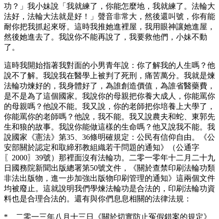
功？」我小妹說「我就練了，你能怎麼地，我就練了。法輪大
法好，法輪大法就是好！」聲音非常大，然後還叫號，你有能
耐你把我抓起來呀。這時我推她進裡屋，我用眼神讓她進屋，
然後她進去了。我說你不能再說了，我要救他們，小妹不動
了。
這時我開始指著我對面的小男青年說：你了解我的人生嗎？他
說不了解。我說我在醫學上被判了死刑，痛苦萬分。我就是煉
法輪功煉好的，我身體好了，為誰創造價值，為誰省醫藥費，
是不是為了這個國家。我說你的母親把你養大成人，你能罵你
的母親嗎？他說不能。我又說，你的老師把你培養上大學了，
你能罵你的老師嗎？他說，我不能。我又說農夫和蛇、東郭先
生和狼的故事。我說你能做這樣的生命嗎？他又說我不能。我
說國家《憲法》第35、36條明確規定：公民有信仰自由。《公
安部關於認定和取締邪教組織若干問題的通知》（公通字
〖2000〗39號）那裡面沒有法輪功。二零一零年十二月二十九
日國務院新聞出版總署第50號文件，《關於查禁印刷法輪功類
非法出版物，進一步加強出版物印刷管理的通知》這兩個文件
均被廢止。這就說明我們學煉法輪功是合法的，印刷法輪功資
料也是合理合法的。還有與你們息息相關的法律法規：
* 二零一三年八月十三日《關於切實防止冤假錯案的規定》