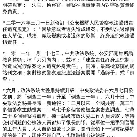
明確規定：「法官、檢察官、警察在職責範圍內對辦案質量終
身負責」。
* 二零一六年三月一日新修訂《公安機關人民警察執法過錯責
任追究規定》：「因故意或者過失造成錯案，不受執法過錯責
任人單位、職務、職級變動或者退休的影響，終身追究執法過
錯責任」。
* 二零二一年二月二十七日，中共政法系統、公安部開始所謂
教育整頓，稱「刀刃向內」，並稱：「建立責任終身追究制，
對造成冤假錯案之人追究終身責任」。同時，最高檢察院的網
站刊文稱：將對檢察警察違紀違法辦案展開「過篩子」式「倒
查」。
* 六月，政法系統大整肅持續升級，中央政法委在六月七日發
文稱，將「倒查二十年」升至「倒查三十年」。六月十日，中
央政法委秘書長陳一新通報：自二月以來，全國共有一萬二千
多個警察主動投案；二萬七千多個警察被立案審查調查。七萬
二千多個警察被處理。據一縣級市政法委工作人員透露，等待
交代問題的公檢法人員都排了很長的隊。從單位一把手到普通
的工作人員，人人自危如驚弓之鳥，隨時害怕下一個被紀委約
談的是自己，即使不是自己，也隨時擔心被約談……