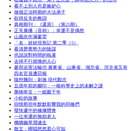
看不上別人也是嫉妒心
做個正法時期的大法弟子
欲得反失的教訓
真相期刊：《還原》（第21期）
正見廣播（音頻）：幸運不是偶然
山風吹作滿窗雲
「名」娃娃現形記 第二季（5）
看清楚舊勢力的陰謀
也說說對時間的執著
去掉不行就換的人心
參與迫害法輪功 廣東省、山東省、湖北省、河北省又有
四名官員遭惡報
隨想幾則：刺激 現代觀念
五億年前的腳印：一樁科學史上的未解之謎
萬物有言：一紙載千年
小松的故事
回憶那些年默默影響我的同修們
發快遞中的修煉體會
一位幸運的無助老人
獨憐幽草澗邊生
散文：蟬唱悠悠君心可知