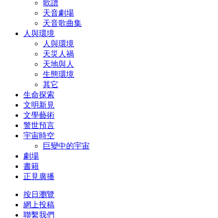
歌譜
天音劇場
天音歌曲集
人與環境
人與環境
天災人禍
天地與人
生態環境
其它
生命探索
文明新見
文學藝術
警世預言
宇宙時空
巨變中的宇宙
劇場
書籍
正見廣播
按日瀏覽
網上投稿
聯繫我們