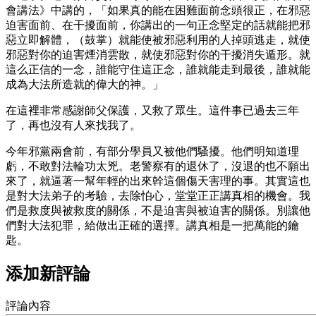
會講法》中講的，「如果真的能在困難面前念頭很正，在邪惡
迫害面前、在干擾面前，你講出的一句正念堅定的話就能把邪
惡立即解體，（鼓掌）就能使被邪惡利用的人掉頭逃走，就使
邪惡對你的迫害煙消雲散，就使邪惡對你的干擾消失遁形。就
這么正信的一念，誰能守住這正念，誰就能走到最後，誰就能
成為大法所造就的偉大的神。」
在這裡非常感謝師父保護，又救了眾生。這件事已過去三年
了，再也沒有人來找我了。
今年邪黨兩會前，有部分學員又被他們騷擾。他們明知道理
虧，不敢對法輪功太兇。老警察有的退休了，沒退的也不願出
來了，就逼著一幫年輕的出來幹這個傷天害理的事。其實這也
是對大法弟子的考驗，去除怕心，堂堂正正講真相的機會。我
們是救度與被救度的關係，不是迫害與被迫害的關係。別讓他
們對大法犯罪，給做出正確的選擇。講真相是一把萬能的鑰
匙。
添加新評論
評論內容