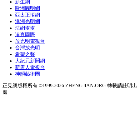
新生網
歐洲圓明網
亞太正悟網
澳洲光明網
法網恢恢
追查國際
放光明電視台
台灣放光明
希望之聲
大紀元新聞網
新唐人電視台
神韻藝術團
正見網版權所有 ©1999-2026 ZHENGJIAN.ORG 轉載請註明出
處