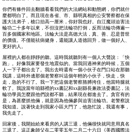
你們有條件回去翻牆看看我們的大法網站和動態網，你們就什
麼都明白了。而且現在各省、市、縣明真相的公安警察都在保
護大法弟子，槍口抬高一厘米，你好我也好。自江魔頭迫害法
輪功二十多年以來，不但沒把法輪功打倒，反而法輪功傳遍一
百多個國家和地區。法輪大法是高德大法，真、善、忍是普世
的價值。不僅能祛病健身，還能讓人道德回升，做一個好人、
更好的人。
屋裡的人都在靜靜的聽。這時我就聽到有一個人大聲說：「快
跑」。好像我家要發生地震似的。當我回過神來的時候，五個
人一下子都出去了。我出去時還有一個小伙子在門口站在那聽
我講，這時外邊那個老警察叫這個年輕的小伙子，快走，快
走，急的不行了。我一下把這個老警察胳膊挎住，他當時腿就
軟了。我說當年咱縣裡的xx書記和xx副縣長兼政法委書記，法
輪功學員怎麼跟他們說都不聽，結果現在都進去了。貪官有的
是，為甚麼抓他倆，就是因為他倆參與迫害法輪功。老警察說
我知道。說著快走到我家小區大門了，他急忙說，我還有事，
我先走了。
回家後，我開始給來看房的人講三退，他倆很快就同意用真名
三退了。這正象師父在二零零五年二月二十六日《美西國際法