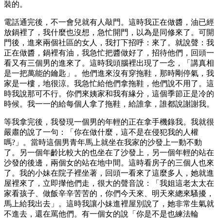
裝的。
電話通完後，不一會兒就有人敲門。這時我正在做醬，油已經
放鍋裡了，我什麼也沒想，急忙開門，以為是同修來了。可開
門後，進來兩個社區的女人，我打下招呼：來了。就說聲：我
正在做醬，鍋裡有油，我急忙把醬做好了，招待他們，回頭一
看又有三個男的進來了。這時我頭腦裡出現了一念，「講真相
是一把萬能的鑰匙」。他們進來沒有穿拖鞋，那時剛停氣，我
家是一樓，地很涼。我急忙給他們拿拖鞋，他們說不用了。這
時我說那可不行。你們來姨家和我有緣分，這個季節正是冷的
時候。我一一的給每個人拿了拖鞋，給誰拿，誰都說謝謝我。
等我拿完後，我發現一個男的年輕的正在拿手機錄我。我就很
嚴肅的說了一句：「你在做什麼，這不是在侵犯我的人權
嗎?」。當時這個男青年馬上就坐在我家的沙發上一動不動
了。另一個年齡比較大的也坐在了沙發上，另一個年輕的站在
沙發的後邊，兩個女的站在地中間。這時看房子的三個人也來
了。我的小妹在院子裡坐著，回頭一看來了這麼多人，她就進
屋裡來了，立即攆他們走，很大的聲音說：「我姐這老太太在
家看孩子、做飯辛辛苦苦的，你們今天來、明天來總來騷擾，
馬上給我出去」。這時我讓小妹進裡屋別說了，她非常生氣就
不進去，還在罵他們。有一個女的說「你是不是也練法輪