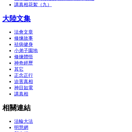
講真相花絮（九）
大陸文集
法會文章
修煉故事
祛病健身
小弟子園地
修煉體悟
神奇經歷
其它
正念正行
迫害真相
神目如電
講真相
相關連結
法輪大法
明慧網