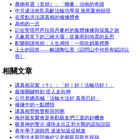
萬物有靈（音頻）：「獅畫」治病的奇蹟
中共違法收監高齡法輪功學員 致死案例頻現
在景點洪法講真相的修煉體會
為他的一念
記在聖塔芭芭拉與丹麥村的集體修煉與採風之旅
天象異常下的三峽大壩：從暴雨到地震的反思
配樂朗讀視頻：人生感悟：一雨吹銷萬裡塵
上士的回答——解讀陶弘景《詔問山中何所有賦詩以
答》
相關文章
講真相花絮（十）：「好！好！法輪功好！」
最後關鍵時刻 從人走向神
公司老總高喊「法輪大法好 真善忍好」
修煉中的一點體悟
講真相營救警察與同胞
海外親友聚會是善勸親友們三退的好機會
敬畏神的警示 儘快走出正邪大戰的認知誤區
青年學子謝師恩 迷途知返促精進
也學佳木斯同修給父老鄉親寫龍年祝福