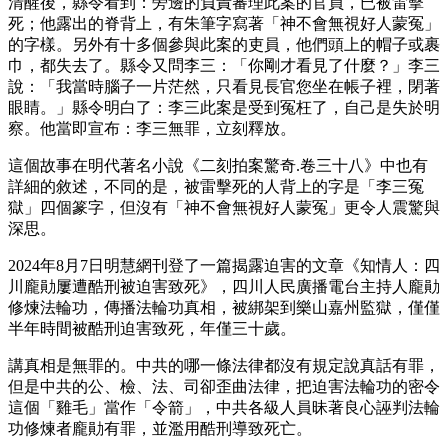
清醒後，縣令看到：旁邊的負責審理此案的官員，已被雷擊
死；他露出的脊背上，有朱筆字寫著「神不會無視好人蒙冤」
的字樣。另外有十多個參與此案的吏員，他們頭上的帽子或裹
巾，都失去了。縣令又問李三：「你剛才看見了什麼？」李三
說：「我當時腦子一片茫然，只看見長官您坐在帳子裡，閉著
眼睛。」縣令明白了：李三此案是受到冤枉了，自己是失於明
察。他當即宣布：李三無罪，立刻釋放。
這個故事在明代著名小說《二刻拍案驚奇.卷三十八》中也有
詳細的敘述，不同的是，被雷擊死的人背上的字是「李三冤
獄」四個篆字，但沒有「神不會無視好人蒙冤」更令人震驚與
深思。
2024年8月7日明慧網刊登了一篇揭露迫害的文章《知情人：四
川龐勛屢遭酷刑被迫害致死》，四川人民廣播電台主持人龐勛
修煉法輪功，傳播法輪功真相，被綁架到樂山嘉州監獄，僅僅
半年時間被酷刑迫害致死，年僅三十歲。
講真相是無罪的。中共的哪一條法律都沒有規定說真話有罪，
但是中共的公、檢、法、司卻歪曲法律，把迫害法輪功的密令
這個「雞毛」當作「令箭」，中共各級人員昧著良心誣判法輪
功修煉者龐勛有罪，並濫用酷刑導致死亡。