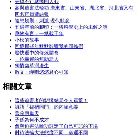
去掉不行就換的人心
參與迫害法輪功 廣東省、山東省、湖北省、河北省又有
四名官員遭惡報
隨想幾則：刺激 現代觀念
五億年前的腳印：一樁科學史上的未解之謎
萬物有言：一紙載千年
小松的故事
回憶那些年默默影響我的同修們
發快遞中的修煉體會
一位幸運的無助老人
獨憐幽草澗邊生
散文：蟬唱悠悠君心可知
相關文章
這些迫害者的悲慘結局令人震驚！
諺語「福禍同門」的內涵意義
善惡兩重天
子孫為何不成才
參與迫害法輪功註定了自己可悲的下場
對待法輪大法態度不同，命運不同