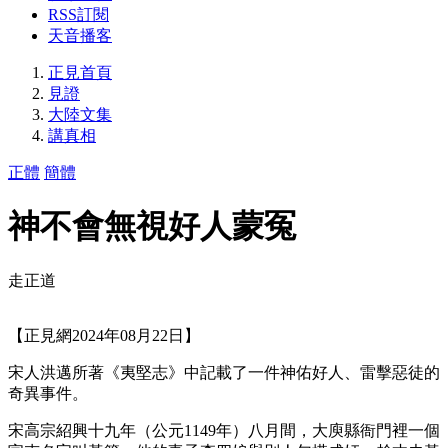
RSS訂閱
天音播客
正見首頁
見證
大陸文集
講真相
正體
簡體
神不會無視好人蒙冤
走正道
【正見網2024年08月22日】
宋人洪邁所著《夷堅志》中記載了一件神佑好人、雷擊惡徒的
奇異事件。
宋高宗紹興十九年（公元1149年）八月間，大庾縣衙門裡一個