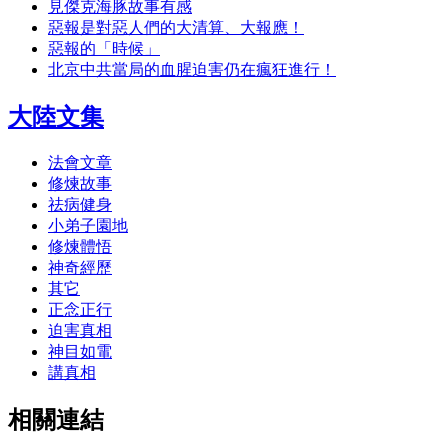
見傑克海豚故事有感
惡報是對惡人們的大清算、大報應！
惡報的「時候」
北京中共當局的血腥迫害仍在瘋狂進行！
大陸文集
法會文章
修煉故事
祛病健身
小弟子園地
修煉體悟
神奇經歷
其它
正念正行
迫害真相
神目如電
講真相
相關連結