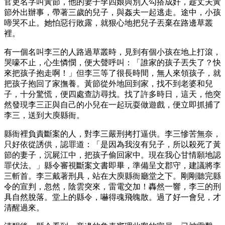
官吏名字叫黃節，他的妻子李四娘與別人勾搭成奸，趁丈夫黃
節外出辦事，帶著三歲的兒子，與姦夫一起逃走。途中，小孩
啼哭不止。她怕惡行敗露，就狠心地把兒子丟棄在路邊草叢
裡。
有一個名叫李三的人路過草叢時，見到有個小孩在地上打滾，
哭嚎不止，心生憐憫，便大聲呼叫：「誰家的孩子丟失了？快
來把孩子抱走啊！」但李三等了很長時間，無人來領孩子，就
把孩子抱回了家撫養。黃節從外地回到家，找不到老婆和兒
子，十分驚慌，便四處查訪尋找。找了許多時日，這天，他突
然發現李三正與自己的小兒在一起玩耍做遊戲，便立即抓捕了
李三，送到大庾縣衙。
縣衙裡負責斷案的人，對李三嚴刑拷打逼供。李三慘苦無奈，
只好依從誘供，認罪道：「是因為我沒有兒子，所以殺死了黃
節的妻子，沉屍江中，把孩子偷回家中。現在我心甘情願地認
罪伏法。」縣令審視斷案文書即畢，準備呈文郡守，建議將李
三斬首。李三戴著刑具，站在大庾縣衙廳堂之下。剛剛聽完縣
令的宣判，忽然，陰雲突來，雷電交加！轟然一響，李三的刑
具自然脫落。堂上的縣令，嚇得魂飛魄散。過了好一會兒，才
清醒過來。