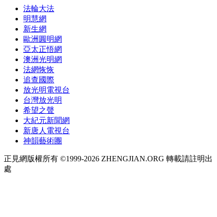
法輪大法
明慧網
新生網
歐洲圓明網
亞太正悟網
澳洲光明網
法網恢恢
追查國際
放光明電視台
台灣放光明
希望之聲
大紀元新聞網
新唐人電視台
神韻藝術團
正見網版權所有 ©1999-2026 ZHENGJIAN.ORG 轉載請註明出
處