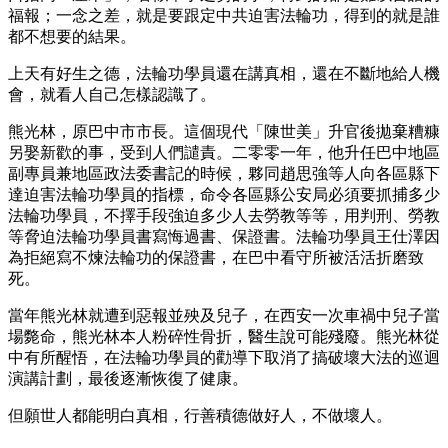
福報；一念之差，就是要跟定中共迫害法輪功，得到的就是誰
都不想要的結果。
上天有好生之德，法輪功學員還在講真相，還在不斷地給人機
會，就看人自己怎樣認識了。
熊光林，原巴中市市長。這個現代「陳世美」升官後拋棄糟糠
另娶新歡的事，受到人們譴責。二零零一年，他升任巴中地區
副專員兼地區政法委書記的時候，夥同趙思強等人向各區縣下
達迫害法輪功學員的指標，命令各區縣公安局必須要抓捕多少
法輪功學員，不擇手段強迫多少人去勞教等等，用判刑、勞教
等脅迫法輪功學員書寫悔過書、保證書。法輪功學員王仕澤因
為拒絕寫不煉法輪功的保證書，在巴中看守所被活活折磨致
死。
當年熊光林就遭到惡報並殃及兒子，在西安一次車禍中兒子當
場斃命，熊光林本人粉碎性骨折，醫生說可能殘廢。熊光林從
中有所醒悟，在法輪功學員的勸導下取消了搞破壞大法的巡迴
演講計劃，最後逐漸恢復了健康。
但願世人都能明白真相，行善積德做好人，不做壞人。