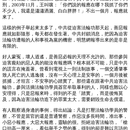
刑，2003年11月，王叫嚷：「你們說的報應在哪？我抓了你們
不少人，我還是瀟瀟洒灑、白白胖胖！」不出一個月，報應就
來了。
這樣的例子舉起來太多了，中共從迫害法輪功那天起，善惡報
應就如影隨形，每天都在發生著。中共封鎖消息，把因為迫害
法輪功遭報的人和事視為黨的機密，明慧網報導出來的是非是
有限的。
好人蒙冤，壞人逍遙，是善惡必報的天理不允許的。那些參與
迫害龐勛的惡人真的能沒有報應嗎？根本就不可能，只是中共
的謊言在掩蓋著。曾看到電視上一則法制故事，一個交通肇事
致人死亡的人逃逸後，沒有一天心理上是安寧的，一個月後被
抓捕，才坦言：不安寧的心踏實了。那些還在跟著中共迫害法
輪功，參與活摘法輪功學員器官牟取暴利的人，同樣也難以心
安理得，只是惡報來時，得到的不是「踏實」，而是後悔莫
及，因為迫害法輪功造下的罪業太大，需要銷毀生命去償還。
有人觀察過身邊的事例，得出結論：凡是打壓法輪功學員的警
察，不管是當官的還是普通警察，作惡沒多長時間，准出事，
小惡小報應，大惡大報應，靈驗的很。拒絕迫害法輪功，「槍
口抬高一厘米」，看似舉手之勞的事，得到的卻是難以言語的