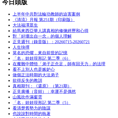
今日頭版
上半年中共對法輪功教師的迫害案例
《清流》月報 第251期（印刷版）
大法福澤眾生
給馬來西亞華人講真相的修煉經歷和心得
對「好壞出自一念」的個人理解
正見週刊（錄音版）：20260715-20260721
人生抉擇
莫名的恐懼，來自前世的記憶
「名」娃娃現形記 第二季（6）
在魔難中體悟「弟子正念足，師有回天力」的法理
看不上別人也是嫉妒心
做個正法時期的大法弟子
欲得反失的教訓
真相期刊：《還原》（第21期）
正見廣播（音頻）：幸運不是偶然
山風吹作滿窗雲
「名」娃娃現形記 第二季（5）
看清楚舊勢力的陰謀
也說說對時間的執著