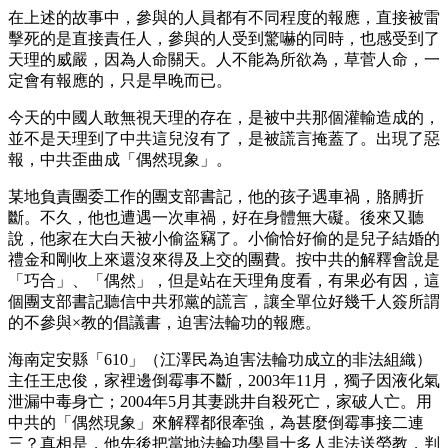
在上述的故事中，參與的人員都有不同程度的報應，直接被雷
擊死的是直接責任人，參與的人受到驚嚇的同時，也感受到了
天理的威嚴，因為人命關天。人不能為所欲為，草菅人命，一
定會有報應的，只是早晚而已。
今天的中國人敢無視天理的存在，是被中共那個灌輸造成的，
並不是天理到了中共這兒沒有了，是被謊言掩蓋了。出現了惡
報，中共歪曲成「偶然現象」。
某地負責團委工作的團支部書記，他的孩子遇車禍，胳膊折
斷。不久，他也遭遇一次車禍，好在身體無大礙。後來又聽
說，他家在大白天被小偷盜竊了。小偷恰好偷的是兒子結婚的
禮金和剛收上來還沒來得及上交的團費。按中共的解釋會說是
「巧合」、「偶然」，但是站在天理角度看，有果必有因，這
個團支部書記聽信中共邪黨的謊言，讓全單位好幾千人簽所謂
的不參與×教的倡議書，迫害法輪功的報應。
海南定安縣「610」（江澤民為迫害法輪功成立的非法組織）
主任王忠俊，家裡邊倒霉事不斷，2003年11月，獨子因液化氣
泄漏中毒身亡；2004年5月其妻跳井自殺死亡，家破人亡。用
中共的「偶然現象」來解釋都很牽強，為甚麼倒霉事接二連
三？真相是，他先後把當地法輪功學員十多人非法送勞教，判