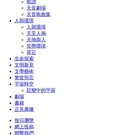
歌譜
天音劇場
天音歌曲集
人與環境
人與環境
天災人禍
天地與人
生態環境
其它
生命探索
文明新見
文學藝術
警世預言
宇宙時空
巨變中的宇宙
劇場
書籍
正見廣播
按日瀏覽
網上投稿
聯繫我們