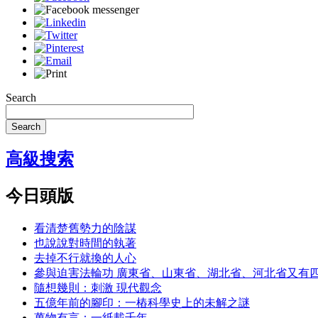
Search
Search
高級搜索
今日頭版
看清楚舊勢力的陰謀
也說說對時間的執著
去掉不行就換的人心
參與迫害法輪功 廣東省、山東省、湖北省、河北省又有
隨想幾則：刺激 現代觀念
五億年前的腳印：一樁科學史上的未解之謎
萬物有言：一紙載千年