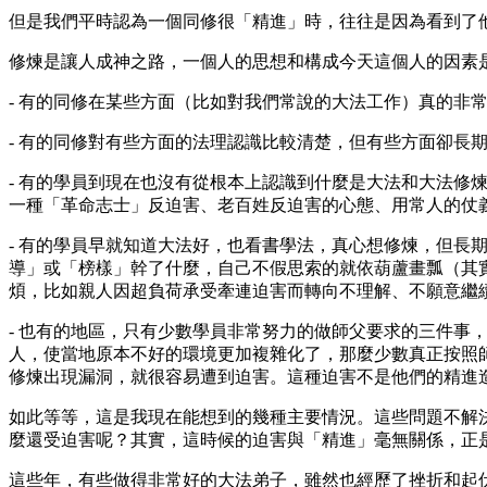
但是我們平時認為一個同修很「精進」時，往往是因為看到了
修煉是讓人成神之路，一個人的思想和構成今天這個人的因素
- 有的同修在某些方面（比如對我們常說的大法工作）真的非
- 有的同修對有些方面的法理認識比較清楚，但有些方面卻長
- 有的學員到現在也沒有從根本上認識到什麼是大法和大法
一種「革命志士」反迫害、老百姓反迫害的心態、用常人的仗
- 有的學員早就知道大法好，也看書學法，真心想修煉，但
導」或「榜樣」幹了什麼，自己不假思索的就依葫蘆畫瓢（其
煩，比如親人因超負荷承受牽連迫害而轉向不理解、不願意繼
- 也有的地區，只有少數學員非常努力的做師父要求的三件
人，使當地原本不好的環境更加複雜化了，那麼少數真正按照
修煉出現漏洞，就很容易遭到迫害。這種迫害不是他們的精進
如此等等，這是我現在能想到的幾種主要情況。這些問題不解
麼還受迫害呢？其實，這時候的迫害與「精進」毫無關係，正
這些年，有些做得非常好的大法弟子，雖然也經歷了挫折和起