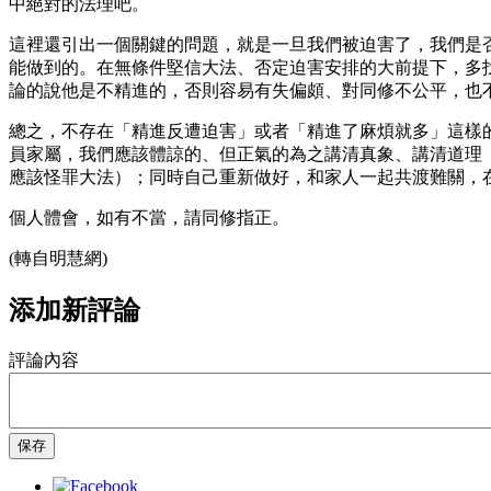
中絕對的法理吧。
這裡還引出一個關鍵的問題，就是一旦我們被迫害了，我們是
能做到的。在無條件堅信大法、否定迫害安排的大前提下，多
論的說他是不精進的，否則容易有失偏頗、對同修不公平，也
總之，不存在「精進反遭迫害」或者「精進了麻煩就多」這樣
員家屬，我們應該體諒的、但正氣的為之講清真象、講清道理
應該怪罪大法）；同時自己重新做好，和家人一起共渡難關，
個人體會，如有不當，請同修指正。
(轉自明慧網)
添加新評論
評論內容
保存