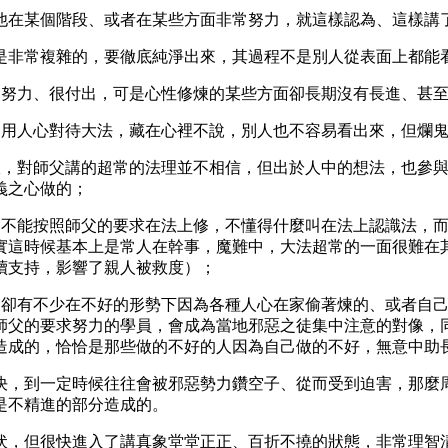
他在某個階段、或者在某些方面非常努力，就這樣認為、這樣講
是非常複雜的，要徹底純淨出來，其過程不是別人從表面上都能
常努力、很付出，可是心性修煉的某些方面卻長期沒有長進、甚
期用人心對待大法，藏在心裡不說，別人也不容易看出來，但爛
修煉，對師父講的超常的法理並不相信，但出於人中的想法，也參
義之心做的；
長期不能按照師父的要求在法上修，不懂得什麼叫在法上認識法，
實這時候基本上是常人在幹事，魔難中，大法超常的一面很難在
續支持，影響了親人被救度）；
事，卻有不少在不好的形勢下因為各種人心在家偷著煉的、或者自
師父的要求努力的學員，會成為當地邪惡之徒集中注意的對像，
造成的，恰恰是那些做的不好的人因為自己做的不好，無意中助
決，到一定時候往往會被邪惡勢力鑽空子、從而受到迫害，那麼
是不精進的部分造成的。
伏，但很快進入了講真象堂堂正正、百折不撓的狀態，非常理智