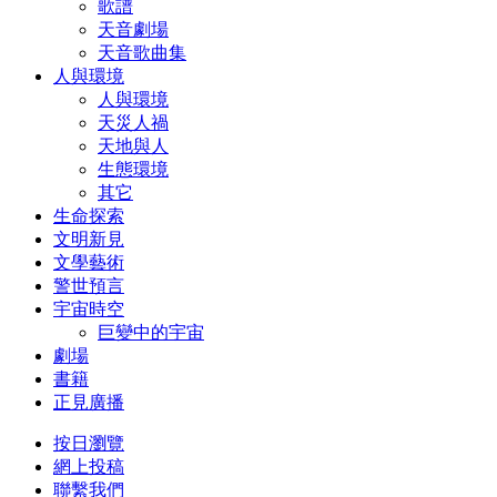
歌譜
天音劇場
天音歌曲集
人與環境
人與環境
天災人禍
天地與人
生態環境
其它
生命探索
文明新見
文學藝術
警世預言
宇宙時空
巨變中的宇宙
劇場
書籍
正見廣播
按日瀏覽
網上投稿
聯繫我們