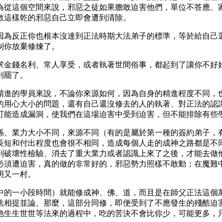
為從這個空間來說，邪惡之徒如果膽敢迫害他們，單位不答應、
敢這樣乾的邪惡自己立即會遭到清除。
因為反正你也根本沒達到正法時期大法弟子的標準，等於給自己
制你放棄修煉了。
求金錢名利、常人享受，或者執著世間俗事，都起到了讓你不好
到罷了。
精進的學員來說，不論你來源如何，因為自身的精進程度不同，
的用心大小的問題，還有自己還沒修去的人的執著、對正法的認
可能造成漏洞，使我們在這場迫害中受到迫害，但不能排除有些
係、業力大小不同，來源不同（有的是屬於第一種的簽約弟子，
長短和付出程度也會很不相同，造成每個人走的成神之路都是不
到破壞性檢驗、消去了重大業力或者認識上來了之後，才能去做
必須遭迫害，真的做的非常好的，邪惡勢力照樣不敢動；在魔難
明又一村。
中的一小段時間）就能修成神、佛、道，而且是在師父正法這個
法相提並論。那麼，這部分同修，即便受到了不應發生的殘酷迫
他生生世世等法來的過程中，吃的苦決不會比你少，可能更多，