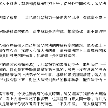
家人不答應，鄰居都會幫著打抱不平，從另外空間來說，師父法
選擇了放棄――這也是邪惡勢力干擾迫害的目地，讓你當不成正
好學法精進的效果，這本身就是迫害你、想廢掉你，那不是迫害
也都存在每個人自己對師父的法的理解程度的問題、能否跟上正
識存在誤區、摻雜人心做大法的事，還有學法跟不上造成有的階
學員用歷史的眼光看，他總體上是相當精進的。
有的是其它兩類來源），邪惡勢力如果看到空子，能對我們下手
同的。特別是有些學員是屬於第三批的，歷史上沒有系統的消過
他們應該做的正法弟子的三件事。那麼如果沒認識清楚，落入迫
中很快冷靜下來，對照大法找到自己的根本執著、能在法中悟上
萬古未有、今後也難再有的珍貴時期，師父還講了我們今天無論
害，看上去這一世吃了很多苦，也真是沒白來人間一場，而且活
只是這輩子你現在還看不見而已。「不失不得」，這大概是宇宙