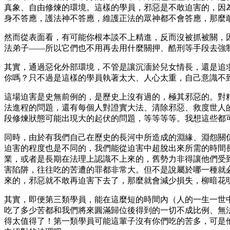
真象、自由修煉的環境。這樣的學員，邪惡是不敢迫害的，因
身不答應，護法神不答應，維護正法的眾神都不會答應，那麼
然而從表面看，有可能你根本談不上精進，反而沒被抓被關，
法弟子――所以它們也不用再去用什麼關押、酷刑等手段去強
其實，通過惡化外部環境，不管是讓沉湎於兒女情長，還是追
你嗎？只不過是這樣的學員執著太大、人心太重，自己意識不
這場迫害是史無前例的，是歷史上沒有過的，極其邪惡的。對
法進程的問題，還有每個人對證實大法、清除邪惡、救度世人
段修煉狀態可能出現大的起伏的問題，等等等等。我想這些都
同時，由於有我們自己在歷史的長河中所造成的淵緣、淵怨關
迫害的程度也是不同的，我們能從迫害中超脫出來所需的時間
業，或者是長期在法理上認識不上來的，舊勢力非得讓他們受
害陷阱，往往吃的苦遭的罪都非常大。但不是說屬於哪一種就
來的，邪惡就不敢再迫害下去了，那麼就會減少損失，柳暗花
其實，即便第三類學員，能在這麼短的時間內（人的一生一世
吃了多少苦都和我們將來圓滿歸位後得到的一切不成比例、無
得太值得了！第一類學員可能這輩子沒有你們吃的苦多，可是