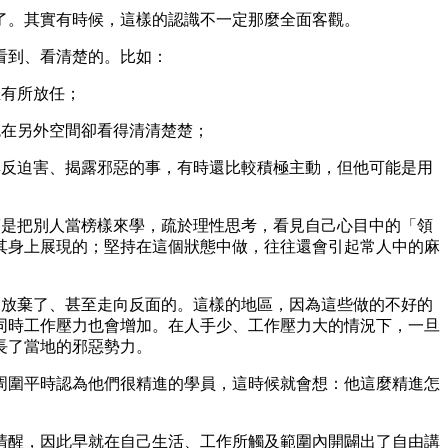
了。其實有時候，這樣的認識不一定那麼全面客觀。
看到、看清楚的。比如：
至有所放任；
鬼在另外空間卻看得清清楚楚；
與反迫害、揭露邪惡的事，有時還比較積極主動，但他可能是用
而是把別人當榜樣來學，疏於理性思考，看見自己心目中的「領
其身上展現的；堅持在這個狀態中做，往往還會引起常人中的麻
己放棄了、甚至走向反面的。這樣的地區，因為這些做的不好的
同時工作壓力也會增加。在人手少、工作壓力大的情況下，一旦
長了當地的邪惡勢力。
周圍平時認為他們很精進的學員，這時候就會想：他這麼精進怎
清醒，因此早就在自己生活、工作所觸及範圍內開闢出了自由講