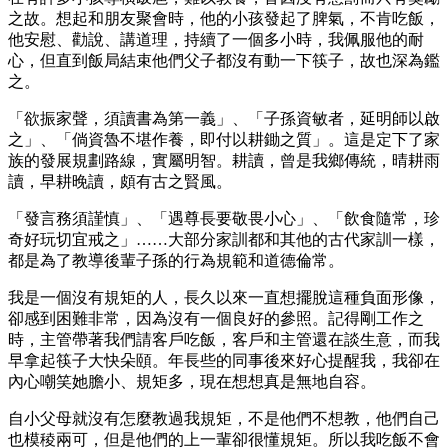
之故。想起和朋友聚會時，他的小孩發起了脾氣，不肯吃飯，
他安慰、勸說、講道理，持續了一個多小時，我佩服他的耐
心，但直到飯局結束他們父子都沒有動一下筷子，故也深為鑑
之。
「欲振家聲，須讀書為第一義」、「子孫資敏者，延明師以啟
之」、「倘資魯不堪作養，即付以耕鋤之質」。這是定下了家
族的發展規劃路線，實屬明智。耕讀，曾是我鄉傳統，晴耕雨
讀，早耕晚讀，頗有古之賢風。
「發言務須謹慎」、「遇尊長要敬畏小心」、「飲食隨常，珍
奇好玩切宜戒之」……大部分家訓都和其他的古代家訓一樣，
都是為了教導後輩子孫的行為規範和道德倫常。
我是一個沒有規矩的人，長久以來一直想擺脫這種負面形像，
卻感到困難非常，因為沒有一個良好的參照。記得剛工作之
時，主管帶著我們請客戶吃飯，客戶和主管還在談生意，而我
早拿起筷子大快朵頤。年長些的同事後來好心提醒我，我卻在
內心嘲笑她膽小、規矩多，現在想想真是無地自容。
自小父母就沒有怎麼教過我規矩，不是他們不想教，他們自己
也模稜兩可，但是他們的上一輩卻很懂規矩。所以我吃飯不會