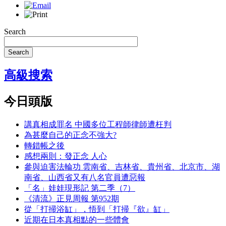
Search
Search
高級搜索
今日頭版
講真相成罪名 中國多位工程師律師遭枉判
為甚麼自己的正念不強大?
轉錯帳之後
感想兩則：發正念 人心
參與迫害法輪功 雲南省、吉林省、貴州省、北京市、湖
南省、山西省又有八名官員遭惡報
「名」娃娃現形記 第二季（7）
《清流》正見周報 第952期
從「打掃浴缸」，悟到「打掃『欲』缸」
近期在日本真相點的一些體會