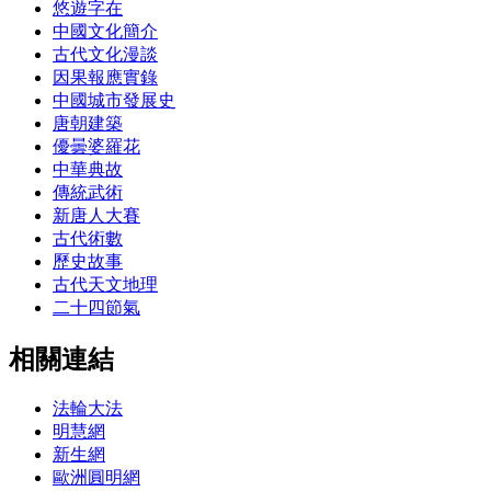
悠遊字在
中國文化簡介
古代文化漫談
因果報應實錄
中國城市發展史
唐朝建築
優曇婆羅花
中華典故
傳統武術
新唐人大賽
古代術數
歷史故事
古代天文地理
二十四節氣
相關連結
法輪大法
明慧網
新生網
歐洲圓明網