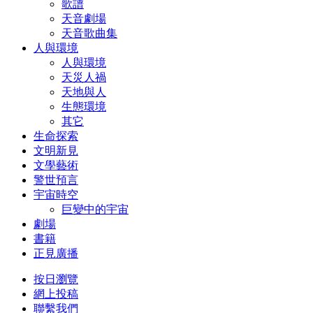
歌譜
天音劇場
天音歌曲集
人與環境
人與環境
天災人禍
天地與人
生態環境
其它
生命探索
文明新見
文學藝術
警世預言
宇宙時空
巨變中的宇宙
劇場
書籍
正見廣播
按日瀏覽
網上投稿
聯繫我們