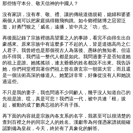
那些恪守本分、敬天信神的中國人？
沒有家訓，沒有孝、敬、禮、讓的傳統道德規範，媳婦和婆婆
兩個人就可以把家庭搞得雞飛狗跳。如今鄉裡賭博之惡習泛
濫，好勇鬥狠之「威名」遠播，皆中共之「功」也。
再後面記錄了宗族裡德高望重之人的事跡，看完不由得生出自
豪感來。原來宗族中有這麼多了不起的人，皆是道德高尚之仁
人君子。我曾經也是那個視古人為落後、愚昧的無知者。但這
由不得我，我們這一整代人都是如此。我問過妻子是否知道她
的祖上是誰。她搖搖頭，連太爺爺的姓名都說不出來。我告訴
她，你們祠堂裡寫著你們祖上曾在唐玄宗一朝當大官，而且還
是一個法術高深的修道人。她驚訝非常，好像從沒有人和她說
過這些。
不只是我的妻子，我也問過不少同齡人，幾乎沒人知道自己的
先祖是誰。哎，真是可悲！我們這一代，被中共連「根」拔
起，被動的成了數典忘祖的不肖子孫。
再下面的內容就是宗族內各支系的名字，我甚至可以很清楚的
查到百裡之外的同宗之人的姓名。漢獻帝為何僅憑家譜就能確
認劉備為皇叔，今天，終於有了具象化的解答。