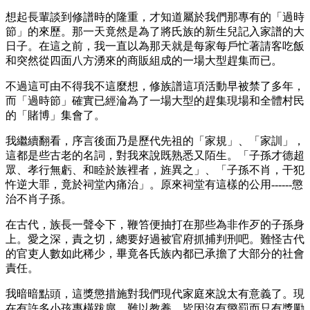
想起長輩談到修譜時的隆重，才知道屬於我們那專有的「過時
節」的來歷。那一天竟然是為了將氏族的新生兒記入家譜的大
日子。在這之前，我一直以為那天就是每家每戶忙著請客吃飯
和突然從四面八方湧來的商販組成的一場大型趕集而已。
不過這可由不得我不這麼想，修族譜這項活動早被禁了多年，
而「過時節」確實已經淪為了一場大型的趕集現場和全體村民
的「賭博」集會了。
我繼續翻看，序言後面乃是歷代先祖的「家規」、「家訓」，
這都是些古老的名詞，對我來說既熟悉又陌生。「子孫才德超
眾、孝行無虧、和睦於族裡者，旌異之」、「子孫不肖，干犯
忤逆大罪，竟於祠堂內痛治」。原來祠堂有這樣的公用------懲
治不肖子孫。
在古代，族長一聲令下，鞭笞便抽打在那些為非作歹的子孫身
上。愛之深，責之切，總要好過被官府抓捕判刑吧。難怪古代
的官吏人數如此稀少，畢竟各氏族內都已承擔了大部分的社會
責任。
我暗暗點頭，這獎懲措施對我們現代家庭來說太有意義了。現
在有許多小孩專橫跋扈，難以教養，皆因沒有懲罰而只有獎勵