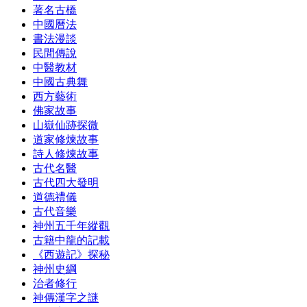
著名古橋
中國曆法
書法漫談
民間傳說
中醫教材
中國古典舞
西方藝術
佛家故事
山嶽仙跡探微
道家修煉故事
詩人修煉故事
古代名醫
古代四大發明
道德禮儀
古代音樂
神州五千年縱觀
古籍中龍的記載
《西遊記》探秘
神州史綱
治者修行
神傳漢字之謎