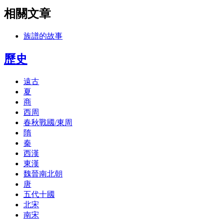
相關文章
族譜的故事
歷史
遠古
夏
商
西周
春秋戰國/東周
隋
秦
西漢
東漢
魏晉南北朝
唐
五代十國
北宋
南宋