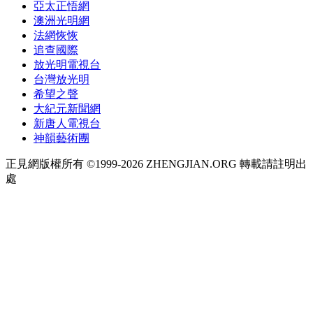
亞太正悟網
澳洲光明網
法網恢恢
追查國際
放光明電視台
台灣放光明
希望之聲
大紀元新聞網
新唐人電視台
神韻藝術團
正見網版權所有 ©1999-2026 ZHENGJIAN.ORG 轉載請註明出
處