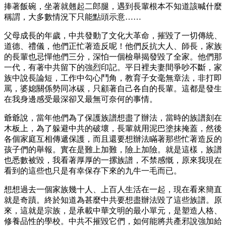
捧著飯碗，坐著就翹起二郎腿，遇到長輩根本不知道該喊什麼
稱謂，大多數情況下只能點頭示意……
父母成長的年歲，中共發動了文化大革命，摧毀了一切傳統、
道德、禮儀，他們正忙著造反呢！他們反抗大人、師長，家族
的長輩也忌憚他們三分，深怕一個檢舉揭發毀了全家。他們那
一代，有著中共留下的強烈印記。平日裡夫妻間爭吵不斷，家
族中說長論短，工作中勾心鬥角，教育子女毫無章法，非打即
罵，婆媳關係勢同冰碳，只顧著自己各自的長輩。這都是發生
在我身邊感受最深卻又最無可奈何的事情。
爺爺說，當年他們為了保護族譜想盡了辦法，當時的族譜刻在
木板上，為了躲避中共的破壞，長輩就用泥巴塗抹掩蓋，然後
各個家庭互相傳遞保護，而且還要想辦法瞞著那些忙著造反的
孩子們的舉報。實在是難上加難，險上加險。就是這樣，族譜
也悉數被毀，我看著厚厚的一摞族譜，不禁感慨，原來我現在
看到的這些也只是有幸保存下來的九牛一毛而已。
想想過去一個家族幾十人、上百人生活在一起，現在看來簡直
就是奇蹟。終於知道為甚麼中共要想盡辦法毀了這些族譜。原
來，這就是宗族，是承載中華文明的最小單元，是塑造人格、
修養品性的學校。中共不摧毀它們，如何能將共產邪說強加給