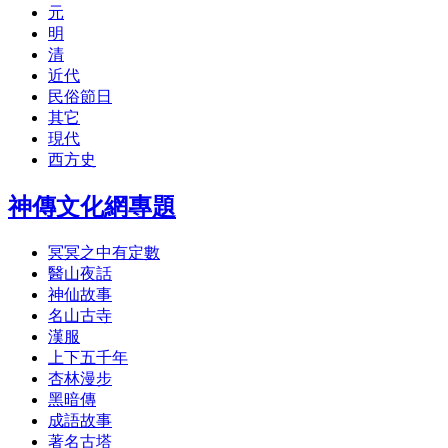
元
明
清
近代
民俗節日
其它
現代
西方史
神傳文化網專題
冥冥之中有定數
醫山夜話
神仙故事
名山古寺
漢服
上下五千年
杏林漫步
黑暗傳
成語故事
著名古塔