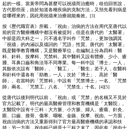
起的一樣。當黃帝問為甚麼可以祝禱而治癒時，歧伯回答說，
古代那些巫，由於知道各種疾病的克制方法，又預先看到病是
從哪裡來的，因此用祝禱來治療就能奏效。[3]
按《歷代職官表》所載，「祝由」治病的方法在周代至唐代以
前的官方醫療機構中都沒有被提到，但是在唐代的「太醫署」
中卻是四大科之一，只不過名字叫作「咒禁」，更加強調其
「祝禱」的內涵以及禱詞的「咒語」性質。唐代的「太醫署」
既是醫學教育機構，又是醫療單位，在編制上分為四科：醫
科、針科、按摩科、咒禁科。其中醫科又設有體療、少小、瘡
腫、耳鼻口齒和角法等不同專業。每一科中設「博士」一人，
其餘依次設有「醫師」、「醫工」、「醫生」若干人，在醫科
和針科中還各有「助教」一人，次於「博士」、高於「醫
師」。在當時的「咒禁科」中設有「咒禁博士」一名、「咒禁
師」兩名、「咒禁工」八名、「咒禁生」十名。[4][5]
從唐代以後到明代以前，「祝由」或「咒禁」的名稱又不見於
官方記載了。明代的最高醫療管理和教育機構是「太醫院」。
太醫院中設有十三科：大方脈、小方脈、婦人、瘡瘍、針灸、
眼、口齒、接骨、傷寒、咽喉、金鏃、按摩、祝由。一方面，
祝由治病的方法又重新得到了官方最高醫療機構的承認和扶
持；另一方面，祝由科已經是十三科之末了，因此有「祝由十