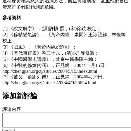
這種歷史極其悠久的治病方法，而且會給病者、甚至他們自己
帶來許多難以預測的危險。
參考資料
[1] 《說文解字》，(漢)許慎 撰，(宋)徐鉉 校定；
[2] 《移精變氣論》，《黃帝內經・素問》王冰註解、林億等
校正；
[3] 《賊風》，《黃帝內經ܩ靈樞》；
[4] 《歷代職官表》卷三十六，(清)永? 等修纂；
[5] 《中國醫學史講義》，北京中醫學院主編；
[6] 《中醫的修煉內涵》，正見網：2004年5月15日；
http://zhengjian.org/zj/articles/2004/5/15/index.html
[7] 《苗父、俞跗列傳》，正見網：2004年4月9日。
http://zhengjian.org/zj/articles/2004/4/9/26624.html
添加新評論
評論內容