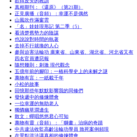
欲得反失的教訓
真相期刊：《還原》（第21期）
正見廣播（音頻）：幸運不是偶然
山風吹作滿窗雲
「名」娃娃現形記 第二季（5）
看清楚舊勢力的陰謀
也說說對時間的執著
去掉不行就換的人心
參與迫害法輪功 廣東省、山東省、湖北省、河北省又有
四名官員遭惡報
隨想幾則：刺激 現代觀念
五億年前的腳印：一樁科學史上的未解之謎
萬物有言：一紙載千年
小松的故事
回憶那些年默默影響我的同修們
發快遞中的修煉體會
一位幸運的無助老人
獨憐幽草澗邊生
散文：蟬唱悠悠君心可知
萬物有靈（音頻）：「獅畫」治病的奇蹟
中共違法收監高齡法輪功學員 致死案例頻現
在景點洪法講真相的修煉體會