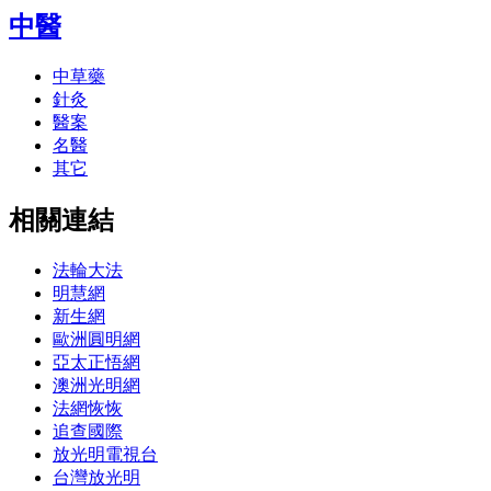
中醫
中草藥
針灸
醫案
名醫
其它
相關連結
法輪大法
明慧網
新生網
歐洲圓明網
亞太正悟網
澳洲光明網
法網恢恢
追查國際
放光明電視台
台灣放光明