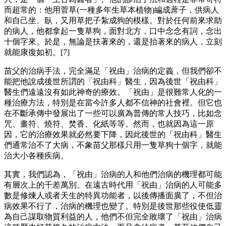
而超常的：他用菅草(一種多年生草本植物)編成蓆子，供病人
和自己坐、臥，又用草把子紮成狗的模樣。對於任何前來求助
的病人，他都拿起一隻草狗，面對北方，口中念念有詞，念出
十個字來。於是，無論是扶著來的，還是抬著來的病人，立刻
就能康復如初。[7]
苗父的治病手法，完全滿足「祝由」治病的定義，但我們卻不
能把他說成後世所謂的「祝由科」醫生，因為後世「祝由科」
醫生們遠遠沒有如此神奇的療效。「祝由」是很難常人化的一
種治療方法，特別是在當今許多人都不信神的社會裡。但它也
在不斷承傳中發展出了一些可以廣為普傳的常人技巧，比如念
咒、畫符、燒符、焚香、化紙等等。然而，也就因為這一原
因，它的治療效果就必然要下降，因此後世的「祝由科」醫生
們通常治不了大病，不象苗父那樣只用一隻草狗十個字，就能
治大小各種疾病。
其實，我們認為，「祝由」治病的人和他們治病的機理都可能
有層次上的千差萬別。在遠古時代用「祝由」治病的人可能多
數是修煉人或者天生的特異功能者，以後傳播面廣了，不但治
病效果不行了，治病的機理也變了。特別是後世那些役使低靈
為自己謀取物質利益的人，他們不但完全敗壞了「祝由」治病