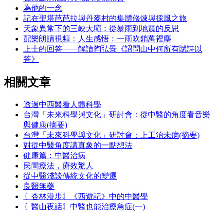
為他的一念
記在聖塔芭芭拉與丹麥村的集體修煉與採風之旅
天象異常下的三峽大壩：從暴雨到地震的反思
配樂朗讀視頻：人生感悟：一雨吹銷萬裡塵
上士的回答——解讀陶弘景《詔問山中何所有賦詩以
答》
相關文章
透過中西醫看人體科學
台灣「未來科學與文化」研討會：從中醫的角度看音樂
與健康(摘要)
台灣「未來科學與文化」研討會：上工治未病(摘要)
對從中醫角度講真象的一點想法
健康篇：中醫治病
民間療法，療效驚人
從中醫淺談傳統文化的變遷
良醫無藥
〖杏林漫步〗《西遊記》中的中醫學
〖醫山夜話〗中醫也能治療急症(一)