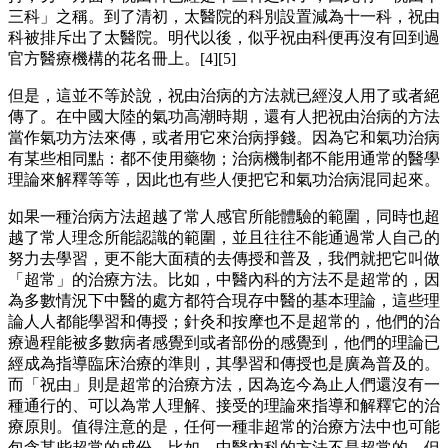
三科」之稱。到了清初，太醫院的科別設置減為十一科，祝由
科被排斥出了太醫院。明代以後，似乎祝由科便再沒有回到過
官方醫療機構的花名冊上。[4][5]
但是，這並不等於說，祝由治病的方法就已經沒人用了或者絕
傳了。在中國大陸的氣功高潮時期，還有人把祝由治病的方法
當作氣功方法來傳，或者用它來治病掙錢。因為它和氣功治病
有某些相同點：都不使用藥物；治病機制都不能用通常的醫學
理論來解釋等等，因此也有些人便把它和氣功治病混同起來。
如果一種治病方法超越了常人感官所能體驗的範圍，同時也超
越了常人理念所能認識的範圍，並且往往不能通過常人自己的
努力去學習，更不能大面積的去傳授和普及，我們就把它叫做
「超常」的治療方法。比如，中醫內科的方法不是超常的，因
為多數情況下中醫的處方都符合現存中醫的基本理論，這些理
論人人都能學習和傳授；針灸和按摩也不是超常的，他們的治
療過程能被多數病者感覺到或者部份的感覺到，他們的理論已
經成為指導臨床治療的準則，其學習和傳授也是廣為普及的。
而「祝由」則是超常的治療方法，因為迄今為止人們還沒有一
種通行的、可以為常人理解、接受的理論來指導和解釋它的治
療原則。值得注意的是，任何一種非超常的治療方法中也可能
包含某些超常的成份。比如，中醫內科的方法不是超常的，但