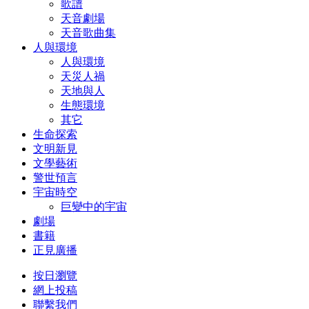
歌譜
天音劇場
天音歌曲集
人與環境
人與環境
天災人禍
天地與人
生態環境
其它
生命探索
文明新見
文學藝術
警世預言
宇宙時空
巨變中的宇宙
劇場
書籍
正見廣播
按日瀏覽
網上投稿
聯繫我們