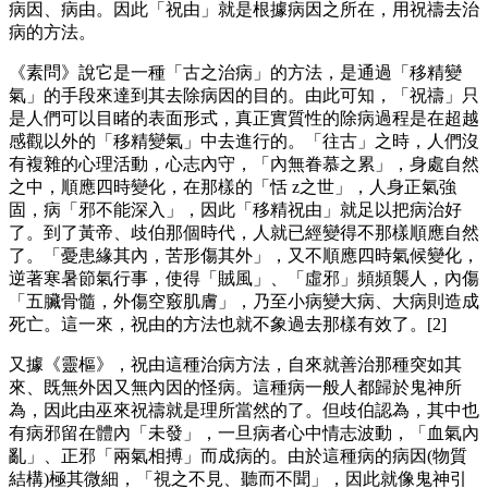
病因、病由。因此「祝由」就是根據病因之所在，用祝禱去治
病的方法。
《素問》說它是一種「古之治病」的方法，是通過「移精變
氣」的手段來達到其去除病因的目的。由此可知，「祝禱」只
是人們可以目睹的表面形式，真正實質性的除病過程是在超越
感觀以外的「移精變氣」中去進行的。「往古」之時，人們沒
有複雜的心理活動，心志內守，「內無眷慕之累」，身處自然
之中，順應四時變化，在那樣的「恬 z之世」，人身正氣強
固，病「邪不能深入」，因此「移精祝由」就足以把病治好
了。到了黃帝、歧伯那個時代，人就已經變得不那樣順應自然
了。「憂患緣其內，苦形傷其外」，又不順應四時氣候變化，
逆著寒暑節氣行事，使得「賊風」、「虛邪」頻頻襲人，內傷
「五臟骨髓，外傷空竅肌膚」，乃至小病變大病、大病則造成
死亡。這一來，祝由的方法也就不象過去那樣有效了。[2]
又據《靈樞》，祝由這種治病方法，自來就善治那種突如其
來、既無外因又無內因的怪病。這種病一般人都歸於鬼神所
為，因此由巫來祝禱就是理所當然的了。但歧伯認為，其中也
有病邪留在體內「未發」，一旦病者心中情志波動，「血氣內
亂」、正邪「兩氣相搏」而成病的。由於這種病的病因(物質
結構)極其微細，「視之不見、聽而不聞」，因此就像鬼神引