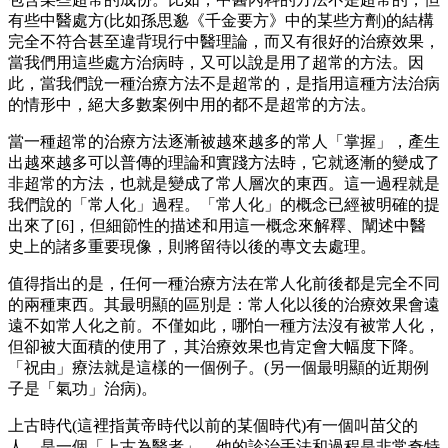
有些中醫處方(比如孫思邈《千金要方》中的某些方劑)的結構
完全不符合甚至違背現行中醫理論，而又有很好的治療效果，
當我們用這些處方治病時，又可以說是用了超常的方法。因
此，當我們說一種治療方法不是超常的，是指用這種方法治病
的情形中，絕大多數案例中用的都不是超常的方法。
當一種超常的治療方法逐漸被越來越多的常人「掌握」，產生
出越來越多可以普傳的理論和實踐方法時，它就逐漸的變成了
非超常的方法，也就是變成了常人層次的東西。這一過程就是
我們說的「常人化」過程。「常人化」的概念已經被明確的提
出來了[6]，但細節性的描述和用這一概念來解釋、闡述中醫
史上的諸多重要現像，則將留待以後的專文去處理。
值得指出的是，任何一種治療方法在常人化前後都是完全不同
的兩種東西。其最明顯的區別是：常人化以後的治療效果會遠
遠不如常人化之前。不僅如此，哪怕一種方法沒有被常人化，
但卻被大面積的使用了，其治療效果也肯定會大幅度下降。
「祝由」療法就是這樣的一個例子。(另一個最明顯的近期例
子是「氣功」治病)。
上古時代(這裡指黃帝時代以前的某個時代)有一個叫苗父的
人，是一個「上古為醫者」。他的診治手法和過程是非常奇特