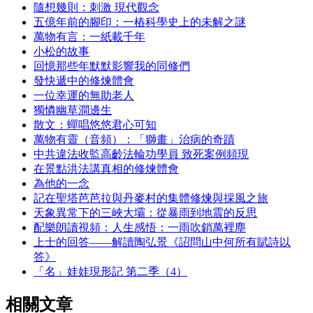
隨想幾則：刺激 現代觀念
五億年前的腳印：一樁科學史上的未解之謎
萬物有言：一紙載千年
小松的故事
回憶那些年默默影響我的同修們
發快遞中的修煉體會
一位幸運的無助老人
獨憐幽草澗邊生
散文：蟬唱悠悠君心可知
萬物有靈（音頻）：「獅畫」治病的奇蹟
中共違法收監高齡法輪功學員 致死案例頻現
在景點洪法講真相的修煉體會
為他的一念
記在聖塔芭芭拉與丹麥村的集體修煉與採風之旅
天象異常下的三峽大壩：從暴雨到地震的反思
配樂朗讀視頻：人生感悟：一雨吹銷萬裡塵
上士的回答——解讀陶弘景《詔問山中何所有賦詩以
答》
「名」娃娃現形記 第二季（4）
相關文章