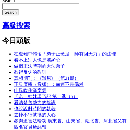
Search
Search
高級搜索
今日頭版
在魔難中體悟「弟子正念足，師有回天力」的法理
看不上別人也是嫉妒心
做個正法時期的大法弟子
欲得反失的教訓
真相期刊：《還原》（第21期）
正見廣播（音頻）：幸運不是偶然
山風吹作滿窗雲
「名」娃娃現形記 第二季（5）
看清楚舊勢力的陰謀
也說說對時間的執著
去掉不行就換的人心
參與迫害法輪功 廣東省、山東省、湖北省、河北省又有
四名官員遭惡報