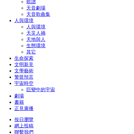
歌譜
天音劇場
天音歌曲集
人與環境
人與環境
天災人禍
天地與人
生態環境
其它
生命探索
文明新見
文學藝術
警世預言
宇宙時空
巨變中的宇宙
劇場
書籍
正見廣播
按日瀏覽
網上投稿
聯繫我們