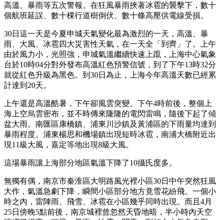
高溫、暴雨等五次警報。在狂風暴雨挾著冰雹的襲擊下，數十
個航班延誤、數十棵行道樹倒伏、數十條高壓供電線受損。
30日這一天是今夏申城天氣變化最為激烈的一天，高溫、暴
雨、大風、冰雹四大災害性天氣，在一天全「到齊」了。上午
由於風力小，光照強，申城氣溫繼續快速上躥，上海中心氣象
台於10時04分對外發布高溫紅色預警信號，到了下午13時32分
就從紅色升級為黑色。到30日為止，上海今年高溫天數已經累
計達到20天。
上午還是高溫酷暑，下午卻風雲突變。下午4時前後，整個上
海上空烏雲密布，並不時傳來隆隆的電閃雷鳴，隨後下起了傾
盆大雨。南匯區康橋鎮、浦東川沙鎮及黃浦區的下雨量均達到
暴雨程度。浦東楊思和機場鎮出現短時冰雹，南浦大橋附近出
現11級大風，嘉定等地出現8級大風。
這場暴雨讓上海部分地區氣溫下降了10攝氏度多。
無獨有偶，南京市秦淮區大明路風光裡小區30日中午突然狂風
大作，氣溫急劇下降，瞬間小區部分地方竟雪花紛飛。一個小
時之內，雷陣雨、飛雪、冰雹在小區幾乎同時出現。而且4月
25日傍晚5點前後，南京城裡曾忽然天昏地暗，半小時內天空