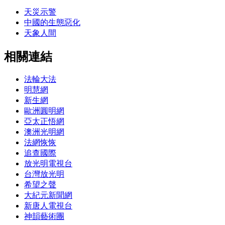
天災示警
中國的生態惡化
天象人間
相關連結
法輪大法
明慧網
新生網
歐洲圓明網
亞太正悟網
澳洲光明網
法網恢恢
追查國際
放光明電視台
台灣放光明
希望之聲
大紀元新聞網
新唐人電視台
神韻藝術團