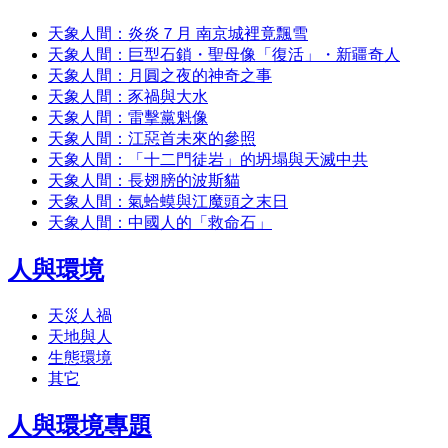
天象人間：炎炎７月 南京城裡竟飄雪
天象人間：巨型石鎖・聖母像「復活」・新疆奇人
天象人間：月圓之夜的神奇之事
天象人間：豕禍與大水
天象人間：雷擊黨魁像
天象人間：江惡首未來的參照
天象人間：「十二門徒岩」的坍塌與天滅中共
天象人間：長翅膀的波斯貓
天象人間：氣蛤蟆與江魔頭之末日
天象人間：中國人的「救命石」
人與環境
天災人禍
天地與人
生態環境
其它
人與環境專題