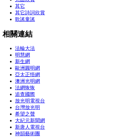
其它
其它詩詞欣賞
歌謠童謠
相關連結
法輪大法
明慧網
新生網
歐洲圓明網
亞太正悟網
澳洲光明網
法網恢恢
追查國際
放光明電視台
台灣放光明
希望之聲
大紀元新聞網
新唐人電視台
神韻藝術團