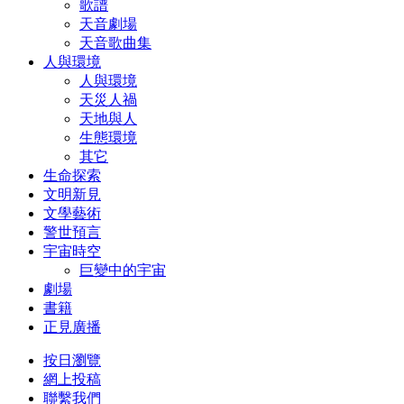
歌譜
天音劇場
天音歌曲集
人與環境
人與環境
天災人禍
天地與人
生態環境
其它
生命探索
文明新見
文學藝術
警世預言
宇宙時空
巨變中的宇宙
劇場
書籍
正見廣播
按日瀏覽
網上投稿
聯繫我們