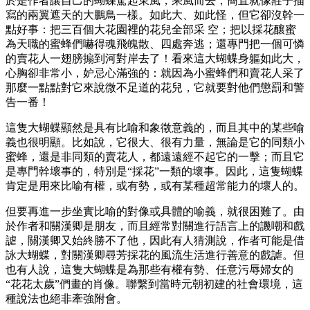
於是作者讓自己的蝴蝶駕起東風，乘風而去，簡直就像莊子描
寫的兩翼遮天的大鵬鳥一樣。如此大、如此怪，但它卻沒幹一
點好事：把三百個大花園裡的花兒全部采 空；把以採花釀蜜
為天職的蜜蜂們嚇得魂飛魄散、四處奔逃；還專門把一個可憐
的賣花人一翅膀搧到河對岸去了！看來這大蝴蝶身軀如此大，
心胸卻非常小，妒忌心滿強的：就因為小蜜蜂們和賣花人采了
那麼一點點對它來說微不足道的花兒，它就要對他們懲罰和警
告一番！
這隻大蝴蝶顯然是具有比喻和象徵意義的，而且其中的某些喻
義也很明顯。比如說，它很大、很有力量，無論是它的同類小
蜜蜂，還是非同類的賣花人，都遠遠經不起它的一擊；而且它
是專門幹壞事的，特別是“採花”一類的壞事。因此，這隻蝴蝶
肯定是用來比喻有權，或有勢，或有某種超常能力的壞人的。
但要再進一步坐實比喻的對像或具體的喻義，就很困難了。由
於作者和關漢卿是朋友，而且經常對關進行語言上的譏嘲和戲
謔，關漢卿又始終勝不了他，因此有人猜測說，作者可能是借
詠大蝴蝶，對關漢卿尋芳採花的風流生活進行善意的戲謔。但
也有人說，這隻大蝴蝶是為那些有權有勢、任意污辱婦女的
“花花太歲”們畫的肖像。聯繫到當時元朝初建的社會環境，這
種說法也絕非牽強附會。