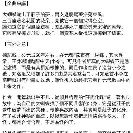
【全曲串講】
大蝴蝶蹦出了莊子的夢，兩支翅膀駕著浩蕩東風。
三百座著名花園的花朵，竟被它一個個採得空空。
誰知道它是個風流逆種，差點嚇死了那些尋芳采蜜的蜜蜂。
它輕輕兒搧翅飛動，就把一個賣花人從橋這頭搧到了橋東。
【言外之意】
據記載，公元1260年左右，在元都“燕市有一蝴蝶，其大異
常。王(和卿)賦[醉中天]小令”。可見作者所寫的大蝴蝶不是憑
空虛構，而是有其原始根據的。而且作者在寫了這首小令之
後，知名度又增加了許多(“由是其名益著”)，可知這首小令在
當時就很有些轟動效應，難怪後人始終把它看作元代散曲中的
上乘之作。
作者一開篇就出手不凡，從頗具哲理的“莊周化蝶”這一著名典
故中，為自己的大蝴蝶找了個不同凡響的出身：它是從莊子的
夢中破夢而出的異種，根據典故內涵，其實就是莊子的化身。
有了如此神秘的血統，以後無論作者把這蝴蝶寫得多大、多
怪，都是合情合理、不足為怪的了。