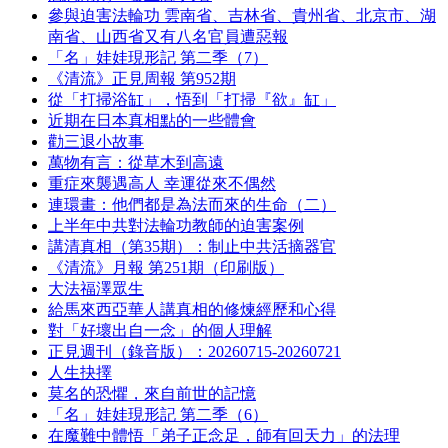
參與迫害法輪功 雲南省、吉林省、貴州省、北京市、湖
南省、山西省又有八名官員遭惡報
「名」娃娃現形記 第二季（7）
《清流》正見周報 第952期
從「打掃浴缸」，悟到「打掃『欲』缸」
近期在日本真相點的一些體會
勸三退小故事
萬物有言：從草木到高遠
重症來襲遇高人 幸運從來不偶然
連環畫：他們都是為法而來的生命（二）
上半年中共對法輪功教師的迫害案例
講清真相（第35期）：制止中共活摘器官
《清流》月報 第251期（印刷版）
大法福澤眾生
給馬來西亞華人講真相的修煉經歷和心得
對「好壞出自一念」的個人理解
正見週刊（錄音版）：20260715-20260721
人生抉擇
莫名的恐懼，來自前世的記憶
「名」娃娃現形記 第二季（6）
在魔難中體悟「弟子正念足，師有回天力」的法理