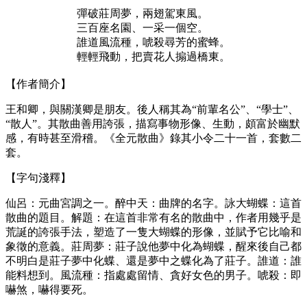
彈破莊周夢，兩翅駕東風。
三百座名園、一采一個空。
誰道風流種，唬殺尋芳的蜜蜂。
輕輕飛動，把賣花人搧過橋東。
【作者簡介】
王和卿，與關漢卿是朋友。後人稱其為“前輩名公”、“學士”、
“散人”。其散曲善用誇張，描寫事物形像、生動，頗富於幽默
感，有時甚至滑稽。《全元散曲》錄其小令二十一首，套數二
套。
【字句淺釋】
仙呂：元曲宮調之一。醉中天：曲牌的名字。詠大蝴蝶：這首
散曲的題目。解題：在這首非常有名的散曲中，作者用幾乎是
荒誕的誇張手法，塑造了一隻大蝴蝶的形像，並賦予它比喻和
象徵的意義。莊周夢：莊子說他夢中化為蝴蝶，醒來後自己都
不明白是莊子夢中化蝶、還是夢中之蝶化為了莊子。誰道：誰
能料想到。風流種：指處處留情、貪好女色的男子。唬殺：即
嚇煞，嚇得要死。