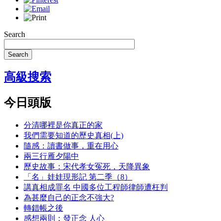
Search
Search
高級搜索
今日頭版
分清哪裡是你真正的家
我們需要知道的歷史真相(上)
隨感：讀書做事，重在用心
兩三行雁夕陽中
歷史故事：宋代孝女冤死，天降異象
「名」娃娃現形記 第二季（8）
講真相成罪名 中國多位工程師律師遭枉判
為甚麼自己的正念不強大?
轉錯帳之後
感想兩則：發正念 人心