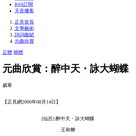
RSS訂閱
天音播客
正見首頁
文學藝術
詩詞曲賦
元曲欣賞
正體
簡體
元曲欣賞：醉中天・詠大蝴蝶
歲寒
【正見網2006年08月14日】
[仙呂] 醉中天・詠大蝴蝶
王和卿