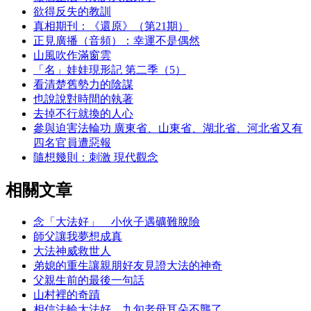
欲得反失的教訓
真相期刊：《還原》（第21期）
正見廣播（音頻）：幸運不是偶然
山風吹作滿窗雲
「名」娃娃現形記 第二季（5）
看清楚舊勢力的陰謀
也說說對時間的執著
去掉不行就換的人心
參與迫害法輪功 廣東省、山東省、湖北省、河北省又有
四名官員遭惡報
隨想幾則：刺激 現代觀念
相關文章
念「大法好」 小伙子遇礦難脫險
師父讓我夢想成真
大法神威救世人
弟媳的重生讓親朋好友見證大法的神奇
父親生前的最後一句話
山村裡的奇蹟
相信法輪大法好 九旬老母耳朵不聾了