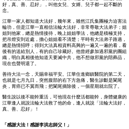
好，真、善、忍好」，叫他女兒、女婿、兒子都一起不斷的
念。
江華一家人都知道大法好，幾年來，雖然江氏集團極力迫害法
輪功，但是江華一直相信法輪大法好，非常尊敬大法弟子；姐
姐到他家，總是熱情接待，晚上姐姐學法，他總是積極支持，
把吊燈安到近處，擔心姐姐看不清楚；平時有大法弟子路過，
總是熱情招呼；得到大法真相資料高興的一遍又一遍的看，看
後有的送給別人，有的自己珍藏好。他曾經參加過邪黨的團組
織，明白真相後他知道天要滅中共，他不想做邪黨的陪葬品，
現在也聲明退了。
善待大法一念，天賜幸福平安。江華住進鄉鎮醫院的第二天，
也就是七月九日，突然腹部的右下方急痛，醫生診斷是闌尾
炎，胃癌已不翼而飛；把闌尾摘除後，一個星期就出院了。
醫生說以後不能幹重活，可他現在什麼活都能幹，身體健康的
江華逢人就說法輪大法救了他的命，逢人就說「法輪大法好，
真、善、忍好」！
「感謝大法！感謝李洪志師父！」