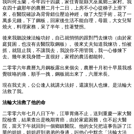
我叫何玉蘭，今年四十四歲，家住青龍縣大巫嵐鄉三家村。我
在四十歲那年的農曆二月十二日，上房不小心從梯子上滑下
來，在醫院確診為背骨錯位壓迫神經，做了大型手術，花了一
萬多元錢，下了鋼板，回家後生活不能自理，母親，大女兒幫
燒火，料理家務，呆了半年，拄著雙拐。
後來我聽說煉法輪功好，自己就悄悄的跟對門去煉功（由於家
庭貧困，也沒有去醫院取鋼板）。後來丈夫知道我煉功，怕被
抓，就阻止我，不讓我去，我說你不用管我，我一心修煉下
去。幾年來我身體一直很好，家裡的農活都能幹。
二零零六年農曆九月鋼板露出來個尖，農曆十月初十早晨我感
覺吱咯的痛，順手一拽，鋼板就出來了，六厘米長。
現在我丈夫，公公逢人就講大法好，還讓別人也煉。是法輪大
法救了我。
法輪大法救了他的命
二零零六年七月八日下午，江華胃痛不止，送到重慶一家大醫
院檢查，結果查出是晚期胃癌，由於家庭困難，住不起大醫
院，當天下午就回到一個鄉鎮醫院。他的女兒把這事告訴了江
華的姐姐，姐姐趕到弟弟的身邊，叫他心中默念「法輪大法