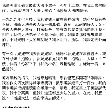
我是黑龍江省大慶市大法小弟子，今年十二歲。在我四歲的時
候，我有幸得到了大法，開始了我修煉大法的歷程。
一九九九年七月後，我和姥姥只敢在家裡煉功，幼小的我有些
不解。法輪大法是教人做一個真誠、善良、忍耐的好人，又不
是教人去殺人放火、打家劫舍，警察為甚麼要抓我們呢？我不
明白；我們大法弟子又不是小偷小摸，幹嘛要那樣鬼鬼祟祟
的，不能光明正大的煉功呢？我不明白。所以，我決定去外面
煉功。
有一次，姥姥帶我去郭姥姥家。姥姥和郭姥姥在屋裡聊天，我
在外頭煉「抱輪」。郭姥姥看見我在煉「抱輪」，大喊：「二
嫂，快看！你家平平（我的小名）煉抱輪呢！」姥姥一看，果
然是我。
隨著年齡的增長，我越來越精進；學習也芝麻開花??節節高：
我的作文四次獲得國家級獎項，數學考試經常打一百分，我的
期末考試成績連續兩次考第一名，最近，我還當上了英語課代
表。我十分高興，但我知道這都是大法的威力。在此，我想
說：「感謝大法！感謝李洪志師父！」