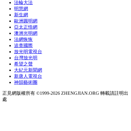
法輪大法
明慧網
新生網
歐洲圓明網
亞太正悟網
澳洲光明網
法網恢恢
追查國際
放光明電視台
台灣放光明
希望之聲
大紀元新聞網
新唐人電視台
神韻藝術團
正見網版權所有 ©1999-2026 ZHENGJIAN.ORG 轉載請註明出
處