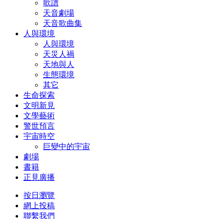
歌譜
天音劇場
天音歌曲集
人與環境
人與環境
天災人禍
天地與人
生態環境
其它
生命探索
文明新見
文學藝術
警世預言
宇宙時空
巨變中的宇宙
劇場
書籍
正見廣播
按日瀏覽
網上投稿
聯繫我們