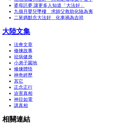
婆母託夢 讓更多人知道「大法好」
九個月嬰兒墜樓 求師父救助化險為夷
二舅媽默念大法好 化車禍為吉祥
大陸文集
法會文章
修煉故事
祛病健身
小弟子園地
修煉體悟
神奇經歷
其它
正念正行
迫害真相
神目如電
講真相
相關連結