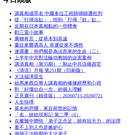
講真相成罪名 中國多位工程師律師遭枉判
從「打掃浴缸」，悟到「打掃『欲』缸」
近期在日本真相點的一些體會
勸三退小故事
萬物有言：從草木到高遠
重症來襲遇高人 幸運從來不偶然
連環畫：他們都是為法而來的生命（二）
上半年中共對法輪功教師的迫害案例
講清真相（第35期）：制止中共活摘器官
《清流》月報 第251期（印刷版）
大法福澤眾生
給馬來西亞華人講真相的修煉經歷和心得
對「好壞出自一念」的個人理解
正見週刊（錄音版）：20260715-20260721
人生抉擇
莫名的恐懼，來自前世的記憶
「名」娃娃現形記 第二季（6）
在魔難中體悟「弟子正念足，師有回天力」的法理
看不上別人也是嫉妒心
做個正法時期的大法弟子