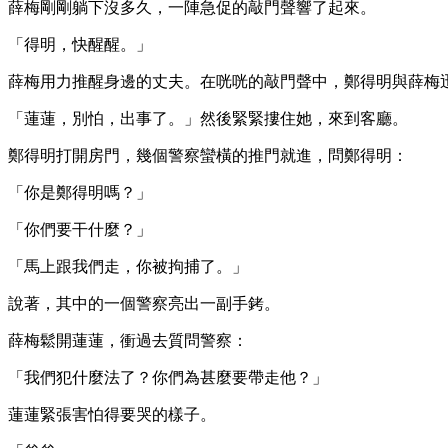
薛梅剛剛躺下沒多久，一陣急促的敲門聲響了起來。
「得明，快醒醒。」
薛梅用力推醒身邊的丈夫。在咣咣的敲門聲中，鄭得明與薛梅
「蓮蓮，別怕，出事了。」然後緊緊摟住她，來到客廳。
鄭得明打開房門，幾個警察蠻橫的推門就進，問鄭得明：
「你是鄭得明嗎？」
「你們要干什麼？」
「馬上跟我們走，你被拘捕了。」
說著，其中的一個警察亮出一副手銬。
薛梅鬆開蓮蓮，衝過去質問警察：
「我們犯什麼法了？你們為甚麼要帶走他？」
蓮蓮緊張害怕得要哭的樣子。