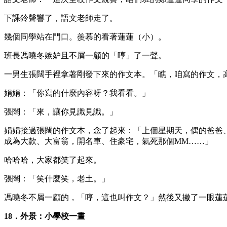
下課鈴聲響了，語文老師走了。
幾個同學站在門口。羨慕的看著蓮蓮（小）。
班長馮曉冬嫉妒且不屑一顧的「哼」了一聲。
一男生張闊手裡拿著剛發下來的作文本。「瞧，咱寫的作文，
娟娟：「你寫的什麼內容呀？我看看。」
張闊：「來，讓你見識見識。」
娟娟接過張闊的作文本，念了起來：「上個星期天，偶的爸爸
成為大款、大富翁，開名車、住豪宅，氣死那個MM……」
哈哈哈，大家都笑了起來。
張闊：「笑什麼笑，老土。」
馮曉冬不屑一顧的，「哼，這也叫作文？」然後又撇了一眼蓮
18．外景：小學校一晝