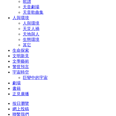
歌譜
天音劇場
天音歌曲集
人與環境
人與環境
天災人禍
天地與人
生態環境
其它
生命探索
文明新見
文學藝術
警世預言
宇宙時空
巨變中的宇宙
劇場
書籍
正見廣播
按日瀏覽
網上投稿
聯繫我們