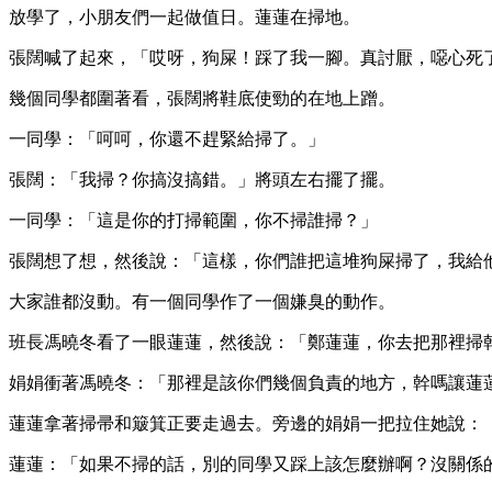
放學了，小朋友們一起做值日。蓮蓮在掃地。
張闊喊了起來，「哎呀，狗屎！踩了我一腳。真討厭，噁心死
幾個同學都圍著看，張闊將鞋底使勁的在地上蹭。
一同學：「呵呵，你還不趕緊給掃了。」
張闊：「我掃？你搞沒搞錯。」將頭左右擺了擺。
一同學：「這是你的打掃範圍，你不掃誰掃？」
張闊想了想，然後說：「這樣，你們誰把這堆狗屎掃了，我給
大家誰都沒動。有一個同學作了一個嫌臭的動作。
班長馮曉冬看了一眼蓮蓮，然後說：「鄭蓮蓮，你去把那裡掃
娟娟衝著馮曉冬：「那裡是該你們幾個負責的地方，幹嗎讓蓮
蓮蓮拿著掃帚和簸箕正要走過去。旁邊的娟娟一把拉住她說：
蓮蓮：「如果不掃的話，別的同學又踩上該怎麼辦啊？沒關係