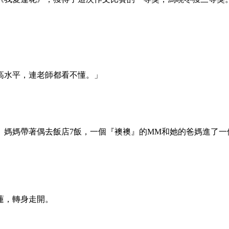
高水平，連老師都看不懂。」
、媽媽帶著偶去飯店7飯，一個『襖襖』的MM和她的爸媽進了一
蓮，轉身走開。