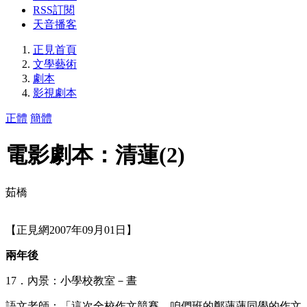
RSS訂閱
天音播客
正見首頁
文學藝術
劇本
影視劇本
正體
簡體
電影劇本：清蓮(2)
茹橋
【正見網2007年09月01日】
兩年後
17．內景：小學校教室－晝
語文老師：「這次全校作文競賽，咱們班的鄭蓮蓮同學的作文