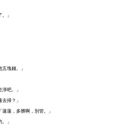
了。」
他五塊錢。」
乾淨吧。」
蓮去掃？」
「蓮蓮，多髒啊，別管。」
的。」