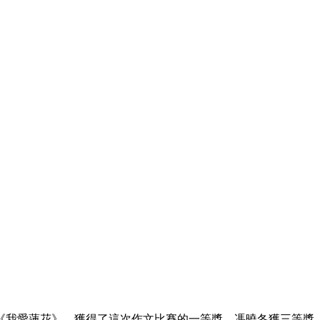
《我愛蓮花》，獲得了這次作文比賽的一等獎，馮曉冬獲三等獎