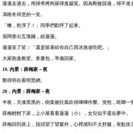
蓮蓮走過去，用掃帚將狗屎掃進簸箕。因為剛被踩過，掃不進
馮曉冬得意的一笑。
「噢，乾淨了！」同學們歡呼了起來。
張闊拿出五塊錢，給蓮蓮。
蓮蓮笑了笑：「還是留著給你自己買冰激凌吃吧。」
大家跑進教室。拿書包，準備回家。
19. 內景：薛梅家－夜
鄭得明在看明慧網。
20．內景：薛梅家－夜
半夜，天漆黑黑的，樹葉被狂風吹得嘩嘩作響。突然，哐啷一
薛梅輕輕下床，上小屋看看蓮蓮（小），女兒似乎還在夢中。
薛梅回到床上，扭頭望了望窗外，心裡感到不太舒服，有點坐