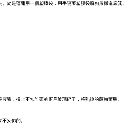
去。於是蓮蓮用一個塑膠袋，用手隔著塑膠袋將狗屎掃進簸箕。
聲震響，樓上不知誰家的窗戶玻璃碎了，將熟睡的薛梅驚醒。
立不安似的。