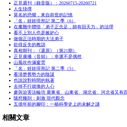
正見週刊（錄音版）：20260715-20260721
人生抉擇
莫名的恐懼，來自前世的記憶
「名」娃娃現形記 第二季（6）
在魔難中體悟「弟子正念足，師有回天力」的法理
看不上別人也是嫉妒心
做個正法時期的大法弟子
欲得反失的教訓
真相期刊：《還原》（第21期）
正見廣播（音頻）：幸運不是偶然
山風吹作滿窗雲
「名」娃娃現形記 第二季（5）
看清楚舊勢力的陰謀
也說說對時間的執著
去掉不行就換的人心
參與迫害法輪功 廣東省、山東省、湖北省、河北省又有
隨想幾則：刺激 現代觀念
五億年前的腳印：一樁科學史上的未解之謎
相關文章