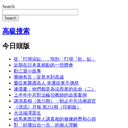
Search
Search
高級搜索
今日頭版
從「打掃浴缸」，悟到「打掃『欲』缸」
近期在日本真相點的一些體會
勸三退小故事
萬物有言：從草木到高遠
重症來襲遇高人 幸運從來不偶然
連環畫：他們都是為法而來的生命（二）
上半年中共對法輪功教師的迫害案例
講清真相（第35期）：制止中共活摘器官
《清流》月報 第251期（印刷版）
大法福澤眾生
給馬來西亞華人講真相的修煉經歷和心得
對「好壞出自一念」的個人理解