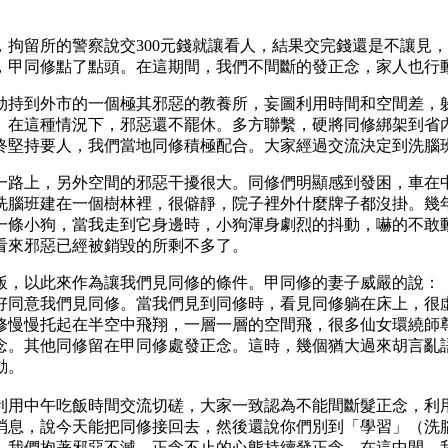
拘留所的警察說交300元錢就讓看人，結果交完錢還是不讓見
，甲同修點了點頭。在這期間，我們不間斷的發正念，家人也行
劫持到外市的一個極其邪惡的教養所，妄圖利用時間和空間差，
。在這種情況下，邪惡還不罷休。多方聯繫，硬將同修綁架到省
終堅持要人，我們當地同修積極配合。大家經過交流決定到洗腦
，一路上，另外空間的邪惡干擾很大。同修們明顯感到發困，車在
洗腦班建在一個樹林裡，很僻靜，院子裡外什麼牌子都沒掛。幾
一條小狗，當我走到它身邊時，小狗渾身劇烈的抖動，嚇的不敢
看來邪惡已經被銷毀的所剩不多了。
飯，以此來作為讓我們見同修的條件。甲同修的妻子威嚴的說：「
好同意我們見同修。當我們見到同修時，看見同修躺在床上，很
修慢慢托起在半空中飛翔，一層一層的空間飛，很多仙女環繞師
念。其他同修留在甲同修處發正念。這時，幾個猶大過來胡言亂
動。
利用中午吃飯時間交流切磋，大家一致認為不能間斷髮正念，利
消息，說今天能把同修接回去，然後還說你們別到「學習」（洗
。我們抱著邪惡不滅，正念不止的心態持續發正念。在這中間，