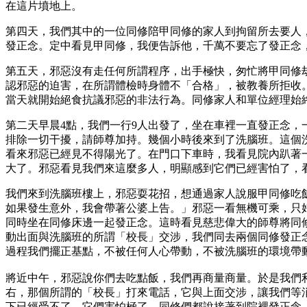
在這片墳地上。
第四天，我們其中的一位同修陪甲同修的家人到拘留所去要人，
發正念。定中看見甲同修，我便告訴他，千萬不要忘了發正念
第五天，邪惡沒有走任何所謂程序，出手極快，匆忙將甲同修
認邪惡的迫害，在所謂體檢時身體不「合格」，被教養所拒收
當天就開始絕食抗議邪惡的非法行為。同修家人和單位經理始
第二天早晨4點，我們一行9人出發了，坐在車裡一直發正念
排除一切干擾，請師尊加持。幾個小時後來到了洗腦班。這個
看來邪惡已經見不得陽光了。在門口下車時，我看見院內趴著
大了。邪惡看見我們來這麼多人，明顯感到它們已經害怕了，
我們來到洗腦班樓上，邪惡耍花招，想通過家人說服甲同修吃
如果發生意外，我會帶著公婆上告。」邪惡一看無機可乘，只
同時坐在同修床邊一起發正念。這時看見慈悲偉大的師尊將同
動出面與洗腦班的所謂「校長」交涉，我們同去兩個同修發正
過程我們擺正基點，不被任何人心帶動，不被洗腦班的環境帶
將近中午，邪惡說你們去吃點飯，我們再商量商量。於是我們
右，那個所謂的「校長」打來電話，它與上面交涉，讓我們等
下已經受不了，它們害怕極了。同修們都說接著到院裡發正念