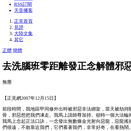
RSS訂閱
天音播客
正見首頁
見證
大陸文集
其它
正體
簡體
去洗腦班零距離發正念解體邪
無塵
【正見網2007年12月15日】
前段時間，我地區甲同修外出時被邪惡非法綁架，當天被劫持
骨，邪惡想把我們凍走。我馬上請師尊加持。頓時一個大法輪
我馬上念起正法口訣，一念發出無數條金光射向惡龍，惡龍搖
們很遠，不敢靠近我們，它們看著我們，非常好奇，在看熱鬧