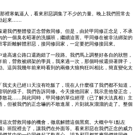
，那裡寒氣逼人，看來邪惡調集了不少的力量。晚上我們照常去
動起來……
躲避我們整體發正念營救同修。但是，由於甲同修正念足，不承
內的一個臭名昭著的洗腦班，繼續迫害。甲同修在被非法綁架的
班零距離解體邪惡，接同修回家，一定要把同修接回來。
中途高速公路口還跑錯了一段路。我們馬上調整好各自的狀態，
年前，營救被綁架的學員，我來過一次，那個時候還掛著牌子，
動。這與我幾年前來時看到的兩條大狼狗狂叫相比，簡直變化太
我丈夫已經11天沒有吃飯了，現在人什麼樣了我們都不知道，
虛弱的樣子。我們告訴同修。今天接他回家，我示意他發正念，
尊散花……與此同時，甲同修的單位經理（已了解大法真相）主
語，但被我們的正念嚇的不敢進屋，片刻就灰溜溜的走了。整個
用這次營救同修的機會，徹底解體這個黑窩。大概中午1點左
腦）班院裡去了，讓我們在外面等。看來邪惡在我們正念的威力
我們其中的一位同修起了歡喜心，認為邪惡都答應我們接同修