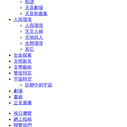
歌譜
天音劇場
天音歌曲集
人與環境
人與環境
天災人禍
天地與人
生態環境
其它
生命探索
文明新見
文學藝術
警世預言
宇宙時空
巨變中的宇宙
劇場
書籍
正見廣播
按日瀏覽
網上投稿
聯繫我們