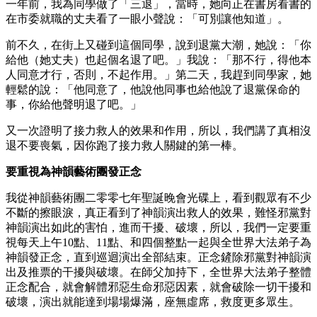
一年前，我為同學做了「三退」，當時，她向正在書房看書的
在市委就職的丈夫看了一眼小聲說：「可別讓他知道」。
前不久，在街上又碰到這個同學，說到退黨大潮，她說：「你
給他（她丈夫）也起個名退了吧。」我說：「那不行，得他本
人同意才行，否則，不起作用。」第二天，我趕到同學家，她
輕鬆的說：「他同意了，他說他同事也給他說了退黨保命的
事，你給他聲明退了吧。」
又一次證明了接力救人的效果和作用，所以，我們講了真相沒
退不要喪氣，因你跑了接力救人關鍵的第一棒。
要重視為神韻藝術團發正念
我從神韻藝術團二零零七年聖誕晚會光碟上，看到觀眾有不少
不斷的擦眼淚，真正看到了神韻演出救人的效果，難怪邪黨對
神韻演出如此的害怕，進而干擾、破壞，所以，我們一定要重
視每天上午10點、11點、和四個整點一起與全世界大法弟子為
神韻發正念，直到巡迴演出全部結束。正念鏟除邪黨對神韻演
出及推票的干擾與破壞。在師父加持下，全世界大法弟子整體
正念配合，就會解體邪惡生命邪惡因素，就會破除一切干擾和
破壞，演出就能達到場場爆滿，座無虛席，救度更多眾生。