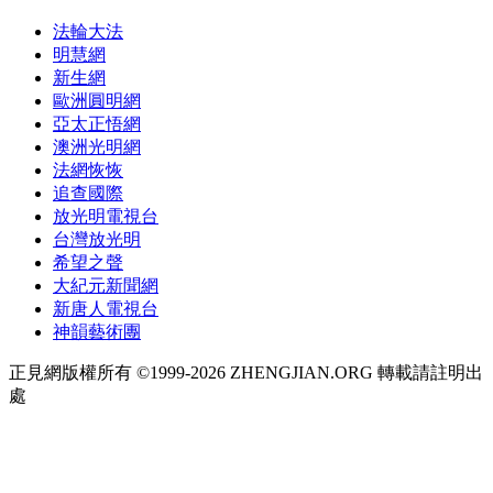
法輪大法
明慧網
新生網
歐洲圓明網
亞太正悟網
澳洲光明網
法網恢恢
追查國際
放光明電視台
台灣放光明
希望之聲
大紀元新聞網
新唐人電視台
神韻藝術團
正見網版權所有 ©1999-2026 ZHENGJIAN.ORG 轉載請註明出
處