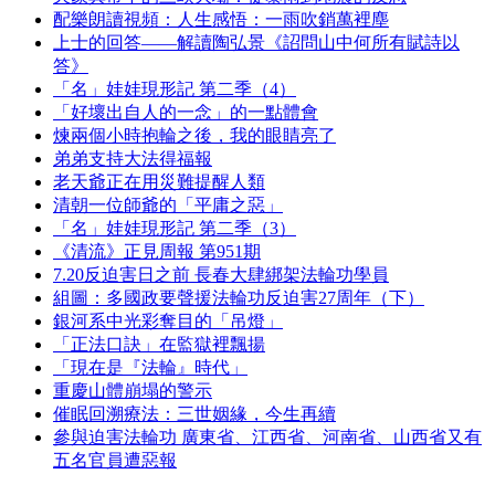
配樂朗讀視頻：人生感悟：一雨吹銷萬裡塵
上士的回答——解讀陶弘景《詔問山中何所有賦詩以
答》
「名」娃娃現形記 第二季（4）
「好壞出自人的一念」的一點體會
煉兩個小時抱輪之後，我的眼睛亮了
弟弟支持大法得福報
老天爺正在用災難提醒人類
清朝一位師爺的「平庸之惡」
「名」娃娃現形記 第二季（3）
《清流》正見周報 第951期
7.20反迫害日之前 長春大肆綁架法輪功學員
組圖：多國政要聲援法輪功反迫害27周年（下）
銀河系中光彩奪目的「吊燈」
「正法口訣」在監獄裡飄揚
「現在是『法輪』時代」
重慶山體崩塌的警示
催眠回溯療法：三世姻緣，今生再續
參與迫害法輪功 廣東省、江西省、河南省、山西省又有
五名官員遭惡報