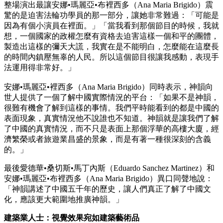
整場演出最讓安娜•瑪麗亞•布裡西多（Ana Maria Brigido）震
驚的是迫害法輪功學員的那一部分，讓她非常難過：「可能是
因為有個小演員在裡面。」「當我看到那個節目的時候，我就
想，一個國家的政權怎麼有資格去迫害這樣一個和平的團體，
製造出這樣的彌天大謊，我實在是不能明白，怎麼能在這麼長
的時間內鎮壓無辜的人民。所以這個節目很讓我感動，表現手
法運用得非常好。」
安娜•瑪麗亞•裡西多（Ana Maria Brigido）同時表示，神韻向
世人提供了一個了解中國實際情況的平台：「如果不是神韻，
很難有機會了解到這樣的事情。我們平時能看到的都是中國的
表面現象，真實情況他不說誰也不知道。神韻就是讓我們了解
了中國的真實情況，而不只是表面上那個浮華的高樓大廈，經
濟繁榮或者旅遊業昌盛的景象，而是有著一種很深刻的含義
的。」
最後愛德華•桑切斯•馬丁內斯（Eduardo Sanchez Martinez）和
安娜•瑪麗亞•布裡西多（Ana Maria Brigido）異口同聲地說：
「神韻講述了中國五千年的歷史，讓人們真正了解了中國文
化，應該更大範圍地推廣神韻。」
建築業人士：視覺效果宛如建築藝術品