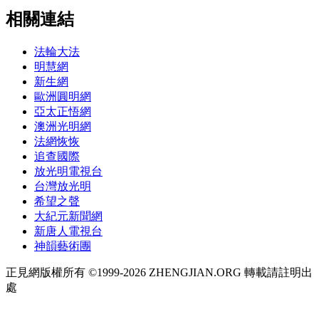
相關連結
法輪大法
明慧網
新生網
歐洲圓明網
亞太正悟網
澳洲光明網
法網恢恢
追查國際
放光明電視台
台灣放光明
希望之聲
大紀元新聞網
新唐人電視台
神韻藝術團
正見網版權所有 ©1999-2026 ZHENGJIAN.ORG 轉載請註明出
處