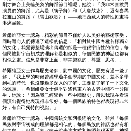
剛才舞台上美輪美奐的舞蹈節目裡呢，她說：「我非常喜歡男
演員們的舞蹈，尤其是《筷子舞》和《大唐鼓吏》，還有喜馬
拉雅山的舞蹈（《雪山歡歌》）――她把西藏人的特性刻畫得
淋漓盡致。
」
希爾維亞女士認為，精彩的節目不僅給人以美好的藝術享受，
同時還向人們傳遞了這樣的信息：「相對於中國各種各樣獨立
的文化，我覺得整場演出傳遞的卻是一種很宇宙性的信息，每
個民族對宇宙初成的理解都是相似的，每個民族的神話也都有
相似之處。信息是非常正面，非常樂觀的，尊重，思考。」
希爾維亞女士作為歷史老師，對中國的文化、歷史有過一些了
解，「我上學的時候曾經學過半個學期的中國文化，差不多學
到毛的時代，也沒能過多深入的了解，主要是了解了一下文化
的源頭。」希爾維亞女士似乎對遙遠東方的古老中國不十分陌
生，她說：「因為我已經學過一些中國歷史，所以我現在看這
個演出覺得她表現得非常好，每一個民族的特色都表現得非常
好，有自己獨特的視點。」
希爾維亞女士認為，中國傳統文和阿根廷的文化，雖然「每個
民族對宇宙初成的理解都是相似的，每個民族的神話也都有相
似之處。」但是「相比較來說表達方式和舞蹈都很不同，神韻