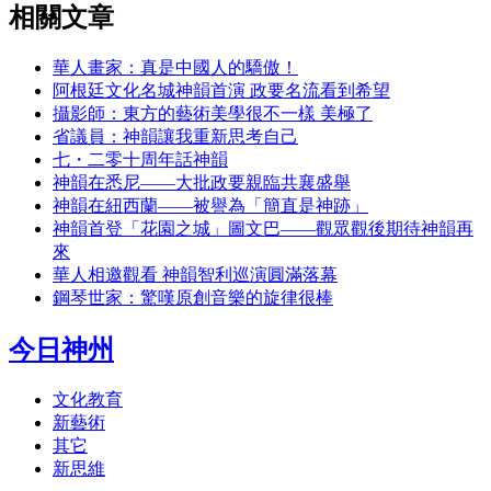
相關文章
華人畫家：真是中國人的驕傲！
阿根廷文化名城神韻首演 政要名流看到希望
攝影師：東方的藝術美學很不一樣 美極了
省議員：神韻讓我重新思考自己
七・二零十周年話神韻
神韻在悉尼――大批政要親臨共襄盛舉
神韻在紐西蘭――被譽為「簡直是神跡」
神韻首登「花園之城」圖文巴――觀眾觀後期待神韻再
來
華人相邀觀看 神韻智利巡演圓滿落幕
鋼琴世家：驚嘆原創音樂的旋律很棒
今日神州
文化教育
新藝術
其它
新思維