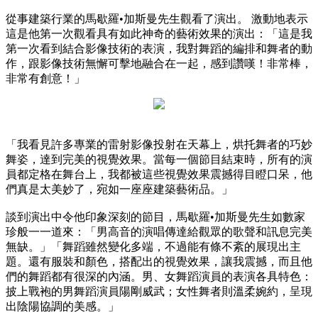
從事建築行業的馬歇羅•加斯曼先生觀看了演出。 激動地表示
這是他第一次觀看具有如此神奇的藝術效果的演出：「這是我
第一次看到結合影像技術的表演，我對舞蹈的編排和舞者的動
作，跟影像技術無懈可擊地融合在一起，感到讚嘆！非常棒，
非常有創意！」
「我看見許多專業的雷射影像投射在天幕上，烘托舞者的巧妙
舞姿，達到完美的視覺效果。當每一個節目結束時，所有的演
員都定格在舞台上，我都被這些視覺效果震撼得目瞪口呆，他
們真是太美妙了，宛如一座座建築藝術品。」
談到演出中令他印象深刻的節目，馬歇羅•加斯曼先生如數家
珍般一一道來：「男高音的演唱傳達給觀眾的歌聲和訊息完美
無缺。」「舞蹈雖然變化多端，不過能有條不紊的展現出主
題。還有服裝和顏色，搭配出的視覺效果，讓我震撼，而且他
們的舞蹈都有很深的內涵。男、女舞蹈演員的表演各具特色：
披上戰袍的男舞蹈演員陽剛威武；女性舞者則溫柔婉約，呈現
出陰陽協調的美感。」