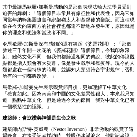
其中最讓馬歇羅•加斯曼感動的是那個表現法輪大法學員受到
迫害的舞劇：「這個節目非常具有像征性和代表性，因為它如
同當年納粹集團迫害和綁架猶太人和基督徒的翻版。而這種現
象在今天的東西方的社會裡也都還不斷地在發生著，原因就是
你的理念和想法和當政者不同。」
令馬歇羅•加斯曼深有感觸的還有舞蹈《婆羅花開》：「那個
敘述三千年開一次花的《婆羅花開》這個節目，令我印象深
刻。雖然文化不同，但我們都聽過相同的傳說。彼此的傳說觀
點都是指人類會有大災難，像是發生戰爭和瘟疫等。現今的人
類都處在一個特殊的時期，並認知人類須符合宇宙規律，否則
所有的一切都將改變。」
馬歇羅•加斯曼先生表示觀賞節目後，更加理解了中華文化：
「確實如此。因為南美和中國的文化差異性很大，本來我只知
道一點點中華文化，但是通過今天的節目，我對中華文化已有
一個概括性的認識。」
建築師：含淚讚美神韻是生命之歌
建築師內斯特•英威農（Nestor Invernon）非常激動的觀賞了這
場晚會，在接受記者採訪時，雙眼仍噙滿淚水。他對記者說：