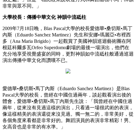
非常與眾不同。」
大學校長：傳播中華文化 神韻中流砥柱
2009年7月18日晚，Blas Pascal大學的校長愛德華•桑切斯•馬丁
內斯（Eduardo Sanchez Martinez）先生和安娜•瑪麗亞•布裡西
多（Ana Maria Brigido）一起觀賞了美國神韻巡迴藝術團在阿
根廷科爾多瓦Orfeo Superdomo劇場的最後一場演出，他們在
充分地享受視覺盛宴的同時，更對神韻如中流砥柱般通過巡迴
演出傳播中華文化而讚嘆不已。
愛德華•桑切斯•馬丁內斯（Eduardo Sanchez Martinez）是Blas
Pascal大學的校長，曾經在中國住過兩年，談起觀看演出後的
體會，愛德華•桑切斯•馬丁內斯先生說：「我曾經在中國住過
兩年，從來沒有見過這樣的演出，只看過一場很武術的表演，
像這樣精美的表演還從來沒見過。獨一無二的，非常美好，從
各個角度來看都是非常好的。舞蹈演員的表演非常精彩！男、
女高音也是非常的有水準。」