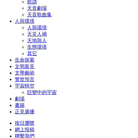
歌譜
天音劇場
天音歌曲集
人與環境
人與環境
天災人禍
天地與人
生態環境
其它
生命探索
文明新見
文學藝術
警世預言
宇宙時空
巨變中的宇宙
劇場
書籍
正見廣播
按日瀏覽
網上投稿
聯繫我們