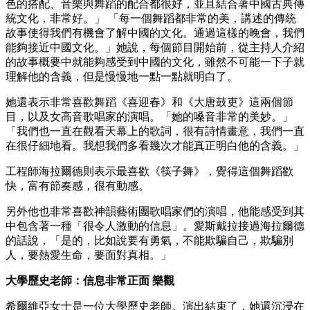
色的搭配、音樂與舞蹈的配合都很好，並且結合著中國古典傳
統文化，非常好。」 「每一個舞蹈都非常的美，講述的傳統
故事使得我們有機會了解中國的文化。通過這樣的晚會，我們
能夠接近中國文化。」她說，每個節目開始前，從主持人介紹
的故事概要中就能夠感受到中國的文化，雖然不可能一下子就
理解他的含義，但是慢慢地一點一點就明白了。
她還表示非常喜歡舞蹈《喜迎春》和《大唐鼓吏》這兩個節
目，以及女高音歌唱家的演唱。「她的嗓音非常的美妙。」
「我們也一直在觀看天幕上的歌詞，很有詩情畫意，我們一直
在很仔細地看。我想我們多看幾次才能真正明白他的含義。」
工程師海拉爾德則表示最喜歡《筷子舞》，覺得這個舞蹈歡
快，富有節奏感，很有動感。
另外他也非常喜歡神韻藝術團歌唱家們的演唱，他能感受到其
中包含著一種「很令人激動的信息」。愛斯戴拉接過海拉爾德
的話說，「是的，比如說要有勇氣，不能欺騙自己，欺騙別
人，要熱愛生命，要面對真相。」
大學歷史老師：信息非常正面 樂觀
希爾維亞女士是一位大學歷史老師。演出結束了，她還沉浸在