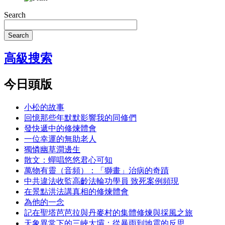
Search
Search
高級搜索
今日頭版
小松的故事
回憶那些年默默影響我的同修們
發快遞中的修煉體會
一位幸運的無助老人
獨憐幽草澗邊生
散文：蟬唱悠悠君心可知
萬物有靈（音頻）：「獅畫」治病的奇蹟
中共違法收監高齡法輪功學員 致死案例頻現
在景點洪法講真相的修煉體會
為他的一念
記在聖塔芭芭拉與丹麥村的集體修煉與採風之旅
天象異常下的三峽大壩：從暴雨到地震的反思