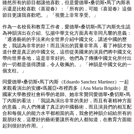
雖然所有的節目都讓他喜歡，但是愛德華•桑切斯•馬丁內斯表
示還是比較喜歡《喜迎春》：「所有的，可能《喜迎春》這個
節目更讓我喜歡吧。」「視覺上非常享受。」
作為一名校長和教育工作者，愛德華•桑切斯•馬丁內斯先生認
為神韻演出在介紹、弘揚中華文化方面具有非同凡響的意義：
「通過藝術的手法來向全世界介紹中國文化，講述中國的歷
史，我認為非常的好！而且演出的質量非常高，看了神韻才知
道什麼是真正的中國文化，這些從美國來的演員們將中國文化
帶向世界各地，這是非常好的。他們為了傳播中國文化所付出
的一切都是值得讚揚，令人敬佩的。」「神韻是中國文化的一
個支柱。」
同愛德華•桑切斯•馬丁內斯（Eduardo Sanchez Martinez）一起
來觀看演出的安娜•瑪麗亞•布裡西多（Ana Maria Brigido）是
國家大學教授社會科學的老師。她非常贊同愛德華•桑切斯•馬
丁內斯的看法：「我認為演出非常的美好，而且有著精神方面
的意義，向人們傳遞了真正的中國藝術，而且演員們的相互配
合和每個人的能力水平都相當的高，我會把神韻介紹給所有的
親朋好友，這麼好的藝術要讓所有的人都知道，在教育方面能
起到很好的作用。」