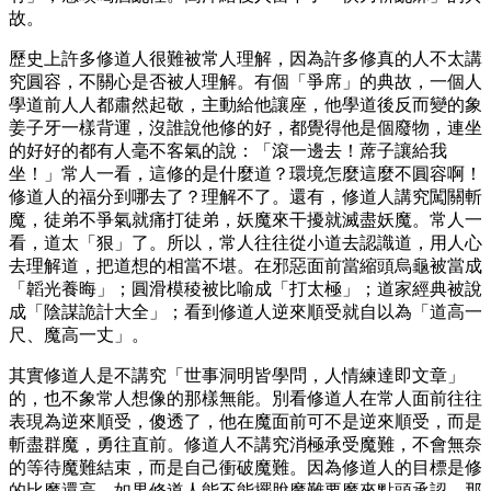
故。
歷史上許多修道人很難被常人理解，因為許多修真的人不太講
究圓容，不關心是否被人理解。有個「爭席」的典故，一個人
學道前人人都肅然起敬，主動給他讓座，他學道後反而變的象
姜子牙一樣背運，沒誰說他修的好，都覺得他是個廢物，連坐
的好好的都有人毫不客氣的說：「滾一邊去！蓆子讓給我
坐！」常人一看，這修的是什麼道？環境怎麼這麼不圓容啊！
修道人的福分到哪去了？理解不了。還有，修道人講究闖關斬
魔，徒弟不爭氣就痛打徒弟，妖魔來干擾就滅盡妖魔。常人一
看，道太「狠」了。所以，常人往往從小道去認識道，用人心
去理解道，把道想的相當不堪。在邪惡面前當縮頭烏龜被當成
「韜光養晦」；圓滑模稜被比喻成「打太極」；道家經典被說
成「陰謀詭計大全」；看到修道人逆來順受就自以為「道高一
尺、魔高一丈」。
其實修道人是不講究「世事洞明皆學問，人情練達即文章」
的，也不象常人想像的那樣無能。別看修道人在常人面前往往
表現為逆來順受，傻透了，他在魔面前可不是逆來順受，而是
斬盡群魔，勇往直前。修道人不講究消極承受魔難，不會無奈
的等待魔難結束，而是自己衝破魔難。因為修道人的目標是修
的比魔還高，如果修道人能不能擺脫魔難要魔來點頭承認，那