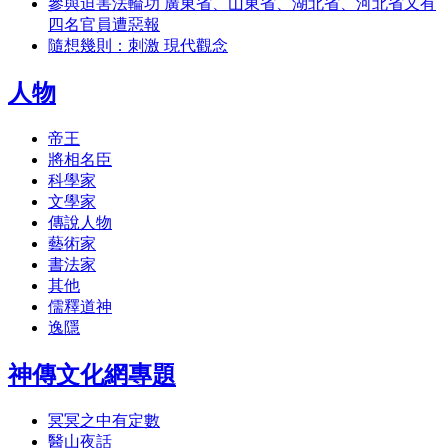
參與迫害法輪功 廣東省、山東省、湖北省、河北省又有
四名官員遭惡報
隨想幾則：刺激 現代觀念
人物
帝王
將相名臣
科學家
文學家
傳說人物
藝術家
書法家
其他
儒釋道神
逸隱
神傳文化網專題
冥冥之中有定數
醫山夜話