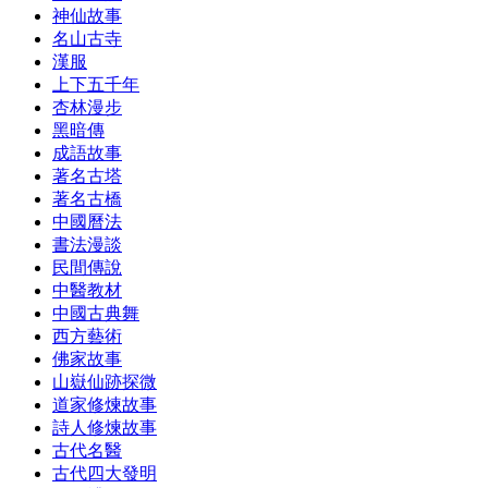
神仙故事
名山古寺
漢服
上下五千年
杏林漫步
黑暗傳
成語故事
著名古塔
著名古橋
中國曆法
書法漫談
民間傳說
中醫教材
中國古典舞
西方藝術
佛家故事
山嶽仙跡探微
道家修煉故事
詩人修煉故事
古代名醫
古代四大發明