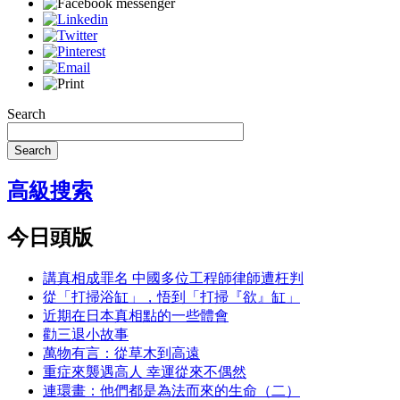
Search
Search
高級搜索
今日頭版
講真相成罪名 中國多位工程師律師遭枉判
從「打掃浴缸」，悟到「打掃『欲』缸」
近期在日本真相點的一些體會
勸三退小故事
萬物有言：從草木到高遠
重症來襲遇高人 幸運從來不偶然
連環畫：他們都是為法而來的生命（二）