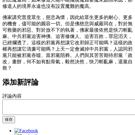
修道人的境界永遠也沒有設置魔難的魔高。
佛家講究普度眾生，慈悲為懷，因此給眾生更多的耐心、更多
的機會，儘可能的圓容一切。但是佛慈悲與威嚴同在，對於無
可救藥的邪惡、對於放不下的執著，佛家最後依然是快刀斬亂
麻。中共邪黨迫害神佛、迫害修煉人、迫害百姓，罪惡滔天，
已經爛透了。這樣的邪黨再想讓它改邪歸正可能嗎？這樣的政
權再想讓它清廉可能嗎？上天一定會滅掉中共邪黨，人認同邪
黨只能被邪黨吞噬、當邪黨陪葬。人們與其苦苦期待邪黨「政
改」畫餅，何不如有點骨氣，毅然決然，快刀斬亂麻，退黨自
救？
添加新評論
評論內容
保存