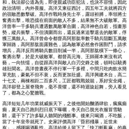
和，執法卻公道為先，即使親戚功臣犯法，也決不容情，因此
政治清明，內外畏服。高洋又東征西討，四五年工夫就將四方
的宿敵悉數擊破。高洋作戰時身先士卒，露頭袒膊，率領將士
奮勇出擊，唯恐擋在前面的敵人不多，結果無不大破敵軍。高
洋曾率一千多騎兵遭遇數萬敵軍合圍，高洋神色自若，指畫形
勢，縱兵衝擊，不但潰圍而出，還反過來追擊退去的敵軍，俘
獲三萬餘人。高洋曾命令都督高阿那肱率數千騎兵阻斷五萬敵
軍歸路，高阿那肱面露難色，認為敵軍必然會作困獸鬥，請求
增兵，高洋反而將騎兵數目削減一半，高阿那肱橫下一條心，
奮勇出擊，於是大破敵軍。都督高元海、王師羅本來沒有武
藝，一向怯懦，自從跟高洋與敵人白刃交鋒之後，頓時以驍勇
雄壯聞名。高洋曾晝夜不停行軍一千多裡，中間只吃肉飲水簡
單充飢，豪氣不但不衰，反而更加壯盛。高洋興建木台，高二
十七丈，兩棟相距二百多尺，工匠都戰戰兢兢，系好安全繩，
高洋卻登上屋脊飛奔，毫不畏懼，還不時迴旋起舞，旁人看見
了，都為之心驚膽戰。
高洋短短几年功業就威振天下，之後他開始酗酒肆欲，瘋瘋癲
癲，夏天自己跑到烈日底下曝曬，冬天自己脫光衣服冒雪馳
騁，還干下了許多駭人聽聞的殘酷事。後來只喝酒，不吃飯，
當了十年皇帝就死了。史家評價高洋「昏邪殘暴，近世未
有」，感嘆喝酒亂性。高洋給後人留下了「快刀斬亂麻」的典