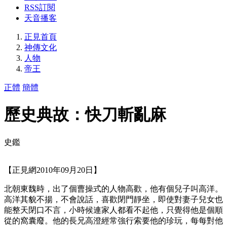
RSS訂閱
天音播客
正見首頁
神傳文化
人物
帝王
正體
簡體
歷史典故：快刀斬亂麻
史鑑
【正見網2010年09月20日】
北朝東魏時，出了個曹操式的人物高歡，他有個兒子叫高洋。
高洋其貌不揚，不會說話，喜歡閉門靜坐，即使對妻子兒女也
能整天閉口不言，小時候連家人都看不起他，只覺得他是個順
從的窩囊廢。他的長兄高澄經常強行索要他的珍玩，每每對他