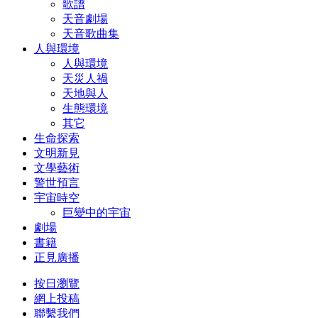
歌譜
天音劇場
天音歌曲集
人與環境
人與環境
天災人禍
天地與人
生態環境
其它
生命探索
文明新見
文學藝術
警世預言
宇宙時空
巨變中的宇宙
劇場
書籍
正見廣播
按日瀏覽
網上投稿
聯繫我們