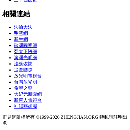
二十四節氣
相關連結
法輪大法
明慧網
新生網
歐洲圓明網
亞太正悟網
澳洲光明網
法網恢恢
追查國際
放光明電視台
台灣放光明
希望之聲
大紀元新聞網
新唐人電視台
神韻藝術團
正見網版權所有 ©1999-2026 ZHENGJIAN.ORG 轉載請註明出
處