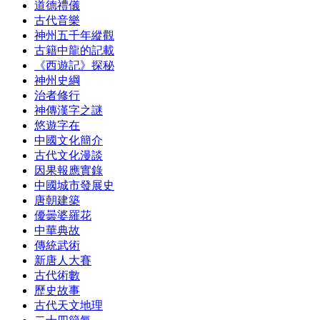
道德禮儀
古代音樂
神州五千年縱觀
古籍中龍的記載
《西遊記》探秘
神州史綱
治者修行
神傳漢字之謎
悠遊字在
中國文化簡介
古代文化漫談
因果報應實錄
中國城市發展史
唐朝建築
優曇婆羅花
中華典故
傳統武術
新唐人大賽
古代術數
歷史故事
古代天文地理