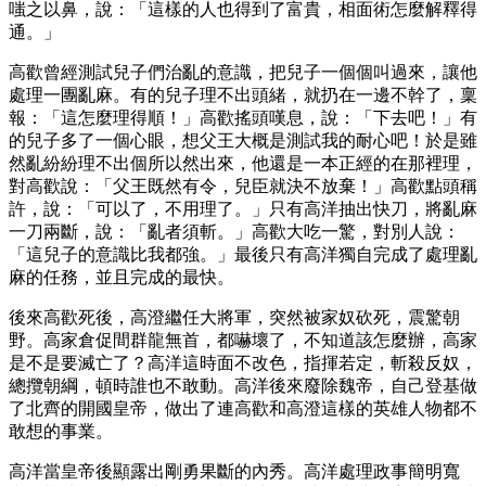
嗤之以鼻，說：「這樣的人也得到了富貴，相面術怎麼解釋得
通。」
高歡曾經測試兒子們治亂的意識，把兒子一個個叫過來，讓他
處理一團亂麻。有的兒子理不出頭緒，就扔在一邊不幹了，稟
報：「這怎麼理得順！」高歡搖頭嘆息，說：「下去吧！」有
的兒子多了一個心眼，想父王大概是測試我的耐心吧！於是雖
然亂紛紛理不出個所以然出來，他還是一本正經的在那裡理，
對高歡說：「父王既然有令，兒臣就決不放棄！」高歡點頭稱
許，說：「可以了，不用理了。」只有高洋抽出快刀，將亂麻
一刀兩斷，說：「亂者須斬。」高歡大吃一驚，對別人說：
「這兒子的意識比我都強。」最後只有高洋獨自完成了處理亂
麻的任務，並且完成的最快。
後來高歡死後，高澄繼任大將軍，突然被家奴砍死，震驚朝
野。高家倉促間群龍無首，都嚇壞了，不知道該怎麼辦，高家
是不是要滅亡了？高洋這時面不改色，指揮若定，斬殺反奴，
總攬朝綱，頓時誰也不敢動。高洋後來廢除魏帝，自己登基做
了北齊的開國皇帝，做出了連高歡和高澄這樣的英雄人物都不
敢想的事業。
高洋當皇帝後顯露出剛勇果斷的內秀。高洋處理政事簡明寬