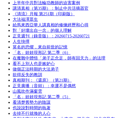
上半年中共對法輪功教師的迫害案例
講清真相（第35期）：制止中共活摘器官
《清流》月報 第251期（印刷版）
大法福澤眾生
給馬來西亞華人講真相的修煉經歷和心得
對「好壞出自一念」的個人理解
正見週刊（錄音版）：20260715-20260721
人生抉擇
莫名的恐懼，來自前世的記憶
「名」娃娃現形記 第二季（6）
在魔難中體悟「弟子正念足，師有回天力」的法理
看不上別人也是嫉妒心
做個正法時期的大法弟子
欲得反失的教訓
真相期刊：《還原》（第21期）
正見廣播（音頻）：幸運不是偶然
山風吹作滿窗雲
「名」娃娃現形記 第二季（5）
看清楚舊勢力的陰謀
也說說對時間的執著
去掉不行就換的人心