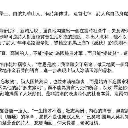
任翰林學士。自號九華山人。有詩集傳世。 這首七律，詩人寫自己
，開頭七字，新穎活脫，逼真地勾畫出一個在當時社會中，失意潦
!可是詩人對這種貧苦生活所抱的態度，卻出人意料，他不以為苦
了詩人“年年名路漫辛勤，襟袖空多馬上塵”(《感秋》)的長期不
正直、高尚的人，不能“樂於”為國施展才華，而只能“樂於貧”
，怕作乾坤竊祿人。”意思是說：我寧願安守窮途，做天地間一個
擲地作金石聲的語言，進一步表現出詩人冰清玉潔的品格。
未能忘救物”。詩人困於蒿萊，也並未消極頹喪，而是始終不忘國
因為他的詩“多主箴刺”，而不能為貪官污吏們所容，以致“眾怒欲
字，深刻地揭露了人妖顛倒、是非混淆的晚唐時代的社會本質。這
髮吾唐一逸人。”一生懷才不遇，壯志莫酬，內心的痛苦，無處訴
《離騷》的卒章，屈原不是也掩淚太息：“已矣哉!國無人莫我知
白髮蒼蒼的詩人，愁容滿面，仰天長嘯，老淚縱橫。