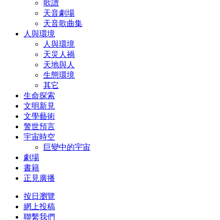
歌譜
天音劇場
天音歌曲集
人與環境
人與環境
天災人禍
天地與人
生態環境
其它
生命探索
文明新見
文學藝術
警世預言
宇宙時空
巨變中的宇宙
劇場
書籍
正見廣播
按日瀏覽
網上投稿
聯繫我們