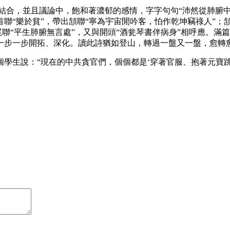
合，並且議論中，飽和著濃郁的感情，字字句句“沛然從肺腑中流
“樂於貧”，帶出頷聯“寧為宇宙閒吟客，怕作乾坤竊祿人”；頷
尾聯“平生肺腑無言處”，又與開頭“酒瓮琴書伴病身”相呼應。
一步一步開拓、深化。讀此詩猶如登山，轉過一盤又一盤，愈轉
學生說：“現在的中共貪官們，個個都是‘穿著官服、抱著元寶跳