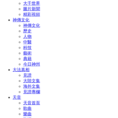
大千世界
圖片新聞
精彩視頻
神傳文化
神傳文化
歷史
人物
中醫
科技
藝術
典籍
今日神州
大法真相
見證
大陸文集
海外文集
見證專欄
天音
天音首頁
歌曲
樂曲