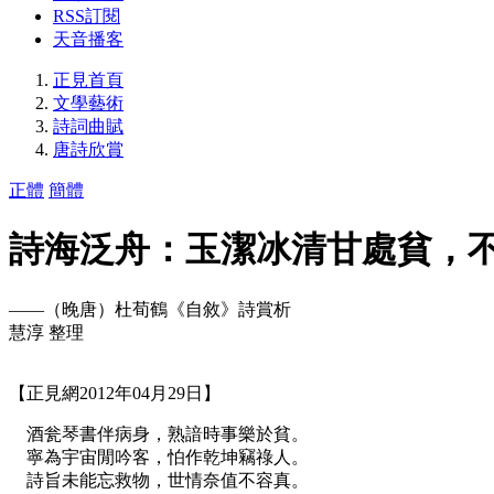
RSS訂閱
天音播客
正見首頁
文學藝術
詩詞曲賦
唐詩欣賞
正體
簡體
詩海泛舟：玉潔冰清甘處貧，
――（晚唐）杜荀鶴《自敘》詩賞析
慧淳 整理
【正見網2012年04月29日】
酒瓮琴書伴病身，熟諳時事樂於貧。
寧為宇宙閒吟客，怕作乾坤竊祿人。
詩旨未能忘救物，世情奈值不容真。