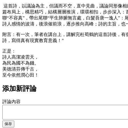
這首詩，以議論為主，但議而不空，直中見曲，議論同形像相結
篇布局上，構思精巧，結構層層推演，環環相扣，步步深入：首聯
聯“不容真”，帶出尾聯“平生肺腑無言處，白髮吾唐一逸人”：
詩人感情的波濤，後浪催前浪，逐步推向高峰；詩的主旨，也
附言：有一次，筆者在講台上，講解完杜荀鶴的這首詩後，有個
詩，寫得真有現實教育意義！”
正是：
詩人高潔凌雲天，
為民為國不為錢。
美德清芬傳千古，
至今依然潤心田！
添加新評論
評論內容
保存