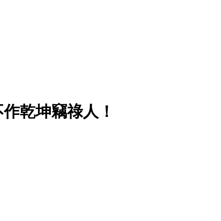
不作乾坤竊祿人！