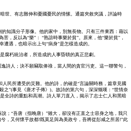
身處暗世、有志難伸和憂國憂民的情愫。通篇夾敘夾議，評論時
倒的知識分子形像。他的家中，別無長物。只有三件東西：藉以
，反以為“樂”： “熟諳時事樂於貧”。原來，他“樂於貧”，
幸遭遇，也暗示出上句“病身”是怎樣造成的。
，這是腐朽統治者，所造成的人事昏聵的真正悲劇。
隱逸詩人；決不願竊取俸祿，當人間的貪官污吏。這一聯警句，
家和人民所遭受的災難。他的詩，的確是“言論關時務，篇章見國
殺之”(事見《唐才子傳》)。故詩的第六句，深深慨嘆：“世情奈
兩句是全詩的重點和高潮。詩人單刀直入，揭示了志士仁人和黑暗
說；“吾唐（指晚唐）”雖大，卻沒有正直之士容身之地，我只
兮，又何懷乎故都!既莫足與為美政兮，吾將從彭咸之所居!”此