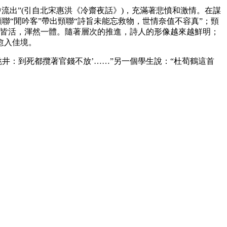
出”(引自北宋惠洪《冷齋夜話》)，充滿著悲憤和激情。在謀
聯“閒吟客”帶出頸聯“詩旨未能忘救物，世情奈值不容真”；頸
滿篇皆活，渾然一體。隨著層次的推進，詩人的形像越來越鮮明；
愈入佳境。
井：到死都攬著官錢不放’……”另一個學生說：“杜荀鶴這首