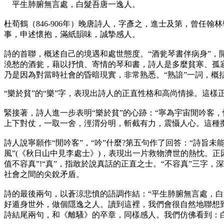
平生肺腑無言處，白髮吾唐一逸人。
杜荀鶴（846-906年）晚唐詩人，字彥之，進士及第，曾
事，申述懷抱，滿紙韻味，誠摯感人。
詩的首聯，概述自己的境遇和處世態度。“酒瓮琴書伴病身”
澆愁的酒瓮，藉以抒憤、寄情的琴和書，詩人是多麼貧寒、孤寂啊
乃是因為對當時社會的昏暗現實，非常熟悉。“熟諳”一詞，概括
“樂於貧”的“樂”字，表現出詩人的正直性格和高尚情操。這樣
緊接著，詩人進一步表明“樂於貧”的心跡：“寧為宇宙閒吟客
上下對仗，一取一舍，涇渭分明，斬截有力，震懾人心。這種
詩人說寧願作“閒吟客”，“吟”什麼?第五句作了回答：“詩旨
風”(《秋日山中見李處士》)，表現出一片救物濟世的熱忱。正
值不容真”!“真”，指敢於說真話的正直之士。“不容真”三
社會之間的尖銳矛盾。
詩的最後兩句，以蒼涼悲憤的語調作結：“平生肺腑無言處，白
好遁身世外，做個隱逸之人。讀到這裡，我們會很自然地聯想到
詩結尾兩句，和《離騷》的卒章，同樣感人。我們仿佛看到：