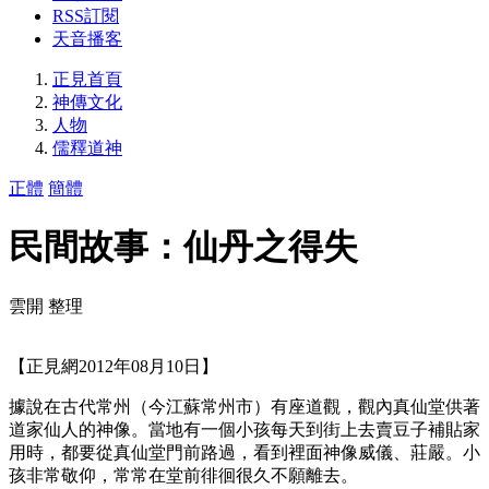
RSS訂閱
天音播客
正見首頁
神傳文化
人物
儒釋道神
正體
簡體
民間故事：仙丹之得失
雲開 整理
【正見網2012年08月10日】
據說在古代常州（今江蘇常州市）有座道觀，觀內真仙堂供著
道家仙人的神像。當地有一個小孩每天到街上去賣豆子補貼家
用時，都要從真仙堂門前路過，看到裡面神像威儀、莊嚴。小
孩非常敬仰，常常在堂前徘徊很久不願離去。