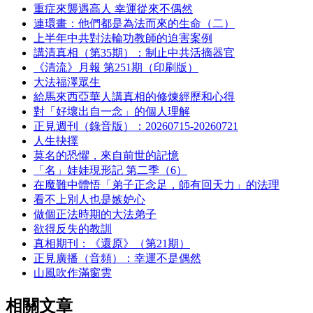
重症來襲遇高人 幸運從來不偶然
連環畫：他們都是為法而來的生命（二）
上半年中共對法輪功教師的迫害案例
講清真相（第35期）：制止中共活摘器官
《清流》月報 第251期（印刷版）
大法福澤眾生
給馬來西亞華人講真相的修煉經歷和心得
對「好壞出自一念」的個人理解
正見週刊（錄音版）：20260715-20260721
人生抉擇
莫名的恐懼，來自前世的記憶
「名」娃娃現形記 第二季（6）
在魔難中體悟「弟子正念足，師有回天力」的法理
看不上別人也是嫉妒心
做個正法時期的大法弟子
欲得反失的教訓
真相期刊：《還原》（第21期）
正見廣播（音頻）：幸運不是偶然
山風吹作滿窗雲
相關文章