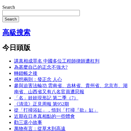
Search
Search
高級搜索
今日頭版
講真相成罪名 中國多位工程師律師遭枉判
為甚麼自己的正念不強大?
轉錯帳之後
感想兩則：發正念 人心
參與迫害法輪功 雲南省、吉林省、貴州省、北京市、湖
南省、山西省又有八名官員遭惡報
「名」娃娃現形記 第二季（7）
《清流》正見周報 第952期
從「打掃浴缸」，悟到「打掃『欲』缸」
近期在日本真相點的一些體會
勸三退小故事
萬物有言：從草木到高遠