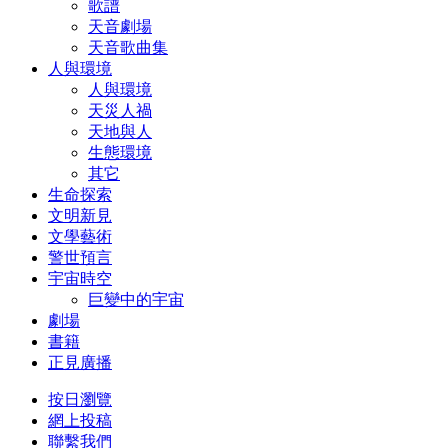
歌譜
天音劇場
天音歌曲集
人與環境
人與環境
天災人禍
天地與人
生態環境
其它
生命探索
文明新見
文學藝術
警世預言
宇宙時空
巨變中的宇宙
劇場
書籍
正見廣播
按日瀏覽
網上投稿
聯繫我們