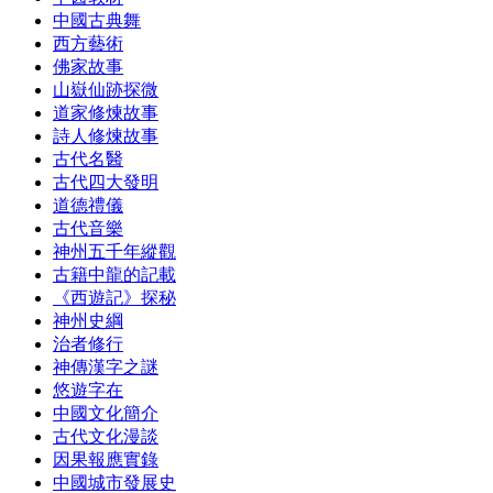
中國古典舞
西方藝術
佛家故事
山嶽仙跡探微
道家修煉故事
詩人修煉故事
古代名醫
古代四大發明
道德禮儀
古代音樂
神州五千年縱觀
古籍中龍的記載
《西遊記》探秘
神州史綱
治者修行
神傳漢字之謎
悠遊字在
中國文化簡介
古代文化漫談
因果報應實錄
中國城市發展史