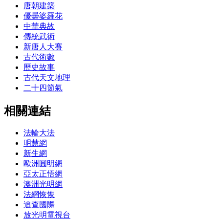
唐朝建築
優曇婆羅花
中華典故
傳統武術
新唐人大賽
古代術數
歷史故事
古代天文地理
二十四節氣
相關連結
法輪大法
明慧網
新生網
歐洲圓明網
亞太正悟網
澳洲光明網
法網恢恢
追查國際
放光明電視台