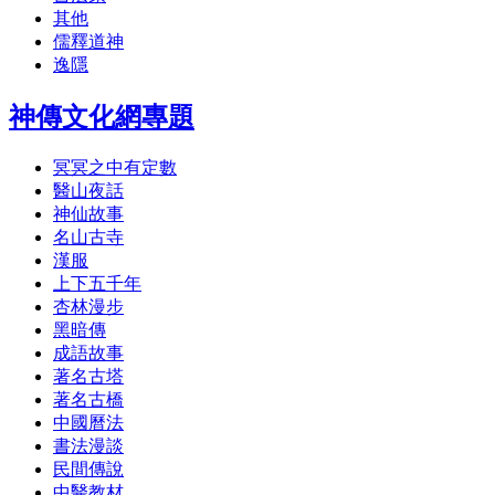
其他
儒釋道神
逸隱
神傳文化網專題
冥冥之中有定數
醫山夜話
神仙故事
名山古寺
漢服
上下五千年
杏林漫步
黑暗傳
成語故事
著名古塔
著名古橋
中國曆法
書法漫談
民間傳說
中醫教材