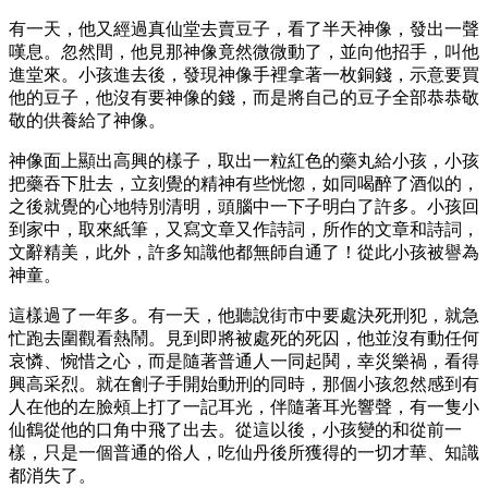
有一天，他又經過真仙堂去賣豆子，看了半天神像，發出一聲
嘆息。忽然間，他見那神像竟然微微動了，並向他招手，叫他
進堂來。小孩進去後，發現神像手裡拿著一枚銅錢，示意要買
他的豆子，他沒有要神像的錢，而是將自己的豆子全部恭恭敬
敬的供養給了神像。
神像面上顯出高興的樣子，取出一粒紅色的藥丸給小孩，小孩
把藥吞下肚去，立刻覺的精神有些恍惚，如同喝醉了酒似的，
之後就覺的心地特別清明，頭腦中一下子明白了許多。小孩回
到家中，取來紙筆，又寫文章又作詩詞，所作的文章和詩詞，
文辭精美，此外，許多知識他都無師自通了！從此小孩被譽為
神童。
這樣過了一年多。有一天，他聽說街市中要處決死刑犯，就急
忙跑去圍觀看熱鬧。見到即將被處死的死囚，他並沒有動任何
哀憐、惋惜之心，而是隨著普通人一同起鬨，幸災樂禍，看得
興高采烈。就在劊子手開始動刑的同時，那個小孩忽然感到有
人在他的左臉頰上打了一記耳光，伴隨著耳光響聲，有一隻小
仙鶴從他的口角中飛了出去。從這以後，小孩變的和從前一
樣，只是一個普通的俗人，吃仙丹後所獲得的一切才華、知識
都消失了。