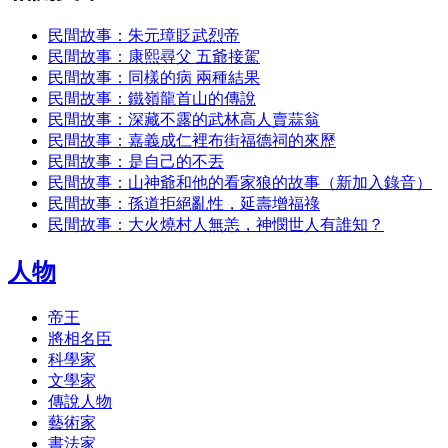
民間故事：朱元璋貶武烈帝
民間故事：康熙尋父 五爺接駕
民間故事：同樣的病 兩種結果
民間故事：鐵嶺龍首山的傳說
民間故事：深藏不露的武林高人賣蒜翁
民間故事：嘉義成仁裡布街福德祠的來歷
民間故事：是自己的不丟
民間故事：山神爺和他的看家狼的故事（新加入錄音）
民間故事：孫道拒絕亂性，延壽增福祿
民間故事：大火燒村人無恙，神憫世人有誰知？
人物
帝王
將相名臣
科學家
文學家
傳說人物
藝術家
書法家