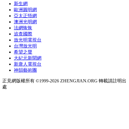
新生網
歐洲圓明網
亞太正悟網
澳洲光明網
法網恢恢
追查國際
放光明電視台
台灣放光明
希望之聲
大紀元新聞網
新唐人電視台
神韻藝術團
正見網版權所有 ©1999-2026 ZHENGJIAN.ORG 轉載請註明出
處