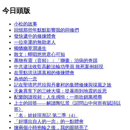
今日頭版
小松的故事
回憶那些年默默影響我的同修們
發快遞中的修煉體會
一位幸運的無助老人
獨憐幽草澗邊生
散文：蟬唱悠悠君心可知
萬物有靈（音頻）：「獅畫」治病的奇蹟
中共違法收監高齡法輪功學員 致死案例頻現
在景點洪法講真相的修煉體會
為他的一念
記在聖塔芭芭拉與丹麥村的集體修煉與採風之旅
天象異常下的三峽大壩：從暴雨到地震的反思
配樂朗讀視頻：人生感悟：一雨吹銷萬裡塵
上士的回答——解讀陶弘景《詔問山中何所有賦詩以
答》
「名」娃娃現形記 第二季（4）
「好壞出自人的一念」的一點體會
煉兩個小時抱輪之後，我的眼睛亮了