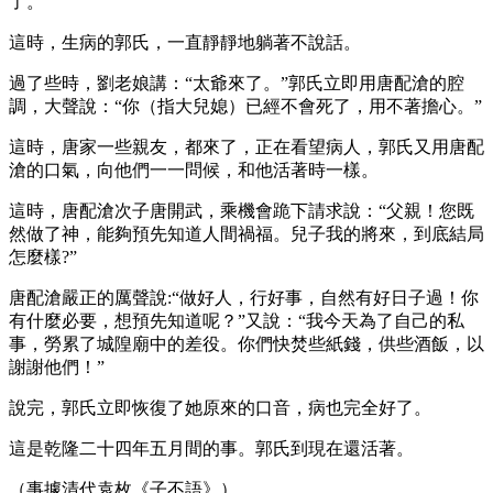
了。”
這時，生病的郭氏，一直靜靜地躺著不說話。
過了些時，劉老娘講：“太爺來了。”郭氏立即用唐配滄的腔
調，大聲說：“你（指大兒媳）已經不會死了，用不著擔心。”
這時，唐家一些親友，都來了，正在看望病人，郭氏又用唐配
滄的口氣，向他們一一問候，和他活著時一樣。
這時，唐配滄次子唐開武，乘機會跪下請求說：“父親！您既
然做了神，能夠預先知道人間禍福。兒子我的將來，到底結局
怎麼樣?”
唐配滄嚴正的厲聲說:“做好人，行好事，自然有好日子過！你
有什麼必要，想預先知道呢？”又說：“我今天為了自己的私
事，勞累了城隍廟中的差役。你們快焚些紙錢，供些酒飯，以
謝謝他們！”
說完，郭氏立即恢復了她原來的口音，病也完全好了。
這是乾隆二十四年五月間的事。郭氏到現在還活著。
（事據清代袁枚《子不語》）