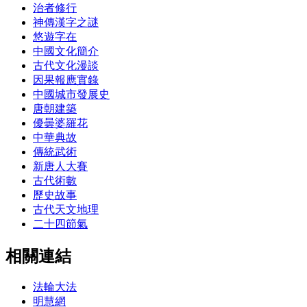
治者修行
神傳漢字之謎
悠遊字在
中國文化簡介
古代文化漫談
因果報應實錄
中國城市發展史
唐朝建築
優曇婆羅花
中華典故
傳統武術
新唐人大賽
古代術數
歷史故事
古代天文地理
二十四節氣
相關連結
法輪大法
明慧網