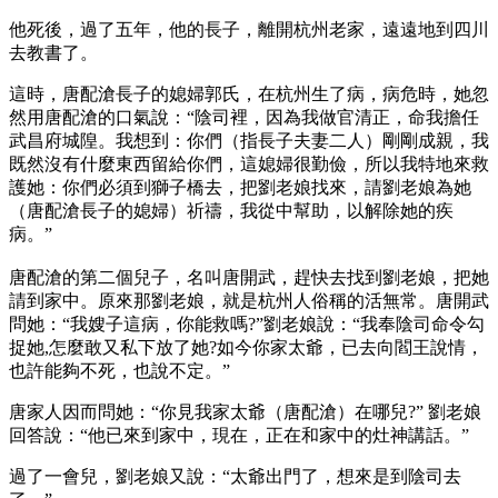
他死後，過了五年，他的長子，離開杭州老家，遠遠地到四川
去教書了。
這時，唐配滄長子的媳婦郭氏，在杭州生了病，病危時，她忽
然用唐配滄的口氣說：“陰司裡，因為我做官清正，命我擔任
武昌府城隍。我想到：你們（指長子夫妻二人）剛剛成親，我
既然沒有什麼東西留給你們，這媳婦很勤儉，所以我特地來救
護她：你們必須到獅子橋去，把劉老娘找來，請劉老娘為她
（唐配滄長子的媳婦）祈禱，我從中幫助，以解除她的疾
病。”
唐配滄的第二個兒子，名叫唐開武，趕快去找到劉老娘，把她
請到家中。原來那劉老娘，就是杭州人俗稱的活無常。唐開武
問她：“我嫂子這病，你能救嗎?”劉老娘說：“我奉陰司命令勾
捉她,怎麼敢又私下放了她?如今你家太爺，已去向閻王說情，
也許能夠不死，也說不定。”
唐家人因而問她：“你見我家太爺（唐配滄）在哪兒?” 劉老娘
回答說：“他已來到家中，現在，正在和家中的灶神講話。”
過了一會兒，劉老娘又說：“太爺出門了，想來是到陰司去