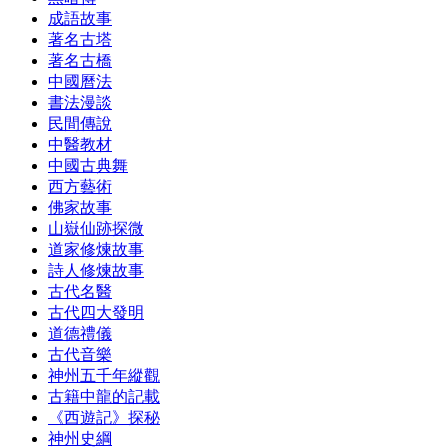
成語故事
著名古塔
著名古橋
中國曆法
書法漫談
民間傳說
中醫教材
中國古典舞
西方藝術
佛家故事
山嶽仙跡探微
道家修煉故事
詩人修煉故事
古代名醫
古代四大發明
道德禮儀
古代音樂
神州五千年縱觀
古籍中龍的記載
《西遊記》探秘
神州史綱