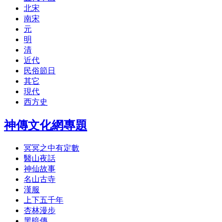
北宋
南宋
元
明
清
近代
民俗節日
其它
現代
西方史
神傳文化網專題
冥冥之中有定數
醫山夜話
神仙故事
名山古寺
漢服
上下五千年
杏林漫步
黑暗傳