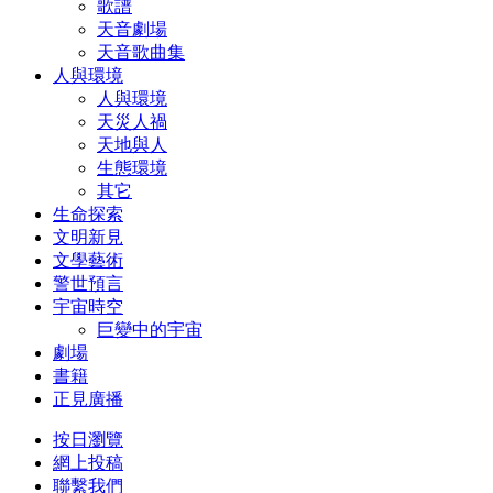
歌譜
天音劇場
天音歌曲集
人與環境
人與環境
天災人禍
天地與人
生態環境
其它
生命探索
文明新見
文學藝術
警世預言
宇宙時空
巨變中的宇宙
劇場
書籍
正見廣播
按日瀏覽
網上投稿
聯繫我們