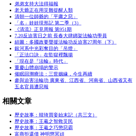
弟弟支持大法得福報
老天爺正在用災難提醒人類
清朝一位師爺的「平庸之惡」
「名」娃娃現形記 第二季（3）
《清流》正見周報 第951期
7.20反迫害日之前 長春大肆綁架法輪功學員
組圖：多國政要聲援法輪功反迫害27周年（下）
銀河系中光彩奪目的「吊燈」
「正法口訣」在監獄裡飄揚
「現在是『法輪』時代」
重慶山體崩塌的警示
催眠回溯療法：三世姻緣，今生再續
參與迫害法輪功 廣東省、江西省、河南省、山西省又有
五名官員遭惡報
相關文章
歷史故事：韓琦買妾始末記（共三文）
歷史故事：王羲之智救災民
歷史故事：王羲之巧懲惡霸
富商拒還債 神明懲冥頑