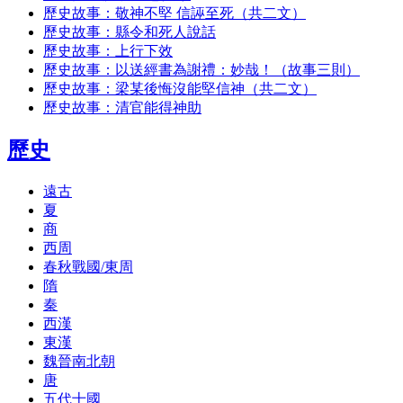
歷史故事：敬神不堅 信誣至死（共二文）
歷史故事：縣令和死人說話
歷史故事：上行下效
歷史故事：以送經書為謝禮：妙哉！（故事三則）
歷史故事：梁某後悔沒能堅信神（共二文）
歷史故事：清官能得神助
歷史
遠古
夏
商
西周
春秋戰國/東周
隋
秦
西漢
東漢
魏晉南北朝
唐
五代十國