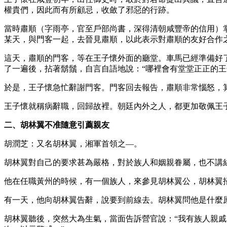
權貴們，因此而有所顧忌，收斂了邪惡的行跡。
當時肅順（字雨亭，官至戶部尚書，深得清朝咸豐帝的信用）
某天，與門客一起，去晉見肅順，以此表示對肅順的友好合作
這天，肅順的門客，等在王子懷外面的廳堂。車馬已經準備好
了一遍後，拈著鬍鬚，自言自語地說：“哪裡會有堂堂正正的王子
於是，王子懷急忙辭謝門客。門客回去報告，肅順非常惱怒，
王子懷就稱病辭職，回歸故裡。朝廷內外之人，都更加敬佩王
二、胡林翼不准隨意引薦親友
胡潤芝：又名胡林翼，湘軍首領之—。
胡林翼對自己的要求甚為嚴格，對於族人和姻親眷屬，也不講
他在任職黃州的時候，有一個族人，來參見胡林翼公，胡林翼
有一天，他向胡林翼告辭，說要到前線去。胡林翼問他是什麼原
胡林翼聽後，突然大為生氣，當面告訴營官說：“我有族人親