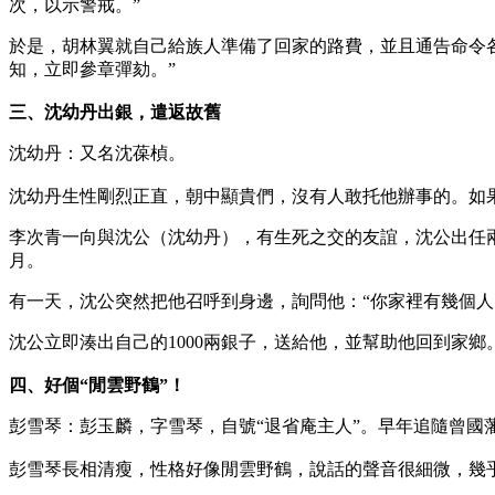
次，以示警戒。”
於是，胡林翼就自己給族人準備了回家的路費，並且通告命令
知，立即參章彈劾。”
三、沈幼丹出銀，遣返故舊
沈幼丹：又名沈葆楨。
沈幼丹生性剛烈正直，朝中顯貴們，沒有人敢托他辦事的。如
李次青一向與沈公（沈幼丹），有生死之交的友誼，沈公出任
月。
有一天，沈公突然把他召呼到身邊，詢問他：“你家裡有幾個人，
沈公立即湊出自己的1000兩銀子，送給他，並幫助他回到家
四、好個“閒雲野鶴”！
彭雪琴：彭玉麟，字雪琴，自號“退省庵主人”。早年追隨曾
彭雪琴長相清瘦，性格好像閒雲野鶴，說話的聲音很細微，幾