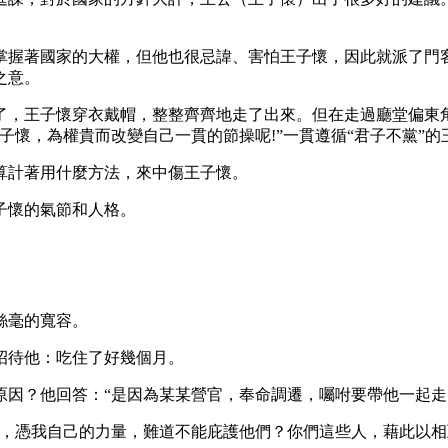
掌握著國家的大權，但他也很忌諱、害怕王子懷，因此就派了門
之意。
了，王子懷穿衣戴帽，整整齊齊地走了出來。但在走過廳堂偏東
懷，為權貴而改變自己一貫的節操呢!”一貫遵循“君子不黨”的王
算計著用什麼方法，來中傷王子懷。
子懷的氣節和人格。
絲毫的寬容。
招待他：吃住了好幾個月。
因？他回答：“是因為某某營官，奉命調遷，囑咐要帶他一起走
戚，憑我自己的力量，難道不能庇護他們？你們這些人，藉此以相