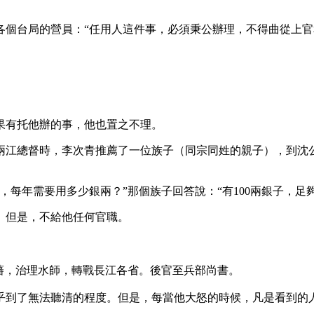
各個台局的營員：“任用人這件事，必須秉公辦理，不得曲從上
果有托他辦的事，他也置之不理。
兩江總督時，李次青推薦了一位族子（同宗同姓的親子），到沈
每年需要用多少銀兩？”那個族子回答說：“有100兩銀子，足夠
鄉。但是，不給他任何官職。
國藩，治理水師，轉戰長江各省。後官至兵部尚書。
乎到了無法聽清的程度。但是，每當他大怒的時候，凡是看到的