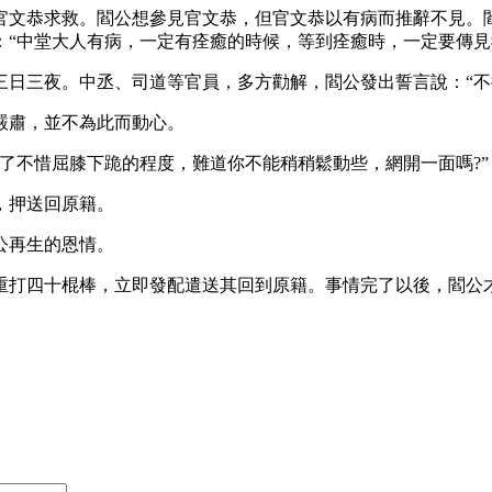
官文恭求救。閻公想參見官文恭，但官文恭以有病而推辭不見。
：“中堂大人有病，一定有痊癒的時候，等到痊癒時，一定要傳見
三日三夜。中丞、司道等官員，多方勸解，閻公發出誓言說：“不
嚴肅，並不為此而動心。
了不惜屈膝下跪的程度，難道你不能稍稍鬆動些，網開一面嗎?”
，押送回原籍。
公再生的恩情。
重打四十棍棒，立即發配遣送其回到原籍。事情完了以後，閻公