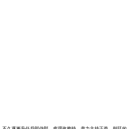
義。
。不久逐漸升任戶部侍郎，處理政務時，盡力主持正義，朝廷的