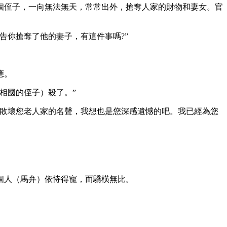
個侄子，一向無法無天，常常出外，搶奪人家的財物和妻女。官
告你搶奪了他的妻子，有這件事嗎?”
應。
相國的侄子）殺了。”
，敗壞您老人家的名聲，我想也是您深感遺憾的吧。我已經為您
個人（馬弁）依恃得寵，而驕橫無比。