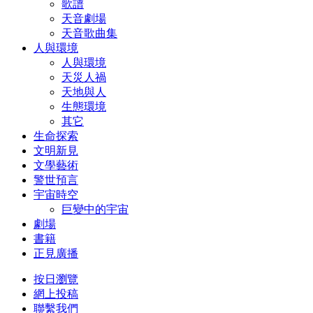
歌譜
天音劇場
天音歌曲集
人與環境
人與環境
天災人禍
天地與人
生態環境
其它
生命探索
文明新見
文學藝術
警世預言
宇宙時空
巨變中的宇宙
劇場
書籍
正見廣播
按日瀏覽
網上投稿
聯繫我們