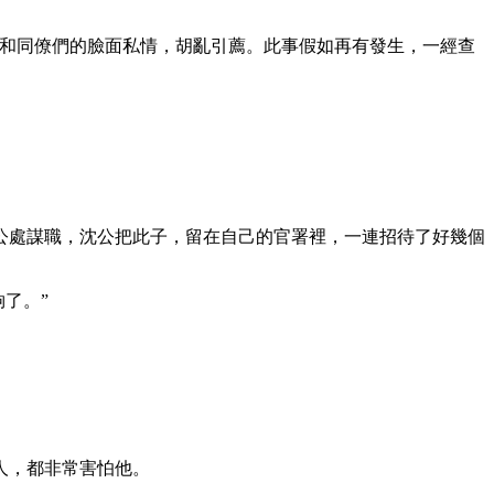
官和同僚們的臉面私情，胡亂引薦。此事假如再有發生，一經查
公處謀職，沈公把此子，留在自己的官署裡，一連招待了好幾個
了。”
人，都非常害怕他。