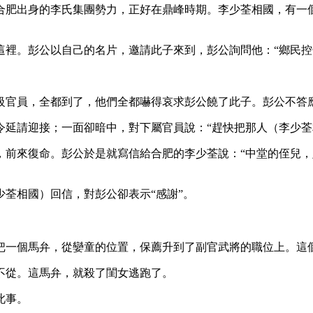
合肥出身的李氏集團勢力，正好在鼎峰時期。李少荃相國，有一
裡。彭公以自己的名片，邀請此子來到，彭公詢問他：“鄉民控
級官員，全都到了，他們全都嚇得哀求彭公饒了此子。彭公不答
令延請迎接；一面卻暗中，對下屬官員說：“趕快把那人（李少荃
，前來復命。彭公於是就寫信給合肥的李少荃說：“中堂的侄兒
荃相國）回信，對彭公卻表示“感謝”。
把一個馬弁，從孌童的位置，保薦升到了副官武將的職位上。這
不從。這馬弁，就殺了閨女逃跑了。
此事。