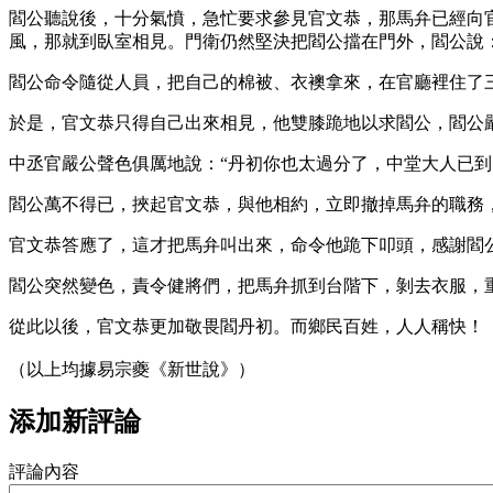
閻公聽說後，十分氣憤，急忙要求參見官文恭，那馬弁已經向
風，那就到臥室相見。門衛仍然堅決把閻公擋在門外，閻公說
閻公命令隨從人員，把自己的棉被、衣襖拿來，在官廳裡住了
於是，官文恭只得自己出來相見，他雙膝跪地以求閻公，閻公
中丞官嚴公聲色俱厲地說：“丹初你也太過分了，中堂大人已到
閻公萬不得已，挾起官文恭，與他相約，立即撤掉馬弁的職務
官文恭答應了，這才把馬弁叫出來，命令他跪下叩頭，感謝閻
閻公突然變色，責令健將們，把馬弁抓到台階下，剝去衣服，
從此以後，官文恭更加敬畏閻丹初。而鄉民百姓，人人稱快！
（以上均據易宗夔《新世說》）
添加新評論
評論內容