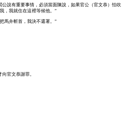
閻公說有重要事情，必須當面陳說，如果官公（官文恭）怕吹
我，我就住在這裡等候他。”
把馬弁斬首，我決不還署。”
才向官文恭謝罪。