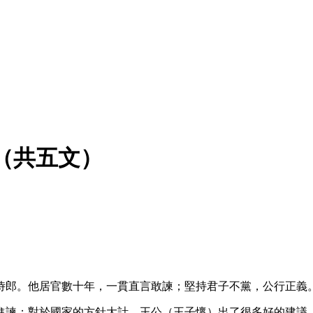
（共五文）
侍郎。他居官數十年，一貫直言敢諫；堅持君子不黨，公行正
進諫；對於國家的方針大計，王公（王子懷）出了很多好的建議