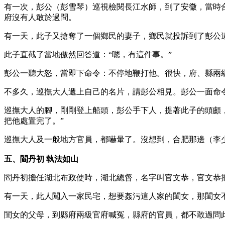
有一次，彭公（彭雪琴）巡視檢閱長江水師，到了安徽，當時
府沒有人敢於過問。
有一天，此子又搶奪了一個鄉民的妻子，鄉民就投訴到了彭公這
此子直截了當地傲然回答道：“嗯，有這件事。”
彭公一聽大怒，當即下命令：不停地鞭打他。很快，府、縣兩
不多久，巡撫大人遞上自己的名片，請彭公相見。彭公一面命
巡撫大人的腳，剛剛登上船頭，彭公手下人，提著此子的頭顱
把他處置完了。”
巡撫大人及一般地方官員，都嚇暈了。沒想到，合肥那邊（李少
五、閻丹初 執法如山
閻丹初擔任湖北布政使時，湖北總督，名字叫官文恭，官文恭
有一天，此人闖入一家民宅，想要姦污這人家的閨女，那閨女
閨女的父母，到縣府兩級官府喊冤，縣府的官員，都不敢過問