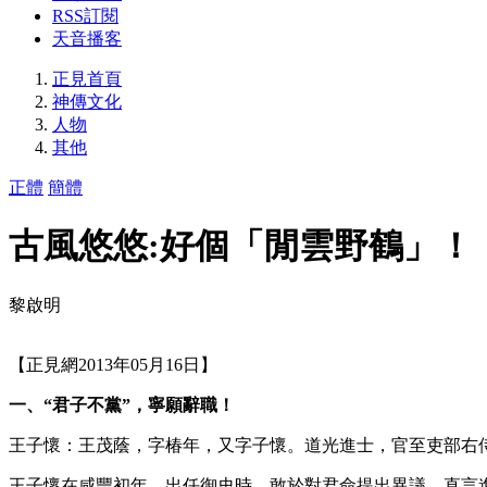
RSS訂閱
天音播客
正見首頁
神傳文化
人物
其他
正體
簡體
古風悠悠:好個「閒雲野鶴」！
黎啟明
【正見網2013年05月16日】
一、“君子不黨”，寧願辭職！
王子懷：王茂蔭，字椿年，又字子懷。道光進士，官至吏部右
王子懷在咸豐初年，出任御史時，敢於對君命提出異議，直言