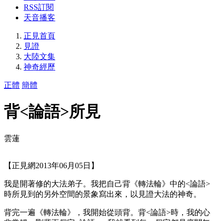
RSS訂閱
天音播客
正見首頁
見證
大陸文集
神奇經歷
正體
簡體
背<論語>所見
雲蓮
【正見網2013年06月05日】
我是開著修的大法弟子。我把自己背《轉法輪》中的<論語>
時所見到的另外空間的景象寫出來，以見證大法的神奇。
背完一遍《轉法輪》，我開始從頭背。背<論語>時，我的心