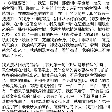
（《精進要旨》）。我這一悟到，那個“別”字也是一層又一層
的空間打開。那個“口”的空間非常大；進到“力”的空間時，就
感到身上在增加著無窮的力量；在“刂”的空間裡，真的就有一
把把刀，在我身上到處都是，剔除著不好的物質。我感到全身
舒泰。在“別”這個空間中，我又看到“情” 在這個空間中顯現出
來的是一棵根很深的大樹，我用力地把情這棵樹拔起。樹根拔
起後，又出現了一個大肚的瓶子，裡面裝著黃色的液體，從頭
頂向我身上澆灌下來，充滿我的全身。我心中非常明白，這是
慈悲的水，我的慈悲不夠，師父在給我增加慈悲。瞬間，我的
慈悲心出來了，就感到眾生都苦，看誰都苦，我的眼淚止不住
的流了下來。
我又接著回頭背“論語”，背到第一句“‘佛法’是最精深的”時，
意念就停在“佛法”兩個字上。另外空間的美妙更神奇了，許許
多多的佛都顯現出來。樹葉是綠色的，不是我們這空間的顏
色，非常的細膩，還都是透明的，全身清爽無比。橘黃色的果
子鮮亮鮮亮的，都跑到我身體中來，一百、二百、三百，總共
有一千個果子進到我身體裡面來了。我留意看了一下“論語”這
篇經文中出現的 “佛法”，共有九個，心中一下子就明白了為
甚麼是九個了，具體為甚麼我又說不清，就知道師尊給予弟子
的是宇宙中最最珍貴的東西。這樣靜心背下去，我真正體悟到