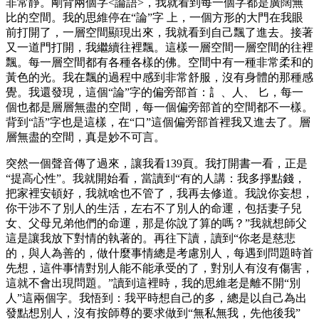
非常靜。剛背兩個字<論語>，我就看到每一個字都是廣闊無
比的空間。我的思維停在“論”字 上，一個方形的大門在我眼
前打開了，一層空間顯現出來，我就看到自己飄了進去。接著
又一道門打開，我繼續往裡飄。這樣一層空間一層空間的往裡
飄。每一層空間都有各種各樣的佛。空間中有一種非常柔和的
黃色的光。我在飄的過程中感到非常舒服，沒有身體的那種感
覺。我還發現，這個“論”字的偏旁部首：訁、人、 匕，每一
個也都是層層無盡的空間，每一個偏旁部首的空間都不一樣。
背到“語”字也是這樣，在“口”這個偏旁部首裡我又進去了。層
層無盡的空間，真是妙不可言。
突然一個聲音傳了過來，讓我看139頁。我打開書一看，正是
“提高心性”。我就開始看，當讀到“有的人講：我多掙點錢，
把家裡安頓好，我就啥也不管了，我再去修道。我說你妄想，
你干涉不了別人的生活，左右不了別人的命運，包括妻子兒
女、父母兄弟他們的命運，那是你說了算的嗎？”我就想師父
這是讓我放下對情的執著的。再往下讀，讀到“你老是慈悲
的，與人為善的，做什麼事情總是考慮別人，每遇到問題時首
先想，這件事情對別人能不能承受的了，對別人有沒有傷害，
這就不會出現問題。”讀到這裡時，我的思維老是離不開“別
人”這兩個字。我悟到：我平時想自己的多，總是以自己為出
發點想別人，沒有按師尊的要求做到“無私無我，先他後我”