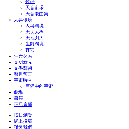
歌譜
天音劇場
天音歌曲集
人與環境
人與環境
天災人禍
天地與人
生態環境
其它
生命探索
文明新見
文學藝術
警世預言
宇宙時空
巨變中的宇宙
劇場
書籍
正見廣播
按日瀏覽
網上投稿
聯繫我們