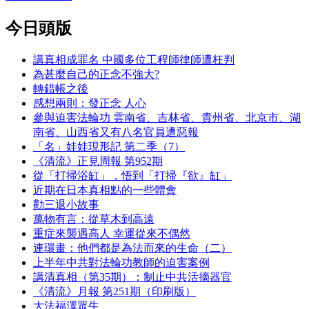
今日頭版
講真相成罪名 中國多位工程師律師遭枉判
為甚麼自己的正念不強大?
轉錯帳之後
感想兩則：發正念 人心
參與迫害法輪功 雲南省、吉林省、貴州省、北京市、湖
南省、山西省又有八名官員遭惡報
「名」娃娃現形記 第二季（7）
《清流》正見周報 第952期
從「打掃浴缸」，悟到「打掃『欲』缸」
近期在日本真相點的一些體會
勸三退小故事
萬物有言：從草木到高遠
重症來襲遇高人 幸運從來不偶然
連環畫：他們都是為法而來的生命（二）
上半年中共對法輪功教師的迫害案例
講清真相（第35期）：制止中共活摘器官
《清流》月報 第251期（印刷版）
大法福澤眾生