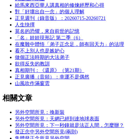
給馬來西亞華人講真相的修煉經歷和心得
對「好壞出自一念」的個人理解
正見週刊（錄音版）：20260715-20260721
人生抉擇
莫名的恐懼，來自前世的記憶
「名」娃娃現形記 第二季（6）
在魔難中體悟「弟子正念足，師有回天力」的法理
看不上別人也是嫉妒心
做個正法時期的大法弟子
欲得反失的教訓
真相期刊：《還原》（第21期）
正見廣播（音頻）：幸運不是偶然
山風吹作滿窗雲
相關文章
另外空間所見：換新裝
另外空間所見：天網已經到達地球表面
另外空間所見：下一秒鐘就是法正人間，怎麼辦？
發正念中另外空間所見(兩則)
集體發正念所見另外空間