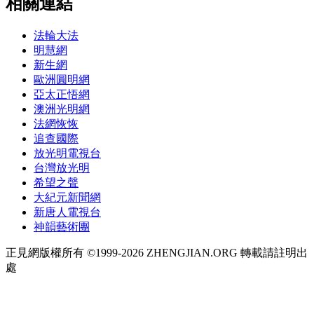
相關連結
法輪大法
明慧網
新生網
歐洲圓明網
亞太正悟網
澳洲光明網
法網恢恢
追查國際
放光明電視台
台灣放光明
希望之聲
大紀元新聞網
新唐人電視台
神韻藝術團
正見網版權所有 ©1999-2026 ZHENGJIAN.ORG 轉載請註明出
處