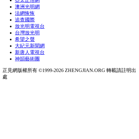
亞太正悟網
澳洲光明網
法網恢恢
追查國際
放光明電視台
台灣放光明
希望之聲
大紀元新聞網
新唐人電視台
神韻藝術團
正見網版權所有 ©1999-2026 ZHENGJIAN.ORG 轉載請註明出
處