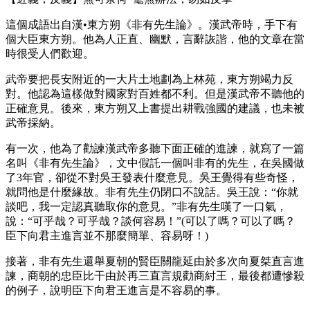
這個成語出自漢•東方朔《非有先生論》。漢武帝時，手下有
個大臣東方朔。他為人正直、幽默，言辭詼諧，他的文章在當
時很受人們歡迎。
武帝要把長安附近的一大片土地劃為上林苑，東方朔竭力反
對。他認為這樣做對國家對百姓都不利。但是漢武帝不聽他的
正確意見。後來，東方朔又上書提出耕戰強國的建議，也未被
武帝採納。
有一次，他為了勸諫漢武帝多聽下面正確的進諫，就寫了一篇
名叫《非有先生論》，文中假託一個叫非有的先生，在吳國做
了3年官，卻從不對吳王發表什麼意見。吳王覺得有些奇怪，
就問他是什麼緣故。非有先生仍閉口不說話。吳王說：“你就
談吧，我一定認真聽取你的意見。”非有先生嘆了一口氣，
說：“可乎哉？可乎哉？談何容易！”(可以了嗎？可以了嗎？
臣下向君主進言並不那麼簡單、容易呀！)
接著，非有先生還舉夏朝的賢臣關龍延由於多次向夏桀直言進
諫，商朝的忠臣比干由於再三直言規勸商紂王，最後都遭慘殺
的例子，說明臣下向君王進言是不容易的事。