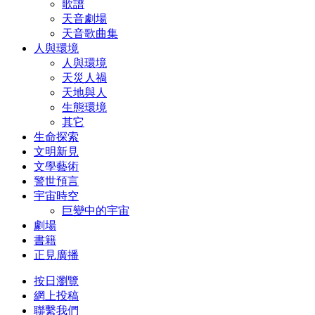
歌譜
天音劇場
天音歌曲集
人與環境
人與環境
天災人禍
天地與人
生態環境
其它
生命探索
文明新見
文學藝術
警世預言
宇宙時空
巨變中的宇宙
劇場
書籍
正見廣播
按日瀏覽
網上投稿
聯繫我們