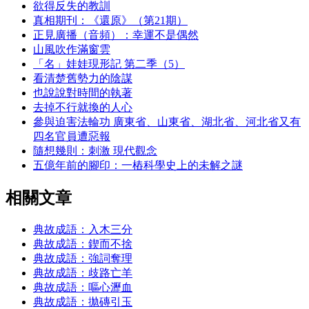
欲得反失的教訓
真相期刊：《還原》（第21期）
正見廣播（音頻）：幸運不是偶然
山風吹作滿窗雲
「名」娃娃現形記 第二季（5）
看清楚舊勢力的陰謀
也說說對時間的執著
去掉不行就換的人心
參與迫害法輪功 廣東省、山東省、湖北省、河北省又有
四名官員遭惡報
隨想幾則：刺激 現代觀念
五億年前的腳印：一樁科學史上的未解之謎
相關文章
典故成語：入木三分
典故成語：鍥而不捨
典故成語：強詞奪理
典故成語：歧路亡羊
典故成語：嘔心瀝血
典故成語：拋磚引玉