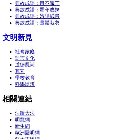
典故成語：目不識丁
典故成語：墨守成規
典故成語：洛陽紙貴
典故成語：量體裁衣
文明新見
社會家庭
語言文化
道德風尚
其它
學校教育
科學思辨
相關連結
法輪大法
明慧網
新生網
歐洲圓明網