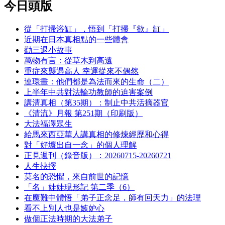
今日頭版
從「打掃浴缸」，悟到「打掃『欲』缸」
近期在日本真相點的一些體會
勸三退小故事
萬物有言：從草木到高遠
重症來襲遇高人 幸運從來不偶然
連環畫：他們都是為法而來的生命（二）
上半年中共對法輪功教師的迫害案例
講清真相（第35期）：制止中共活摘器官
《清流》月報 第251期（印刷版）
大法福澤眾生
給馬來西亞華人講真相的修煉經歷和心得
對「好壞出自一念」的個人理解
正見週刊（錄音版）：20260715-20260721
人生抉擇
莫名的恐懼，來自前世的記憶
「名」娃娃現形記 第二季（6）
在魔難中體悟「弟子正念足，師有回天力」的法理
看不上別人也是嫉妒心
做個正法時期的大法弟子