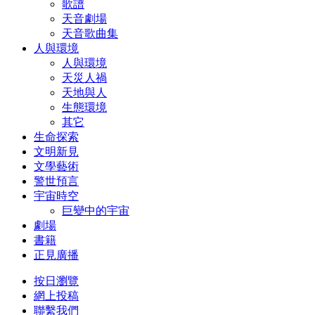
歌譜
天音劇場
天音歌曲集
人與環境
人與環境
天災人禍
天地與人
生態環境
其它
生命探索
文明新見
文學藝術
警世預言
宇宙時空
巨變中的宇宙
劇場
書籍
正見廣播
按日瀏覽
網上投稿
聯繫我們