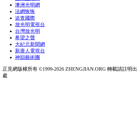
澳洲光明網
法網恢恢
追查國際
放光明電視台
台灣放光明
希望之聲
大紀元新聞網
新唐人電視台
神韻藝術團
正見網版權所有 ©1999-2026 ZHENGJIAN.ORG 轉載請註明出
處