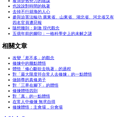
看清楚舊勢力的陰謀
也說說對時間的執著
去掉不行就換的人心
參與迫害法輪功 廣東省、山東省、湖北省、河北省又有
四名官員遭惡報
隨想幾則：刺激 現代觀念
五億年前的腳印：一樁科學史上的未解之謎
相關文章
改變「差不多」的觀念
修煉中的幾點體悟
體悟「修心斷欲去執著」的過程
對「最大限度符合常人去修煉」的一點體悟
做師尊的真修弟子
對「三界在腳下」的體悟
修煉體悟四則
對「真」的一點體悟
在常人中修煉 無求自得
修煉體悟：主會場，分會場