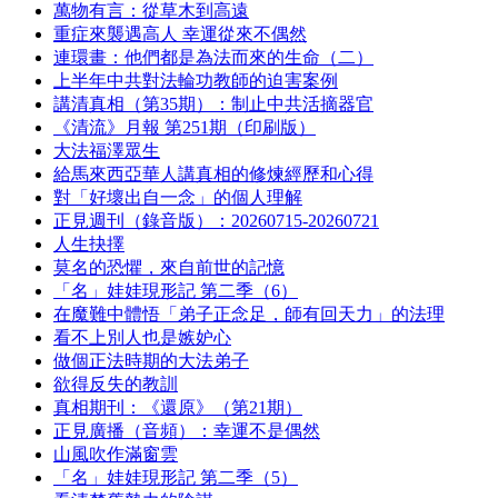
萬物有言：從草木到高遠
重症來襲遇高人 幸運從來不偶然
連環畫：他們都是為法而來的生命（二）
上半年中共對法輪功教師的迫害案例
講清真相（第35期）：制止中共活摘器官
《清流》月報 第251期（印刷版）
大法福澤眾生
給馬來西亞華人講真相的修煉經歷和心得
對「好壞出自一念」的個人理解
正見週刊（錄音版）：20260715-20260721
人生抉擇
莫名的恐懼，來自前世的記憶
「名」娃娃現形記 第二季（6）
在魔難中體悟「弟子正念足，師有回天力」的法理
看不上別人也是嫉妒心
做個正法時期的大法弟子
欲得反失的教訓
真相期刊：《還原》（第21期）
正見廣播（音頻）：幸運不是偶然
山風吹作滿窗雲
「名」娃娃現形記 第二季（5）