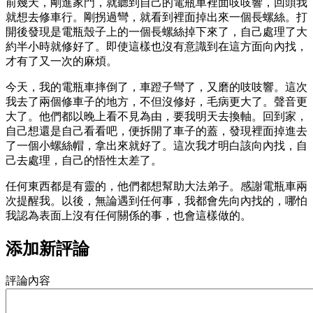
前幾天，剛進家門，就聽到自己的電瓶車裡面吱吱響，回頭我
就想去修車行。剛拐過彎，就看到裡面掉出來一個長螺絲。打
開後發現是電瓶殼子上的一個長螺絲掉下來了，自己處理了大
約半小時就修好了。即使這樣也沒有意識到在這方面向內找，
才有了又一次的麻煩。
今天，我的電瓶車摔倒了，車蹬子彎了，又磨的吱吱響。這次
我去了兩個修車子的地方，不但沒修好，毛病更大了。聲音更
大了。他們都以晚上看不見為由，要我明天去換軸。回到家，
自己想還是自己看看吧，便拆開了車子的蓋，發現裡面掉進去
了一個小螺絲帽，拿出來就好了。這次我才明白該向內找，自
己去處理，自己的悟性太差了。
任何東西都是有靈的，他們都想幫助大法弟子。感謝電瓶車兩
次提醒我。以後，無論遇到任何事，我都會先向內找的，哪怕
我認為表面上沒有任何關係的事，也會這樣做的。
添加新評論
評論內容