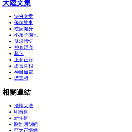
大陸文集
法會文章
修煉故事
祛病健身
小弟子園地
修煉體悟
神奇經歷
其它
正念正行
迫害真相
神目如電
講真相
相關連結
法輪大法
明慧網
新生網
歐洲圓明網
亞太正悟網