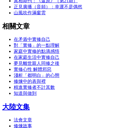
真相期刊：《還原》（第21期）
正見廣播（音頻）：幸運不是偶然
山風吹作滿窗雲
相關文章
在矛盾中實修自己
對「實修」的一點理解
家庭中實修的點滴感悟
在家庭生活中實修自己
夢見離世親人同修之後
實修心性 解體邪惡
淺析「都明白」的心態
修煉中的表與裡
精進實修者不計其數
知道與做到
大陸文集
法會文章
修煉故事