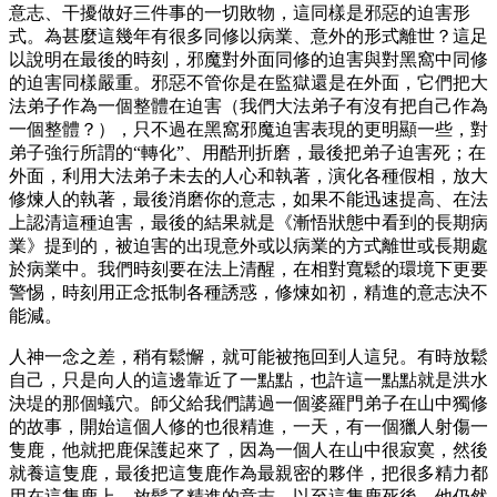
意志、干擾做好三件事的一切敗物，這同樣是邪惡的迫害形
式。為甚麼這幾年有很多同修以病業、意外的形式離世？這足
以說明在最後的時刻，邪魔對外面同修的迫害與對黑窩中同修
的迫害同樣嚴重。邪惡不管你是在監獄還是在外面，它們把大
法弟子作為一個整體在迫害（我們大法弟子有沒有把自己作為
一個整體？），只不過在黑窩邪魔迫害表現的更明顯一些，對
弟子強行所謂的“轉化”、用酷刑折磨，最後把弟子迫害死；在
外面，利用大法弟子未去的人心和執著，演化各種假相，放大
修煉人的執著，最後消磨你的意志，如果不能迅速提高、在法
上認清這種迫害，最後的結果就是《漸悟狀態中看到的長期病
業》提到的，被迫害的出現意外或以病業的方式離世或長期處
於病業中。我們時刻要在法上清醒，在相對寬鬆的環境下更要
警惕，時刻用正念抵制各種誘惑，修煉如初，精進的意志決不
能減。
人神一念之差，稍有鬆懈，就可能被拖回到人這兒。有時放鬆
自己，只是向人的這邊靠近了一點點，也許這一點點就是洪水
決堤的那個蟻穴。師父給我們講過一個婆羅門弟子在山中獨修
的故事，開始這個人修的也很精進，一天，有一個獵人射傷一
隻鹿，他就把鹿保護起來了，因為一個人在山中很寂寞，然後
就養這隻鹿，最後把這隻鹿作為最親密的夥伴，把很多精力都
用在這隻鹿上，放鬆了精進的意志，以至這隻鹿死後，他仍然