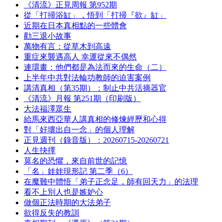
《清流》正見周報 第952期
從「打掃浴缸」，悟到「打掃『欲』缸」
近期在日本真相點的一些體會
勸三退小故事
萬物有言：從草木到高遠
重症來襲遇高人 幸運從來不偶然
連環畫：他們都是為法而來的生命（二）
上半年中共對法輪功教師的迫害案例
講清真相（第35期）：制止中共活摘器官
《清流》月報 第251期（印刷版）
大法福澤眾生
給馬來西亞華人講真相的修煉經歷和心得
對「好壞出自一念」的個人理解
正見週刊（錄音版）：20260715-20260721
人生抉擇
莫名的恐懼，來自前世的記憶
「名」娃娃現形記 第二季（6）
在魔難中體悟「弟子正念足，師有回天力」的法理
看不上別人也是嫉妒心
做個正法時期的大法弟子
欲得反失的教訓