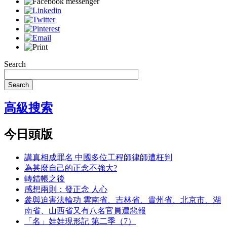
Search
Search
高級搜索
今日頭版
講真相成罪名 中國多位工程師律師遭枉判
為甚麼自己的正念不強大?
轉錯帳之後
感想兩則：發正念 人心
參與迫害法輪功 雲南省、吉林省、貴州省、北京市、湖
南省、山西省又有八名官員遭惡報
「名」娃娃現形記 第二季（7）