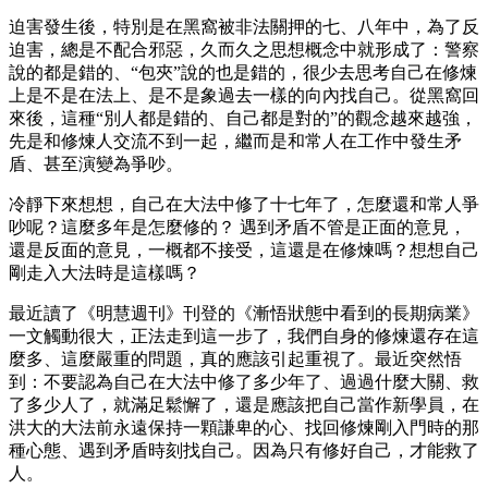
迫害發生後，特別是在黑窩被非法關押的七、八年中，為了反
迫害，總是不配合邪惡，久而久之思想概念中就形成了：警察
說的都是錯的、“包夾”說的也是錯的，很少去思考自己在修煉
上是不是在法上、是不是象過去一樣的向內找自己。從黑窩回
來後，這種“別人都是錯的、自己都是對的”的觀念越來越強，
先是和修煉人交流不到一起，繼而是和常人在工作中發生矛
盾、甚至演變為爭吵。
冷靜下來想想，自己在大法中修了十七年了，怎麼還和常人爭
吵呢？這麼多年是怎麼修的？ 遇到矛盾不管是正面的意見，
還是反面的意見，一概都不接受，這還是在修煉嗎？想想自己
剛走入大法時是這樣嗎？
最近讀了《明慧週刊》刊登的《漸悟狀態中看到的長期病業》
一文觸動很大，正法走到這一步了，我們自身的修煉還存在這
麼多、這麼嚴重的問題，真的應該引起重視了。最近突然悟
到：不要認為自己在大法中修了多少年了、過過什麼大關、救
了多少人了，就滿足鬆懈了，還是應該把自己當作新學員，在
洪大的大法前永遠保持一顆謙卑的心、找回修煉剛入門時的那
種心態、遇到矛盾時刻找自己。因為只有修好自己，才能救了
人。