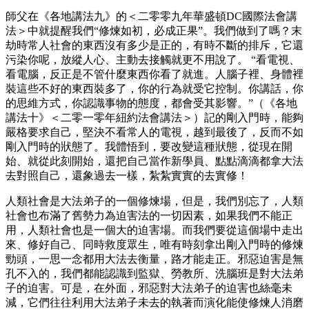
師父在《各地講法九》的＜二零零九年華盛頓DC國際法會講
法＞中就提醒我們“修煉如初，必成正果”。我們做到了嗎？末
劫時常人社會的東西沒有多少是正的，有時不斷的排斥，它還
污染你呢，放縱人心、主動去接觸就更不用說了。 “看電視、
看電腦，反正是不管什麼東西你看了就進。人腦子裡、身體裡
裝這些不好的東西裝多了，你的行為就受它控制。你講話，你
的思維方式，你認識事物的態度，都會受其影響。”（《各地
講法十》＜二零一零年紐約法會講法＞）記的剛入門時，能夠
嚴格要求自己，堅決不看常人的電視，越到最後了，反而不如
剛入門時的狀態了。我體悟到，要改變這種狀態，從現在開
始、就從此刻開始，還把自己當作新學員、點點滴滴都拿大法
去對照自己，還象過去一樣，紮紮實實的去實修！
人類社會是大法弟子的一個修煉場，但是，我們別忘了，人類
社會也布滿了舊勢力為迫害法的一切因素，如果我們不能正
用，人類社會也是一個大的迫害場。而我們要從這個場中走出
來、修好自己、同時救度眾生，唯有時刻拿出剛入門時的修煉
勁頭，一思一念都用大法去衡量，路才能走正。邪惡迫害是無
孔不入的，我們都能認識到監獄、勞教所、洗腦班是對大法弟
子的迫害。可是，在外面，邪惡對大法弟子的迫害也絲毫未
減，它們往往利用大法弟子未去的執著而演化能使修煉人消磨