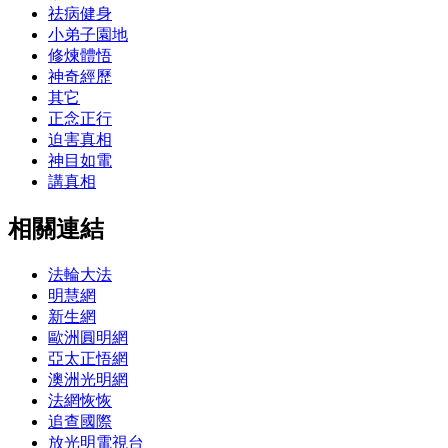
祛病健身
小弟子園地
修煉體悟
神奇經歷
其它
正念正行
迫害真相
神目如電
講真相
相關連結
法輪大法
明慧網
新生網
歐洲圓明網
亞太正悟網
澳洲光明網
法網恢恢
追查國際
放光明電視台