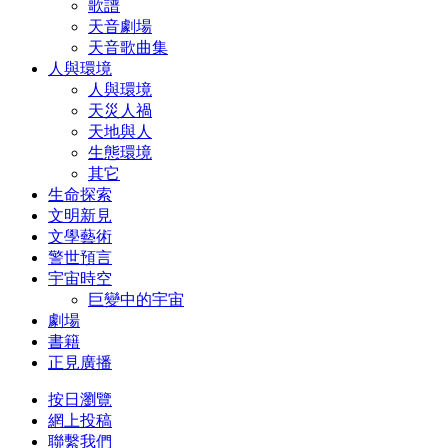
歌譜
天音劇場
天音歌曲集
人與環境
人與環境
天災人禍
天地與人
生態環境
其它
生命探索
文明新見
文學藝術
警世預言
宇宙時空
巨變中的宇宙
劇場
書籍
正見廣播
按日瀏覽
網上投稿
聯繫我們