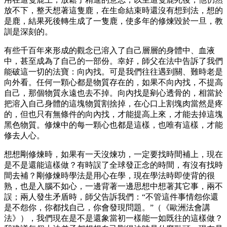
放不下，整天想著這隻鹿，在生命結束時還沒有想到法，想的
是鹿，結果死後轉生成了一隻鹿，使多年的修煉毀於一旦，教
訓是深刻的。
有些千百年來形成的觀念已溶入了自己層層的身體中、血液
中，甚至成為了自己的一部份。幸好，師父在法中告訴了我們
能破這一切的法寶：向內找。可是我們往往遇到關、難時老是
向外看。任何一顆心都是物質存在的，如果不向內找，不提高
自己，那個物質永遠也去不掉。向內找是剜心透骨的，相當於
把溶入自己身體的這塊物質割捨掉，在心口上割塊肉當然是疼
的，但也只有無條件的向內找，才能提高上來，才能去掉這塊
黑色物質。修煉中的每一顆心也都是這樣，也唯有這樣，才能
修去人心。
想想剛修煉時，如果有一天沒煉功，一定要找時間補上，現在
是不是還能這樣做？有時誤了全球發正念的時間，有沒有找時
間去補？剛修煉時學法是用心在學，現在學法時即使背的很
熟，也是入腦不如心，一邊背著一邊思想中想著其它事，兩不
誤；兩人發生矛盾時，師父告訴我們：“不管這件事情怨你還
是不怨你，你都找自己，你會發現問題。”（《歐洲法會講
法》），我們現在是不是還象當初一樣能一如既往的這樣做？