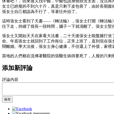
休養吧！」回來後又找中醫，中醫也說身體狀況太差，沒法再
女士已經瘦的不到六十斤，真是只剩下皮包骨了，由於長期腹
張女士自己都認為不行了，等著往外抬了。
這時張女士看到了天書——《轉法輪》，張女士打開《轉法輪
往下走，持續了很長一段時間，腦子一下就清醒了。張女士堅
張女士又開始天天在家看大法書，二十天後張女士能盤腿打坐
命。年底張女士就回到了工作崗位，正常上班了，直到現在張
鬧離婚。學大法後，張女士身心健康，不但還上了外債，家裡
當地的人們都在流傳著醫院的張醫生病得要死了，人瘦的只剩
添加新評論
評論內容
保存