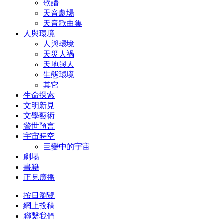
歌譜
天音劇場
天音歌曲集
人與環境
人與環境
天災人禍
天地與人
生態環境
其它
生命探索
文明新見
文學藝術
警世預言
宇宙時空
巨變中的宇宙
劇場
書籍
正見廣播
按日瀏覽
網上投稿
聯繫我們