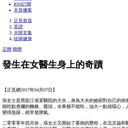
RSS訂閱
天音播客
正見首頁
見證
大陸文集
祛病健身
正體
簡體
發生在女醫生身上的奇蹟
【正見網2017年04月07日】
張女士是黑龍江省某醫院的大夫，身為大夫的她卻對自己的病
能吃點煮爛的麵條、饅頭，水果都不能吃，油大一點就噁心，
變得急躁，經常發脾氣。
二零零零年四月份，張女士又開始了看病的歷程，在北京協和