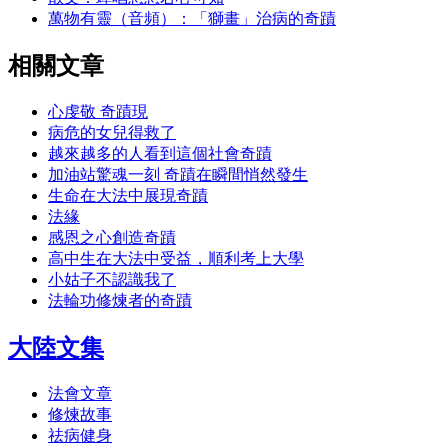
萬物有靈（音頻）：「獅畫」治病的奇蹟
相關文章
心虔敬 奇蹟現
病危的女兒得救了
越來越多的人看到這個社會奇蹟
加油站驚魂一刻 奇蹟在瞬間悄然發生
生命在大法中展現奇蹟
法緣
感恩之心創造奇蹟
高中生在大法中受益，順利考上大學
小姑子不認識我了
法輪功修煉者的奇蹟
大陸文集
法會文章
修煉故事
祛病健身