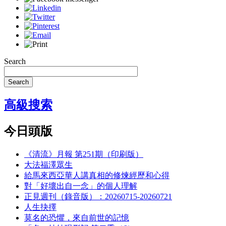
Search
Search
高級搜索
今日頭版
《清流》月報 第251期（印刷版）
大法福澤眾生
給馬來西亞華人講真相的修煉經歷和心得
對「好壞出自一念」的個人理解
正見週刊（錄音版）：20260715-20260721
人生抉擇
莫名的恐懼，來自前世的記憶