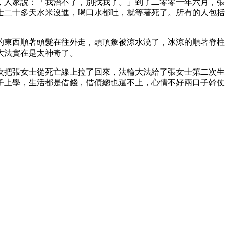
，人家說：「我治不了，別找我了。」到了二零零一年六月，張
士二十多天水米沒進，喝口水都吐，就等著死了。所有的人包括
的東西順著頭髮在往外走，頭頂象被涼水澆了，冰涼的順著脊柱
大法實在是太神奇了。
次把張女士從死亡線上拉了回來，法輪大法給了張女士第二次生
子上學，生活都是借錢，借債總也還不上，心情不好兩口子幹仗