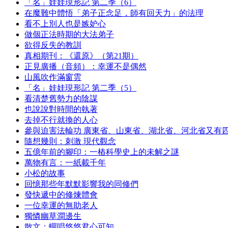
「名」娃娃現形記 第二季（6）
在魔難中體悟「弟子正念足，師有回天力」的法理
看不上別人也是嫉妒心
做個正法時期的大法弟子
欲得反失的教訓
真相期刊：《還原》（第21期）
正見廣播（音頻）：幸運不是偶然
山風吹作滿窗雲
「名」娃娃現形記 第二季（5）
看清楚舊勢力的陰謀
也說說對時間的執著
去掉不行就換的人心
參與迫害法輪功 廣東省、山東省、湖北省、河北省又有
隨想幾則：刺激 現代觀念
五億年前的腳印：一樁科學史上的未解之謎
萬物有言：一紙載千年
小松的故事
回憶那些年默默影響我的同修們
發快遞中的修煉體會
一位幸運的無助老人
獨憐幽草澗邊生
散文：蟬唱悠悠君心可知