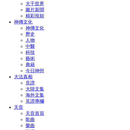
大千世界
圖片新聞
精彩視頻
神傳文化
神傳文化
歷史
人物
中醫
科技
藝術
典籍
今日神州
大法真相
見證
大陸文集
海外文集
見證專欄
天音
天音首頁
歌曲
樂曲