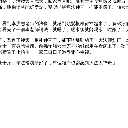
用藥了，活幾天算幾天，回家等著吧。張女士走投無路又找偏方
痛，腿佝僂著能好受點，雙腿已經無法伸直，不能走路了。張女
》看到李洪志老師的法像，就感到頭髮根根都立起來了，有冰涼
持看完了一講李老師講法，就睡了。醒來後就能喝水，吃飯了，
了，又過了幾天，腿能伸直了，能下地煉動功了，大法師父再一
女士一直身體健康。前幾年張女士家裡的錢都用在看病上了，孩
還購置了小轎車，一家三口日子過得開心幸福。
幾十斤，學法輪功學好了，單位領導也都感到大法太神奇了。