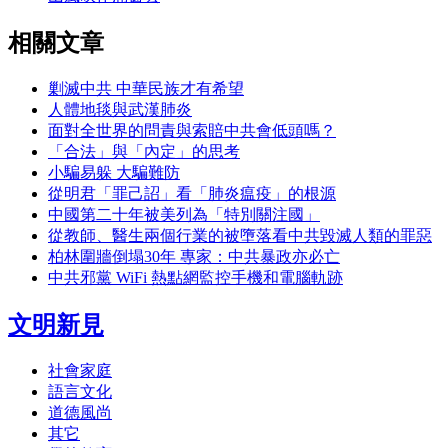
相關文章
剿滅中共 中華民族才有希望
人體地毯與武漢肺炎
面對全世界的問責與索賠中共會低頭嗎？
「合法」與「內定」的思考
小騙易躲 大騙難防
從明君「罪己詔」看「肺炎瘟疫」的根源
中國第二十年被美列為「特別關注國」
從教師、醫生兩個行業的被墮落看中共毀滅人類的罪惡
柏林圍牆倒塌30年 專家：中共暴政亦必亡
中共邪黨 WiFi 熱點網監控手機和電腦軌跡
文明新見
社會家庭
語言文化
道德風尚
其它