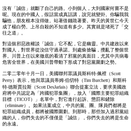
沒有「誠信」就斷了自己的路。小到個人，大到國家何嘗不是
呢。現在的中國人，假話當成真話講，說完就變卦。你騙我我
騙他，朋友根本沒得做。站著借錢跪著要。昨天的黃世仁今天
成了楊白勞。上吊自殺的不知道有多少。其實就是堵死了「交
往之道」。
對這個邪惡政權談「誠信」它不配，它是幽靈。中共建政以來
對國人，對世界從沒信守過承諾。到處偷搶騙，攪亂了整個世
界。川普上任以來徹底的看清了邪黨的真面目，尤其中共病毒
危害全世界，在美國川普帶動下形成了對惡黨圍剿之勢。
二零二零年十月一日，美國聯邦眾議員斯科特‧佩裡（Scott
Perry）表示，他與眾議員蒂姆‧伯切特（Tim Burchett）和斯科
特‧德斯賈拉斯（Scott DesJarlais）聯合提案立法，要求美國政
府將中共認定為「跨國犯罪集團」，放入「國際主要犯罪組織
目標（TICOT）」名單中，對它進行起訴、懲罰和鏟除
（eliminate）。如果法案成立，中共的黨、團、隊員們都將是
犯罪組織成員，都將被國際圍剿。到那時，那些加入過邪黨組
織的人，你們失去的不僅僅是「誠信」，你們失去的將是生命
的永遠。