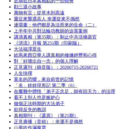
近期在日本真相點的一些體會
勸三退小故事
萬物有言：從草木到高遠
重症來襲遇高人 幸運從來不偶然
連環畫：他們都是為法而來的生命（二）
上半年中共對法輪功教師的迫害案例
講清真相（第35期）：制止中共活摘器官
《清流》月報 第251期（印刷版）
大法福澤眾生
給馬來西亞華人講真相的修煉經歷和心得
對「好壞出自一念」的個人理解
正見週刊（錄音版）：20260715-20260721
人生抉擇
莫名的恐懼，來自前世的記憶
「名」娃娃現形記 第二季（6）
在魔難中體悟「弟子正念足，師有回天力」的法理
看不上別人也是嫉妒心
做個正法時期的大法弟子
欲得反失的教訓
真相期刊：《還原》（第21期）
正見廣播（音頻）：幸運不是偶然
山風吹作滿窗雲