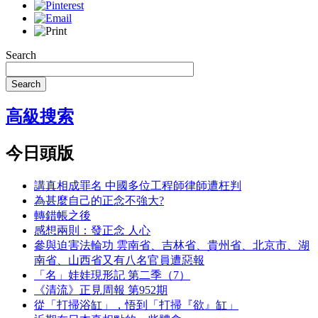
Search
Search
高級搜索
今日頭版
講真相成罪名 中國多位工程師律師遭枉判
為甚麼自己的正念不強大?
轉錯帳之後
感想兩則：發正念 人心
參與迫害法輪功 雲南省、吉林省、貴州省、北京市、湖
南省、山西省又有八名官員遭惡報
「名」娃娃現形記 第二季（7）
《清流》正見周報 第952期
從「打掃浴缸」，悟到「打掃『欲』缸」