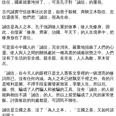
信任，國家就要垮掉了。」可見孔子對「誠信」的重視。
古代誠實守信故事比比皆是，如曾子殺豬、商鞅立木取信、忠
信還債等。他們把「誠信」視為生命。
誠信是為人之本。孔子強調做人重於做事，做人先修身。因
此，在儒家「修身、齊家、治國、平天下」的人生境界中，把
修身放在了首位。
可是當今中國人的「誠信」完全消失。嚴重地扭曲了人們的心
靈。使人與人之間的關係處於一種高度的戒備狀態之中。人們
沒有了生活的安全感。親非親、友非友，人人為敵，草木皆
兵。
「誠信」在今天人的眼裡只是文人墨客文章裡的一個漂亮的修
詞而已。沒有任何內涵。為人之本已經飄至千裡之外。有的只
是唯利是圖。不擇手段妄圖發家致富，享樂人生。所以坑、
繃、拐、騙成了人們騙人和被騙的工具。沒有「誠信」的人卻
能夠相信不講「誠信」的人。所以上當受騙成了人民的家常便
飯。討債催款的到處都是。可謂民不聊生。
誠信是立國之基、沒了「為人之本」，「立國之基」又如何談
起呢？