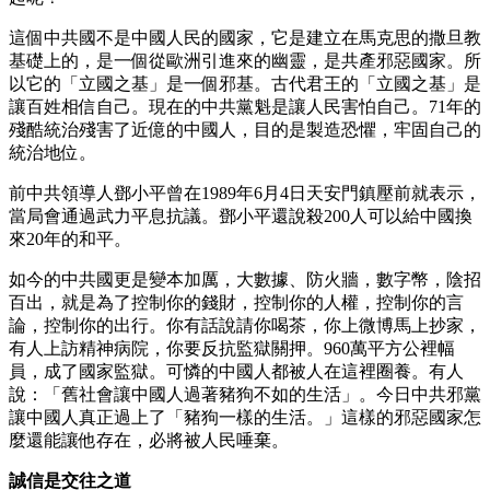
這個中共國不是中國人民的國家，它是建立在馬克思的撒旦教
基礎上的，是一個從歐洲引進來的幽靈，是共產邪惡國家。所
以它的「立國之基」是一個邪基。古代君王的「立國之基」是
讓百姓相信自己。現在的中共黨魁是讓人民害怕自己。71年的
殘酷統治殘害了近億的中國人，目的是製造恐懼，牢固自己的
統治地位。
前中共領導人鄧小平曾在1989年6月4日天安門鎮壓前就表示，
當局會通過武力平息抗議。鄧小平還說殺200人可以給中國換
來20年的和平。
如今的中共國更是變本加厲，大數據、防火牆，數字幣，陰招
百出，就是為了控制你的錢財，控制你的人權，控制你的言
論，控制你的出行。你有話說請你喝茶，你上微博馬上抄家，
有人上訪精神病院，你要反抗監獄關押。960萬平方公裡幅
員，成了國家監獄。可憐的中國人都被人在這裡圈養。有人
說：「舊社會讓中國人過著豬狗不如的生活」。今日中共邪黨
讓中國人真正過上了「豬狗一樣的生活。」這樣的邪惡國家怎
麼還能讓他存在，必將被人民唾棄。
誠信是交往之道