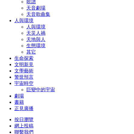
歌譜
天音劇場
天音歌曲集
人與環境
人與環境
天災人禍
天地與人
生態環境
其它
生命探索
文明新見
文學藝術
警世預言
宇宙時空
巨變中的宇宙
劇場
書籍
正見廣播
按日瀏覽
網上投稿
聯繫我們