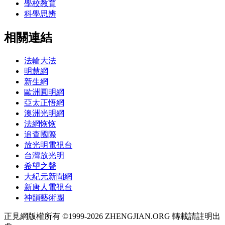
學校教育
科學思辨
相關連結
法輪大法
明慧網
新生網
歐洲圓明網
亞太正悟網
澳洲光明網
法網恢恢
追查國際
放光明電視台
台灣放光明
希望之聲
大紀元新聞網
新唐人電視台
神韻藝術團
正見網版權所有 ©1999-2026 ZHENGJIAN.ORG 轉載請註明出