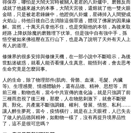
得保存，哪怕是大鬧天宮時被關入老君的八卦爐中。磨難反而
成就了他越來越大的本事，大鬧天宮後，還熔就了他一雙火眼
金睛，只是被老君錘鍊中，他蹬倒八卦爐，星磚掉入人間變成
火焰山，待他日後自己去消除這個罪過，體現了佛家的因果緣
解。當然，十萬天兵拿他不住，也是突顯他的本領，為後來取
經路 上降妖除魔的磨難埋下伏筆。但是強中自有強中手，孫
悟空被如來佛祖壓在五行山下，也是為了說明了天外有天人上
有人的道理。
修煉界的很多安排與修煉天機，在一部小說中不斷暗示，為後
世點迷破惑，就看人能否看懂人生真意。能悟到者，會去思考
生命究竟是怎麼回事。
人的生命，除了物理部件(肌肉、骨骼、血液、毛髮、內臟
等)、生理感覺、情感體驗外，還有品德、精神、思想等，而
前三種，動物也有，當今中共宣傳的進化論，就是只強調了前
三種而忽視了後三種，那麼，人在物慾刺激下，就會不斷變
異、獸化。共產黨不斷強調錢、權利、發展、情慾、私利……
讓人醉生夢死，當今，疫情橫行，就是在上天眼裡，人已失去
了做人的品德與精神，如動物一樣了，沒有再提升境界品性
了，這不是很可悲嗎？