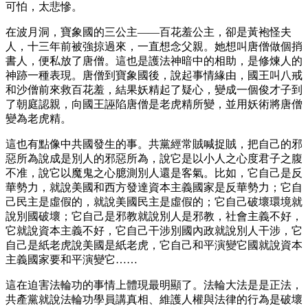
可怕，太悲慘。
在波月洞，寶象國的三公主——百花羞公主，卻是黃袍怪夫
人，十三年前被強掠過來，一直想念父親。她想叫唐僧做個捎
書人，便私放了唐僧。這也是護法神暗中的相助，是修煉人的
神跡一種表現。唐僧到寶象國後，說起事情緣由，國王叫八戒
和沙僧前來救百花羞，結果妖精起了疑心，變成一個俊才子到
了朝庭認親，向國王誣陷唐僧是老虎精所變，並用妖術將唐僧
變為老虎精。
這也有點像中共國發生的事。共黨經常賊喊捉賊，把自己的邪
惡所為說成是別人的邪惡所為，說它是以小人之心度君子之腹
不准，說它以魔鬼之心臆測別人還是客氣。比如，它自己是反
華勢力，就說美國和西方發達資本主義國家是反華勢力；它自
己民主是虛假的，就說美國民主是虛假的；它自己破壞環境就
說別國破壞；它自己是邪教就說別人是邪教，社會主義不好，
它就說資本主義不好，它自己干涉別國內政就說別人干涉，它
自己是紙老虎說美國是紙老虎，它自己和平演變它國就說資本
主義國家要和平演變它……
這在迫害法輪功的事情上體現最明顯了。法輪大法是是正法，
共產黨就說法輪功學員講真相、維護人權與法律的行為是破壞