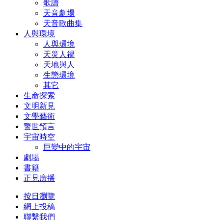
歌譜
天音劇場
天音歌曲集
人與環境
人與環境
天災人禍
天地與人
生態環境
其它
生命探索
文明新見
文學藝術
警世預言
宇宙時空
巨變中的宇宙
劇場
書籍
正見廣播
按日瀏覽
網上投稿
聯繫我們