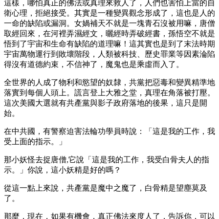
這樣，哪怕真正的佛法或真理來救人了，人們也害怕上當的自
衛心理，拒絕接受。其實是一種變異觀念形成了，這也是人的
一命的缺陷或漏洞。女媧補天不就是一塊青石沒被用嘛，唐僧
取經回來，在河裡弄濕經文，曬經時弄破經書，孫悟空不就是
悟到了宇宙和生命有缺陷的道理嘛！這其實也是到了末法時期
宇宙萬物運行到敗壞階段，人類被科技、歷史罪業等因素淪陷
得沒有道德約束，不信神了，魔鬼也是乘虛而入了。
全世界的人成了物利和慾望的奴隸，共黨把惡毒和變異精準地
落實到每個人頭上。謊言登上大雅之堂，真理在角落被打壓。
這次美國大選就有共產黨與影子政府落地的後果，這只是開
始。
在中共國，有警察迫害法輪功學員時說：「這是我的工作，我
受上面的指示。」
那小妖怪去捉唐僧,它說「這是我的工作，我受白骨夫人的指
示。」你說，這小妖精是好的嗎？
從這一點上來說，共產黨是魔中之魔了，白骨精是望塵莫及
了。
那麼，現在，如果有機會，真正佛法來度人了，告訴你，可以