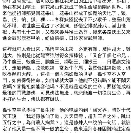
命中還有魔性。這可以從他在花果山的生活中看出來。起初，
他在花果山稱王，這花果山也就成了他生命場範圍的世界。後
來他從祖師那兒回花果山，花果山都成了妖魔的天地了，狼、
蟲、虎、豹、狐、狸……各樣妖怪捉去了不少猴子，整座山荒
蕪不堪。混世魔王還占了水簾洞。孫悟空排營練武，滿山怪
獸，共有七十二洞，又都來參拜猴王為尊，後來各路妖王又來
進金鼓彩旗盔甲的，紛紛攘攘，日逐家習武興師。
這裡就可以看出來，孫悟空的未來，必定有難，魔性越大，難
越大。特別是他從龍宮強討得金箍棒後，「又會了個七弟兄，
乃牛魔王、蛟魔王、鵬魔王、獅駝王、獼猴王……日逐講文論
武，走觥傳觴，弦歌吹舞，常殺牛宰馬，著眾怪跳舞歡歌，俱
吃得酩酊大醉。」這樣一個占滿妖魔的世界，孫悟空不入空
門，如何保得性命，如何成就大事？他能不犯錯嗎？能不鬧天
宮嗎？菩提祖師能容他嗎？不過就是這樣的生命，照樣能成就
最後的鬥戰勝佛，可見佛法無邊，慈悲能渡一切從良生命，再
不好的生命，佛法都有辦法。
孫悟空畢竟學得了長生術，他的魂被勾到「幽冥界」時對十代
冥王說：「我老孫修仙了道，與天齊壽，超升三界之外，跳出
五行之中，為何著人拘我？」這是修煉人中說的一句話，就註
定了他又是一個不同一般的生命，後來遇到各種困難時註定命