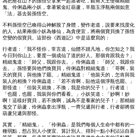
為把壓在山下的孫悟空拿來一起蒸著吃，銀角大王使喚精細
鬼、伶俐蟲兩小妖，拿著紫金紅葫蘆，羊脂玉淨瓶兩個如意
「法」器去裝孫悟空。
不料孫悟空已喚得山神解脫了身體，變作老道，說要來找度化
的人，結果兩個小妖為修仙，為貪便宜，將兩個寶貝換了孫悟
空變的假寶貝。這部份《西遊記》中是這麼寫的：
行者道：「我不怪你，常言道，仙體不踏凡地，你怎知之？我
今日到你山上，要度一個成仙了道的好人。那個肯跟我去？」
精細鬼道：「師父，我跟你去。」伶俐蟲道：「師父，我跟你
去。」孫悟要與他們換寶貝，伶俐蟲對精細鬼道：「哥啊，裝
天的寶貝，與他換了罷。」精細鬼道：「他裝天的，怎肯與我
裝人的相換？伶俐蟲道：「若不肯啊，貼他這個淨瓶也罷。」
那怪道：「但裝天就換，不換，我是你的兒子！」行者道：
「也罷，也罷，我裝與你們看看。」小妖笑道：「妙啊！妙
啊！這樣好寶貝，若不換啊，誠為不是養家的兒子！」那精細
鬼交了葫蘆，伶俐蟲拿出淨瓶，一齊兒遞與行者，行者卻將假
葫蘆兒遞與那怪。
其實，「精細鬼」、「伶俐蟲」是我們每個人生命中都有的一
種弱點，想占別人小便宜、算計別人、得到一點小利沾沾自喜