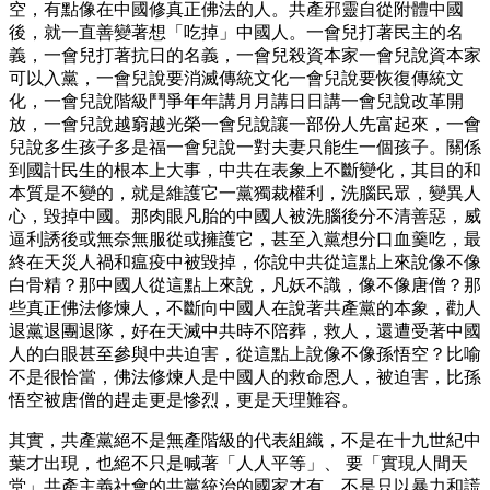
空，有點像在中國修真正佛法的人。共產邪靈自從附體中國
後，就一直善變著想「吃掉」中國人。一會兒打著民主的名
義，一會兒打著抗日的名義，一會兒殺資本家一會兒說資本家
可以入黨，一會兒說要消滅傳統文化一會兒說要恢復傳統文
化，一會兒說階級鬥爭年年講月月講日日講一會兒說改革開
放，一會兒說越窮越光榮一會兒說讓一部份人先富起來，一會
兒說多生孩子多是福一會兒說一對夫妻只能生一個孩子。關係
到國計民生的根本上大事，中共在表象上不斷變化，其目的和
本質是不變的，就是維護它一黨獨裁權利，洗腦民眾，變異人
心，毀掉中國。那肉眼凡胎的中國人被洗腦後分不清善惡，威
逼利誘後或無奈無服從或擁護它，甚至入黨想分口血羹吃，最
終在天災人禍和瘟疫中被毀掉，你說中共從這點上來說像不像
白骨精？那中國人從這點上來說，凡妖不識，像不像唐僧？那
些真正佛法修煉人，不斷向中國人在說著共產黨的本象，勸人
退黨退團退隊，好在天滅中共時不陪葬，救人，還遭受著中國
人的白眼甚至參與中共迫害，從這點上說像不像孫悟空？比喻
不是很恰當，佛法修煉人是中國人的救命恩人，被迫害，比孫
悟空被唐僧的趕走更是慘烈，更是天理難容。
其實，共產黨絕不是無產階級的代表組織，不是在十九世紀中
葉才出現，也絕不只是喊著「人人平等」、 要「實現人間天
堂」共產主義社會的共黨統治的國家才有，不是只以暴力和謊