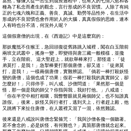
當然，修煉人從一出生到成長過程中，也有人的七情六慾和各
種為了私念而產生的觀念，言行形成的不良習慣。人除了有純
正的七魂六魄和正義、善良、真誠、勤勞等品性外，在生活中
形成的不良習慣也會作用於人的大腦，真真假假的思維，連本
人有時也分不清，何況外人呢？
這個假唐僧的出現，在《西遊記》中是這麼寫的：
那妖魔抵不住猴王，急回頭復從舊路跳入城裡，闖在白玉階前
兩班文武叢中，搖身一變，即變得與唐三藏一般模樣，並攙
手，立在階前。 這大聖趕上，就欲舉棒來打，那怪道：「徒
弟莫打，是我！」急掣棒要打那個唐僧，卻又道：「徒弟莫
打，是我！」一樣兩個唐僧，實難辨認。「倘若一棒打殺妖怪
變的唐僧，這個也成了功果；假若一棒打殺我的真實師父，卻
怎麼好！」只得停手，叫八戒、沙僧問道：「果然那一個是
怪，那一個是我的師父？你指與我，我好打他。」八戒道：
「你在半空中相打相嚷，我瞥瞥眼就見兩個師父，也不知誰真
誰假。」後來，妖怪又與行者打，逃到天上，行者趕上殿，他
又跳將下來扯住唐僧，在人叢裡又混了一混，依然難認。
後來還是八戒說叫唐僧念緊箍咒：「我與沙僧各攙一個聽著。
若不會念的，必是妖怪，有何難也？」真箇那唐僧就念起來。