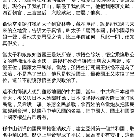
別。現今占了我的江山，暗侵了我的國土。他把我兩班文武，
四百朝官，三宮皇后，六院嬪妃，盡屬了他矣。」
孫悟空引誘打獵的太子到寶林寺，藏在匣裡，說是能知過去未
來的立地貨，告訴太子真情，叫太子「駕回本國，問你國母娘
娘一聲，看他夫妻恩愛之情，比三年前如何。只此一問，便知
真假矣。」
當太子和娘娘知道國王是妖所變，求悟空除妖，悟空乘換取公
文的時機現本象除妖， 最後打死妖怪讓國王與家人團聚，恢
復王位，國家太平和詳。當然，孫悟空打死國王妖怪不是為了
政治，不是為了皇位，他只是救活國王，最後國王又恢復了皇
位。這並不能說孫悟空參與政治了。
這不由得讓人想到雞形地圖的中共國。當年，中共靠日本侵華
壯大，後又與日本人陰陽呼應，日本投降後收編投降日軍打國
民黨，又靠哄、騙、鼓惑全民參戰，拿百姓的命當炮灰把國民
黨趕到台灣，以繼承中華民國的名義，把中國人、國土和國際
上國家權益占己所有。
孫中山領導的國民軍推翻清政府，建立亞州第一個共和國，取
名中華民國。歷史上皇帝變成了平民，因為歷史有安排，這個