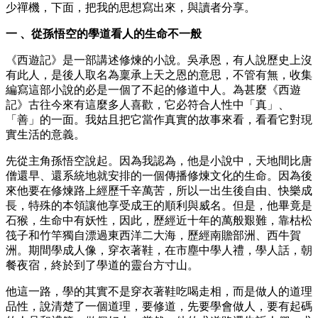
少禪機，下面，把我的思想寫出來，與讀者分享。
一 、從孫悟空的學道看人的生命不一般
《西遊記》是一部講述修煉的小說。吳承恩，有人說歷史上沒
有此人，是後人取名為稟承上天之恩的意思，不管有無，收集
編寫這部小說的必是一個了不起的修道中人。為甚麼《西遊
記》古往今來有這麼多人喜歡，它必符合人性中「真」、
「善」的一面。我姑且把它當作真實的故事來看，看看它對現
實生活的意義。
先從主角孫悟空說起。因為我認為，他是小說中，天地間比唐
僧還早、還系統地就安排的一個傳播修煉文化的生命。因為後
來他要在修煉路上經歷千辛萬苦，所以一出生後自由、快樂成
長，特殊的本領讓他享受成王的順利與威名。但是，他畢竟是
石猴，生命中有妖性，因此，歷經近十年的萬般艱難，靠枯松
筏子和竹竿獨自漂過東西洋二大海，歷經南贍部洲、西牛賀
洲。期間學成人像，穿衣著鞋，在市塵中學人禮，學人話，朝
餐夜宿，終於到了學道的靈台方寸山。
他這一路，學的其實不是穿衣著鞋吃喝走相，而是做人的道理
品性，說清楚了一個道理，要修道，先要學會做人，要有起碼