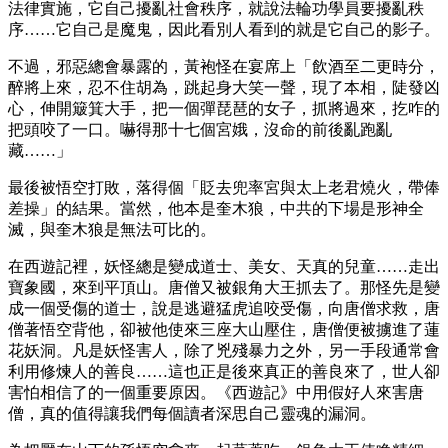
法律實施，它自己擾亂社會秩序，就說法輪功學員要擾亂秩
序……它自己是魔鬼，因此看別人看到的就是它自己的影子。
不過，邪惡總會暴露的，黃袍怪在宴席上「飲酒至二更時分，
醉將上來，忍不住胡為，跳起身大笑一聲，現了本相，陡發凶
心，伸開簸箕大手，把一個彈琵琶的女子，抓將過來，扢咋的
把頭咬了一口。嚇得那十七個宮娥，沒命的前後亂跑亂
藏……」
最後被悟空打敗，落得個「貶去兜率宮與太上老君燒火，帶俸
差操」的結果。當然，他本是奎木狼，中共的下場是形神全
滅，與奎木狼是無法可比的。
在西遊記裡，妖怪總是變成道士、美女、天真的兒童……走出
寶象國，來到平頂山。唐僧又被銀角大王抓去了。那怪先是變
成一個受傷的道士，說是逃避猛虎追咬受傷，向唐僧求救，唐
僧著悟空背他，卻被他使來三座大山壓住，唐僧便被擄進了蓮
花妖洞。凡是妖怪害人，除了兇殘暴力之外，另一手段通常會
利用修煉人的善良……這也正是後來真正的善良來了，世人卻
害怕相信了的一個重要原因。《西遊記》中用假好人來害唐
僧，真的值得讓我們每個讀者深思自己靈魂的漏洞。