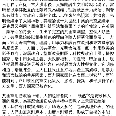
言存在，它從上古大洪水後，人類剛誕生文明時就出現了。當
時是以崇拜撒旦的太陽邪教為組織，理論就是暴力統治，剝奪
私有財產，大政府，掌控全球……後來的光照幫，共濟會、光
明會繼承了太陽神教，其理論被十九世紀中葉的馬克思繼承，
馬克思又利用了黑格爾的辨證法和費爾巴哈的唯物論，在英國
工業革命的背景下，生出了完整的共產黨幽靈。整個人類歷
史，共產黨始終以相生相剋的理由伴隨人類演化而發展，一方
面，它明著喊主義、理論，用暴力和謊言在歐州和東方國家搞
共產國家，一方面，與共濟會、光明會沆瀣一氣，利用歐美的
影子政府，深層政府，壟斷歐美財團，科技與政府上層，操控
國家，暗中用女權主義、大政府福利、同性戀、墮胎自由、現
代變異思潮等逆天叛道的言行來變異西方人性與文化。它明修
棧道，暗度陳倉。世人往往只注意打著共產主義旗幟、用暴力
和謊言統治的共產國家，西方國家因此在表面上與它鬥，而誰
能料到，它用軟性的黨文化策反、滲透、變異、和平演變了西
方文明，西方國家已被赤化。
共產黨用勝敗論正確。人們也許會問： 「既然它是要毀掉人
類的魔鬼，為甚麼會讓它成功掌權中國呢？上天讓它統治一
切，我們有什麼辦法呢？」聽過太多的「包著真理外表」的謊
言，人們由無奈到麻木，由麻木到變異。形成了自衛的本能，