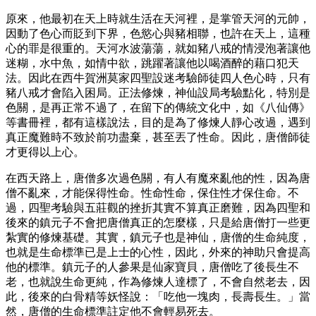
原來，他最初在天上時就生活在天河裡，是掌管天河的元帥，
因動了色心而貶到下界，色慾心與豬相聯，也許在天上，這種
心的罪是很重的。天河水波蕩蕩，就如豬八戒的情浸泡著讓他
迷糊，水中魚，如情中欲，跳躍著讓他以喝酒醉的藉口犯天
法。因此在西牛賀洲莫家四聖設迷考驗師徒四人色心時，只有
豬八戒才會陷入困局。正法修煉，神仙設局考驗點化，特別是
色關，是再正常不過了，在留下的傳統文化中，如《八仙傳》
等書冊裡，都有這樣說法，目的是為了修煉人靜心改過，遇到
真正魔難時不致於前功盡棄，甚至丟了性命。因此，唐僧師徒
才更得以上心。
在西天路上，唐僧多次過色關，有人有魔來亂他的性，因為唐
僧不亂來，才能保得性命。性命性命，保住性才保住命。不
過，四聖考驗與五莊觀的挫折其實不算真正磨難，因為四聖和
後來的鎮元子不會把唐僧真正的怎麼樣，只是給唐僧打一些更
紮實的修煉基礎。其實，鎮元子也是神仙，唐僧的生命純度，
也就是生命標準已是上士的心性，因此，外來的神助只會提高
他的標準。鎮元子的人參果是仙家寶貝，唐僧吃了後長生不
老，也就說生命更純，作為修煉人達標了，不會自然老去，因
此，後來的白骨精等妖怪說：「吃他一塊肉，長壽長生。」當
然，唐僧的生命標準註定他不會輕易死去。