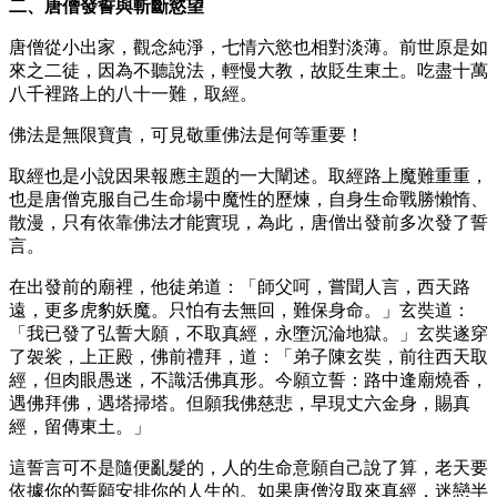
二、唐僧發誓與斬斷慾望
唐僧從小出家，觀念純淨，七情六慾也相對淡薄。前世原是如
來之二徒，因為不聽說法，輕慢大教，故貶生東土。吃盡十萬
八千裡路上的八十一難，取經。
佛法是無限寶貴，可見敬重佛法是何等重要！
取經也是小說因果報應主題的一大闡述。取經路上魔難重重，
也是唐僧克服自己生命場中魔性的歷煉，自身生命戰勝懶惰、
散漫，只有依靠佛法才能實現，為此，唐僧出發前多次發了誓
言。
在出發前的廟裡，他徒弟道：「師父呵，嘗聞人言，西天路
遠，更多虎豹妖魔。只怕有去無回，難保身命。」玄奘道：
「我已發了弘誓大願，不取真經，永墮沉淪地獄。」玄奘遂穿
了袈裟，上正殿，佛前禮拜，道：「弟子陳玄奘，前往西天取
經，但肉眼愚迷，不識活佛真形。今願立誓：路中逢廟燒香，
遇佛拜佛，遇塔掃塔。但願我佛慈悲，早現丈六金身，賜真
經，留傳東土。」
這誓言可不是隨便亂髮的，人的生命意願自己說了算，老天要
依據你的誓願安排你的人生的。如果唐僧沒取來真經，迷戀半