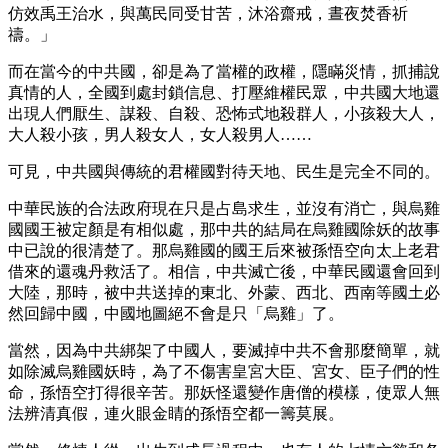
仿效禹王治水，與萬民同受甘苦，沐浴齋戒，晝夜焚香祈
禱。」
而在當今的中共國，卻是為了當權的政權，隱瞞災情，抓捕說
真情的人，全國到處封鎖信息、打壓維權民眾，中共國大地還
出現人們厭生、謀殺、自殺、恐怖式地殺群人，小孩殺大人，
大人殺小孩，男人殺女人，女人殺男人……
可見，中共國與傳統的君權國對待天地、民生是完全不同的。
中華民族的合法政府現在只是占島求生，並沒有消亡，與烏雞
國國王被定顏是有相似處，那中共的結局在烏雞國除妖的故事
中已說的很清楚了。那烏雞國的國王后來被孫悟空向太上老君
借來的還魂丹救活了。相信，中共滅亡後，中華民國還會回到
大陸，那時，被中共送掉的東北、外蒙、西北、西南等國土必
然回歸中國，中國地圖絕不會是只「烏雞」了。
當然，因為中共綁架了中國人，要滅掉中共不會那麼簡單，就
如除滅烏雞國妖時，為了不傷害皇宮大臣、宮女、臣子們的性
命，孫悟空打得很辛苦。那妖怪還變作唐僧的模樣，使眾人無
法辨清真假，連火眼金睛的孫悟空都一籌莫展。