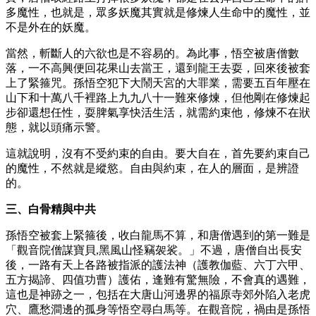
多魔性，也就是，眾多妖魔其實就是修煉人生命中的魔性，並
不是外在的妖魔。
當然，斬斷人的六欲也是不容易的。為此事，悟空被唐僧數
落，一不高興便回花果山去當王，還到龍王去耍，回來後被套
上了緊箍咒。孫悟空犯下大鬧天宮的大罪業，需要五百年壓在
山下和十萬八千裡路上九九八十一難來修煉，但他剛在修煉起
步卻還想任性，耍脾氣享快活生活，就需約束他，修煉不在狀
態，就以頭痛示警。
這就說明，沒有不受約束的自由。要大自在，首先要約束自己
的魔性，不然就是縱慾。自由與約束，在人的層面，是辨證
的。
三、白骨精與中共
孫悟空被套上緊箍後，收白龍馬不算，和唐僧遇到的第一難是
「觀音院僧謀寶貝,黑風山怪竊袈裟。」不過，唐僧自出長安
後，一路有天上各路被指派的護法神（護教伽藍、六丁六甲、
五方揭諦、四值功曹）護佑，逢難有驚無險，不會真的遇難，
這也是神跡之一，包括在大唐山河邊界的福原寺郊外陷入老虎
穴、鷹愁澗邊的孤身等悟空尋白馬等。在觀音院，禍由是孫悟