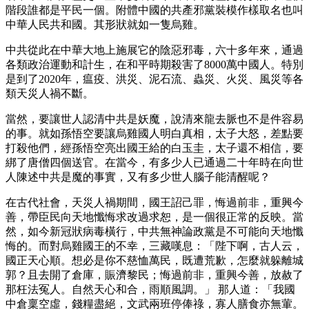
階段誰都是平民一個。附體中國的共產邪黨裝模作樣取名也叫
中華人民共和國。其形狀就如一隻烏雞。
中共從此在中華大地上施展它的陰惡邪毒，六十多年來，通過
各類政治運動和計生，在和平時期殺害了8000萬中國人。特別
是到了2020年，瘟疫、洪災、泥石流、蟲災、火災、風災等各
類天災人禍不斷。
當然，要讓世人認清中共是妖魔，說清來龍去脈也不是件容易
的事。就如孫悟空要讓烏雞國人明白真相，太子大怒，差點要
打殺他們，經孫悟空亮出國王給的白玉圭，太子還不相信，要
綁了唐僧四個送官。在當今，有多少人已通過二十年時在向世
人陳述中共是魔的事實，又有多少世人腦子能清醒呢？
在古代社會，天災人禍期間，國王詔己罪，悔過前非，重興今
善，帶臣民向天地懺悔求改過求恕，是一個很正常的反映。當
然，如今新冠狀病毒橫行，中共無神論政黨是不可能向天地懺
悔的。而對烏雞國王的不幸，三藏嘆息：「陛下啊，古人云，
國正天心順。想必是你不慈恤萬民，既遭荒歉，怎麼就躲離城
郭？且去開了倉庫，賑濟黎民；悔過前非，重興今善，放赦了
那枉法冤人。自然天心和合，雨順風調。」 那人道：「我國
中倉稟空虛，錢糧盡絕，文武兩班停俸祿，寡人膳食亦無葷。