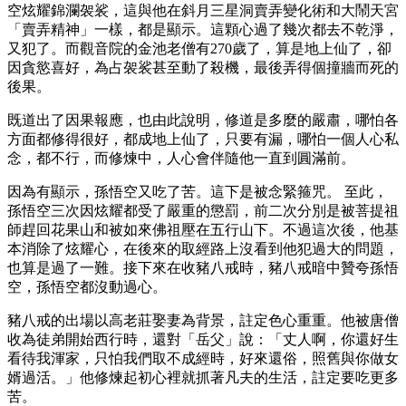
空炫耀錦瀾袈裟，這與他在斜月三星洞賣弄變化術和大鬧天宮
「賣弄精神」一樣，都是顯示。這顆心過了幾次都去不乾淨，
又犯了。而觀音院的金池老僧有270歲了，算是地上仙了，卻
因貪慾喜好，為占袈裟甚至動了殺機，最後弄得個撞牆而死的
後果。
既道出了因果報應，也由此說明，修道是多麼的嚴肅，哪怕各
方面都修得很好，都成地上仙了，只要有漏，哪怕一個人心私
念，都不行，而修煉中，人心會伴隨他一直到圓滿前。
因為有顯示，孫悟空又吃了苦。這下是被念緊箍咒。 至此，
孫悟空三次因炫耀都受了嚴重的懲罰，前二次分別是被菩提祖
師趕回花果山和被如來佛祖壓在五行山下。不過這次後，他基
本消除了炫耀心，在後來的取經路上沒看到他犯過大的問題，
也算是過了一難。接下來在收豬八戒時，豬八戒暗中贊夸孫悟
空，孫悟空都沒動過心。
豬八戒的出場以高老莊娶妻為背景，註定色心重重。他被唐僧
收為徒弟開始西行時，還對「岳父」說：「丈人啊，你還好生
看待我渾家，只怕我們取不成經時，好來還俗，照舊與你做女
婿過活。」他修煉起初心裡就抓著凡夫的生活，註定要吃更多
苦。