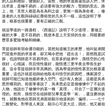
的人品和禮節，做個好人。當然，他的求道路還告訴人們，求
法求道，是極不易的，必須要有強大的毅力，堅韌的意志。路
上，他「見世人都是為名為利之徒，更無一個為身命者。」修
道者的人生觀與碌碌紅塵俗世的凡夫不一樣，這也說明了學
道，根基也很重要，要有正確的三觀。
就這學道的一路過程，《西遊記》說明了不少道理， 要做正
確的大事，是不容易的，既使本是上天安排的生命，同樣要經
歷眾多驚險考驗和錘鍊。
菩提祖師有宿命通功能的，當然知道猴王的來歷，他叫徒弟開
門迎進外面的求道者，卻又喝令把他「趕出去！」當然既是試
探，也說明師是不容易拜的。在眾多的徒弟中，孫悟空的心性
很好，心很誠，而且悟性最好，能悟透三更半夜去學長生妙
道。這令菩提祖師非常高興的。因為學道的悟性甚至比根基還
重要，這也許就是祖師給他取名叫悟空的原因吧，佛家講空，
祖師可能已知道他最終會入空門。也許有人會說，這都是吳承
恩所構寫的。前面筆者說了，吳承恩必定是個修煉中了不起的
人物，他說出了修煉中的某一種「真理」，符合了一定層次道
理的。然而，孫悟空在祖師那兒畢竟是學「術」，還沒磨掉妖
性，就難免他在眾師兄弟面前顯示他道術的「偏得」——七十
二般變化。對學道人來說，顯示心可是大忌，因此，他又被祖