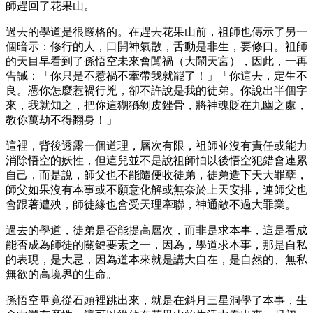
師趕回了花果山。
過去的學道是很嚴格的。在趕去花果山前，祖師也傳示了另一
個暗示：修行的人，口開神氣散，舌動是非生，要修口。祖師
的天目早看到了孫悟空未來會闖禍（大鬧天宮），因此，一再
告誡：「你只是不惹禍不牽帶我就罷了！」「你這去，定生不
良。憑你怎麼惹禍行兇，卻不許說是我的徒弟。你說出半個字
來，我就知之，把你這猢猻剝皮銼骨，將神魂貶在九幽之處，
教你萬劫不得翻身！」
這裡，背後透露一個道理，層次有限，祖師並沒有責任或能力
消除悟空的妖性，但這兒並不是說祖師怕以後悟空犯錯會連累
自己，而是說，師父也不能隨便收徒弟，徒弟造下天大罪孽，
師父如果沒有本事或不願意化解或無奈於上天安排，連師父也
會跟著遭殃，師徒緣也會受天理牽聯，神通敵不過大罪業。
過去的學道，徒弟是否能提高層次，而非是求本事，這是看成
能否成為師徒的關鍵要素之一，因為，學道求本事，那是自私
的表現，是大忌，因為道本來就是講大自在，是自然的、無私
無欲的高境界的生命。
孫悟空畢竟從石頭裡跳出來，就是在斜月三星洞學了本事，生