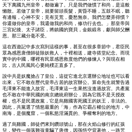
天下萬國九州皇帝，都做遍了。只是我們做慣了和尚，是這般
懶散。若做了皇帝，就要留頭長髮，黃昏不睡，五鼓不眠，聽
有邊報，心神不安；見有災荒，憂愁無奈。我們怎麼弄得慣？
你還做你的皇帝，我還做我的和尚，修功行去也。」那皇帝與
三宮妃後、太子諸臣，將鎮國的寶貝，金銀緞帛，獻與師父酬
恩。那三藏分毫不受。
這在西遊記中多次寫到這樣的事，甚至在很多章節中，君臣民
眾為感恩唐僧師徒除妖救人，十裡相送，建寺搭堂紀念。而現
實中的中國，哪裡有民眾感恩救度他們的修煉人？與現在相
比，古人民風民心要純樸正直多了。
說中共是妖魔搶占了皇位，這從它進北京選辦公地址也可以看
出來，它不敢在歷代皇帝占居的故宮辦公。算命先生就警告過
毛澤東不能進入故宮，毛澤東這一生果然沒進過故宮。共產黨
也不敢在中華民國的南京總統府辦公，因為它既不是天授政
權，也不是民選政黨，它是烏雞國害死國王的妖王，非法的。
因此，共黨選了情慾最重的「海」作為它霸占權位的地方，中
南海，是個魔窟，一個私慾淫滿貫的、爭權奪利的地方。
過了烏雞國，師徒們來到鑽頭號山，那在火焰山修行的紅孩
兒，變作一個落難孩童騙了唐僧，因孫悟空背著他，一路咒