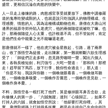
盛世，更相信沉淪在肉慾的快樂中。
人一旦走上修煉的路，肉慾感官享受就要放下，佛教中講修羅
道的鬼專吃變成獸的人，也就是說只吃強調人的物理構成、生
理感覺、情慾的人，因為這種構成動物也有。唐僧在大唐山河
邊界的福原寺郊外陷入老虎穴，他的兩個隨從就被吃了嘛。也
許，那兩個隨從人心太重，也許根基不高，但不管如何，肯定
是他們生命中能量之光不能嚇退老虎。
那唐僧就不一樣了，他在虎穴被金星救起，引路，過了兩界
山，收了孫悟空為徒後，走出陳家，第一難就斬斷六欲生理感
受了：「師徒們正走多時，忽見路旁唿哨一聲，闖出六個人
來，各執長槍短劍，利刃強弓，大咤一聲道：「那和尚！那裡
走！趕早留下馬匹，放下行李，饒你性命過去！」那人道：
「你是不知，我說與你聽：一個喚做眼看喜，一個喚做耳聽
怒，一個喚做鼻嗅愛，一個喚作舌嘗思，一個喚作意見欲，一
個喚作身本憂。」
不料，孫悟空各一棍打死了他們，算是修掉眼耳鼻舌念欲，走
向修煉人的第一步，「六賊無蹤」達到「心猿歸正。」如果不
打掉人的六賊，就會如悟空所說：「他卻要打死你哩。」其
實，唐僧取經路上打掉很多妖魔，都是在去掉自己生命中的許