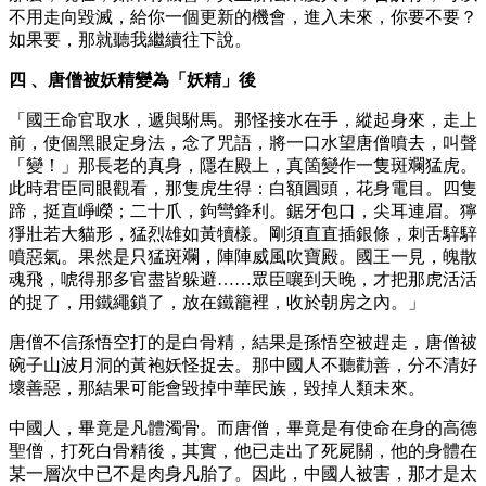
不用走向毀滅，給你一個更新的機會，進入未來，你要不要？
如果要，那就聽我繼續往下說。
四 、唐僧被妖精變為「妖精」後
「國王命官取水，遞與駙馬。那怪接水在手，縱起身來，走上
前，使個黑眼定身法，念了咒語，將一口水望唐僧噴去，叫聲
「變！」那長老的真身，隱在殿上，真箇變作一隻斑斕猛虎。
此時君臣同眼觀看，那隻虎生得：白額圓頭，花身電目。四隻
蹄，挺直崢嶸；二十爪，鉤彎鋒利。鋸牙包口，尖耳連眉。獰
猙壯若大貓形，猛烈雄如黃犢樣。剛須直直插銀條，刺舌騂騂
噴惡氣。果然是只猛斑斕，陣陣威風吹寶殿。國王一見，魄散
魂飛，唬得那多官盡皆躲避……眾臣嚷到天晚，才把那虎活活
的捉了，用鐵繩鎖了，放在鐵籠裡，收於朝房之內。」
唐僧不信孫悟空打的是白骨精，結果是孫悟空被趕走，唐僧被
碗子山波月洞的黃袍妖怪捉去。那中國人不聽勸善，分不清好
壞善惡，那結果可能會毀掉中華民族，毀掉人類未來。
中國人，畢竟是凡體濁骨。而唐僧，畢竟是有使命在身的高德
聖僧，打死白骨精後，其實，他已走出了死屍關，他的身體在
某一層次中已不是肉身凡胎了。因此，中國人被害，那才是太