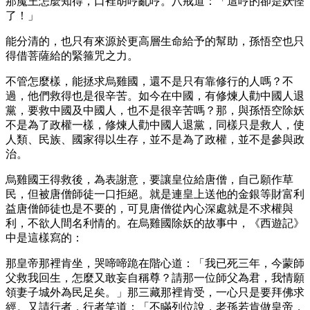
那魔王怎麼知得，口裡胡哼亂哼。八戒道：「這哼的卻是妖怪
了！」
能分清的，也只有來源於更高層生命給予的幫助，孫悟空也只
得借菩薩給的緊箍咒之力。
不管怎麼樣，能拯求烏雞國，還不是只有靠修行的人嗎？不
過，他們救得也是很辛苦。如今在中國，有修煉人勸中國人退
黨，要救中國及中國人，也不是很辛苦嗎？那，與孫悟空除妖
不是為了政權一樣，修煉人勸中國人退黨，同樣只是救人，使
人類、民族、國家得以生存，並不是為了政權，並不是參與政
治。
烏雞國王得救後，為表謝意，要讓皇位給唐僧，自己願作草
民，但被唐僧師徒一口拒絕。就是連皇上送他的金銀等財富利
益唐僧師徒也是不要的，可見唐僧從內心深處就是不求權與
利，不欲人間名利情的。在烏雞國除妖的故事中，《西遊記》
中是這樣寫的：
那皇帝那裡肯坐，哭啼啼跪在階心道：「我已死三年，今蒙師
父救我回生，怎麼又敢妄自稱尊？請那一位師父為君，我情願
領妻子城外為民足矣。」那三藏那裡肯受，一心只是要拜佛求
經。又請行者，行者笑道：「不瞞列位說，老孫若肯做皇帝，