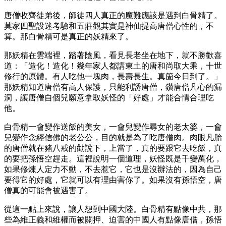
唐僧收齊徒弟後，師徒四人真正的魔難應該是遇到白骨精了。
莫家四聖設迷考驗和五莊觀其實是神仙提高唐僧心性的，不
算。那白骨精可是真正的妖精來了。
那妖精在雲端裡，踏著陰風，看見長老坐在地下，就不勝歡喜
道：「造化！造化！幾年家人都講東土的唐和尚取大乘，十世
修行的原體。有人吃他一塊肉，長壽長生。真箇今日到了。」
那妖精知道唐僧有高人保護，只能利誘唐僧，鑽唐僧凡心的漏
洞，讓唐僧自個兒願意拿取妖怪的「好處」才能合情合理吃
他。
白骨精一會變作送飯的美女，一會兒變作尋女的老太婆，一會
兒變作念經信佛的老公公，目的就是為了吃唐僧肉。肉眼凡胎
的唐僧就在豬八戒的勸說下，上當了，真的要跟它去吃飯，真
的要把孫悟空趕走。這裡說明一個道理，妖怪既是千變萬化，
如果修煉人定力不動，不去惹它，它也是沒辦法的，因為自己
要得它的好處，它就可以有理由害你了。如果沒有孫悟空，唐
僧真的可能會被遇害了。
從這一點上來說，讓人想到中國大陸。白骨精有點像中共，那
些為維正義和維權而被關押、迫害的中國人有點像唐僧，孫悟