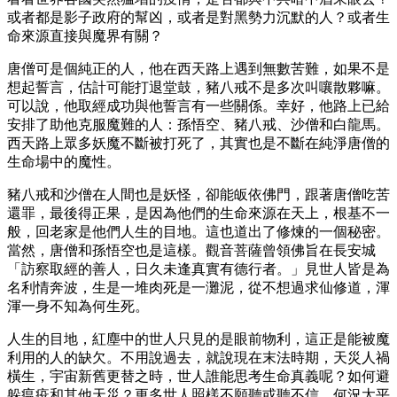
或者都是影子政府的幫凶，或者是對黑勢力沉默的人？或者生
命來源直接與魔界有關？
唐僧可是個純正的人，他在西天路上遇到無數苦難，如果不是
想起誓言，估計可能打退堂鼓，豬八戒不是多次叫嚷散夥嘛。
可以說，他取經成功與他誓言有一些關係。幸好，他路上已給
安排了助他克服魔難的人：孫悟空、豬八戒、沙僧和白龍馬。
西天路上眾多妖魔不斷被打死了，其實也是不斷在純淨唐僧的
生命場中的魔性。
豬八戒和沙僧在人間也是妖怪，卻能皈依佛門，跟著唐僧吃苦
還罪，最後得正果，是因為他們的生命來源在天上，根基不一
般，回老家是他們人生的目地。這也道出了修煉的一個秘密。
當然，唐僧和孫悟空也是這樣。觀音菩薩曾領佛旨在長安城
「訪察取經的善人，日久未逢真實有德行者。」見世人皆是為
名利情奔波，生是一堆肉死是一灘泥，從不想過求仙修道，渾
渾一身不知為何生死。
人生的目地，紅塵中的世人只見的是眼前物利，這正是能被魔
利用的人的缺欠。不用說過去，就說現在末法時期，天災人禍
橫生，宇宙新舊更替之時，世人誰能思考生命真義呢？如何避
躲瘟疫和其他天災？更多世人照樣不願聽或聽不信，何況太平