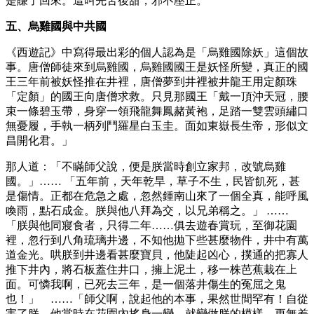
是賺了回來。這叫先苦後甜，邪不壓正。
五、烏雞國與中共國
《西遊記》中寫得最出彩的個人認為是「烏雞國除妖」這個故
事。唐僧師徒來到烏雞國，烏雞國國王是妖怪所變，真正的國
王三年前被妖怪推在井裡，唐僧夢到井裡被井龍王用定顏珠
「定顏」的國王向唐僧求救。只見那國王「戴一頂沖天冠，腰
束一條碧玉帶，身穿一領飛龍舞鳳赭黃袍，足踏一雙雲頭繡口
無憂履，手執一柄列鬥羅星白玉圭。面如東嶽長生帝，形似文
昌開化君。」
那人道：「不瞞師父說，便是朕當時創立家邦，改號烏雞
國。」…… 「五年前，天年乾旱，草子不生，民皆飢死，甚
是傷情。正都在危急之處，忽然鍾南山來了一個全真，能呼風
喚雨，點石成金。朕與他八拜為交，以兄弟稱之。」 ……
「朕與他同寢食者，只得二年……俱去遊春賞玩，至御花園
裡，忽行到八角琉璃井邊，不知他拋下些甚麼物件，井中有萬
道金光。哄朕到井邊看甚麼寶貝，他陡起凶心，撲通的把寡人
推下井內，將石板蓋住井口，擁上泥土，移一株芭蕉栽在上
面。可憐我啊，已死去三年，是一個落井傷生的冤屈之鬼
也！」 ……「師父啊，說起他的本事，果然世間罕有！自從
害了朕，他當時在花園內搖身一變，就變做朕的模樣，更無差