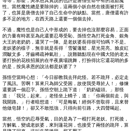
等等，那麼，吳承恩其實說的也許是唐僧生命中有的這點魔
性。當然魔性總是要除掉的，這兩個小妖自然在後面被打死
了，也算是唐僧去掉了自己生命中的缺點。當然，唐僧還有許
多不足的地方，在西天路上還要一個個去掉。
不過，魔性也是自己人中形成的，要去掉也沒那麼容易，正面
的力量有時甚至為此還要忍辱受恥。孫悟空為打死金角、銀角
大王的老奶奶，還哭了一陣。是老妖婆長得很可怕嗎？不是。
老妖婆的樣子，無非就是長得「雪鬢蓬鬆，星光晃亮。臉皮紅
潤皺文多，牙齒稀疏神氣壯」。說難聽點現在中國大陸的老太
婆打扮的花枝招展的在半夜廣場跳舞，打扮得比它還花哨的多
的是，按吳承恩的說法都是妖婆了？
孫悟空當時心想：「今日卻教我去拜此怪。若不跪拜，必定走
了風訊。苦啊！算來只為師父受困，故使我受辱於人！」修煉
還要講一個忍字。孫悟空朝上跪下道：「奶奶磕頭。」那怪
道：「我兒，起來。」老怪坐上轎子，道：「你兩個前走，與
我開路。」行者暗想道：「可是晦氣！經倒不曾取得，且來替
他做皂隸！」卻又不敢抵強，只得向前引路，大四聲喝起。
當然，悟空的忍辱受氣，目的是為了一棍打死老妖。打死後，
方解氣，變成老妖婆，來到蓮花洞，也接受了兩怪的跪拜，算