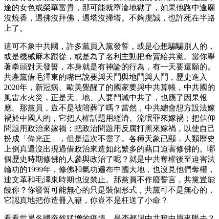
途的女色或榮華富貴，那可能就墮淪地獄了，如果他路中逢廟
沒燒香，遇佛沒拜佛，遇塔沒掃塔。不夠虔誠，也許死在半路
上了。
這可不象中共國，許多黨員入黨發誓，或是心想騙騙別人的，
或是機械麻木跟從，或是為了名利主動把命賣給共黨。當你舉
著拳頭對天發誓，本身就是有神論的行為，有一天要還願的。
共產黨借毛澤東的嘴巴說要與天鬥與地鬥與人鬥，歷史進入
2020年，新冠病、歐美覺醒了的國家要與中共算帳，中共國的
風雷水火災，正是天、地、人要鬥滅中共了，也應了因果報
應。那黨員，豈不是被陪葬了嗎？當然，中共總會想方設法嫁
禍於中國人的，它把人權話題用經濟、流氓罪來嫁禍；把信仰
問題用政治來嫁禍；把政治問題用反腐打黑來嫁禍，以使自己
扮成「偉光正」，但是這次不靈了。各種天象已顯，人類歷史
上倒真還沒出現過借政治來造如此繁多的藉口迫害修佛的。哪
個歷史時期修佛的人參與政治了呢？就是中共奪權後至迫害法
輪功的1999年，修佛和氣功遍布中國大地，也沒見他們奪權，
連文革和毛澤東時期也沒禁止。那黨員不作廢誓言，共黨豈能
饒你？你發誓可能無心的只是裝個形式，共黨可不是無心的，
它認真地把你造冊入籍，你豈不是枉送了小命？
看看世界各國突然猛增的疫情，是否都與中共暗中眉來眼去？