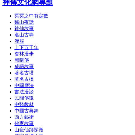
神傳文化網專題
冥冥之中有定數
醫山夜話
神仙故事
名山古寺
漢服
上下五千年
杏林漫步
黑暗傳
成語故事
著名古塔
著名古橋
中國曆法
書法漫談
民間傳說
中醫教材
中國古典舞
西方藝術
佛家故事
山嶽仙跡探微