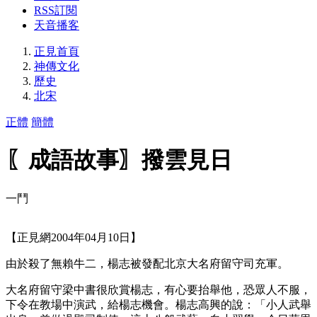
RSS訂閱
天音播客
正見首頁
神傳文化
歷史
北宋
正體
簡體
〖成語故事〗撥雲見日
一鬥
【正見網2004年04月10日】
由於殺了無賴牛二，楊志被發配北京大名府留守司充軍。
大名府留守梁中書很欣賞楊志，有心要抬舉他，恐眾人不服，
下令在教場中演武，給楊志機會。楊志高興的說：「小人武舉