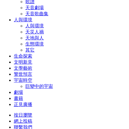
歌譜
天音劇場
天音歌曲集
人與環境
人與環境
天災人禍
天地與人
生態環境
其它
生命探索
文明新見
文學藝術
警世預言
宇宙時空
巨變中的宇宙
劇場
書籍
正見廣播
按日瀏覽
網上投稿
聯繫我們