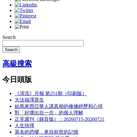
Search
Search
高級搜索
今日頭版
《清流》月報 第251期（印刷版）
大法福澤眾生
給馬來西亞華人講真相的修煉經歷和心得
對「好壞出自一念」的個人理解
正見週刊（錄音版）：20260715-20260721
人生抉擇
莫名的恐懼，來自前世的記憶