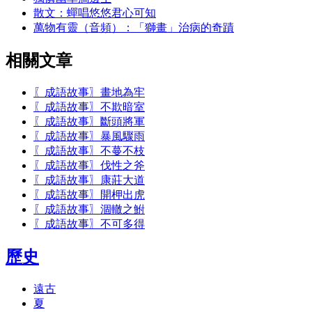
散文：蟬唱悠悠君心可知
萬物有靈（音頻）：「獅畫」治病的奇蹟
相關文章
〖成語故事〗畫地為牢
〖成語故事〗不欺暗室
〖成語故事〗斷頭將軍
〖成語故事〗暴風驟雨
〖成語故事〗不蔓不枝
〖成語故事〗伐性之斧
〖成語故事〗康莊大道
〖成語故事〗開柙出虎
〖成語故事〗涸轍之鮒
〖成語故事〗不可多得
歷史
遠古
夏