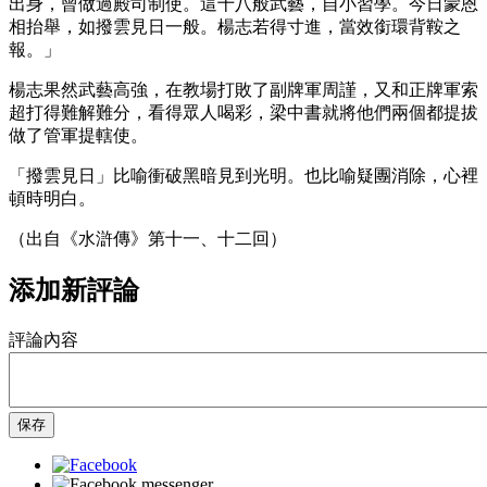
出身，曾做過殿司制使。這十八般武藝，自小習學。今日蒙恩
相抬舉，如撥雲見日一般。楊志若得寸進，當效銜環背鞍之
報。」
楊志果然武藝高強，在教場打敗了副牌軍周謹，又和正牌軍索
超打得難解難分，看得眾人喝彩，梁中書就將他們兩個都提拔
做了管軍提轄使。
「撥雲見日」比喻衝破黑暗見到光明。也比喻疑團消除，心裡
頓時明白。
（出自《水滸傳》第十一、十二回）
添加新評論
評論內容
保存