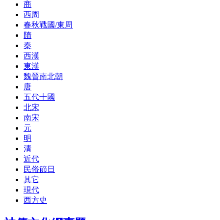
商
西周
春秋戰國/東周
隋
秦
西漢
東漢
魏晉南北朝
唐
五代十國
北宋
南宋
元
明
清
近代
民俗節日
其它
現代
西方史