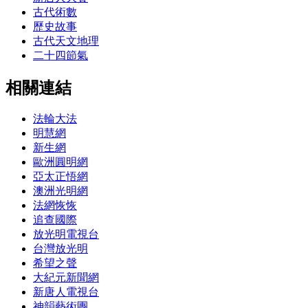
古代術數
歷史故事
古代天文地理
二十四節氣
相關連結
法輪大法
明慧網
新生網
歐洲圓明網
亞太正悟網
澳洲光明網
法網恢恢
追查國際
放光明電視台
台灣放光明
希望之聲
大紀元新聞網
新唐人電視台
神韻藝術團