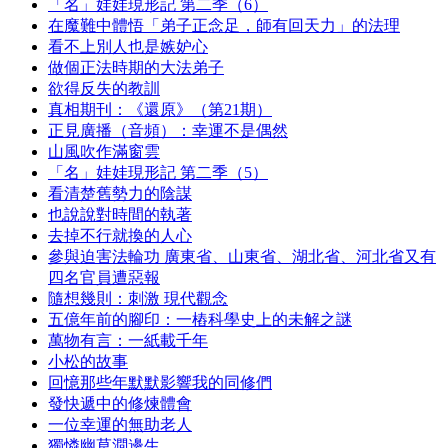
「名」娃娃現形記 第二季（6）
在魔難中體悟「弟子正念足，師有回天力」的法理
看不上別人也是嫉妒心
做個正法時期的大法弟子
欲得反失的教訓
真相期刊：《還原》（第21期）
正見廣播（音頻）：幸運不是偶然
山風吹作滿窗雲
「名」娃娃現形記 第二季（5）
看清楚舊勢力的陰謀
也說說對時間的執著
去掉不行就換的人心
參與迫害法輪功 廣東省、山東省、湖北省、河北省又有
四名官員遭惡報
隨想幾則：刺激 現代觀念
五億年前的腳印：一樁科學史上的未解之謎
萬物有言：一紙載千年
小松的故事
回憶那些年默默影響我的同修們
發快遞中的修煉體會
一位幸運的無助老人
獨憐幽草澗邊生