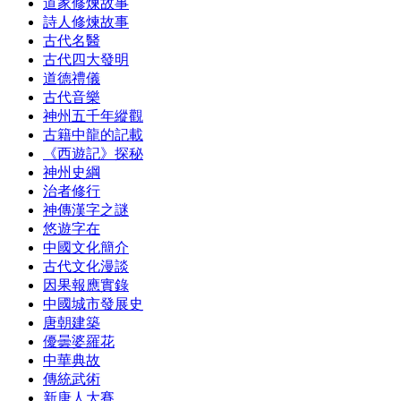
道家修煉故事
詩人修煉故事
古代名醫
古代四大發明
道德禮儀
古代音樂
神州五千年縱觀
古籍中龍的記載
《西遊記》探秘
神州史綱
治者修行
神傳漢字之謎
悠遊字在
中國文化簡介
古代文化漫談
因果報應實錄
中國城市發展史
唐朝建築
優曇婆羅花
中華典故
傳統武術
新唐人大賽