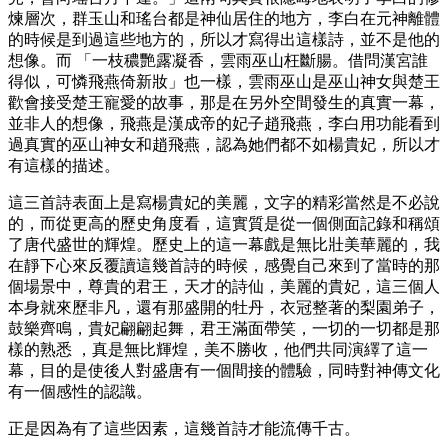
煉層次，群玉山和瑤台都是神仙居住的地方，李白在元神離體
的時候是到過這些地方的，所以才寫得出這樣詩，並不是他的
想像。而 「一枝穠艷露凝香，雲雨巫山枉斷腸。借問漢宮誰
得似，可憐飛燕倚新妝」也一樣，雲雨巫山是巫山神女與楚王
歡會接受楚王寵愛的故事，那是在另外空間發生的真實一幕，
並非人的想像，飛燕是漢成帝的妃子趙飛燕，李白用功能看到
過真實的巫山神女和趙飛燕，認為她們都不如楊貴妃，所以才
有這樣的描述。
這三首詩表面上是寫楊貴妃的美麗，文字的精彩當然是不必說
的，而從更高的歷史角度看，這實質是從一個側面記錄和稱頌
了唐代盛世的輝煌。歷史上的這一幕戲是無比壯美華麗的，我
在靜下心來反覆讀這幾首詩的時候，感覺自己來到了當時的那
個場景中，尊貴的君王，天才的詩仙，美麗的貴妃，這三個人
本身就來歷非凡，還有那盛開的牡丹，衣冠整著的梨園弟子，
鼓樂齊鳴，貴妃翩翩起舞，君王滿面帶笑，一切的一切都是那
樣的熟悉 ，真是無比輝煌，美不勝收，他們共同演繹了這一
幕，目的是使後人對盛唐有一個間接的體驗，同時對神傳文化
有一個感性的認識。
正是因為有了這些因素，這幾首詩才能流傳千古。