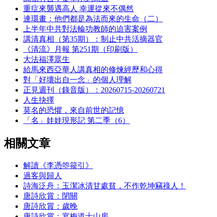
重症來襲遇高人 幸運從來不偶然
連環畫：他們都是為法而來的生命（二）
上半年中共對法輪功教師的迫害案例
講清真相（第35期）：制止中共活摘器官
《清流》月報 第251期（印刷版）
大法福澤眾生
給馬來西亞華人講真相的修煉經歷和心得
對「好壞出自一念」的個人理解
正見週刊（錄音版）：20260715-20260721
人生抉擇
莫名的恐懼，來自前世的記憶
「名」娃娃現形記 第二季（6）
相關文章
解讀《李憑箜篌引》
過客與歸人
詩海泛舟：玉潔冰清甘處貧，不作乾坤竊祿人！
唐詩欣賞：閉關
唐詩欣賞：歲晚
唐詩欣賞：宴梅道士山房