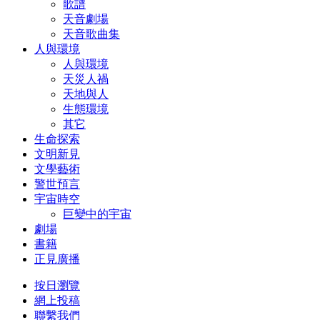
歌譜
天音劇場
天音歌曲集
人與環境
人與環境
天災人禍
天地與人
生態環境
其它
生命探索
文明新見
文學藝術
警世預言
宇宙時空
巨變中的宇宙
劇場
書籍
正見廣播
按日瀏覽
網上投稿
聯繫我們