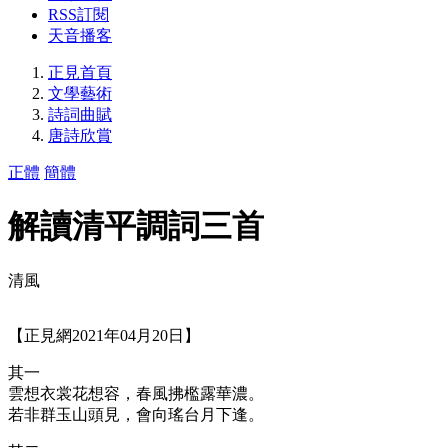
RSS訂閱
天音播客
正見首頁
文學藝術
詩詞曲賦
唐詩欣賞
正體
簡體
解讀清平調詞三首
清風
【正見網2021年04月20日】
其一
雲想衣裳花想容，春風拂檻露華濃。
若非群玉山頭見，會向瑤台月下逢。