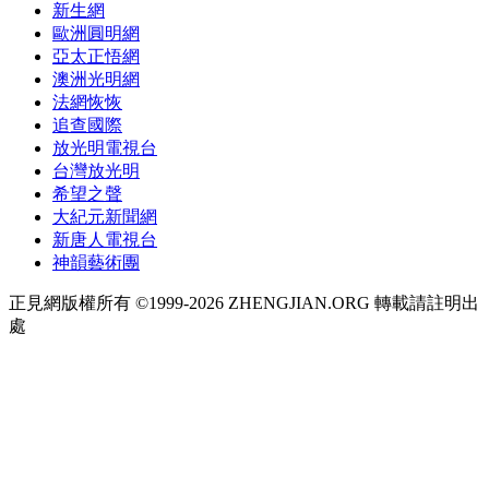
新生網
歐洲圓明網
亞太正悟網
澳洲光明網
法網恢恢
追查國際
放光明電視台
台灣放光明
希望之聲
大紀元新聞網
新唐人電視台
神韻藝術團
正見網版權所有 ©1999-2026 ZHENGJIAN.ORG 轉載請註明出
處