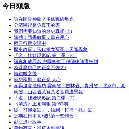
今日頭版
誰在圍攻神韻？多條戰線曝光
分清哪裡是你真正的家
我們需要知道的歷史真相(上)
隨感：讀書做事，重在用心
兩三行雁夕陽中
歷史故事：宋代孝女冤死，天降異象
「名」娃娃現形記 第二季（8）
講真相成罪名 中國多位工程師律師遭枉判
為甚麼自己的正念不強大?
轉錯帳之後
感想兩則：發正念 人心
參與迫害法輪功 雲南省、吉林省、貴州省、北京市、湖
南省、山西省又有八名官員遭惡報
「名」娃娃現形記 第二季（7）
《清流》正見周報 第952期
從「打掃浴缸」，悟到「打掃『欲』缸」
近期在日本真相點的一些體會
勸三退小故事
萬物有言：從草木到高遠