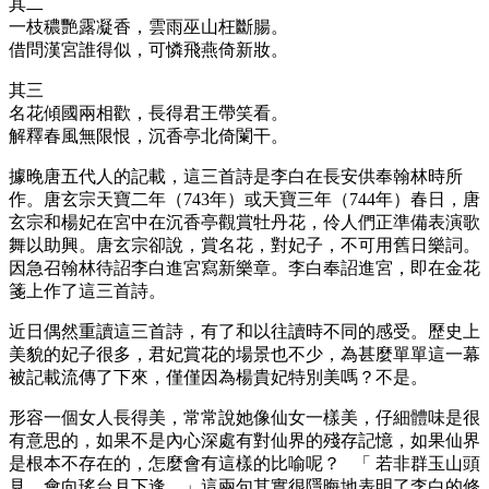
其二
一枝穠艷露凝香，雲雨巫山枉斷腸。
借問漢宮誰得似，可憐飛燕倚新妝。
其三
名花傾國兩相歡，長得君王帶笑看。
解釋春風無限恨，沉香亭北倚闌干。
據晚唐五代人的記載，這三首詩是李白在長安供奉翰林時所
作。唐玄宗天寶二年（743年）或天寶三年（744年）春日，唐
玄宗和楊妃在宮中在沉香亭觀賞牡丹花，伶人們正準備表演歌
舞以助興。唐玄宗卻說，賞名花，對妃子，不可用舊日樂詞。
因急召翰林待詔李白進宮寫新樂章。李白奉詔進宮，即在金花
箋上作了這三首詩。
近日偶然重讀這三首詩，有了和以往讀時不同的感受。歷史上
美貌的妃子很多，君妃賞花的場景也不少，為甚麼單單這一幕
被記載流傳了下來，僅僅因為楊貴妃特別美嗎？不是。
形容一個女人長得美，常常說她像仙女一樣美，仔細體味是很
有意思的，如果不是內心深處有對仙界的殘存記憶，如果仙界
是根本不存在的，怎麼會有這樣的比喻呢？ 「 若非群玉山頭
見，會向瑤台月下逢。」這兩句其實很隱晦地表明了李白的修