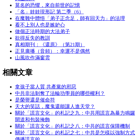
莫名的恐懼，來自前世的記憶
「名」娃娃現形記 第二季（6）
在魔難中體悟「弟子正念足，師有回天力」的法理
看不上別人也是嫉妒心
做個正法時期的大法弟子
欲得反失的教訓
真相期刊：《還原》（第21期）
正見廣播（音頻）：幸運不是偶然
山風吹作滿窗雲
相關文章
拿孩子當人質 共產黨的邪惡
中共非法剝奪了法輪功學員的哪些權利？
是榮譽還是催命符
天大的笑話，魔鬼還能讓人進天堂？
關於「謊言文化」的札記之九：中共用謊言為暴力鳴鑼
開道和包裝掩飾
關於「謊言文化」的札記之八：中共的謊言保障機制
關於「謊言文化」的札記之七：中共是怎樣以強制方式
傳播謊言的