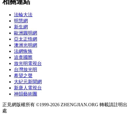
相關連結
法輪大法
明慧網
新生網
歐洲圓明網
亞太正悟網
澳洲光明網
法網恢恢
追查國際
放光明電視台
台灣放光明
希望之聲
大紀元新聞網
新唐人電視台
神韻藝術團
正見網版權所有 ©1999-2026 ZHENGJIAN.ORG 轉載請註明出
處