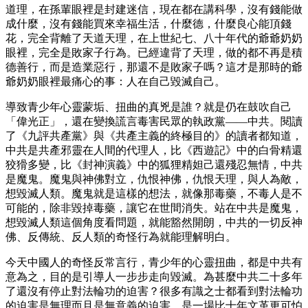
道理，在孫輩眼裡是封建迷信，現在都在講科學，沒有錢能做
成什麼，沒有錢能買來幸福生活，什麼德，什麼良心能頂錢
花，完全背離了天道天理，在上世紀七、八十年代的爺爺奶奶
眼裡，完全是敗家子行為。已經違背了天理，做的都不再是積
德善行，而是造業惡行，那還不是敗家子嗎？這才是那時的爺
爺奶奶眼裡最痛心的事：人在自己毀滅自己。
導致青少年心靈蒙垢、扭曲的真兇是誰？就是仍在鼓吹自己
「偉光正」，還在變換謊言毒害民眾的執政黨——中共。閱讀
了《九評共產黨》與《共產主義的終極目的》的讀者都知道，
中共是共產邪靈在人間的代理人，比《西遊記》中的白骨精還
狡猾多變，比《封神演義》中的狐狸精妲己還殘忍無情，中共
是魔鬼。魔鬼與神佛對立，仇恨神佛，仇恨天理，與人為敵，
想毀滅人類。魔鬼就是這樣的想法，就像那毒藥，不毒人是不
可能的，除非毀掉毒藥，讓它在世間消失。站在中共是魔鬼，
想毀滅人類這個角度看問題，就能豁然開朗，中共的一切反神
佛、反傳統、反人類的奇怪行為就能理解明白。
今天中國人的奇怪反常言行，青少年的心靈扭曲，都是中共有
意為之，目的是引導人一步步走向毀滅。為甚麼中共二十多年
了還沒有停止對法輪功的迫害？很多有識之士都看到對法輪功
的迫害是無理而且是無意義的迫害，是一場比十年文革更可怕