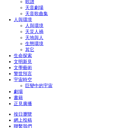
歌譜
天音劇場
天音歌曲集
人與環境
人與環境
天災人禍
天地與人
生態環境
其它
生命探索
文明新見
文學藝術
警世預言
宇宙時空
巨變中的宇宙
劇場
書籍
正見廣播
按日瀏覽
網上投稿
聯繫我們