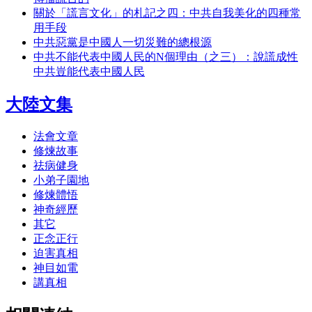
關於「謊言文化」的札記之四：中共自我美化的四種常
用手段
中共惡黨是中國人一切災難的總根源
中共不能代表中國人民的N個理由（之三）：說謊成性
中共豈能代表中國人民
大陸文集
法會文章
修煉故事
祛病健身
小弟子園地
修煉體悟
神奇經歷
其它
正念正行
迫害真相
神目如電
講真相