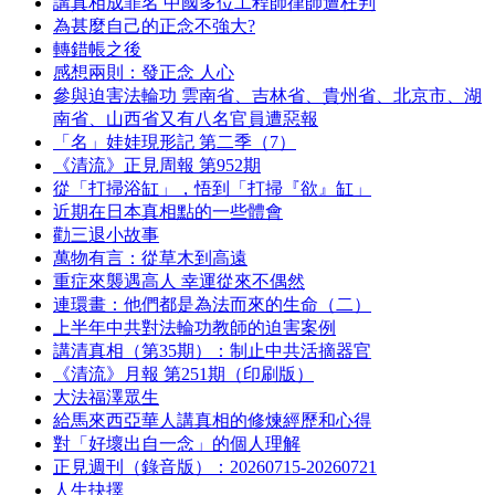
講真相成罪名 中國多位工程師律師遭枉判
為甚麼自己的正念不強大?
轉錯帳之後
感想兩則：發正念 人心
參與迫害法輪功 雲南省、吉林省、貴州省、北京市、湖
南省、山西省又有八名官員遭惡報
「名」娃娃現形記 第二季（7）
《清流》正見周報 第952期
從「打掃浴缸」，悟到「打掃『欲』缸」
近期在日本真相點的一些體會
勸三退小故事
萬物有言：從草木到高遠
重症來襲遇高人 幸運從來不偶然
連環畫：他們都是為法而來的生命（二）
上半年中共對法輪功教師的迫害案例
講清真相（第35期）：制止中共活摘器官
《清流》月報 第251期（印刷版）
大法福澤眾生
給馬來西亞華人講真相的修煉經歷和心得
對「好壞出自一念」的個人理解
正見週刊（錄音版）：20260715-20260721
人生抉擇