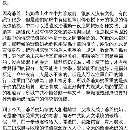
觀。
因為爺爺、奶奶輩出生在中共篡政前，很多人沒有文化，有的
識字很少，但是他們頭腦中有從祖輩口傳心授下來的很強的傳
統價值觀。中共可以通過政治運動一夜之間搗毀各種文物、遺
蹟等，讓後代人沒有傳統文化的參考與回憶，但是根深蒂固於
頭腦中的傳統價值觀卻不是一夜之間能鏟除的。70後的人都知
道，那時候的爺爺奶奶們也疼愛孫子輩的孩子，疼愛的方式是
言傳身教，把老祖宗留下的為人處事的「規矩」教會孫子孫女
們，讓他們的未來生活真正幸福美好。那時的孩子們是幸福
的，沒有學習上的壓力，爺爺奶奶認為，祖上積了德，才有後
世兒孫們的福分，能不能考上大學，學習能不能搞好，是福分
所定，命中沒有，人是求不來的。但是人可以注重自己的德
行，注重自己的修為，修出福分來，所以爺爺奶奶看重的是孩
子們的品德培養，道德養成，這正好與中共毀滅人類的罪惡目
的相違背，所以中共不惜發動十年文革，寧願摧毀經濟也要打
掉爺爺奶奶頭腦中的傳統價值觀。
到了今天，爺爺奶奶輩的人相繼離世，父輩人成了爺爺奶奶，
可是他們深受黨文化的毒害，隨著中共對人文環境的破壞，
假、惡、鬥一步步灌輸給人，開後門、花錢買官、貪污腐敗、
包二奶成風等敗壞的價值觀念深入人心，今天的爺爺奶奶的大