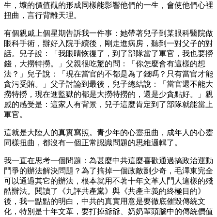
生，壞的價值觀的形成同樣能影響他們的一生，會使他們心裡
扭曲，言行背離天理。
有個親戚上個星期告訴我一件事：她帶著兒子到某眼科醫院做
眼科手術，辦好入院手續後，剛走進病房，聽到一對父子的對
話。兒子說：「我眼睛恢復了，到了部隊當了軍官，我也要撈
錢，大撈特撈。」父親很吃驚的問：「你怎麼會有這樣的想
法？」兒子說：「現在當官的不都是為了錢嗎？只有當官才能
貪污受賄。」父子討論到最後，兒子總結說：「當官還不能大
撈特撈，現在進監獄的都是大撈特撈的，還是少貪點好。」親
戚的感受是：這家人有背景，兒子這麼肯定到了部隊就能當上
軍官。
這就是大陸人的真實寫照。青少年的心靈扭曲，成年人的心靈
同樣扭曲，都沒有一個正常認識問題的思維邏輯了。
我一直在思考一個問題：為甚麼中共這麼喜歡通過搞政治運動
鬥爭的辦法解決問題？為了搞掉一個政敵劉少奇，毛澤東完全
可以通過其它的辦法，根本就用不著十年文革人鬥人這樣的殘
酷辦法。閱讀了《九評共產黨》與《共產主義的終極目的》
後，我一點點的明白，中共的真實用意是要徹底催毀傳統文
化，特別是十年文革，要打掉爺爺、奶奶輩頭腦中的傳統價值