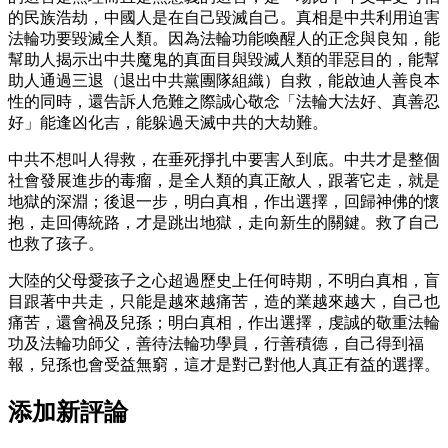
的民族浩劫，中國人是在自己毀滅自己。真相是中共利用迫害
法輪功要毀滅全人類。因為法輪功能喚醒人的正念與良知，能
幫助人揭示出中共魔鬼的真面目與毀滅人類的罪惡目的，能幫
助人通過三退（退出中共黨團隊組織）自救，能啟迪人善良本
性的同時，還告訴人危難之際誠心敬念「法輪大法好、真善忍
好」能逢凶化吉，能躲過天滅中共的大劫難。
中共不想叫人得救，在垂死掙扎中要害人到底。中共才是整個
社會發展進步的毒瘤，是全人類的真正敵人，跟著它走，就是
地獄的深淵；後退一步，明白真相，作出選擇，回歸神佛的懷
抱，走回傳統路，才是跳出地獄，走向新生的關鍵。救了自己
也救了孩子。
大陸的父母愛孩子之心超過歷史上任何時期，不明白真相，盲
目跟著中共走，只能是越來越痛苦，造的業越來越大，自己也
痛苦，還會禍及兒孫；明白真相，作出選擇，虔誠的敬重法輪
功及法輪功師父，善待法輪功學員，行善積德，自己得到福
報，兒孫也會受益無窮，這才是對己對他人真正有益的選擇。
添加新評論