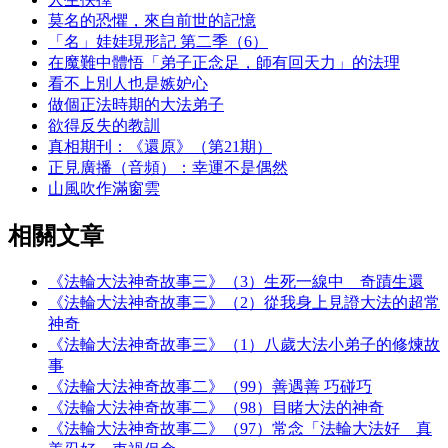
莫名的恐懼，來自前世的記憶
「名」娃娃現形記 第二季（6）
在魔難中體悟「弟子正念足，師有回天力」的法理
看不上別人也是嫉妒心
做個正法時期的大法弟子
欲得反失的教訓
真相期刊：《還原》（第21期）
正見廣播（音頻）：幸運不是偶然
山風吹作滿窗雲
相關文章
《法輪大法神奇故事三》（3）生死一線中 奇蹟生還
《法輪大法神奇故事三》（2）從我身上見證大法的超常
神奇
《法輪大法神奇故事三》（1）八歲大法小弟子的修煉故
事
《法輪大法神奇故事二》（99）善遇善 巧碰巧
《法輪大法神奇故事二》（98）目睹大法的神奇
《法輪大法神奇故事二》（97）常念「法輪大法好 真