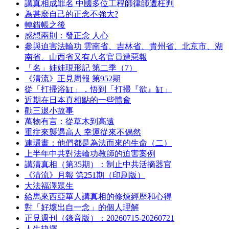
講真相成罪名 中國多位工程師律師遭枉判
為甚麼自己的正念不強大?
轉錯帳之後
感想兩則：發正念 人心
參與迫害法輪功 雲南省、吉林省、貴州省、北京市、湖
南省、山西省又有八名官員遭惡報
「名」娃娃現形記 第二季（7）
《清流》正見周報 第952期
從「打掃浴缸」，悟到「打掃『欲』缸」
近期在日本真相點的一些體會
勸三退小故事
萬物有言：從草木到高遠
重症來襲遇高人 幸運從來不偶然
連環畫：他們都是為法而來的生命（二）
上半年中共對法輪功教師的迫害案例
講清真相（第35期）：制止中共活摘器官
《清流》月報 第251期（印刷版）
大法福澤眾生
給馬來西亞華人講真相的修煉經歷和心得
對「好壞出自一念」的個人理解
正見週刊（錄音版）：20260715-20260721
人生抉擇