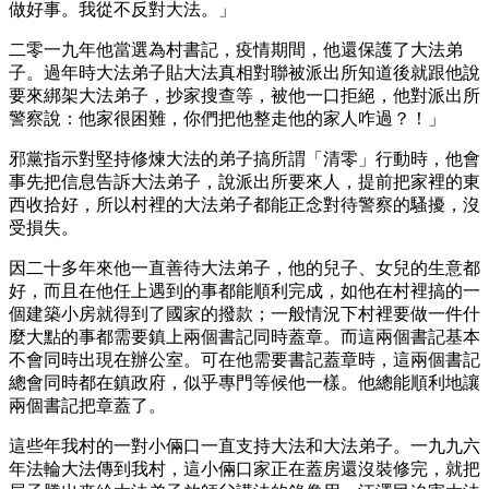
做好事。我從不反對大法。」
二零一九年他當選為村書記，疫情期間，他還保護了大法弟
子。過年時大法弟子貼大法真相對聯被派出所知道後就跟他說
要來綁架大法弟子，抄家搜查等，被他一口拒絕，他對派出所
警察說：他家很困難，你們把他整走他的家人咋過？！」
邪黨指示對堅持修煉大法的弟子搞所謂「清零」行動時，他會
事先把信息告訴大法弟子，說派出所要來人，提前把家裡的東
西收拾好，所以村裡的大法弟子都能正念對待警察的騷擾，沒
受損失。
因二十多年來他一直善待大法弟子，他的兒子、女兒的生意都
好，而且在他任上遇到的事都能順利完成，如他在村裡搞的一
個建築小房就得到了國家的撥款；一般情況下村裡要做一件什
麼大點的事都需要鎮上兩個書記同時蓋章。而這兩個書記基本
不會同時出現在辦公室。可在他需要書記蓋章時，這兩個書記
總會同時都在鎮政府，似乎專門等候他一樣。他總能順利地讓
兩個書記把章蓋了。
這些年我村的一對小倆口一直支持大法和大法弟子。一九九六
年法輪大法傳到我村，這小倆口家正在蓋房還沒裝修完，就把