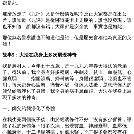
都是死。
那麼放走了《九評》又是什麼情況呢？反正大家都是在出公
差，誰知道《九評》是從哪道關卡上走脫的，誰也沒發現，誰
也不知道，誰都沒有錯，大家都是安全的，事實也是如此。
那位無名警察誰也不知道他是誰，但是歷史會稱他為真正的英
雄！
故事5：大法在我身上多次展現神奇
我是農村人，今年五十五歲，是一九九六年春天得法的老弟
子。得法前，我全身有好多種病，手剝皮、貧血、血壓低、心
臟衰弱、十二指腸潰瘍、婦科病等，身體很虛弱，吃藥也不管
用，每天都身心疲憊，痛苦不堪。修煉大法後，是慈悲偉大的
師父給我淨化了身體，我全身的病不翼而飛。大法在我身上展
現了多次的神奇。
一、師父給我淨化了身體
在我生完兩個孩子後，由於經濟條件不好，沒有多少營養，導
致了我的身體落下很多疾病，出現貧血、神經衰弱、血壓低、
心臟衰弱、十二指腸潰瘍，到處求醫，吃了很多藥都沒有好