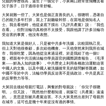
兒媳的學歷很高，還生了一個兒子，小舅兩口經常坐飛機去看
兒子孫子，日子過得非常舒暢。
大舅就難一些了。大舅也是個正直善良的人，很聰明，憑著自
己的能力多年打拚，當上了副廳級幹部，在當地是個知名人
士。我去看他時，他從桌底下摸出《九評共產黨》說：「我也
在看。」但對法輪功真相併不太接受，我跟他講了許多法輪功
受迫害的事實，他沒有表態。
我知道大舅是個好人，只是被中共多年洗腦，比較固執己見。
但上天對他很眷顧，多次給他機會。一天他突然來到我所在城
市，我很吃驚，因為他從沒來過這裡。於是我給了他一個U
盤，裡面有中共活摘法輪功學員器官的國際調查報告，《毛澤
東——鮮為人知的故事》，中共歷史上利用各種政治運動迫害
中國人的文集，以及中國人被洗腦後常見的疑問解答匯總，如
中國不等於中共，法輪功學員反迫害不是搞政治，中共是真正
的反華勢力等等。
大舅回去後給母親打電話，興奮的對母親說：「你兒子很聰
明。」但又說，「既然他什麼都知道，就躲它（共產黨）遠遠
的。」意思是別被共產黨迫害。不久大舅竟然出差到了母親所
在城市，這可也是幾十年來從沒有過的事情。