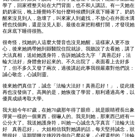
學了，回家裡整天站在大門背面，也不和人講話。有一天她在
奶奶家玩，晚上睡覺時不知什麼時候鑽到床底下睡著了。奶奶
醒來沒見到人，急壞了，叫來家人到處找，不放心在外面水溝
裡也找個夠，還是沒見人影。最後在家把鞋櫃打開，才發現她
在床底下睡得很熟。
很奇怪，找她的人這麼大聲音也沒見她醒，這樣家人更不放
心，後來她媽帶她到縣醫院住院就診。我聽說了去看她，講了
大法真相，送給她護身符，告訴她誠念九字 「真善忍好，法
輪大法好」身體會好起來的。不久出院了，表面看上去好多
了，但不多久又發了兩次，過後講起此事我很嚴肅對他們說：
誠心敬念，心誠則靈。
後來她們真信了，誠念「法輪大法好！真善忍好！」，從此後
再也沒發病了。高興的是，她恢復了學習，順利通過高考，以
優異成績考取大學。
我大姐今年87歲，在她70歲那年得了眼癌，就是眼睛裡長出象
彈簧一樣的一個東西，很嚇人的。我見到她，那東西已經有一
公分大了。我送她護身符，叫她一心誠念九字真言「法輪大法
好 真善忍好」。大姐相信我對她講的話，每天堅持誠念，狀
態很好，這期間幾次摔跤跌倒自己爬起來，心裡還想的「法輪