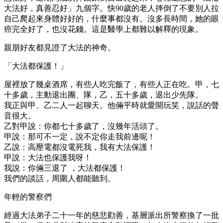
大法好，真善忍好」九個字。快90歲的老人摔倒了不要別人拉
自己爬起來身體好好的，什麼事都沒有。沒多長時間，她的眼
癌完全好了，也沒花錢。這是醫學上都難以解釋的現象。
親朋好友都見證了大法的神奇。
「大法都保護！」
屋裡放了幾桌酒席，有些人吃完飯了，有些人正在吃。甲，七
十多歲，主動退出團、隊，乙，五十多歲，退出少先隊。
我正與甲、乙二人一起聊天。他倆平時就愛開玩笑，說話的聲
音很大。
乙對甲說：你都七十多歲了，沒幾年活頭了。
甲說：那可不一定，說不定你走我前邊呢！
乙說：高壓電都沒電死我，我有大法保護！
甲說：大法也保護我呀！
我說：你倆三退了 ，大法都保護！
我們的談話，周圍人都能聽到。
年輕的警察們
經過大法弟子二十一年的慈悲勸善，基層派出所警察換了一批