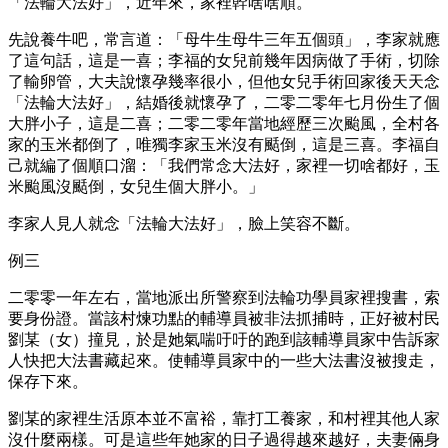
「法輪大法好」，近年來，家裡幹啥啥順。
先說養牛吧，常言道：「母牛生母牛三年五個頭」，李家就應
了這句話，這是一喜；李福的女兒前幾年因病做了手術，切除
了輸卵管，大夫說懷孕幾率很小，但他女兒手術回家後天天念
「法輪大法好」，結婚後就懷孕了，二零二零年七月份生了個
大胖小子，這是二喜；二零二零年當地經歷三次颱風，全村各
家的玉米都倒了，唯獨李家玉米沒有颳倒，這是三喜。李福自
己就編了個順口溜：「我們常念大法好，家裡一切啥都好，玉
米颱風沒颳倒，女兒生個大胖小。」
李家人見人就念「法輪大法好」，臉上笑容不斷。
例三
二零零一年左右，當地派出所警察到法輪功學員家裡搜書，索
要身份證。當該村煉功點的輔導員被非法抓捕時，正好被村民
劉某（女）撞見，於是她氣喘吁吁的跑到該輔導員家中告訴家
人快把大法書藏起來。使輔導員家中的一些大法書沒被搜走，
保存下來。
劉某的家裡生活原本並不富裕，靠打工養家，和村裡其他人家
沒什麼兩樣。可是這些年她家的日子過得越來越好，夫妻倆身