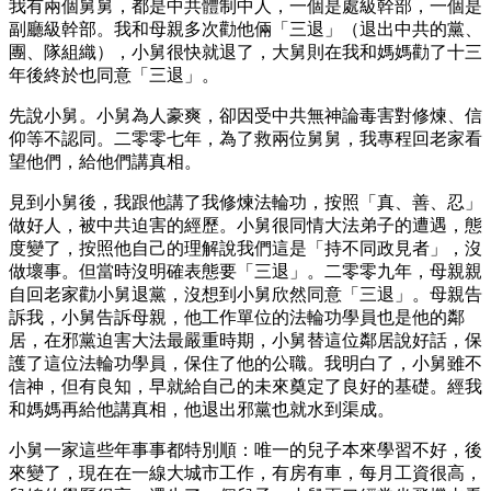
我有兩個舅舅，都是中共體制中人，一個是處級幹部，一個是
副廳級幹部。我和母親多次勸他倆「三退」（退出中共的黨、
團、隊組織），小舅很快就退了，大舅則在我和媽媽勸了十三
年後終於也同意「三退」。
先說小舅。小舅為人豪爽，卻因受中共無神論毒害對修煉、信
仰等不認同。二零零七年，為了救兩位舅舅，我專程回老家看
望他們，給他們講真相。
見到小舅後，我跟他講了我修煉法輪功，按照「真、善、忍」
做好人，被中共迫害的經歷。小舅很同情大法弟子的遭遇，態
度變了，按照他自己的理解說我們這是「持不同政見者」，沒
做壞事。但當時沒明確表態要「三退」。二零零九年，母親親
自回老家勸小舅退黨，沒想到小舅欣然同意「三退」。母親告
訴我，小舅告訴母親，他工作單位的法輪功學員也是他的鄰
居，在邪黨迫害大法最嚴重時期，小舅替這位鄰居說好話，保
護了這位法輪功學員，保住了他的公職。我明白了，小舅雖不
信神，但有良知，早就給自己的未來奠定了良好的基礎。經我
和媽媽再給他講真相，他退出邪黨也就水到渠成。
小舅一家這些年事事都特別順：唯一的兒子本來學習不好，後
來變了，現在在一線大城市工作，有房有車，每月工資很高，