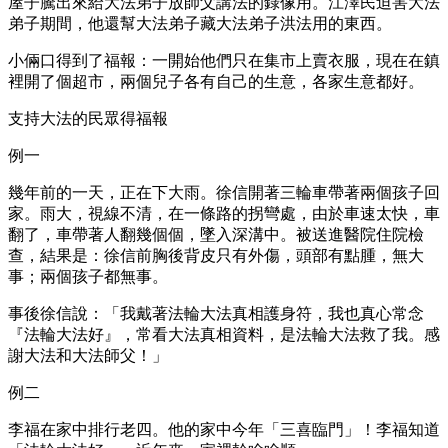
屋子騰出來給大法弟子放師父講法的錄像用。江澤民迫害大法
弟子期間，他還幫大法弟子藏大法弟子洪法用的東西。
小倆口得到了福報：一開始他們只在集市上賣衣服，現在在鎮
裡開了個超市，兩個兒子各有自己的生意，各家生意都好。
支持大法的民眾得福報
例一
幾年前的一天，正在下大雨。徐信開著三輪車帶著兩個孩子回
家。雨大，視線不清，在一條路的拐彎處，由於車速太快，車
翻了，車帶著人翻幾個個，墜入深溝中。被送進醫院住院檢
查，結果是：徐信前胸後背皮只有外傷，頭部有點腫，無大
事；兩個孩子都無事。
事後徐信說：「我戴著法輪大法真相護身符，我也真心常念
『法輪大法好』，常看大法真相資料，是法輪大法救了我。感
謝大法和大法師父！」
例二
李福在家中排行老四。他的家中今年「三喜臨門」！李福知道