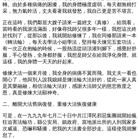
轉。由於多種病痛的困擾，我的身體極度虛弱，每天都無精打
采，無力氣幹活，丈夫看著我就發愁，我自己更是苦不堪言。
正在這時，我們鄰居大嫂子請來一篇經文《真修》，給我看，
當時看的我淚流滿面，好像尋找師父很多年一樣，我想這次終
於找到了，從那以後，我就開始修煉了，我在同修那請來一本
《轉法輪》，每天去學法小組學法，堅持每天煉完五套功法，
有一次正在抱輪的時候，一股熱流從頭頂灌到腳下，感覺好舒
服，手心發熱，全身都舒服，我想是師父在給我淨化身體。就
這樣，我的身體一天天的好起來。
修煉大法一個來月後，我全身的病痛不翼而飛。我丈夫一看也
開心了，他與別人說我媳婦是煉法輪大法好的，從此一家人真
是其樂融融，相信法輪大法好，感謝大法師父的慈悲救度之
恩，真是修煉大法顯神奇。
二、離開大法舊病復發、重修大法恢復健康
可是，在一九九九年七月二十日中共江澤民邪惡集團就開始瘋
狂迫害法輪功，縣公安局、鎮政府、當地派出所的人到我家多
次威逼、恐嚇和騷擾，把我的大法書全部抄走。這樣使我就懈
怠了。