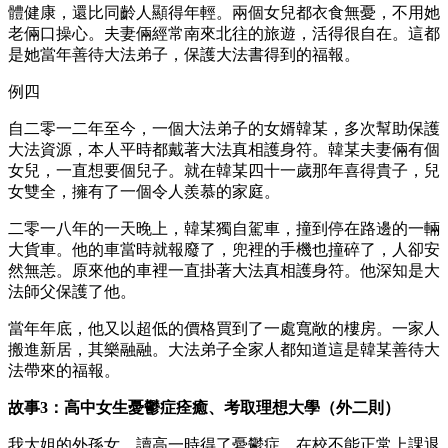
體健康，還比同齡人顯得年輕。兩個女兒都衣食無憂，不用她
老倆口操心。夫妻倆經常南來北往的旅遊，活得很自在。這都
是她當年善待大法弟子，保護大法書得到的福報。
例四
自二零一二年至今，一個大法弟子的女婿韓某，多次幫助保護
大法資源，本人平時都戴著大法真相護身符。韓某夫妻倆有個
女兒，一直想要個兒子。就在韓某四十一歲那年喜得貴子，兒
女雙全，擁有了一個令人羨慕的家庭。
二零一八年的一天晚上，韓某獨自駕車，撞到停在路邊的一輛
大貨車。他的車當時就報廢了，兜裡的手機也撞碎了，人卻安
然無恙。原來他的車裡一直掛著大法真相護身符。他深知是大
法師父保護了他。
當年年底，他又以超低的價格買到了一處寬敞的樓房。一家人
搬進新居，其樂融融。大法弟子全家人都知道這是韓某善待大
法帶來的福報。
故事3：高中女生憂鬱症痊癒、考取理想大學（外二則）
我大姐的外孫女，讀高一時得了憂鬱症，在校不能正常上課退