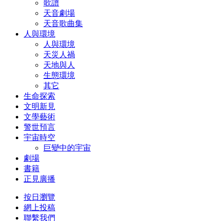
歌譜
天音劇場
天音歌曲集
人與環境
人與環境
天災人禍
天地與人
生態環境
其它
生命探索
文明新見
文學藝術
警世預言
宇宙時空
巨變中的宇宙
劇場
書籍
正見廣播
按日瀏覽
網上投稿
聯繫我們