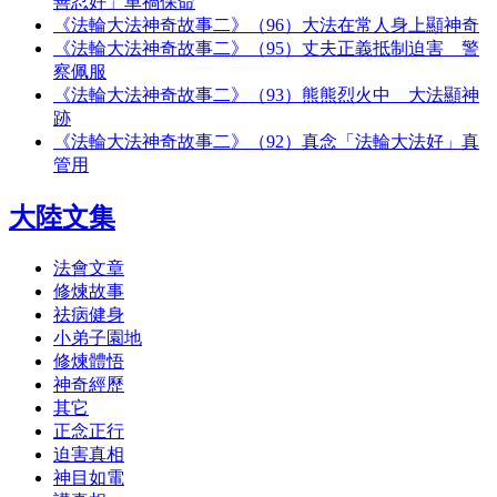
善忍好」車禍保命
《法輪大法神奇故事二》（96）大法在常人身上顯神奇
《法輪大法神奇故事二》（95）丈夫正義抵制迫害 警
察佩服
《法輪大法神奇故事二》（93）熊熊烈火中 大法顯神
跡
《法輪大法神奇故事二》（92）真念「法輪大法好」真
管用
大陸文集
法會文章
修煉故事
祛病健身
小弟子園地
修煉體悟
神奇經歷
其它
正念正行
迫害真相
神目如電