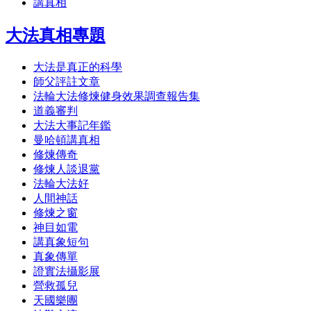
講真相
大法真相專題
大法是真正的科學
師父評註文章
法輪大法修煉健身效果調查報告集
道義審判
大法大事記年鑑
曼哈頓講真相
修煉傳奇
修煉人談退黨
法輪大法好
人間神話
修煉之窗
神目如電
講真象短句
真象傳單
證實法攝影展
營救孤兒
天國樂團