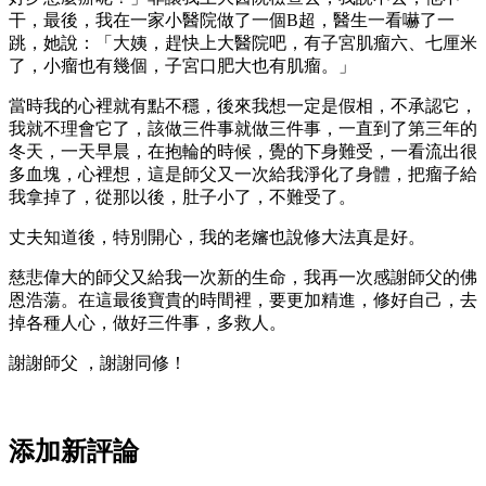
干，最後，我在一家小醫院做了一個B超，醫生一看嚇了一
跳，她說：「大姨，趕快上大醫院吧，有子宮肌瘤六、七厘米
了，小瘤也有幾個，子宮口肥大也有肌瘤。」
當時我的心裡就有點不穩，後來我想一定是假相，不承認它，
我就不理會它了，該做三件事就做三件事，一直到了第三年的
冬天，一天早晨，在抱輪的時候，覺的下身難受，一看流出很
多血塊，心裡想，這是師父又一次給我淨化了身體，把瘤子給
我拿掉了，從那以後，肚子小了，不難受了。
丈夫知道後，特別開心，我的老嬸也說修大法真是好。
慈悲偉大的師父又給我一次新的生命，我再一次感謝師父的佛
恩浩蕩。在這最後寶貴的時間裡，要更加精進，修好自己，去
掉各種人心，做好三件事，多救人。
謝謝師父 ，謝謝同修！
添加新評論