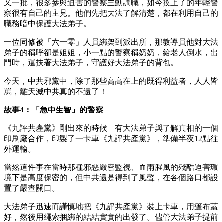
又一批，很多參與迫害的警察主動調職，如今換上了的年輕警
察很有自己的主見。他們先把大法了解清楚，都在利用自己的
職務暗中保護大法弟子。
一位同修被「六一零」人員綁架到派出所，那教導員他對大法
弟子的稱呼卻是姐姐，小一點的警察稱奶奶，給老人倒水，出
門時，還扶著大法弟子，守護好大法弟子的背包。
今天，中共邪黨中，除了那些高高在上的既得利益者，人人皆
罵，離天滅中共真的不遠了！
故事4：「急中生智」的警察
《九評共產黨》剛出來的時候，有大法弟子與了解真相的一個
印刷廠合作，印製了一卡車《九評共產黨》，準備半夜12點往
外運輸。
當然這件事在當時那種邪惡嚴密監視、血雨腥風的殘酷迫害環
境下是高度保密的，但中共還是得到了風聲，在各個路口都設
置了嚴查關口。
大法弟子迅速而謹慎地把《九評共產黨》裝上卡車，用篷布蓋
好，然後用繩索捆綁的結結實實的出發了。儘管大法弟子提前