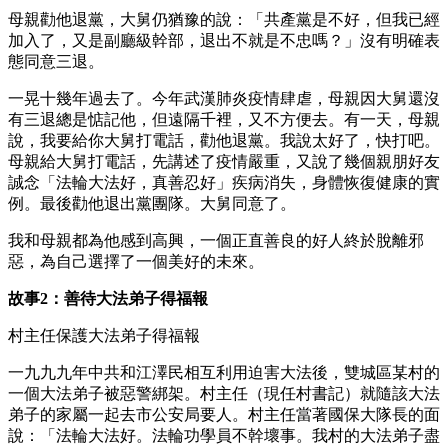
母親勸他退黨，大舅仍猶豫的說：「共產黨是不好，但我已經
加入了，又是副廳級幹部，退出不就是不忠嗎？」沒有明確表
態同意三退。
一晃十幾年過去了。今年武漢肺炎疫情肆虐，母親因大舅還沒
有三退總是惦記他，但遠隔千裡，又不方便去。有一天，母親
說，我要給你大舅打電話，勸他退黨。我說太好了，快打吧。
母親給大舅打電話，先講述了疫情嚴重，又說了幾個親朋好友
誠念「法輪大法好，真善忍好」疾病消失，身體恢復健康的實
例。最後勸他退出黨團隊。大舅同意了。
我和母親都為他感到高興，一個正直善良的好人終於脫離邪
惡，為自己選擇了一個美好的未來。
故事2：善待大法弟子得福報
村主任保護大法弟子得福報
一九九九年中共和江澤民相互利用迫害大法後，雙城區某村的
一個大法弟子被惡警綁架。村主任（現任村書記）就隨該大法
弟子的家屬一起去市公安局要人。村主任當著國保大隊長的面
說：「法輪大法好。法輪功學員不幹壞事。我村的大法弟子盡