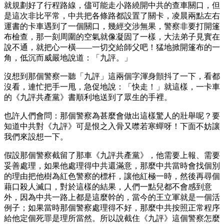
就規劃好了行程路線，儘可能走小路繞開中共的查車關口，但
是這次非比平常，中共把各條路都設置了關卡，凌晨兩點左右
運書的卡車遇到了一個關口，幾經交涉無果，警察非要打開篷
布檢查，那一刻周圍的空氣就像凝固了一樣，大法弟子見實在
說不通，就把心一橫——一切交給師父吧！猛地掀開篷布的一
角，低沉而威嚴地說道：「九評。」
沒想到那個警察一聽「九評」這兩個字渾身顫抖了一下，看都
沒看，連忙把手一甩，急促地說：「快走！」就這樣，一卡車
的《九評共產黨》書順利地送到了眾生的手裡。
也許人們會問：那個警察為甚麼會做出這樣驚人的壯舉呢？要
知道中共對《九評》可是恨之入骨又噤若寒蟬呀！下面不妨讓
我們來設想一下。
假設那個警察截留了那車《九評共產黨》，他需要上報、需要
妥善處理，如果他處理得中共還滿意，那麼中共當時會找個別
的理由把他樹為紅色警察的標杆，讓他紅極一時，然後再尋個
藉口殺人滅口，對於這樣的結果，人們一點兒都不會感到意
外，因為中共一路上都是這麼幹的，當今的王立軍就是一個活
例子；如果當時那個警察處理得不好，那麼中共按照正常程序
給他定個死罪是理所當然。所以說截住《九評》這個警察怎麼