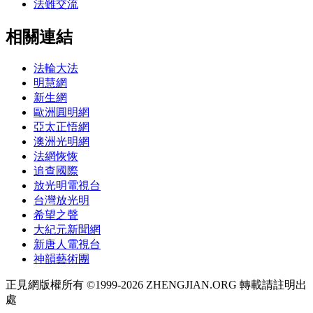
法難交流
相關連結
法輪大法
明慧網
新生網
歐洲圓明網
亞太正悟網
澳洲光明網
法網恢恢
追查國際
放光明電視台
台灣放光明
希望之聲
大紀元新聞網
新唐人電視台
神韻藝術團
正見網版權所有 ©1999-2026 ZHENGJIAN.ORG 轉載請註明出
處