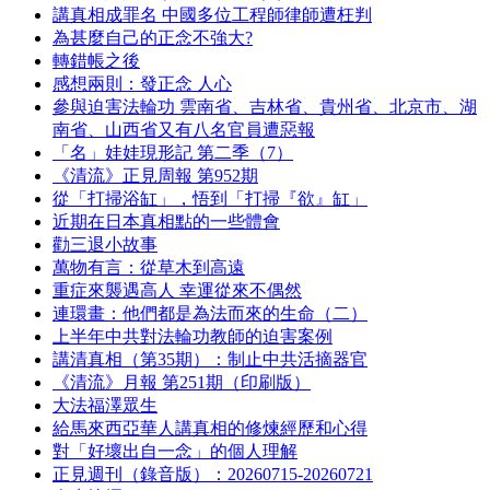
講真相成罪名 中國多位工程師律師遭枉判
為甚麼自己的正念不強大?
轉錯帳之後
感想兩則：發正念 人心
參與迫害法輪功 雲南省、吉林省、貴州省、北京市、湖
南省、山西省又有八名官員遭惡報
「名」娃娃現形記 第二季（7）
《清流》正見周報 第952期
從「打掃浴缸」，悟到「打掃『欲』缸」
近期在日本真相點的一些體會
勸三退小故事
萬物有言：從草木到高遠
重症來襲遇高人 幸運從來不偶然
連環畫：他們都是為法而來的生命（二）
上半年中共對法輪功教師的迫害案例
講清真相（第35期）：制止中共活摘器官
《清流》月報 第251期（印刷版）
大法福澤眾生
給馬來西亞華人講真相的修煉經歷和心得
對「好壞出自一念」的個人理解
正見週刊（錄音版）：20260715-20260721