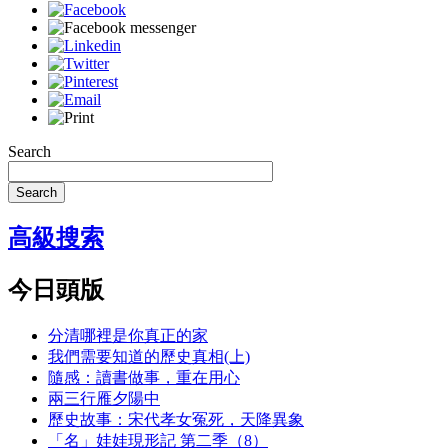
Search
Search
高級搜索
今日頭版
分清哪裡是你真正的家
我們需要知道的歷史真相(上)
隨感：讀書做事，重在用心
兩三行雁夕陽中
歷史故事：宋代孝女冤死，天降異象
「名」娃娃現形記 第二季（8）