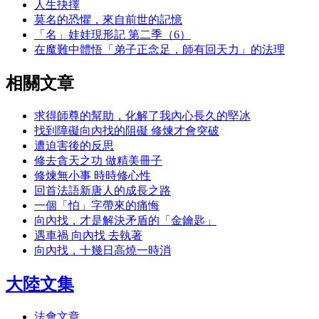
人生抉擇
莫名的恐懼，來自前世的記憶
「名」娃娃現形記 第二季（6）
在魔難中體悟「弟子正念足，師有回天力」的法理
相關文章
求得師尊的幫助，化解了我內心長久的堅冰
找到障礙向內找的阻礙 修煉才會突破
遭迫害後的反思
修去貪天之功 做精美冊子
修煉無小事 時時修心性
回首法語新唐人的成長之路
一個「怕」字帶來的痛悔
向內找，才是解決矛盾的「金鑰匙」
遇車禍 向內找 去執著
向內找，十幾日高燒一時消
大陸文集
法會文章