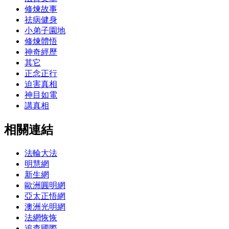
修煉故事
祛病健身
小弟子園地
修煉體悟
神奇經歷
其它
正念正行
迫害真相
神目如電
講真相
相關連結
法輪大法
明慧網
新生網
歐洲圓明網
亞太正悟網
澳洲光明網
法網恢恢
追查國際