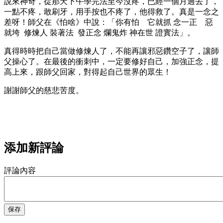
說來神奇，從那天下午學完法至今沒疼，已經一個月過去了，
一點不疼，敢刷牙，用手按也不疼了，他得救了。真是一念之
差呀！師父在《怕啥》中說：「你有怕 它就抓 念一正 惡
就垮 修煉人 裝著法 發正念 爛鬼炸 神在世 證實法」。
真得時時把自己當做修煉人了，不能再讓邪惡鑽空子了，讓師
父操心了。在最後的衝刺中，一定要修好自己，加強正念，提
高上來，跟師父回家，對得起自己世界的眾生！
謝謝師父的慈悲苦度。
添加新評論
評論內容
保存