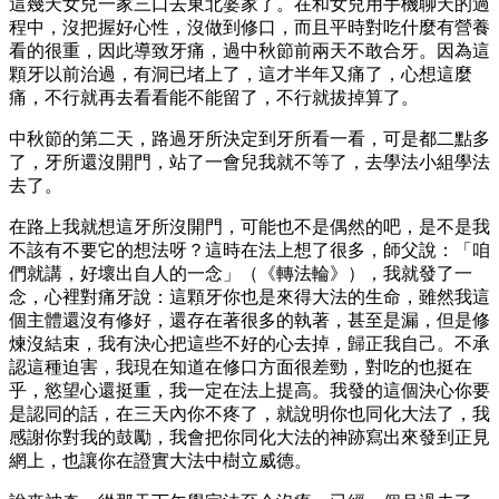
這幾天女兒一家三口去東北婆家了。在和女兒用手機聊天的過
程中，沒把握好心性，沒做到修口，而且平時對吃什麼有營養
看的很重，因此導致牙痛，過中秋節前兩天不敢合牙。因為這
顆牙以前治過，有洞已堵上了，這才半年又痛了，心想這麼
痛，不行就再去看看能不能留了，不行就拔掉算了。
中秋節的第二天，路過牙所決定到牙所看一看，可是都二點多
了，牙所還沒開門，站了一會兒我就不等了，去學法小組學法
去了。
在路上我就想這牙所沒開門，可能也不是偶然的吧，是不是我
不該有不要它的想法呀？這時在法上想了很多，師父說：「咱
們就講，好壞出自人的一念」（《轉法輪》），我就發了一
念，心裡對痛牙說：這顆牙你也是來得大法的生命，雖然我這
個主體還沒有修好，還存在著很多的執著，甚至是漏，但是修
煉沒結束，我有決心把這些不好的心去掉，歸正我自己。不承
認這種迫害，我現在知道在修口方面很差勁，對吃的也挺在
乎，慾望心還挺重，我一定在法上提高。我發的這個決心你要
是認同的話，在三天內你不疼了，就說明你也同化大法了，我
感謝你對我的鼓勵，我會把你同化大法的神跡寫出來發到正見
網上，也讓你在證實大法中樹立威德。