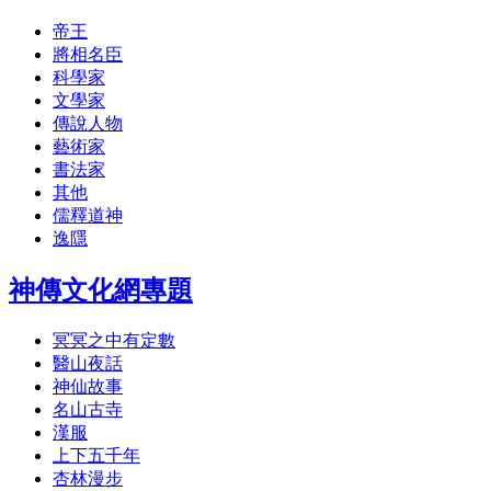
帝王
將相名臣
科學家
文學家
傳說人物
藝術家
書法家
其他
儒釋道神
逸隱
神傳文化網專題
冥冥之中有定數
醫山夜話
神仙故事
名山古寺
漢服
上下五千年
杏林漫步