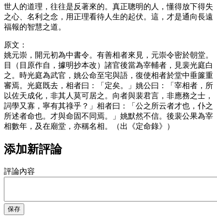
世人的道理，往往是反著來的。真正聰明的人，懂得放下得失
之心、名利之念，用正理看待人生的起伏。這，才是通向長遠
福報的智慧之道。
原文：
姚元崇，開元初為中書令。有善相者來見，元崇令密於朝堂。
目（目原作自，據明抄本改）諸官後當為宰輔者，見裴光庭白
之。時光庭為武官，姚公命至宅與語，復使相者於堂中垂簾重
審焉。光庭既去，相者曰：「定矣。」姚公曰：「宰相者，所
以佐天成化，非其人莫可居之。向者與裴君言，非應務之士，
詞學又寡，寧有其祿乎？」相者曰：「公之所云者才也，仆之
所述者命也。才與命固不同焉。」姚默然不信。後裴公果為宰
相數年，及在廟堂，亦稱名相。（出《定命錄》）
添加新評論
評論內容
保存