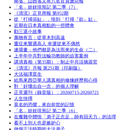
南省、山西省又有八名官員遭惡報
「名」娃娃現形記 第二季（7）
《清流》正見周報 第952期
從「打掃浴缸」，悟到「打掃『欲』缸」
近期在日本真相點的一些體會
勸三退小故事
萬物有言：從草木到高遠
重症來襲遇高人 幸運從來不偶然
連環畫：他們都是為法而來的生命（二）
上半年中共對法輪功教師的迫害案例
講清真相（第35期）：制止中共活摘器官
《清流》月報 第251期（印刷版）
大法福澤眾生
給馬來西亞華人講真相的修煉經歷和心得
對「好壞出自一念」的個人理解
正見週刊（錄音版）：20260715-20260721
人生抉擇
莫名的恐懼，來自前世的記憶
「名」娃娃現形記 第二季（6）
在魔難中體悟「弟子正念足，師有回天力」的法理
看不上別人也是嫉妒心
做個正法時期的大法弟子