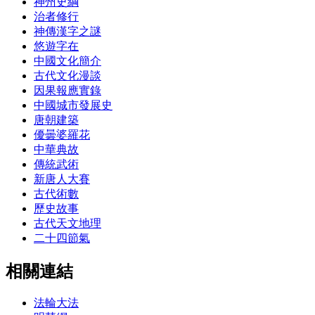
神州史綱
治者修行
神傳漢字之謎
悠遊字在
中國文化簡介
古代文化漫談
因果報應實錄
中國城市發展史
唐朝建築
優曇婆羅花
中華典故
傳統武術
新唐人大賽
古代術數
歷史故事
古代天文地理
二十四節氣
相關連結
法輪大法