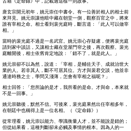
古籍《定命錄》中，記載過這樣一則故事。
唐玄宗開元初年，姚元崇任中書令。有一位善於相人的相士前
來拜見。姚元崇讓他暗中藏在朝堂一側，觀察百官之中，將來
誰有宰相之命。相士看到裴光庭時，斷言道：「此人可以做宰
相。」
當時的裴光庭不過是一名武官。姚元崇心存疑慮，便將裴光庭
請到家中談話，又讓相士藏在堂屋門帘之後，再次觀察。裴光
庭離開後，相士依舊肯定地說：「錯不了，就是此人。」
姚元崇卻不以為然，說道：「宰相，是輔佐天子、成就治世大
業的人。若非其人，斷不可居其位。方才與裴君交談，他並非
通達時務之士，學問又淺薄，怎會有宰相之福呢？」
相士回答：「您所論的是才，我所看的是命。才與命，本來就
不是一回事。」
姚元崇聽後，默然不信。可後來，裴光庭果然出任宰相多年，
在朝廷中也稱得上是一位名相。（《定命錄》）
從常理看，姚元崇以能力、學識衡量人才，並不能說是錯的；
但從結果看，這種判斷卻未必觸及事情的根本。因為人的一