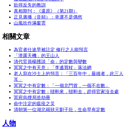
欲得反失的教訓
真相期刊：《還原》（第21期）
正見廣播（音頻）：幸運不是偶然
山風吹作滿窗雲
相關文章
為官者仕途早被註定 修行之人能預言
「泄露天機」的王山人
清代官員楊頀談「命」的定數與變數
冥冥之中有天意：「李遙買杖」落法網
老人寫在沙土上的預言：「三百年中，最雄者，此三人
耳​」
冥冥之中有定數：「一個北門貨，一個不在數」
冥冥之中有定數：韃靼來，韃靼去，趕得官家沒去處
冥府烏煙局造劫冊
命中注定的瘟疫之災
清朝第一位湖北籍狀元劉子壯，生命早有定數
人物