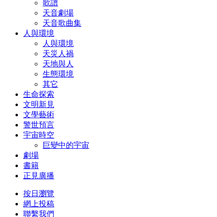
歌譜
天音劇場
天音歌曲集
人與環境
人與環境
天災人禍
天地與人
生態環境
其它
生命探索
文明新見
文學藝術
警世預言
宇宙時空
巨變中的宇宙
劇場
書籍
正見廣播
按日瀏覽
網上投稿
聯繫我們