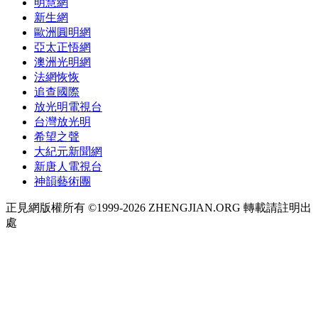
明慧網
新生網
歐洲圓明網
亞太正悟網
澳洲光明網
法網恢恢
追查國際
放光明電視台
台灣放光明
希望之聲
大紀元新聞網
新唐人電視台
神韻藝術團
正見網版權所有 ©1999-2026 ZHENGJIAN.ORG 轉載請註明出
處