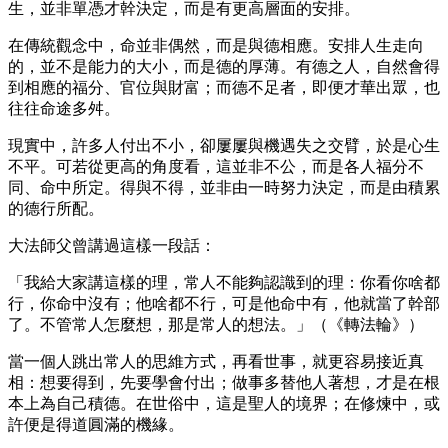
生，並非單憑才幹決定，而是有更高層面的安排。
在傳統觀念中，命並非偶然，而是與德相應。安排人生走向
的，並不是能力的大小，而是德的厚薄。有德之人，自然會得
到相應的福分、官位與財富；而德不足者，即便才華出眾，也
往往命途多舛。
現實中，許多人付出不小，卻屢屢與機遇失之交臂，於是心生
不平。可若從更高的角度看，這並非不公，而是各人福分不
同、命中所定。得與不得，並非由一時努力決定，而是由積累
的德行所配。
大法師父曾講過這樣一段話：
「我給大家講這樣的理，常人不能夠認識到的理：你看你啥都
行，你命中沒有；他啥都不行，可是他命中有，他就當了幹部
了。不管常人怎麼想，那是常人的想法。」（《轉法輪》）
當一個人跳出常人的思維方式，再看世事，就更容易接近真
相：想要得到，先要學會付出；做事多替他人著想，才是在根
本上為自己積德。在世俗中，這是聖人的境界；在修煉中，或
許便是得道圓滿的機緣。