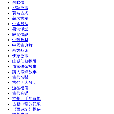
黑暗傳
成語故事
著名古塔
著名古橋
中國曆法
書法漫談
民間傳說
中醫教材
中國古典舞
西方藝術
佛家故事
山嶽仙跡探微
道家修煉故事
詩人修煉故事
古代名醫
古代四大發明
道德禮儀
古代音樂
神州五千年縱觀
古籍中龍的記載
《西遊記》探秘