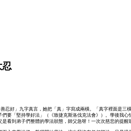
大忍
真善忍好」九字真言，她把「真」字寫成兩橫。「真字裡面是三
子們要「堅持學好法」（《致捷克斯洛伐克法會》）。學後我心
父是看到弟子們整體的學法狀態，師父急呀！一次次慈悲的提醒