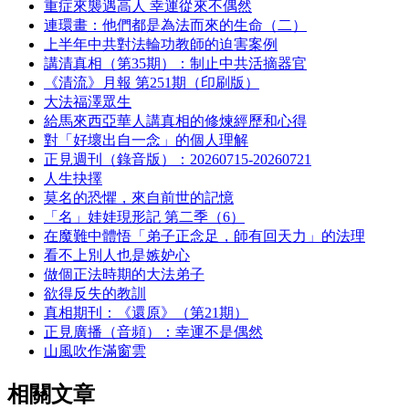
重症來襲遇高人 幸運從來不偶然
連環畫：他們都是為法而來的生命（二）
上半年中共對法輪功教師的迫害案例
講清真相（第35期）：制止中共活摘器官
《清流》月報 第251期（印刷版）
大法福澤眾生
給馬來西亞華人講真相的修煉經歷和心得
對「好壞出自一念」的個人理解
正見週刊（錄音版）：20260715-20260721
人生抉擇
莫名的恐懼，來自前世的記憶
「名」娃娃現形記 第二季（6）
在魔難中體悟「弟子正念足，師有回天力」的法理
看不上別人也是嫉妒心
做個正法時期的大法弟子
欲得反失的教訓
真相期刊：《還原》（第21期）
正見廣播（音頻）：幸運不是偶然
山風吹作滿窗雲
相關文章