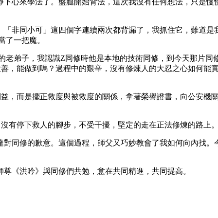
靜下心來學法了。盤腿開始背法，這次我沒有任何想法，只是慢
）「非同小可」這四個字連續兩次都背漏了，我抓住它，難道是
當了一把魔。
前的老弟子，我認識Z同修時他是本地的技術同修，到今天那片同
大善，能做到嗎？過程中的艱辛，沒有修煉人的大忍之心如何能
利益，而是擺正救度與被救度的關係，拿著榮譽證書，向公安機
，沒有停下救人的腳步，不受干擾，堅定的走在正法修煉的路上
達對同修的歉意。這個過程，師父又巧妙教會了我如何向內找。
師尊《洪吟》與同修們共勉，意在共同精進，共同提高。