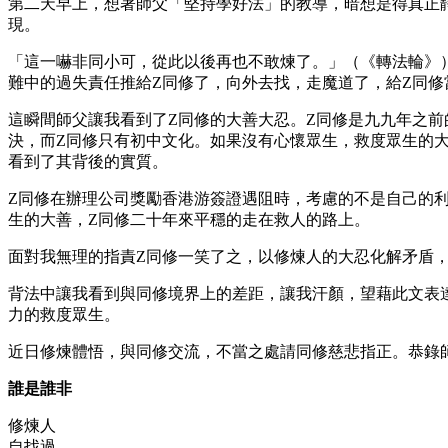
第二天早上，想著師父「堅持學好法」的教導，暗想是得真正
現。
「這一嚇非同小可，從此以後再也不敢煉了。」（《轉法輪》
難中的過失責任推給Z同修了，向外去找，走魔道了，給Z同修
這瞬間師父讓我看到了Z同修的大善大忍。Z同修是九九年之
決，而Z同修只有初中文化。如果沒有心懷眾生，救度眾生的
看到了其背後的實質。
Z同修在辦理公司獎勵香港游簽證遇阻時，考慮的不是自己的
生的大善，Z同修二十年來平穩的走在救人的路上。
面對我無理的指責Z同修一笑了之，以修煉人的大忍化解矛盾
背法中讓我看到與同修境界上的差距，讓我汗顏，望藉此文表
力的救度眾生。
近日修煉體悟，與同修交流，不當之處請同修慈悲指正。恭錄
誰是誰非
修煉人
自找過