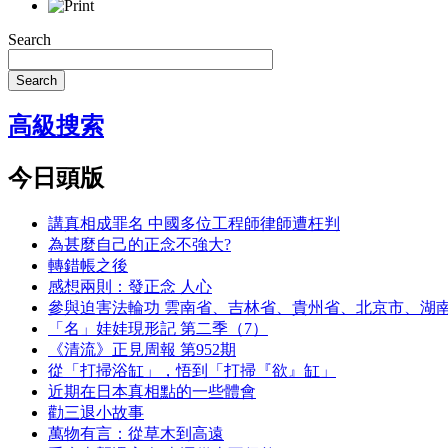
Search
Search
高級搜索
今日頭版
講真相成罪名 中國多位工程師律師遭枉判
為甚麼自己的正念不強大?
轉錯帳之後
感想兩則：發正念 人心
參與迫害法輪功 雲南省、吉林省、貴州省、北京市、湖
「名」娃娃現形記 第二季（7）
《清流》正見周報 第952期
從「打掃浴缸」，悟到「打掃『欲』缸」
近期在日本真相點的一些體會
勸三退小故事
萬物有言：從草木到高遠