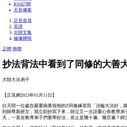
RSS訂閱
天音播客
正見首頁
見證
大陸文集
修煉體悟
正體
簡體
抄法背法中看到了同修的大善
大陸大法弟子
【正見網2023年01月11日】
白天陪一位處在嚴重病業假相的Z同修練習寫「法輪大法好，
到師尊新經文，我立刻抄寫下來，師父又一次語重心長教導弟
天，一直在教導弟子們要學好法，豈止是幾十遍、幾百遍？師