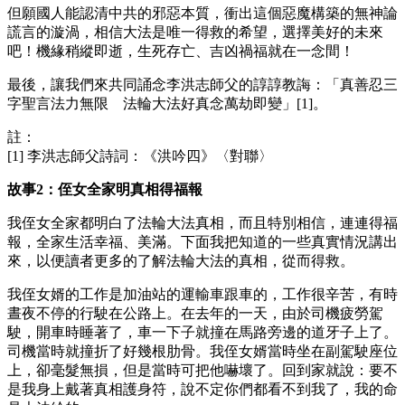
但願國人能認清中共的邪惡本質，衝出這個惡魔構築的無神論
謊言的漩渦，相信大法是唯一得救的希望，選擇美好的未來
吧！機緣稍縱即逝，生死存亡、吉凶禍福就在一念間！
最後，讓我們來共同誦念李洪志師父的諄諄教誨：「真善忍三
字聖言法力無限 法輪大法好真念萬劫即變」[1]。
註：
[1] 李洪志師父詩詞：《洪吟四》〈對聯〉
故事2：侄女全家明真相得福報
我侄女全家都明白了法輪大法真相，而且特別相信，連連得福
報，全家生活幸福、美滿。下面我把知道的一些真實情況講出
來，以便讀者更多的了解法輪大法的真相，從而得救。
我侄女婿的工作是加油站的運輸車跟車的，工作很辛苦，有時
晝夜不停的行駛在公路上。在去年的一天，由於司機疲勞駕
駛，開車時睡著了，車一下子就撞在馬路旁邊的道牙子上了。
司機當時就撞折了好幾根肋骨。我侄女婿當時坐在副駕駛座位
上，卻毫髮無損，但是當時可把他嚇壞了。回到家就說：要不
是我身上戴著真相護身符，說不定你們都看不到我了，我的命