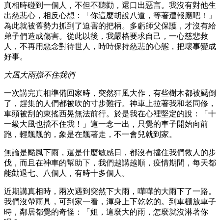
真相時碰到一個人，不但不聽勸，還口出惡言。我沒有對他生
出慈悲心，相反心想：「你這麼胡說八道，等著遭報應吧！」
為此就被舊勢力抓到了迫害的把柄。多虧師父保護，才沒有給
弟子們造成傷害。從此以後，我嚴格要求自己，一心慈悲救
人，不再用惡念對待世人，時時保持慈悲的心態，把壞事變成
好事。
大風大雨擋不住我們
一次講完真相準備回家時，突然狂風大作，有些樹木都被颳倒
了，趕集的人們都被吹的寸步難行。神車上拉著我和老同修，
車頭被刮的東搖西晃無法前行。於是我在心裡堅定的說：「十
一級大風也擋不住我！」這一念一出，只覺的車子開始向前
跑，輕飄飄的，象是在飄著走，不一會兒就到家。
無論是颳風下雨，還是什麼敏感日，都沒有擋住我們救人的步
伐，而且在神車的幫助下，我們越講越順，疫情期間，每天都
能勸退七、八個人，有時十多個人。
近期講真相時，兩次遇到突然下大雨，嘩嘩的大雨下了一路。
我們沒帶雨具，可到家一看，渾身上下乾乾的。到車棚放車子
時，鄰居都覺的奇怪：「姐，這麼大的雨，怎麼就沒淋著你