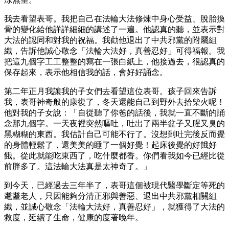
我去看望表哥。我把自己在法輪大法修煉中身心受益、脫胎換
骨的變化給他詳詳細細的講述了一遍。他認真的聽，並表示對
大法的認同和對我的祝福。我勸他退出了中共邪黨的附屬組
織，告訴他誠心敬念「法輪大法好，真善忍好」可得福報。我
把這九個字工工整整的寫在一張白紙上，他接過去，很認真的
保存起來，表示他相信我的話，會好好誦念。
第二年正月我讓我的子女們去看望這位表哥。孩子回來告訴
我，表哥神奇般的康復了，冬天還能自己到野外去拾柴火呢！
他對我的子女說：「自從聽了你爸的話後，我就一直不斷的誦
念那九個字。一天夜裡突然嘔吐，吐出了兩半盆子又腥又臭的
黑糊糊的東西。我估計自己可能不行了。沒想到吐完後反而覺
的身體輕鬆了，還美美的睡了一個好覺！起床後覺的好餓好
餓。從此就能吃東西了，吃什麼都香。你們看我如今已經比從
前胖多了。這法輪大法真是太神奇了。」
到今天，已經過去三年半了，表哥這個被現代醫學斷定等死的
耄耋老人，只因能夠分清正邪與善惡、退出中共邪黨相關組
織，並誠心敬念「法輪大法好，真善忍好」，就獲得了大法的
救度，延續了生命，健康的度著晚年。