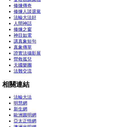
修煉傳奇
修煉人談退黨
法輪大法好
人間神話
修煉之窗
神目如電
講真象短句
真象傳單
證實法攝影展
營救孤兒
天國樂團
法難交流
相關連結
法輪大法
明慧網
新生網
歐洲圓明網
亞太正悟網
澳洲光明網