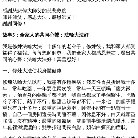
感謝慈悲偉大師父的慈悲救度！
叩拜師父，感恩大法，感恩師父！
謝謝同修！
故事5：全家人的共同心聲：法輪大法好
我是修煉法輪大法二十多年的老弟子，修煉後，我和家人都受
益得了福報。每每想起師尊，我們全家人都感恩無盡，發出共
同的心聲：法輪大法好！真善忍好！
一、修煉大法使我身體健康
修煉法輪大法以前，我患有多種疾病：淺表性胃炎折磨我十多
年，常年吃藥，一年要住兩次院，常年一天三頓喝「慶大黴
素」，治胃炎的藥幾乎都吃過，我自己都成了半個醫生。吃飯
冷了不行、熱了不行，酸甜苦辣等都不行，一米七二的個子體
重只有九十多斤；嚴重的神經衰弱，睡覺不能有一點聲音干
擾，自己一個房間還長時間睡不著，因休息不好，白天就頭昏
腦漲，沒有精神；嚴重的腳氣病，雙腳前半部潰爛流膿水，常
年鞋裡濕漉漉的；雙手指縫間長白點，類似白癜風的症狀。