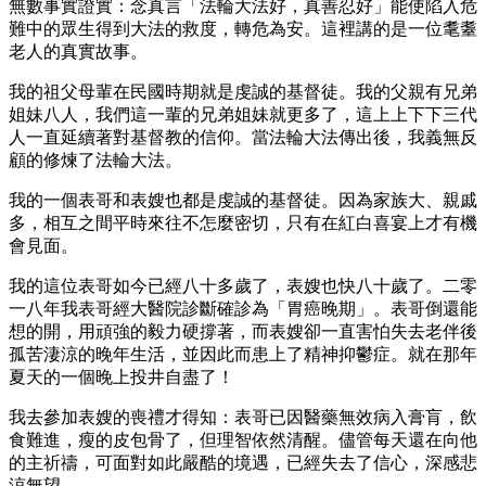
無數事實證實：念真言「法輪大法好，真善忍好」能使陷入危
難中的眾生得到大法的救度，轉危為安。這裡講的是一位耄耋
老人的真實故事。
我的祖父母輩在民國時期就是虔誠的基督徒。我的父親有兄弟
姐妹八人，我們這一輩的兄弟姐妹就更多了，這上上下下三代
人一直延續著對基督教的信仰。當法輪大法傳出後，我義無反
顧的修煉了法輪大法。
我的一個表哥和表嫂也都是虔誠的基督徒。因為家族大、親戚
多，相互之間平時來往不怎麼密切，只有在紅白喜宴上才有機
會見面。
我的這位表哥如今已經八十多歲了，表嫂也快八十歲了。二零
一八年我表哥經大醫院診斷確診為「胃癌晚期」。表哥倒還能
想的開，用頑強的毅力硬撐著，而表嫂卻一直害怕失去老伴後
孤苦淒涼的晚年生活，並因此而患上了精神抑鬱症。就在那年
夏天的一個晚上投井自盡了！
我去參加表嫂的喪禮才得知：表哥已因醫藥無效病入膏肓，飲
食難進，瘦的皮包骨了，但理智依然清醒。儘管每天還在向他
的主祈禱，可面對如此嚴酷的境遇，已經失去了信心，深感悲
涼無望。