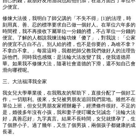
自己的錢，親朋好友用油我也給他們加，在這方面占了單位不
少便宜。
修煉大法後，我明白了師父講的「不失不得」[1]的法理，時
刻用真、善、忍的標準要求自己做一個好人。在單位六年多的
時間裡，我不再接收下屬單位一分錢的禮，不占單位一分錢的
便宜。了解的人都說我煉法輪功煉「傻了」，對我說：「公家
的便宜不占白不占。別人給的禮，也不是你要的，為啥不拿？
不拿白不拿。」每當這時，我都把師父教我們做好人的法理告
訴他們。同時我也感慨：是法輪大法改變了我，使我道德昇
華。如果我不修煉大法，隨著社會道德的下滑，還不知自己會
滑向哪裡呢。
三、大法福澤我全家
我女兒大學畢業後，在我戰友的幫助下，直接分配了一個好工
作，一切順利。後來，女兒被男朋友追回我們當地。雖然不在
單位上班，但女兒男朋友家裡辦廠子，經濟條件很好。不足的
是，婚後多年沒有小孩，我和妻子便叮囑女兒誠念「法輪大法
好，真善忍好」九字真言。結果不長時間，女兒就懷孕了，生
了個胖小子。過了幾年，又生了個男孩，兩個孩子都健康的成
長著。