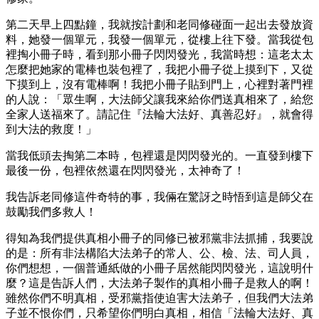
第二天早上四點鐘，我就按計劃和老同修碰面一起出去發放資
料，她發一個單元，我發一個單元，從樓上往下發。當我從包
裡掏小冊子時，看到那小冊子閃閃發光，我當時想：這老太太
怎麼把她家的電棒也裝包裡了，我把小冊子從上摸到下，又從
下摸到上，沒有電棒啊！我把小冊子貼到門上，心裡對著門裡
的人說：「眾生啊，大法師父讓我來給你們送真相來了，給您
全家人送福來了。請記住『法輪大法好、真善忍好』，就會得
到大法的救度！」
當我低頭去掏第二本時，包裡還是閃閃發光的。一直發到樓下
最後一份，包裡依然還在閃閃發光，太神奇了！
我告訴老同修這件奇特的事，我倆在驚訝之時悟到這是師父在
鼓勵我們多救人！
得知為我們提供真相小冊子的同修已被邪黨非法抓捕，我要說
的是：所有非法構陷大法弟子的常人、公、檢、法、司人員，
你們想想，一個普通紙做的小冊子居然能閃閃發光，這說明什
麼？這是告訴人們，大法弟子製作的真相小冊子是救人的啊！
雖然你們不明真相，受邪黨指使迫害大法弟子，但我們大法弟
子並不恨你們，只希望你們明白真相，相信「法輪大法好、真