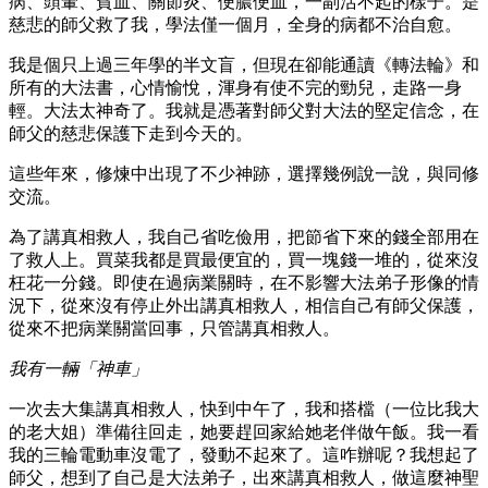
病、頭暈、貧血、關節炎、便膿便血，一副活不起的樣子。是
慈悲的師父救了我，學法僅一個月，全身的病都不治自愈。
我是個只上過三年學的半文盲，但現在卻能通讀《轉法輪》和
所有的大法書，心情愉悅，渾身有使不完的勁兒，走路一身
輕。大法太神奇了。我就是憑著對師父對大法的堅定信念，在
師父的慈悲保護下走到今天的。
這些年來，修煉中出現了不少神跡，選擇幾例說一說，與同修
交流。
為了講真相救人，我自己省吃儉用，把節省下來的錢全部用在
了救人上。買菜我都是買最便宜的，買一塊錢一堆的，從來沒
枉花一分錢。即使在過病業關時，在不影響大法弟子形像的情
況下，從來沒有停止外出講真相救人，相信自己有師父保護，
從來不把病業關當回事，只管講真相救人。
我有一輛「神車」
一次去大集講真相救人，快到中午了，我和搭檔（一位比我大
的老大姐）準備往回走，她要趕回家給她老伴做午飯。我一看
我的三輪電動車沒電了，發動不起來了。這咋辦呢？我想起了
師父，想到了自己是大法弟子，出來講真相救人，做這麼神聖