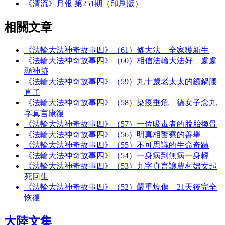
《清流》月報 第251期（印刷版）
相關文章
《法輪大法神奇故事四》（61）修大法 全家獲新生
《法輪大法神奇故事四》（60）相信法輪大法好 處處
顯神跡
《法輪大法神奇故事四》（59）九十歲老太太的鑼鍋腰
直了
《法輪大法神奇故事四》（58）染疫垂危 德女子念九
字真言康復
《法輪大法神奇故事四》（57）一位吸毒者的脫胎換骨
《法輪大法神奇故事四》（56）明真相警察的善舉
《法輪大法神奇故事四》（55）不可思議的生命奇蹟
《法輪大法神奇故事四》（54）一身病到無病一身輕
《法輪大法神奇故事四》（53）九字真言讓農村婦女起
死回生
《法輪大法神奇故事四》（52）嚴重燒傷 21天後完全
恢復
大陸文集