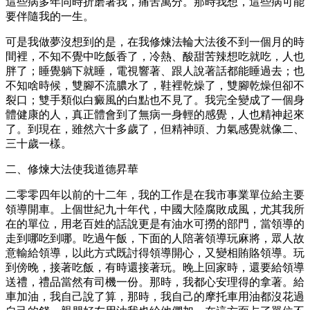
這些病多年同時折磨著我，痛苦萬分。那時我想，這些病可能
要伴隨我的一生。
可是我做夢沒想到的是，在我修煉法輪大法後不到一個月的時
間裡，不知不覺中吃飯香了，冷熱、酸甜苦辣想吃就吃，人也
胖了；睡覺躺下就睡，電視響著、跟人說著話都能睡過去；也
不知啥時候，雙腳不流膿水了，鞋裡乾燥了，雙腳乾燥但卻不
裂口；雙手類似白癜風的白點也不見了。我完全變成了一個身
體健康的人，真正體會到了無病一身輕的感覺，人也精神起來
了。到現在，雖然六十多歲了，但精神頭、力氣感覺就像二、
三十歲一樣。
二、修煉大法使我道德昇華
二零零四年以前的十二年，我的工作是在我市事業單位給主要
領導開車。上個世紀九十年代，中國大陸腐敗成風，尤其我所
在的單位，用老百姓的話說更是有油水可撈的部門，當領導的
走到哪吃到哪。吃過午飯，下面的人陪著領導玩麻將，眾人故
意輸給領導，以此方式既討得領導開心，又變相賄賂領導。玩
到傍晚，接著吃飯，有時還接著玩。晚上回家時，還要給領導
送禮，禮品當然有司機一份。那時，我都心安理得的拿著。給
車加油，我自己說了算，那時，我自己的摩托車用油都沒花過