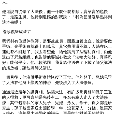
人。
他還說自從學了大法後，他干什麼什麼都順，賣菜賣的也快
了，走路生風。他特別遺憾的對我說：「我為甚麼沒早點得到
這本書呢！」
退休教師得法了
我們村有位退休教師，是邪黨黨員，因腦血管出血，說需要做
手術。光手術費就得十四萬元，其它費用還不算，人躺在床上
連動都不能動了。我去看望他，給他講清了法輪功真相，勸他
退出了邪黨組織，也告訴他要誠心敬念「法輪大法好，真善忍
好」能保平安。他比較認同，我又給他送去了下載了師父講法
的播放器，讓他聽師父講法。
一個月後，他沒做手術身體恢復了正常。他的兒子、兒媳見證
了大法在他身上顯現的神跡，先後步入了大法修煉。
通過最近幾年的講真相、洪揚大法，有許多明真相和做了三退
的人得救，更可喜的是先後有二十多名有緣人走入了大法修
煉，其中包括我的家人兒子、兒媳、孫女。孫子、孫女都是研
究生，孫子被國家送出國留學一年，沒花家人一分錢，沒讓家
人操心。這都是大法帶來的福份，更是師父對弟子的鼓勵。