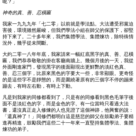
呢？」
神奇的真、善、忍橫匾
我家一九九九年「七二零」以前就是學法點。大法遭受邪黨迫
害後，環境雖然嚴峻，但我們學法小組在師父的保護下，卻堅
持下來了。二十多年來，我們集體學法、集體煉功，除特殊情
況外，幾乎從未間斷。
大約二零一八年年底，我家請來一幅紅底黑字的真、善、忍橫
匾，我們恭恭敬敬的掛在客廳南牆上。幾個月後的一天，我從
外面剛進家門，發現黑字的後面顯現出更鮮艷的淡紅色真、
善、忍三個字，比原來黑色的字要大一些，非常顯眼。更奇怪
的是這些字不是靜態的，而是圍繞著原有的三個字不停的蹦來
蹦去，有時左右動，有時上下動。
凡是到我家的同修都看到了，只是有的同修看到黑色毛筆字後
面不是淡紅色的字，而是金色的字。有一位當時只看過大法
書，還沒真正走入修煉的人也見證了這個神跡，他興奮的說：
「還真神了！」同修們都明白這是慈悲的師父在鼓勵弟子要精
進再精進，鼓勵我們這些二十一年來一直堅持集體學法、集體
煉功的弟子。