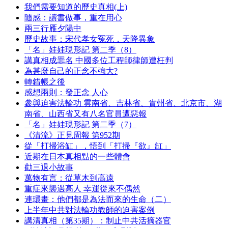
我們需要知道的歷史真相(上)
隨感：讀書做事，重在用心
兩三行雁夕陽中
歷史故事：宋代孝女冤死，天降異象
「名」娃娃現形記 第二季（8）
講真相成罪名 中國多位工程師律師遭枉判
為甚麼自己的正念不強大?
轉錯帳之後
感想兩則：發正念 人心
參與迫害法輪功 雲南省、吉林省、貴州省、北京市、湖
南省、山西省又有八名官員遭惡報
「名」娃娃現形記 第二季（7）
《清流》正見周報 第952期
從「打掃浴缸」，悟到「打掃『欲』缸」
近期在日本真相點的一些體會
勸三退小故事
萬物有言：從草木到高遠
重症來襲遇高人 幸運從來不偶然
連環畫：他們都是為法而來的生命（二）
上半年中共對法輪功教師的迫害案例
講清真相（第35期）：制止中共活摘器官