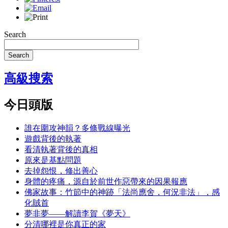
Search
Search
高級搜索
今日頭版
誰在圍攻神韻？多條戰線曝光
遊戲背後的執著
看清執著背後的真相
原來是基點問題
去掉怨恨，修出善心
身體的疼痛，源自於前世作惡帶來的因果報應
佛家故事：竹節中的神跡「法尚應舍，何況非法」，感
化賊首
夢非夢——解讀李賀《夢天》
分清哪裡是你真正的家