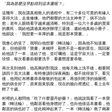
「我為甚麼沒早點得到這本書呢？」
這幾年，我在講真相救人的過程中，有二十多位可貴的有緣人
喜得大法，走進修煉。他們都覺的大法太神奇了，病不治自
愈；老年人眼睛看字越來越清晰。特別是一位六十多歲的賣菜
的農民，我給他講過真相併辦理三退後，遞給他真相小冊子，
他卻說：「我想要一本厚的書，就是那本寶書。」
我會心的笑了，我明白他想要《轉法輪》，因為他不知道書
名，但他卻用「寶書」來稱呼，顯然不是一般的眾生。我回家
給他請了一本，送給了他，並叮囑他，這是宇宙大法，一定要
珍惜，每次看書前都要洗手，看書態度要恭敬。
再次見到他時，他高興的對我說，他每天晚上洗手後，都要閱
讀四十頁大法書，有時會讀到深夜兩點，都不捨得放下。看完
後，他用紅布將書恭恭敬敬的包起來，再放到乾淨的抽屜裡。
他的病全好了，原來面黃肌瘦，現在的臉白裡透紅，看上去年
輕了十歲。
村裡的人都問他「吃了什麼靈丹妙藥？」他就說我看了一本寶
書《轉法輪》。他鄰居看他身體好了，也向他借這本書看，他
鄰居的病也好了，從此精神起來了。一本《轉法輪》救了兩家