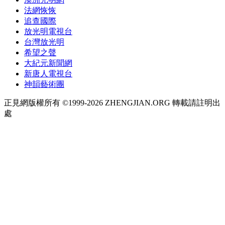
法網恢恢
追查國際
放光明電視台
台灣放光明
希望之聲
大紀元新聞網
新唐人電視台
神韻藝術團
正見網版權所有 ©1999-2026 ZHENGJIAN.ORG 轉載請註明出
處