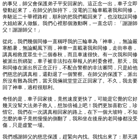
的事兒，師父會保護弟子平安回家的。這正念一出，車子立即
發動起來了，在師父的加持下，沒電的三輪車載著我和同修，
奔馳近二十華裡路程，順利的把我們載回來了，也沒耽誤同修
大姐給家人做飯。我們心裡那個激動啊，一直念叨：「謝謝師
父！謝謝師父！」
從此，我們幾個同修一直稱呼我的三輪車為「神車」，無論嚴
寒酷暑，無論颳風下雨，神車一直載著我和同修，走街串巷，
講真相救度眾生十二個春秋，而且車速很快。有一次我和同修
被派出所綁架，車子被非法扣在舉報人的村委會裡。那天，我
和同修在派出所正念正行，不配合警察的非法審問，只是給他
們慈悲的講真相，還勸退了一個警察。在師父的保護下，派出
所沒有難為我們，當天我倆就堂堂正正回家了。不久，我去要
回了神車，過程很順利。
奇怪的是，車子回家後，竟然速度更快了，可能是它覺的它好
幾天沒幫大法弟子救人，想加倍補上吧！我們更加喜歡它，珍
惜它。我們在一次講真相回家的路上，在下一個大坡時，不知
怎麼的車子竟然慢慢的側翻了，我和坐在後座的老同修都沒受
傷，只是虛驚一場。
我們感謝師父的慈悲保護，趕緊向內找。我找出來了：那天講