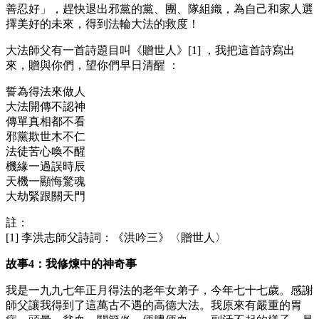
善忍好」，趕快退出邪黨的黨、團、隊組織，為自己和家人選
擇美好的未來，得到法輪大法的救度！
大法師父有一首詩題目叫《贈世人》[1] ，我把這首詩寫出
來，贈與你們，望你們早日清醒 ：
誓為得法來做人
大法開傳不認神
傳單真相都不看
邪黨欺世木不仁
法徒苦心喚不醒
機緣一過誤時辰
天機一顯悔驚魂
大劫緊跟關天門
註：
[1] 李洪志師父詩詞：《洪吟三》〈贈世人〉
故事4：我修煉中的神奇事
我是一九九七年正月得法的老年女弟子，今年七十七歲。感謝
師父讓我得到了這萬古不遇的高德大法。我原來有嚴重的胃