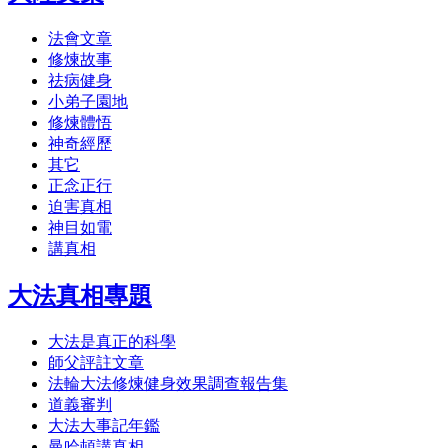
法會文章
修煉故事
祛病健身
小弟子園地
修煉體悟
神奇經歷
其它
正念正行
迫害真相
神目如電
講真相
大法真相專題
大法是真正的科學
師父評註文章
法輪大法修煉健身效果調查報告集
道義審判
大法大事記年鑑
曼哈頓講真相