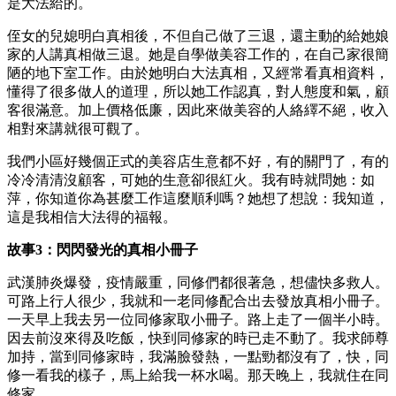
是大法給的。
侄女的兒媳明白真相後，不但自己做了三退，還主動的給她娘
家的人講真相做三退。她是自學做美容工作的，在自己家很簡
陋的地下室工作。由於她明白大法真相，又經常看真相資料，
懂得了很多做人的道理，所以她工作認真，對人態度和氣，顧
客很滿意。加上價格低廉，因此來做美容的人絡繹不絕，收入
相對來講就很可觀了。
我們小區好幾個正式的美容店生意都不好，有的關門了，有的
冷冷清清沒顧客，可她的生意卻很紅火。我有時就問她：如
萍，你知道你為甚麼工作這麼順利嗎？她想了想說：我知道，
這是我相信大法得的福報。
故事3：閃閃發光的真相小冊子
武漢肺炎爆發，疫情嚴重，同修們都很著急，想儘快多救人。
可路上行人很少，我就和一老同修配合出去發放真相小冊子。
一天早上我去另一位同修家取小冊子。路上走了一個半小時。
因去前沒來得及吃飯，快到同修家的時已走不動了。我求師尊
加持，當到同修家時，我滿臉發熱，一點勁都沒有了，快，同
修一看我的樣子，馬上給我一杯水喝。那天晚上，我就住在同
修家。