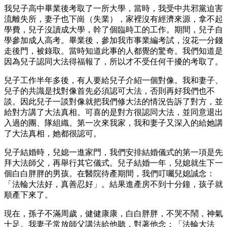
我兒子高中畢業後考取了一所大學，當時，我受中共邪黨迫害
流離失所，妻子也下崗（失業），家裡沒有經濟來源，拿不起
學費，兒子沒讀成大學，幹了個臨時工的工作。期間，兒子自
學參加成人高考。畢業後，參加我市事業編考試，沒花一分錢
走後門，被錄取。當時知道此事的人都覺的驚奇。我們知道是
因為兒子認同大法得福報了，所以才不受任何干擾的考取了。
兒子工作半年多後，有人要給兒子介紹一個對像。我和妻子、
兒子的共識是找對像首先必須認可大法，否則再好我們也不
談。因此兒子一談對像就把我們修大法的情況告訴了對方，並
給對方講了大法真相。可喜的是對方很認同大法，並同意退出
入過的團、隊組織。第一次來我家，我和妻子又深入的給她講
了大法真相，她都很認可。
兒子結婚時，兒媳一進家門，我們安排結婚儀式的第一項是先
拜大法師父，再舉行其它儀式。兒子結婚一年，兒媳就生下一
個白白胖胖的男孩。在醫院待產期間，我們叮囑兒媳誠念：
「法輪大法好，真善忍好」。結果進產房不到十分鐘，孩子就
順產下來了。
現在，孫子不滿周歲，健健康康，白白胖胖，不哭不鬧，神氣
十足。我妻子常放師父講法給他聽，對著他念：「法輪大法