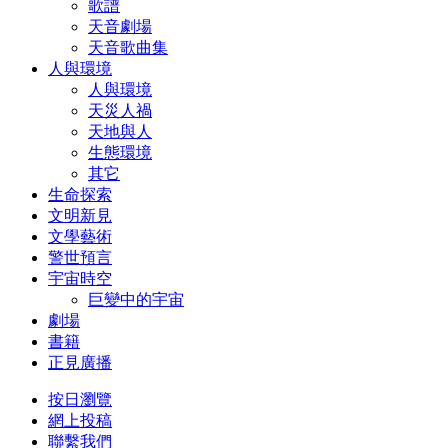
歌譜
天音劇場
天音歌曲集
人與環境
人與環境
天災人禍
天地與人
生態環境
其它
生命探索
文明新見
文學藝術
警世預言
宇宙時空
巨變中的宇宙
劇場
書籍
正見廣播
按日瀏覽
網上投稿
聯繫我們