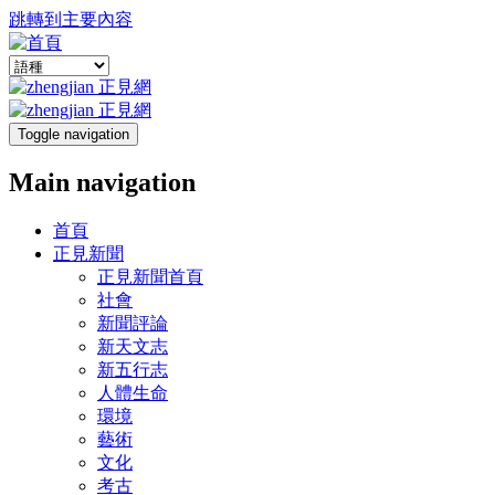
跳轉到主要內容
Toggle navigation
Main navigation
首頁
正見新聞
正見新聞首頁
社會
新聞評論
新天文志
新五行志
人體生命
環境
藝術
文化
考古