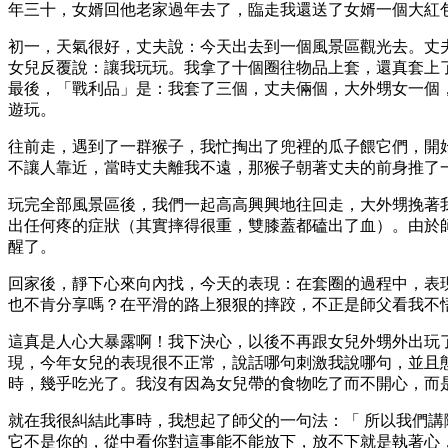
年三十，女婿回他老家過年去了，臨走我還送了女婿一個大紅
初一，天氣很好，丈夫說：今天出去到一個風景區觀光去。丈
女兒反覆說：讓我玩玩。我拿了十個圈往物品上套，還真套上
最後，「戰利品」是：我套了三個，丈夫倆個，大外甥女一個
遊玩。
往前走，遇到了一群猴子，我忙掏出了兜裡的瓜子餵它們，開
不讓人靠近，當時丈夫離我不遠，那猴子朝著丈夫的前身推了
玩完全部風景區後，我們一起高高興興地往回走，大外甥挽著
出任何疼的症狀（其實摔得很重，雙膝蓋都磕出了血）。由於
醒了。
回家後，靜下心來向內找，今天的表現：在套圈的過程中，表
也不肯分享嗎？在平滑的路上狠狠的摔跤，不正是師父看我不
這真是人心大暴露啊！我下決心，以後不再跟女兒外甥外出玩
現，今年女兒的表現很不正常，說話哪句刺激我說哪句，並且
時，幾乎吃光了。我沒有因為女兒帶的食物吃了而不開心，而
就在我很糾結此事時，我想起了師父的一句法：「 所以我們
它不是你的，從中看你對這事能不能放下，放不下就是執著心