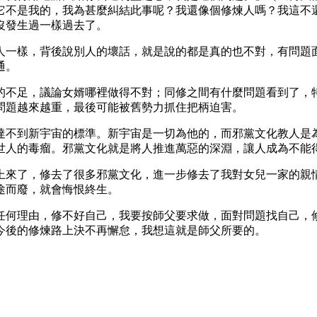
它不是我的，我為甚麼糾結此事呢？我還像個修煉人嗎？我這不
沒發生過一樣過去了。
人一樣，背後說別人的壞話，就是說的都是真的也不對，有問題
通。
的不足，議論女婿哪裡做得不對；同修之間有什麼問題看到了，
問題越來越重，最後可能被舊勢力抓住把柄迫害。
達不到新宇宙的標準。新宇宙是一切為他的，而邪黨文化教人是
世人的毒瘤。邪黨文化就是將人推進萬惡的深淵，讓人成為不能
上來了，修去了很多邪黨文化，進一步修去了我對女兒一家的親
途而廢，就會悔恨終生。
任何理由，修不好自己，我要按師父要求做，面對問題找自己，
今後的修煉路上決不再懈怠，我想這就是師父所要的。