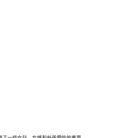
備了一些女兒、女婿和外孫愛吃的東西。