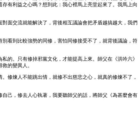
還存有利益之心嗎？想到此：我心裡馬上亮堂起來了。我馬上向
面對面交流就能解決了，背後相互議論會把矛盾越搞越大，我們
特別看到比較強勢的同修，害怕同修接受不了，就背後議論，符
為私的。只有修掉邪黨文化，才能提高上來。師父在《洪吟六》
得救的變異人。
情。修煉人不能跳出情，就修不出慈悲之心，就真的修煉不了，
修自己，修去人心執著，我要聽師父的話，將師父《為甚麼會有