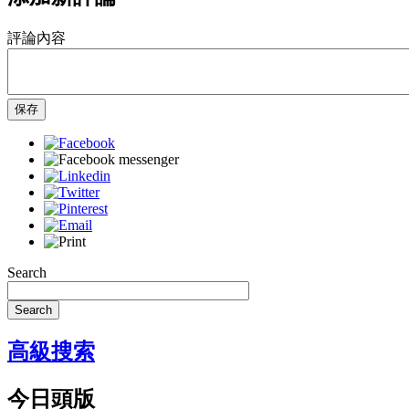
評論內容
保存
Search
Search
高級搜索
今日頭版