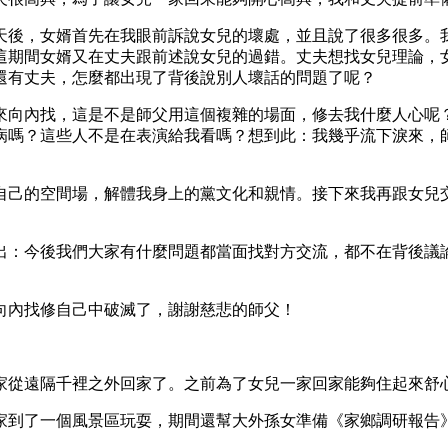
天後，女婿首先在我眼前訴說女兒的壞處，並且說了很多很多。
這期間女婿又在丈夫跟前述說女兒的過錯。丈夫想找女兒理論，
還有丈夫，怎麼都出現了背後說別人壞話的問題了呢？
來向內找，這是不是師父用這個複雜的場面，修去我什麼人心呢
病嗎？這些人不是在表演給我看嗎？想到此：我幾乎流下淚來，
自己的空間場，解體我身上的黨文化和親情。接下來我再跟女兒
出：今後我們大家有什麼問題都當面找對方交流，都不在背後議
向內找修自己中破滅了，謝謝慈悲的師父！
家從遠隔千裡之外回家了。之前為了女兒一家回家能夠住起來舒
家到了一個風景區玩耍，期間還幫大外孫女準備《家鄉調研報告