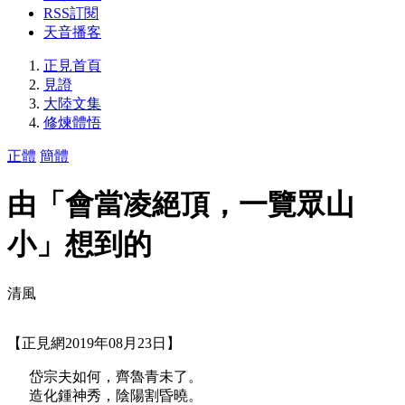
RSS訂閱
天音播客
正見首頁
見證
大陸文集
修煉體悟
正體
簡體
由「會當凌絕頂，一覽眾山
小」想到的
清風
【正見網2019年08月23日】
岱宗夫如何，齊魯青未了。
造化鍾神秀，陰陽割昏曉。