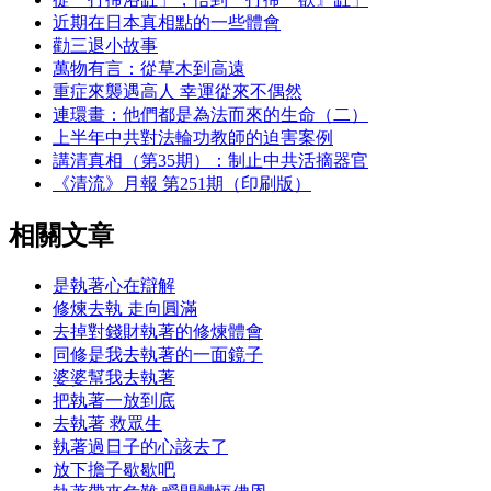
近期在日本真相點的一些體會
勸三退小故事
萬物有言：從草木到高遠
重症來襲遇高人 幸運從來不偶然
連環畫：他們都是為法而來的生命（二）
上半年中共對法輪功教師的迫害案例
講清真相（第35期）：制止中共活摘器官
《清流》月報 第251期（印刷版）
相關文章
是執著心在辯解
修煉去執 走向圓滿
去掉對錢財執著的修煉體會
同修是我去執著的一面鏡子
婆婆幫我去執著
把執著一放到底
去執著 救眾生
執著過日子的心該去了
放下擔子歇歇吧