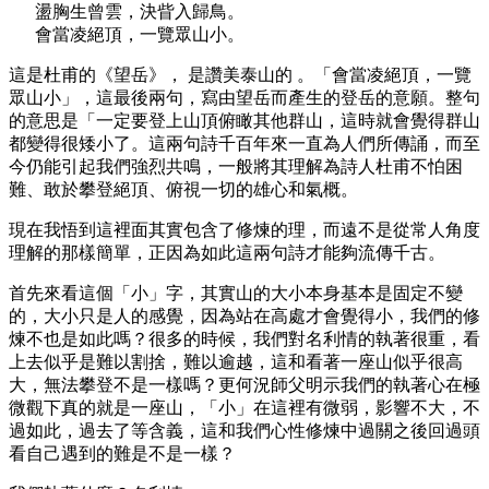
盪胸生曾雲，決眥入歸鳥。
會當凌絕頂，一覽眾山小。
這是杜甫的《望岳》， 是讚美泰山的 。「會當凌絕頂，一覽
眾山小」，這最後兩句，寫由望岳而產生的登岳的意願。整句
的意思是「一定要登上山頂俯瞰其他群山，這時就會覺得群山
都變得很矮小了。這兩句詩千百年來一直為人們所傳誦，而至
今仍能引起我們強烈共鳴，一般將其理解為詩人杜甫不怕困
難、敢於攀登絕頂、俯視一切的雄心和氣概。
現在我悟到這裡面其實包含了修煉的理，而遠不是從常人角度
理解的那樣簡單，正因為如此這兩句詩才能夠流傳千古。
首先來看這個「小」字，其實山的大小本身基本是固定不變
的，大小只是人的感覺，因為站在高處才會覺得小，我們的修
煉不也是如此嗎？很多的時候，我們對名利情的執著很重，看
上去似乎是難以割捨，難以逾越，這和看著一座山似乎很高
大，無法攀登不是一樣嗎？更何況師父明示我們的執著心在極
微觀下真的就是一座山，「小」在這裡有微弱，影響不大，不
過如此，過去了等含義，這和我們心性修煉中過關之後回過頭
看自己遇到的難是不是一樣？