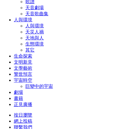
歌譜
天音劇場
天音歌曲集
人與環境
人與環境
天災人禍
天地與人
生態環境
其它
生命探索
文明新見
文學藝術
警世預言
宇宙時空
巨變中的宇宙
劇場
書籍
正見廣播
按日瀏覽
網上投稿
聯繫我們