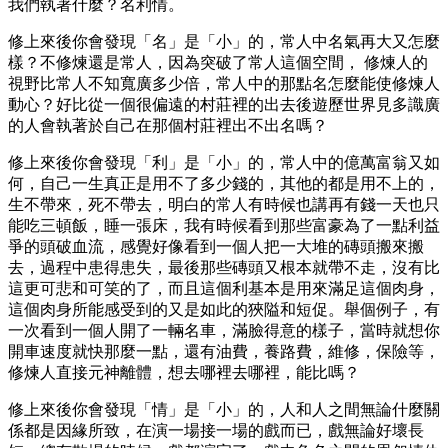
我們執著什麼？名利情。
修上來後你會發現「名」是「小」的，常人中名氣再大又怎麼
樣？不修煉還是常人，因為突破了常人這個空間， 修煉人的
視野比常人不知寬廣多少倍，常人中的那點名怎麼能使修煉人
動心？好比從一個很偏遠的村莊裡的出去後遊歷世界見多識廣
的人會執著於自己在那個村莊裡出不出名嗎？
修上來後你會發現「利」是「小」的，常人中的億萬富翁又如
何，自己一生真正是用不了多少錢的，其他的都是用不上的，
生不帶來，死不帶去，明白的常人有時候也講再有錢一天也只
能吃三頓飯，睡一張床，我有時候看到那些富豪為了一點利益
爭的頭破血流，感覺好像看到一個人把一大堆的磚頭搬來搬
去，過程中患得患失，最後那些磚頭又根本就帶不走，沒有比
這更可悲和可笑的了，而且這個利基本是用來滿足這個肉身，
這個肉身所能感受到的又是如此的狹隘和短促。舉個例子，有
一次看到一個人開了一輛名車，滿臉得意的樣子，當時就想你
開車速度就快那麼一點，還有油費，養路費，維修，保險等，
修煉人直接元神離體，想去哪裡去哪裡，能比嗎？
修上來後你會發現「情」是「小」的，人和人之間無論什麼關
係都是因緣所致，在演一場接一場的戲而已，戲無論好壞長