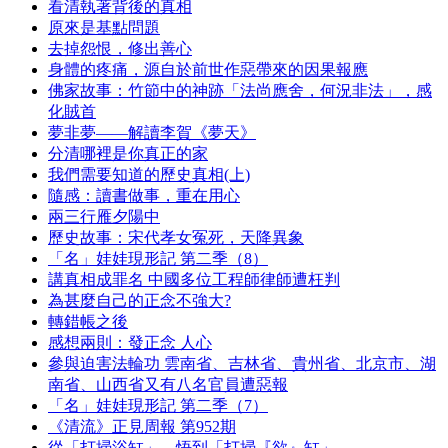
看清執著背後的真相
原來是基點問題
去掉怨恨，修出善心
身體的疼痛，源自於前世作惡帶來的因果報應
佛家故事：竹節中的神跡「法尚應舍，何況非法」，感
化賊首
夢非夢——解讀李賀《夢天》
分清哪裡是你真正的家
我們需要知道的歷史真相(上)
隨感：讀書做事，重在用心
兩三行雁夕陽中
歷史故事：宋代孝女冤死，天降異象
「名」娃娃現形記 第二季（8）
講真相成罪名 中國多位工程師律師遭枉判
為甚麼自己的正念不強大?
轉錯帳之後
感想兩則：發正念 人心
參與迫害法輪功 雲南省、吉林省、貴州省、北京市、湖
南省、山西省又有八名官員遭惡報
「名」娃娃現形記 第二季（7）
《清流》正見周報 第952期
從「打掃浴缸」，悟到「打掃『欲』缸」