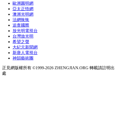
歐洲圓明網
亞太正悟網
澳洲光明網
法網恢恢
追查國際
放光明電視台
台灣放光明
希望之聲
大紀元新聞網
新唐人電視台
神韻藝術團
正見網版權所有 ©1999-2026 ZHENGJIAN.ORG 轉載請註明出
處