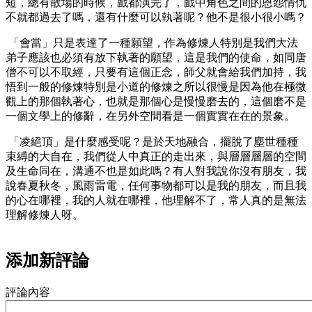
短，總有散場的時候，戲都演完了，戲中角色之間的恩怨情仇
不就都過去了嗎，還有什麼可以執著呢？他不是很小很小嗎？
「會當」只是表達了一種願望，作為修煉人特別是我們大法
弟子應該也必須有放下執著的願望，這是我們的使命，如同唐
僧不可以不取經，只要有這個正念，師父就會給我們加持，我
悟到一般的修煉特別是小道的修煉之所以很慢是因為他在極微
觀上的那個執著心，也就是那個心是慢慢磨去的，這個磨不是
一個文學上的修辭，在另外空間看是一個實實在在的景象。
「凌絕頂」是什麼感受呢？是於天地融合，擺脫了塵世種種
束縛的大自在，我們從人中真正的走出來，與層層層層的空間
及生命同在，溝通不也是如此嗎？有人對我說你沒有朋友，我
說春夏秋冬，風雨雷電，任何事物都可以是我的朋友，而且我
的心在哪裡，我的人就在哪裡，他理解不了，常人真的是無法
理解修煉人呀。
添加新評論
評論內容