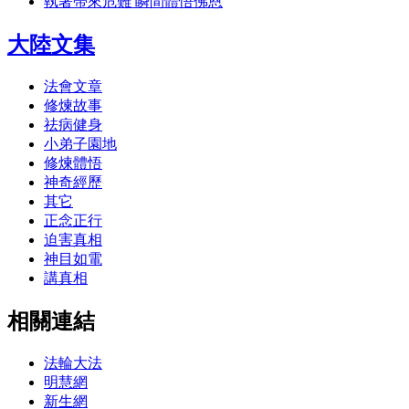
執著帶來危難 瞬間體悟佛恩
大陸文集
法會文章
修煉故事
祛病健身
小弟子園地
修煉體悟
神奇經歷
其它
正念正行
迫害真相
神目如電
講真相
相關連結
法輪大法
明慧網
新生網