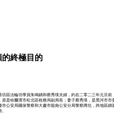
類的終極目的
香坊區法輪功學員朱鳴鏑和蔡秀瑛夫婦，約在二零二三年元旦前
，原是哈爾濱市松北區稅務局副局長；妻子蔡秀瑛，是黑河市市
慶市公安局國保警察和大慶市龍南公安分局警察蹲坑，跨地區綁
持。