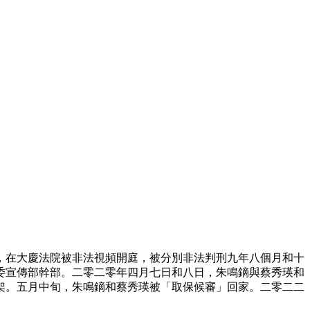
，在大慶法院被非法視頻開庭，被分別非法判刑九年八個月和十
委宣傳部幹部。二零二零年四月七日和八日，朱鳴鏑與蔡秀瑛和
架。五月中旬，朱鳴鏑和蔡秀瑛被「取保候審」回家。二零二二