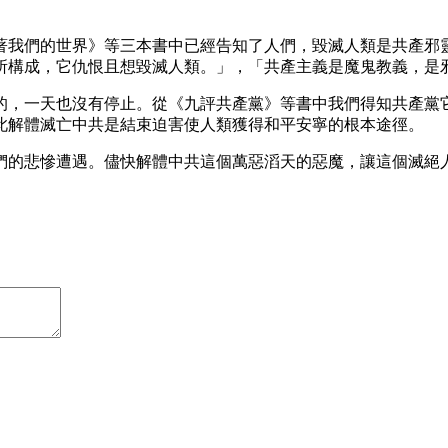
著我們的世界》等三本書中已經告知了人們，毀滅人類是共產邪
所構成，它仇恨且想毀滅人類。」，「共產主義是魔鬼教義，是
的，一天也沒有停止。從《九評共產黨》等書中我們得知共產黨
此解體滅亡中共是結束迫害使人類獲得和平安寧的根本途徑。
們的悲慘遭遇。儘快解體中共這個萬惡滔天的惡魔，讓這個滅絕人