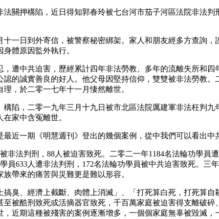
非法關押構陷，近日得知郭春玲被七台河市茄子河區法院非法判
月十一日到外寄信，被警察秘密綁架。家人和朋友經多方查詢，
因身體原因監外執行。
忍，遭中共迫害，歷經累計四年非法勞教、多年的流離失所和四
公認的誠實善良的好人。他父母因堅持信仰，雙雙被非法勞教。
自理，於二零一七年十一月悽然離世。
、構陷，二零一九年三月十九日被市北區法院厲建軍非法枉判九
人在家中含冤離世。
是最近一期《明慧週刊》登出的幾個案例，從中我們可以看出中
被非法判刑，88人被迫害致死。二零二一年1184名法輪功學員遭
學員633人遭非法判刑，172名法輪功學員被中共迫害致死。三年合
家族帶來的痛苦與災難更是難以形容。
上搞臭、經濟上截斷、肉體上消滅」、「打死算白死，打死算自
甚至被酷刑致死或活摘器官致死，千百萬家庭被迫害得支離破碎
世，近期這種被殘害的案例逐漸增多，一個個家庭無辜被毀滅，