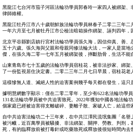
黑龍江七台河市茄子河區法輪功學員郭春玲一家四人被綁架、
律師維權。
黑龍江牡丹江市八十歲朝鮮族法輪功學員林春子二零二三年二
一年六月至七月被牡丹江市公檢法暗箱操作綁架、誣判四年，
北京平谷縣劉店鎮行宮村法輪功學員張久海，因信仰真、善、
五十六歲。張久海與父親和母親同修法輪大法，一家人是當地
傑，在張久海二零一七年五月被綁架後，摔斷肋骨，生活不能
山東青島市七十五歲的法輪功學員宿桂花，被非法抄家、綁架
了一份監視居住決定書。二零二三年二月七日早晨，宿桂花老
這樣慘無人道、滅絕人性的迫害案例幾乎每天都在發生，這只
據明慧網數字顯示：僅在二零二零年，至少有622名法輪功學員
131名法輪功學員被中共迫害致死。2022年獲知中國各地法輪功
個家庭已經被迫害得支離破碎、妻離子散、家破人亡，給這些
自中共迫害法輪功二十三年來，在中共江澤民流氓集團「名譽
被污衊，近百萬學員被騷擾、非法綁架、關押、勞教、判刑，
死，有的臨釋放前被打毒針或吃藥致死或釋放後很短時間內去