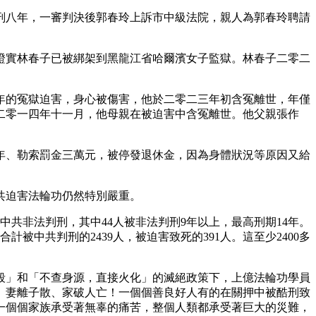
刑八年，一審判決後郭春玲上訴市中級法院，親人為郭春玲聘請
證實林春子已被綁架到黑龍江省哈爾濱女子監獄。林春子二零二
年的冤獄迫害，身心被傷害，他於二零二三年初含冤離世，年僅
二零一四年十一月，他母親在被迫害中含冤離世。他父親張作
年、勒索罰金三萬元，被停發退休金，因為身體狀況等原因又給
共迫害法輪功仍然特別嚴重。
中共非法判刑，其中44人被非法判刑9年以上，最高刑期14年。
計被中共判刑的2439人，被迫害致死的391人。這至少2400多
殺」和「不查身源，直接火化」的滅絕政策下，上億法輪功學員
、妻離子散、家破人亡！一個個善良好人有的在關押中被酷刑致
一個個家族承受著無辜的痛苦，整個人類都承受著巨大的災難，