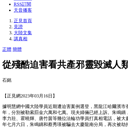
RSS訂閱
天音播客
正見首頁
見證
大陸文集
講真相
正體
簡體
從殘酷迫害看共產邪靈毀滅人
石銘
【正見網2023年03月16日】
據明慧網中國大陸學員近期遭迫害案例選登，黑龍江哈爾濱市
年，分別被勒索罰金六萬和七萬。現夫婦倆已經上訴。朱鳴鏑
李力壯、霍曉輝、唐竹茵等幾位法輪功學員打真相電話，被大
年七月六日，朱鳴鏑和蔡秀瑛被騙去大慶龍南分局，再次被劫