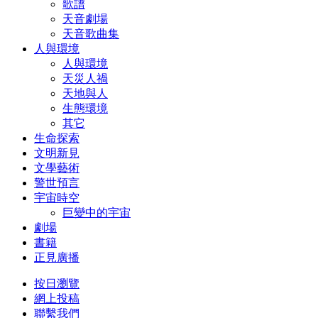
歌譜
天音劇場
天音歌曲集
人與環境
人與環境
天災人禍
天地與人
生態環境
其它
生命探索
文明新見
文學藝術
警世預言
宇宙時空
巨變中的宇宙
劇場
書籍
正見廣播
按日瀏覽
網上投稿
聯繫我們