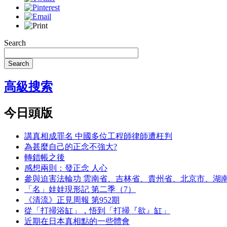
Search
Search
高級搜索
今日頭版
講真相成罪名 中國多位工程師律師遭枉判
為甚麼自己的正念不強大?
轉錯帳之後
感想兩則：發正念 人心
參與迫害法輪功 雲南省、吉林省、貴州省、北京市、湖
「名」娃娃現形記 第二季（7）
《清流》正見周報 第952期
從「打掃浴缸」，悟到「打掃『欲』缸」
近期在日本真相點的一些體會