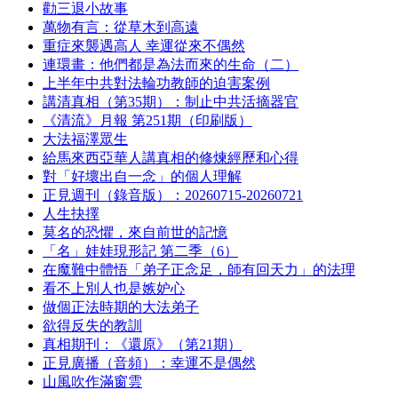
勸三退小故事
萬物有言：從草木到高遠
重症來襲遇高人 幸運從來不偶然
連環畫：他們都是為法而來的生命（二）
上半年中共對法輪功教師的迫害案例
講清真相（第35期）：制止中共活摘器官
《清流》月報 第251期（印刷版）
大法福澤眾生
給馬來西亞華人講真相的修煉經歷和心得
對「好壞出自一念」的個人理解
正見週刊（錄音版）：20260715-20260721
人生抉擇
莫名的恐懼，來自前世的記憶
「名」娃娃現形記 第二季（6）
在魔難中體悟「弟子正念足，師有回天力」的法理
看不上別人也是嫉妒心
做個正法時期的大法弟子
欲得反失的教訓
真相期刊：《還原》（第21期）
正見廣播（音頻）：幸運不是偶然
山風吹作滿窗雲