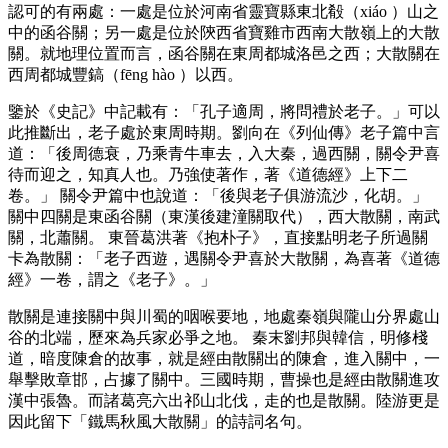
認可的有兩處：一處是位於河南省靈寶縣東北殽（xiáo ）山之
中的函谷關；另一處是位於陝西省寶雞市西南大散嶺上的大散
關。就地理位置而言，函谷關在東周都城洛邑之西；大散關在
西周都城豐鎬（fēng hào ）以西。
鑒於《史記》中記載有：「孔子適周，將問禮於老子。」可以
此推斷出，老子處於東周時期。劉向在《列仙傳》老子篇中言
道：「後周德衰，乃乘青牛車去，入大秦，過西關，關令尹喜
待而迎之，知真人也。乃強使著作，著《道德經》上下二
卷。」 關令尹篇中也說道：「後與老子俱游流沙，化胡。」
關中四關是東函谷關（東漢後建潼關取代），西大散關，南武
關，北蕭關。 東晉葛洪著《抱朴子》，直接點明老子所過關
卡為散關：「老子西遊，遇關令尹喜於大散關，為喜著《道德
經》一卷，謂之《老子》。」
散關是連接關中與川蜀的咽喉要地，地處秦嶺與隴山分界處山
谷的北端，歷來為兵家必爭之地。 秦末劉邦與韓信，明修棧
道，暗度陳倉的故事，就是經由散關出的陳倉，進入關中，一
舉擊敗章邯，占據了關中。三國時期，曹操也是經由散關進攻
漢中張魯。而諸葛亮六出祁山北伐，走的也是散關。陸游更是
因此留下「鐵馬秋風大散關」的詩詞名句。