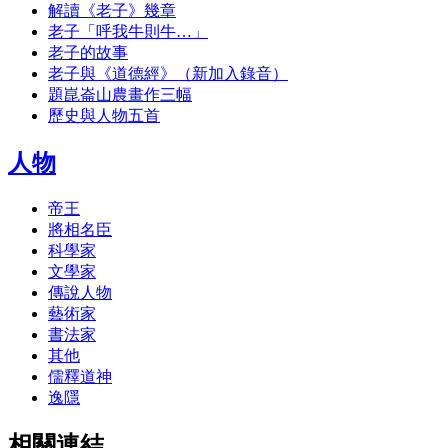
解讀《老子》幾章
老子「呼我牛則牛…」
老子的故事
老子與《道德經》（新加入錄音）
題崑崙山農畫作三幅
歷史與人物五首
人物
帝王
將相名臣
科學家
文學家
傳說人物
藝術家
書法家
其他
儒釋道神
逸隱
相關連結