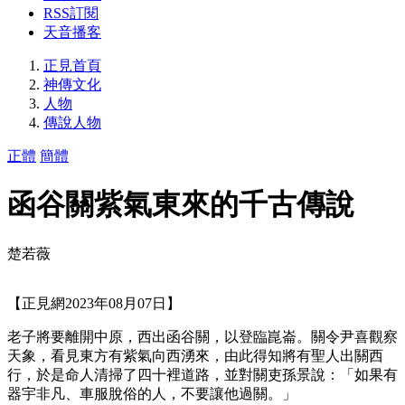
RSS訂閱
天音播客
正見首頁
神傳文化
人物
傳說人物
正體
簡體
函谷關紫氣東來的千古傳說
楚若薇
【正見網2023年08月07日】
老子將要離開中原，西出函谷關，以登臨崑崙。關令尹喜觀察
天象，看見東方有紫氣向西湧來，由此得知將有聖人出關西
行，於是命人清掃了四十裡道路，並對關吏孫景說：「如果有
器宇非凡、車服脫俗的人，不要讓他過關。」