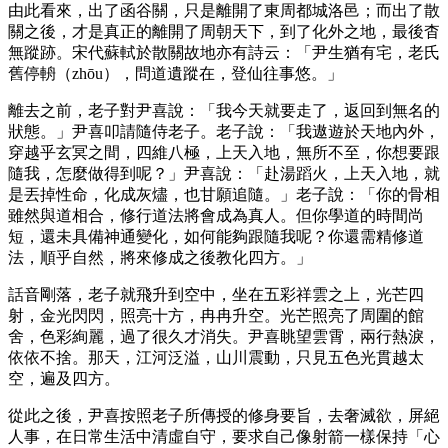
由此看來，出了函谷關，只是離開了東周都城洛邑；而出了散
關之後，才是真正的離開了周朝天下，到了化外之地，最後杳
無蹤跡。宋代蘇軾於散關故地亦有詩云：「尹生猶有宅，老氏
舊停輈（zhōu），問道遺蹤在，登仙往事悠。」
離去之前，老子對尹喜說：「我今天就要走了，返回到無名的
狀態。」尹喜叩請隨侍老子。老子說：「我遨遊於天地內外，
穿越乎玄冥之間，四維八極，上天入地，無所不至，你想要跟
隨我，怎麼做得到呢？」尹喜說：「赴湯蹈火，上天入地，就
是丟掉性命，化成灰燼，也甘願追隨。」老子說：「你的骨相
雖然與道相合，修行道法將會成為真人。但你學道的時間尚
短，還未具備神通變化，如何能夠跟隨我呢？你還需精修道
法，順乎自然，將來修成之後教化四方。」
話音剛落，老子就飛升到空中，坐在五彩祥雲之上，光芒四
射，金光閃閃，照亮十方，冉冉升空。光芒照亮了周圍的館
舍，色彩絢麗，過了很久才消失。尹喜眺望雲霄，兩行熱淚，
依依不捨。那天，江河泛溢，山川震動，只見五色光貫越太
空，遍及四方。
從此之後，尹喜按照老子所傳授的修身要旨，去奢滅欲，屏絕
人事，在日常生活中清虛自守，要求自己像射箭一樣保持「心