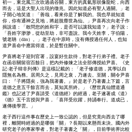
初一，東北風三次吹過函谷關，東方的真氣形狀像龍蛇，向西
而去，這是大聖人出現的徵兆。因此知道必有聖人過關。」老
子開心地笑道：「善哉，看來你是了解我的。我也早就知道
你，你有通神之見地，將超脫塵世為仙。」尹喜再次向老子作
揖說道：「敢問您的姓和字，是否可以讓我知道？」老子說：
「吾姓字渺渺，從劫至劫，非可盡說。我今天姓李，字伯陽，
號老聃（dān）。」老子在中原時，沒有傳授過任何人，也知
道尹喜命中應當得道，於是暫住關中。
尹喜將老子迎到官署，設宴好生款待，對老子行弟子禮。老子
在函谷關留宿百餘日，把內外修煉之法全部傳授給尹喜。《史
記·老子韓非列傳》是這樣記載的：「老子修道德，其學以自
隱無名為務。居周久之，見周之衰，乃遂去。至關，關令尹喜
曰：『子將隱矣，強為我著書。』於是老子乃著書上下篇，言
道德之意五千餘言而去，莫知其所終。」《歷世真仙體道通
鑑》也記述了尹喜請受《道德經》的經過，老子遂著成《道》
《德》五千言授與尹喜，「喜拜受欣躍，持誦奉行。道成已，
遂傳後學雲。」
老子西行這件事在歷史上一致公認的，但是究竟向西去了哪
裡，離開時經過的是哪個「關」？長期以來懸而未決。國內外
研究老子的專家學者，對老子著書之「關」，目前學術界比較