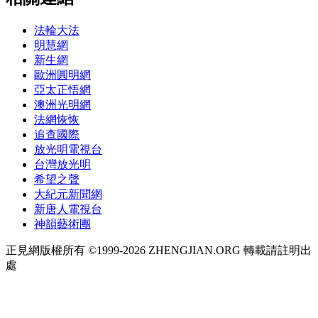
法輪大法
明慧網
新生網
歐洲圓明網
亞太正悟網
澳洲光明網
法網恢恢
追查國際
放光明電視台
台灣放光明
希望之聲
大紀元新聞網
新唐人電視台
神韻藝術團
正見網版權所有 ©1999-2026 ZHENGJIAN.ORG 轉載請註明出
處