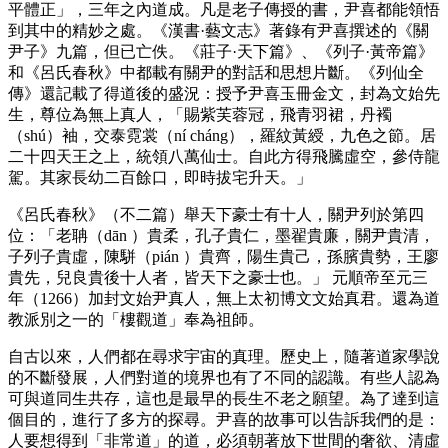
平體正」，三年之內道成。凡是老子傳授的書，尹喜都能領悟
到其中的精妙之處。《漢書·藝文志》著錄有尹喜撰述的《關
尹子》九篇，但已亡佚。《莊子·天下篇》、《列子·黃帝篇》
和《呂氏春秋》中都載有關尹的對話和思想片斷。《列仙全
傳》還記載了得道後的盛況：授予尹喜玉冊金文，封為文始先
生，尊位為無上真人，「賜紫芙蓉冠，飛青羽裙，丹襡
（shú）袖，交泰霓裳（ní cháng），羅紋黃綬，九色之節。居
二十四天王之上，統領八萬仙士。自此方得飛騰虛空，參侍龍
駕。其家長幼二百餘口，即時拔宅升天。」
《呂氏春秋》（不二篇）舉天下豪士有十人，關尹列於第四
位：「老聃（dān ）貴柔，孔子貴仁，墨翟貴廉，關尹貴清，
子列子貴虛，陳駢（pián ）貴齊，陽生貴己，孫臏貴勢，王廖
貴先，兒良貴後十人者，皆天下之豪士也。」 元順帝至元三
年（1266）加封文始尹真人，無上太初博文文始真君。還為道
教派別之一的「樓觀道」奉為祖師。
自古以來，人們都在尋求宇宙的真理。歷史上，隨著道家學說
的不斷發展，人們對道的境界也有了不同的認識。有些人認為
可與道同生共存，這也是最早的長生不老之願望。為了達到這
個目的，進行了多方的探尋。尹喜的故事可以告訴我們的是：
人要想得到「非常道」的道，必須朝著放下世間的奢欲、清虛