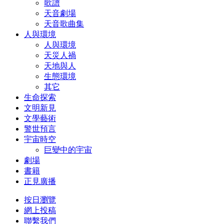
歌譜
天音劇場
天音歌曲集
人與環境
人與環境
天災人禍
天地與人
生態環境
其它
生命探索
文明新見
文學藝術
警世預言
宇宙時空
巨變中的宇宙
劇場
書籍
正見廣播
按日瀏覽
網上投稿
聯繫我們