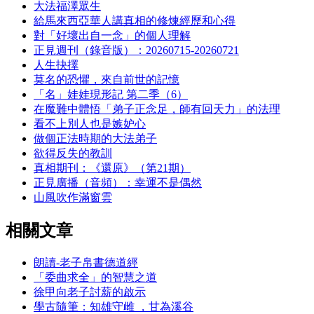
大法福澤眾生
給馬來西亞華人講真相的修煉經歷和心得
對「好壞出自一念」的個人理解
正見週刊（錄音版）：20260715-20260721
人生抉擇
莫名的恐懼，來自前世的記憶
「名」娃娃現形記 第二季（6）
在魔難中體悟「弟子正念足，師有回天力」的法理
看不上別人也是嫉妒心
做個正法時期的大法弟子
欲得反失的教訓
真相期刊：《還原》（第21期）
正見廣播（音頻）：幸運不是偶然
山風吹作滿窗雲
相關文章
朗讀-老子帛書德道經
「委曲求全」的智慧之道
徐甲向老子討薪的啟示
學古隨筆：知雄守雌 ，甘為溪谷