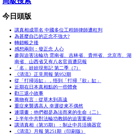
高級搜索
今日頭版
講真相成罪名 中國多位工程師律師遭枉判
為甚麼自己的正念不強大?
轉錯帳之後
感想兩則：發正念 人心
參與迫害法輪功 雲南省、吉林省、貴州省、北京市、湖
南省、山西省又有八名官員遭惡報
「名」娃娃現形記 第二季（7）
《清流》正見周報 第952期
從「打掃浴缸」，悟到「打掃『欲』缸」
近期在日本真相點的一些體會
勸三退小故事
萬物有言：從草木到高遠
重症來襲遇高人 幸運從來不偶然
連環畫：他們都是為法而來的生命（二）
上半年中共對法輪功教師的迫害案例
講清真相（第35期）：制止中共活摘器官
《清流》月報 第251期（印刷版）