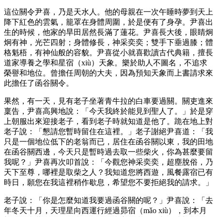
這位關令尹喜，乃是天水人。他的母親在一次午睡時夢到天上
降下紅色的雲氣，籠罩在身體周圍，於是便有了身孕。尹喜出
生的時候，他家的旱田居然長滿了蓮花。尹喜長大後，眼睛炯
炯有神，光芒四射；身體修長，神采奕奕；雙手下垂過膝；體
格魁梧，有神仙般的容貌。尹喜從小就喜歡讀古代典籍，擅長
道家導養之學和星宿（xiù）天象。樂於助人不圖名，不追求
榮譽和地位。曾擔任周朝的大夫，因為預知天象而上書請求來
此擔任了函谷關令。
果然，有一天，見有老子坐著青牛拉的白車要過關。關吏進來
稟告，尹喜高興地說：「今天我終於能見到聖人了。」於是穿
上朝服出來迎接老子，看到老子時就知道是他了。跪在地上對
老子說：「懇請您暫時留住在這裡。」老子謝絕尹喜道：「我
只是一個地位低下的老翁而已，居住在函谷關以東，我的田地
在函谷關西邊，今天只是暫時過去取一些柴火，你為甚麼要留
我呢？」尹喜再次叩首說：「今觀您神采奕奕，超塵脫俗，乃
天下至尊，哪裡是取柴之人？我知道您將西遊，風餐露宿已有
時日，願您在我這裡稍作歇息，希望您不要拒絕我的請求。」
老子說：「你是怎麼知道我要過函谷關的呢？」尹喜說：「去
年冬天十月，天理星向西運行經過昴宿（mǎo xiù），到本月