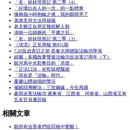
「名」娃娃現形記 第二季（4）
「好壞出自人的一念」的一點體會
煉兩個小時抱輪之後，我的眼睛亮了
弟弟支持大法得福報
老天爺正在用災難提醒人類
清朝一位師爺的「平庸之惡」
「名」娃娃現形記 第二季（3）
《清流》正見周報 第951期
7.20反迫害日之前 長春大肆綁架法輪功學員
組圖：多國政要聲援法輪功反迫害27周年（下）
銀河系中光彩奪目的「吊燈」
「正法口訣」在監獄裡飄揚
「現在是『法輪』時代」
重慶山體崩塌的警示
催眠回溯療法：三世姻緣，今生再續
參與迫害法輪功 廣東省、江西省、河南省、山西省又有
五名官員遭惡報
相關文章
願所有迫害者們從惡報中驚醒！