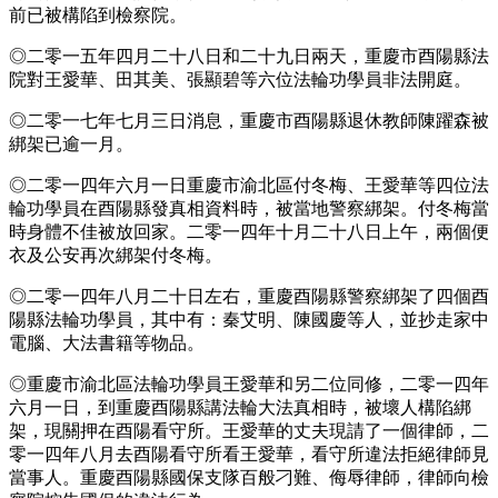
前已被構陷到檢察院。
◎二零一五年四月二十八日和二十九日兩天，重慶市酉陽縣法
院對王愛華、田其美、張顯碧等六位法輪功學員非法開庭。
◎二零一七年七月三日消息，重慶市酉陽縣退休教師陳躍森被
綁架已逾一月。
◎二零一四年六月一日重慶市渝北區付冬梅、王愛華等四位法
輪功學員在酉陽縣發真相資料時，被當地警察綁架。付冬梅當
時身體不佳被放回家。二零一四年十月二十八日上午，兩個便
衣及公安再次綁架付冬梅。
◎二零一四年八月二十日左右，重慶酉陽縣警察綁架了四個酉
陽縣法輪功學員，其中有：秦艾明、陳國慶等人，並抄走家中
電腦、大法書籍等物品。
◎重慶市渝北區法輪功學員王愛華和另二位同修，二零一四年
六月一日，到重慶酉陽縣講法輪大法真相時，被壞人構陷綁
架，現關押在酉陽看守所。王愛華的丈夫現請了一個律師，二
零一四年八月去酉陽看守所看王愛華，看守所違法拒絕律師見
當事人。重慶酉陽縣國保支隊百般刁難、侮辱律師，律師向檢