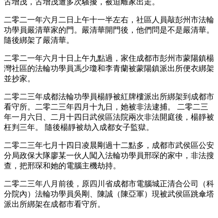
古增茂，古增茂遭多次騷擾，被迫離家出走。
二零二一年六月二日上午十一半左右，社區人員敲彭州市法輪
功學員嚴清華家的門。嚴清華開門後，他們問是不是嚴清華。
隨後綁架了嚴清華。
二零二一年六月十日上午九點過，家住成都市彭州市蒙陽鎮楊
灣社區的法輪功學員馮少瓊和李青蘭被蒙陽鎮派出所便衣綁架
並抄家。
二零二三年成都法輪功學員楊靜被紅牌樓派出所綁架到成都市
看守所。二零二三年四月十九日，她被非法逮捕。 二零二三
年一月六日、二月十四日武侯區法院兩次非法開庭後，楊靜被
枉判三年。 隨後楊靜被劫入成都女子監獄。
二零二三年七月十四日凌晨剛過十二點多，成都市武侯區公安
分局政保大隊廖某一伙人闖入法輪功學員邢琛的家中，非法搜
查，把邢琛和她的電腦主機劫持。
二零二三年八月前後，原四川省成都市電腦城正清合公司（科
分院內）法輪功學員吳剛、陳誠（陳亞軍）現被武侯區跳傘塔
派出所綁架在成都市看守所。