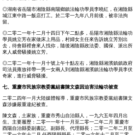
◎湖南省岳陽市湘陰縣南陽鄉鎮法輪功學員李曉紅，在湘陰縣
城江東中路一飯店打工。於二零一九年八月前後，被非法拘
留。
◎二零二一年十二月十四日下午二點多，岳陽市湘陰縣法輪功
學員姚立芳在家做床上用品，村婦女主任來告訴姚立芳別出
去，待會縣裡會來人找你，隨後湘陰縣政法委、國保、派出所
來人威脅騷擾姚立芳。
◎二零二一年十一月十號上午十點左右，湘陰縣湘濱鎮鎮政府
司法員雍放祥帶一男一女兩人到湘陰縣湘濱鎮法輪功學員李伏
奇家，進行威脅騷擾。
七、重慶市民族宗教委黨組書陳文森因迫害法輪功被查
二零二四年一月大陸媒體報導，重慶市民族宗教委黨組書陳文
森涉嫌嚴重違紀被查。
陳文森，土家族，重慶市秀山自治縣人，一九六五年四月出
生。主要履歷：二零一一年十一月至二零一二年二月 重慶市
酉陽自治縣委副書記、副縣長、代理縣長；二零一二年二月至
二零一六年十二月,任酉陽縣縣長；二零一六年十二月至二零