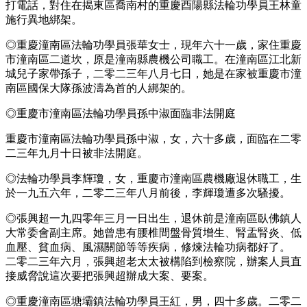
打電話，對住在揭東區喬南村的重慶酉陽縣法輪功學員王林童
施行異地綁架。
◎重慶潼南區法輪功學員張華女士，現年六十一歲，家住重慶
市潼南區二道坎，原是潼南縣農機公司職工。在潼南區江北新
城兒子家帶孫子，二零二三年八月七日，她是在家被重慶市潼
南區國保大隊孫波濤為首的人綁架的。
◎重慶市潼南區法輪功學員孫中淑面臨非法開庭
重慶市潼南區法輪功學員孫中淑，女，六十多歲，面臨在二零
二三年九月十日被非法開庭。
◎法輪功學員李輝瓊，女，重慶市潼南區農機廠退休職工，生
於一九五六年，二零二三年八月前後，李輝瓊遭多次騷擾。
◎張興超一九四零年三月一日出生，退休前是潼南區臥佛鎮人
大常委會副主席。她曾患有腰椎間盤骨質增生、腎盂腎炎、低
血壓、貧血病、風濕關節等等疾病，修煉法輪功病都好了。
二零二三年六月，張興超老太太被構陷到檢察院，辦案人員直
接威脅說這次要把張興超辦成大案、要案。
◎重慶潼南區塘壩鎮法輪功學員王紅，男，四十多歲。二零二