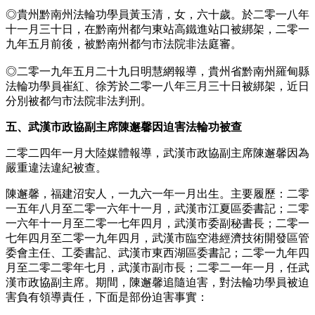
◎貴州黔南州法輪功學員黃玉清，女，六十歲。於二零一八年
十一月三十日，在黔南州都勻東站高鐵進站口被綁架，二零一
九年五月前後，被黔南州都勻市法院非法庭審。
◎二零一九年五月二十九日明慧網報導，貴州省黔南州羅甸縣
法輪功學員崔紅、徐芳於二零一八年三月三十日被綁架，近日
分別被都勻市法院非法判刑。
五、武漢市政協副主席陳邂馨因迫害法輪功被查
二零二四年一月大陸媒體報導，武漢市政協副主席陳邂馨因為
嚴重違法違紀被查。
陳邂馨，福建沼安人，一九六一年一月出生。主要履歷：二零
一五年八月至二零一六年十一月，武漢市江夏區委書記；二零
一六年十一月至二零一七年四月，武漢市委副秘書長；二零一
七年四月至二零一九年四月，武漢市臨空港經濟技術開發區管
委會主任、工委書記、武漢市東西湖區委書記；二零一九年四
月至二零二零年七月，武漢市副市長；二零二一年一月，任武
漢市政協副主席。期間，陳邂馨追隨迫害，對法輪功學員被迫
害負有領導責任，下面是部份迫害事實：