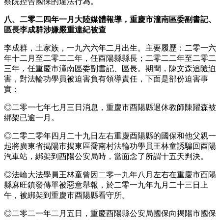
察院控告國保的違法行為。
八、二零二四年一月大陸媒體報導，重慶市潼南區委副書記、
區長李成群涉嫌嚴重違紀被查
李成群，土家族，一九六六年二月出生。主要履歷：二零一六
年十二月至二零二二年，任酉陽縣縣長；二零二二年至二零二
三年，任重慶市潼南區委副書記、區長。期間，陳文森追隨迫
害，對法輪功學員被迫害負有領導責任，下面是部份迫害事
實：
◎二零一七年七月三日消息，重慶市酉陽縣退休教師陳躍森被
綁架已逾一月。
◎二零二零年四月二十九日左右重慶酉陽縣的國保和他父親一
起將廣東省揭陽市揭東區喬南村法輪功學員王林童誘騙回酉陽
汽車站，綁架到酉陽公安局時，當面念了所謂十五天判決。
◎法輪大法學員王林童曾因二零一九年八月左右在重慶市酉陽
縣麻旺鎮發傳單被惡意舉報，於二零一九年九月二十三日上
午，被綁架到重慶市酉陽縣看守所。
◎二零二一年二月五日，重慶酉陽縣公安局國保向揭陽市國保