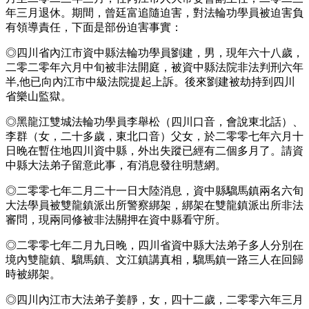
年三月退休。期間，曾廷富追隨迫害，對法輪功學員被迫害負
有領導責任，下面是部份迫害事實：
◎四川省內江市資中縣法輪功學員劉建，男，現年六十八歲，
二零二零年六月中旬被非法開庭，被資中縣法院非法判刑六年
半,他已向內江市中級法院提起上訴。後來劉建被劫持到四川
省樂山監獄。
◎黑龍江雙城法輪功學員李舉松（四川口音，會說東北話）、
李群（女，二十多歲，東北口音）父女，於二零零七年六月十
日晚在暫住地四川資中縣，外出失蹤已經有二個多月了。請資
中縣大法弟子留意此事，有消息發往明慧網。
◎二零零七年二月二十一日大陸消息，資中縣騮馬鎮兩名六旬
大法學員被雙龍鎮派出所警察綁架，綁架在雙龍鎮派出所非法
審問，現兩同修被非法關押在資中縣看守所。
◎二零零七年二月九日晚，四川省資中縣大法弟子多人分別在
境內雙龍鎮、騮馬鎮、文江鎮講真相，騮馬鎮一路三人在回歸
時被綁架。
◎四川內江市大法弟子姜靜，女，四十二歲，二零零六年三月