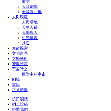
歌譜
天音劇場
天音歌曲集
人與環境
人與環境
天災人禍
天地與人
生態環境
其它
生命探索
文明新見
文學藝術
警世預言
宇宙時空
巨變中的宇宙
劇場
書籍
正見廣播
按日瀏覽
網上投稿
聯繫我們