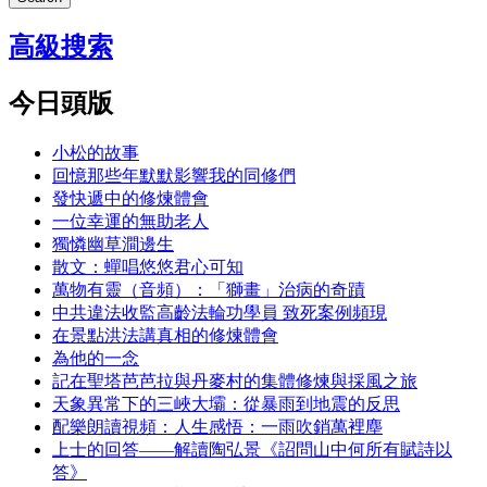
高級搜索
今日頭版
小松的故事
回憶那些年默默影響我的同修們
發快遞中的修煉體會
一位幸運的無助老人
獨憐幽草澗邊生
散文：蟬唱悠悠君心可知
萬物有靈（音頻）：「獅畫」治病的奇蹟
中共違法收監高齡法輪功學員 致死案例頻現
在景點洪法講真相的修煉體會
為他的一念
記在聖塔芭芭拉與丹麥村的集體修煉與採風之旅
天象異常下的三峽大壩：從暴雨到地震的反思
配樂朗讀視頻：人生感悟：一雨吹銷萬裡塵
上士的回答——解讀陶弘景《詔問山中何所有賦詩以
答》