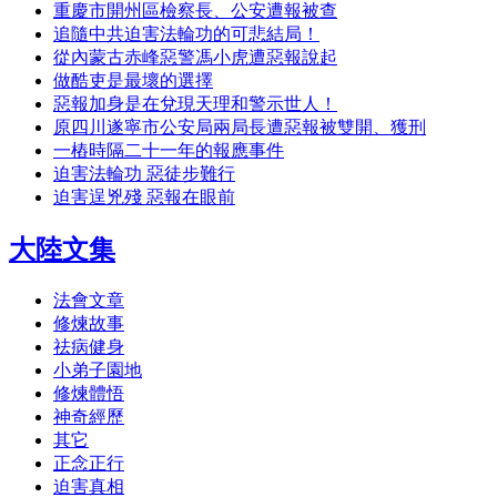
重慶市開州區檢察長、公安遭報被查
追隨中共迫害法輪功的可悲結局！
從內蒙古赤峰惡警馮小虎遭惡報說起
做酷吏是最壞的選擇
惡報加身是在兌現天理和警示世人！
原四川遂寧市公安局兩局長遭惡報被雙開、獲刑
一樁時隔二十一年的報應事件
迫害法輪功 惡徒步難行
迫害逞兇殘 惡報在眼前
大陸文集
法會文章
修煉故事
祛病健身
小弟子園地
修煉體悟
神奇經歷
其它
正念正行
迫害真相