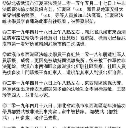
◎湖北省武漢市江夏區法院於二零一五年五月二十七日上午非
法庭審法輪功學員錢有芸。江夏區「610」頭目易楚軍安排大
量穿制服的警察、「610」等等人員參加非法庭審。江夏區法
輪功學員李春蓮為此事前往觀看，被警察綁架。
◎二零一九年四月十八日上午八點左右，湖北省武漢市東西湖
區將軍路法輪功學員徐慧明（徐慧敏）被綁架。徐慧明已從武
漢市第一看守所被轉到武漢市礄口洗腦班。
◎武漢市東西湖區法輪功學員王春紅於二零一八年屢遭社區人
員騷擾、威脅，更因免被劫持而流離失所，後來被工作單位非
法開除。武漢市東西湖區金銀湖派出所駐社區警察、社區人員
先後多次上門騷擾王春紅家人，還綁架其家人到派出所迫害。
◎二零一九年四月十八日上午八點左右，東西湖區國保大隊、
將軍路派出所便衣又綁架50多歲的法輪功女學員徐慧敏、王樂
珍等四人，並非法抄家。
◎二零一九年四月十八日，湖北省武漢市東西湖區老年法輪功
學員鄒雙武被非法刑事拘留，家中被抄家。 鄒雙武（鄒雙
武），60多歲，老伴已去世。