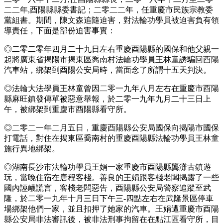
二二年,酉陽縣縣委書記；二零二二年，任重慶市民族宗教委
黨組書。期間，陳文森追隨迫害，對法輪功學員被迫害負有領
導責任，下面是部份迫害事實：
◎二零二零年四月二十九日左右重慶酉陽縣的國保和他父親一
起將廣東省揭陽市揭東區喬南村法輪功學員王林童誘騙回酉陽
汽車站，綁架到酉陽公安局時，當面念了所謂十五天判決。
◎法輪大法學員王林童曾因二零一九年八月左右在重慶市酉陽
縣麻旺鎮發傳單被惡意舉報，於二零一九年九月二十三日上
午，被綁架到重慶市酉陽縣看守所。
◎二零二一年二月五日，重慶酉陽縣公安局國保向揭陽市國保
打電話，對住在揭東區喬南村的重慶酉陽縣法輪功學員王林童
施行異地綁架。
◎湖南長沙市法輪功學員王娟一家重慶市酉陽縣龔灘古鎮遊
玩，當晚住宿在唐程客棧。善良的王娟跟客棧老闆揭露了一些
國內誣衊謊言，客棧老闆惡告，酉陽縣公安局警察追蹤至武
隆，於二零一九年十月三日下午三-四點左右在武隆景區停車
場綁架他們一家，並且扣押了她家的汽車。王娟遭重慶市酉陽
縣公安局非法審訊後，被非法刑事拘留在在點江區看守所，目