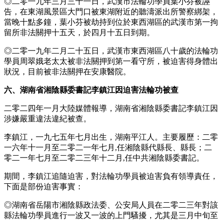
◎二零一九年三月三十一日，武漢市法輪功學員葉小芬被誣
告，在東湖風景區大門口被東湖附近的聽濤派出所警察綁架，
當晚十點多鐘，葉小芬被劫持到位於東西湖區的武漢市第一拘
留所非法關押十五天，於四月十五日到期。
◎二零一九年二月二十五日，武漢市東西湖區八十歲的法輪功
學員周翠娥老太太被非法關押到第一看守所，被迫害得身體出
狀況，目前被非法關押在安康醫院。
六、湖南省湘陰縣委書記李鎮江因迫害法輪功被查
二零二四年一月大陸媒體報導，湖南省湘陰縣委書記李鎮江因
涉嫌嚴重違法違紀被查。
李鎮江，一九七五年七月出生，湖南平江人。主要履歷：二零
一六年十一月至二零二一年七月,任湘陰縣代縣長、縣長；二
零二一年七月至二零二三年十二月,任中共湘陰縣委書記。
期間，李鎮江追隨迫害，對法輪功學員被迫害負有領導責任，
下面是部份迫害事實：
◎湖南省岳陽市湘陰縣政法委、公安局人員在二零二三年對該
縣法輪功學員進行一波又一波的上門騷擾，尤其是三月中旬至