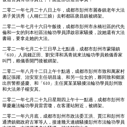
二零二一年七月二十八日上午，成都市彭州市麗春鎮老年大法
弟子黃洪秀（人稱仁三娘）去郫都區唐昌鎮被綁架。
二零二一年七月十六日午飯後，成都市彭州市永橋社區的代先
倫和一女的到本社區法輪功學員譚啟容家騷擾，說她還有大法
書籍，要拿走她的大法。
二零二一年七月二十三日早上七點過，成都市彭州市蒙陽鎮
「610」人員錢正田、劉安澤和馮青就來法輪功學員賴儀香家
叫門，賴儀香開門後被綁架。
二零二一年八月十二日上午十點過，成都市彭州市致和萬家村
書記張躍、治安室主任胡昌遠、和另一位女的，夥同致和鄉派
出所警察盛慶、和「610」主任冀某某騷擾法輪功學員彭州致
和大法弟子楊安其。
二零二一年七月二十九日星期四上午十一點過，成都市彭州市
華慶廠法輪功學員雷雲瓊，在客運站附近，被綁架。
二零二一年六月底，成都市彭州市政法委王洪、賈江和彭州市
通濟鎮鄉政府古軍等人，接連幾天連續騷擾彭州市法輪功學員