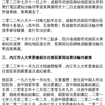
二零二三年七月十一日上午，成都市武侯區南站地區派出所刑
警打電話通知法輪功學員黃興麗明天十二日去做取保候審派出
所做筆錄。黃興麗去了。
二零二二年八月十一日晚七點半左右，成都市武侯區竹園社區
帶領十多個人（其中四、五個警察）對成都市武侯區法輪功學
員李家珍騷擾、進行非法抄家。
二零二二年十月十八日下午二點多，四川省成都市武侯區火車
南站街道辦、南站地區派出所、長壽苑社區網格員騷擾法輪功
學員黃興麗。
三、內江市人大常委會副主任曾廷富因迫害法輪功被查
二零二三年十一月九日大陸媒體報導，內江市人大常委會副主
任曾廷富因嚴重違法違紀被查。
曾廷富，一九六七年一月出生。主要履歷：曾任資中縣人民法
院院長，資中縣委常委、政法委書記，資中縣政協黨組書記、
主席；二零零五年十二月至二零零九年九月，任資中縣委常
委、縣政府黨組副書記、副縣長、縣委政法委副書記；二零一
七年三月至二零二一年二月，任資中縣委書記；二零二一年二
月至二零二三年三月，任內江市人大常委會副主任；二零二三