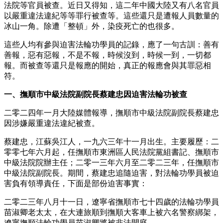
法院等官員被查。近日又得知，這二年中國大陸又有八名官員
以嚴重違法違紀等等罪行被查等。這些還只是遭報人員數量的
冰山一角。除遭「整頓」外，染疫死亡的也很多。
這些人均有參與迫害法輪功學員的記錄，應了一句古訓：善有
善報，惡有惡報，不是不報，時候沒到，時候一到，一切都
報。而被查等還只是報應的開始，真正的報應會與其罪惡相
符。
一、撫順市中級法院副院長蔡建忠因迫害法輪功被查
二零二四年一月大陸媒體報導，撫順市中級法院副院長蔡建忠
因涉嫌嚴重違法違紀被查。
蔡建忠，江蘇吳江人，一九六三年十一月出生。主要履歷：二
零零七年六月起，任撫順市東洲區人民法院黨組書記、撫順市
中級法院院辦主任；二零一三年六月至二零二三年，任撫順市
中級法院副院長。期間，蔡建忠追隨迫害，對法輪功學員被迫
害負有領導責任，下面是部份迫害事實：
二零二三年八月十一日，遼寧省撫順市七十四歲的法輪功學員
苗淑卿老太太，在大連旅順到撫順大客車上被六名警察綁架，
遼寧撫順法輪功學員苗淑卿將被非法開庭。