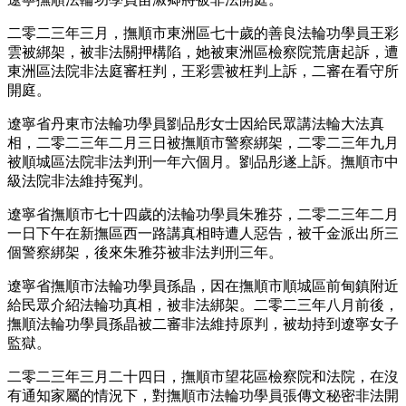
二零二三年三月，撫順市東洲區七十歲的善良法輪功學員王彩
雲被綁架，被非法關押構陷，她被東洲區檢察院荒唐起訴，遭
東洲區法院非法庭審枉判，王彩雲被枉判上訴，二審在看守所
開庭。
遼寧省丹東市法輪功學員劉品彤女士因給民眾講法輪大法真
相，二零二三年二月三日被撫順市警察綁架，二零二三年九月
被順城區法院非法判刑一年六個月。劉品彤遂上訴。撫順市中
級法院非法維持冤判。
遼寧省撫順市七十四歲的法輪功學員朱雅芬，二零二三年二月
一日下午在新撫區西一路講真相時遭人惡告，被千金派出所三
個警察綁架，後來朱雅芬被非法判刑三年。
遼寧省撫順市法輪功學員孫晶，因在撫順市順城區前甸鎮附近
給民眾介紹法輪功真相，被非法綁架。二零二三年八月前後，
撫順法輪功學員孫晶被二審非法維持原判，被劫持到遼寧女子
監獄。
二零二三年三月二十四日，撫順市望花區檢察院和法院，在沒
有通知家屬的情況下，對撫順市法輪功學員張傳文秘密非法開