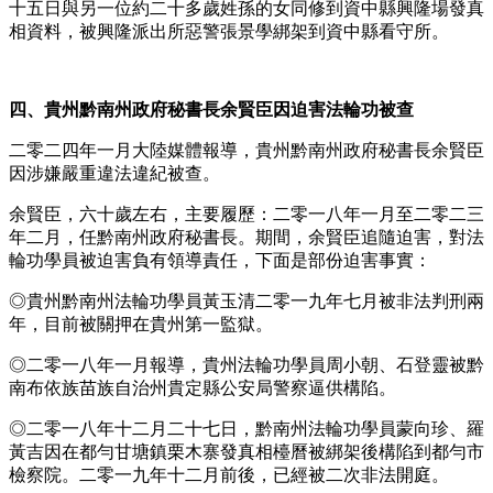
十五日與另一位約二十多歲姓孫的女同修到資中縣興隆場發真
相資料，被興隆派出所惡警張景學綁架到資中縣看守所。
四、貴州黔南州政府秘書長余賢臣因迫害法輪功被查
二零二四年一月大陸媒體報導，貴州黔南州政府秘書長余賢臣
因涉嫌嚴重違法違紀被查。
余賢臣，六十歲左右，主要履歷：二零一八年一月至二零二三
年二月，任黔南州政府秘書長。期間，余賢臣追隨迫害，對法
輪功學員被迫害負有領導責任，下面是部份迫害事實：
◎貴州黔南州法輪功學員黃玉清二零一九年七月被非法判刑兩
年，目前被關押在貴州第一監獄。
◎二零一八年一月報導，貴州法輪功學員周小朝、石登靈被黔
南布依族苗族自治州貴定縣公安局警察逼供構陷。
◎二零一八年十二月二十七日，黔南州法輪功學員蒙向珍、羅
黃吉因在都勻甘塘鎮栗木寨發真相檯曆被綁架後構陷到都勻市
檢察院。二零一九年十二月前後，已經被二次非法開庭。