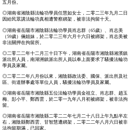
五月份。
◎湖南省湘陰縣法輪功學員任慧如女士，二零二三年九月二日
因給民眾講法輪功真相遭警察綁架，被非法拘留十天。
◎湖南省岳陽市湘陰縣法輪功學員肖志群（65歲）、肖志美
（59歲）倆姐妹，於二零二三年六月十六日被綁架，肖志美被
非法關押在拘留所。
◎二零二二年十二月三十日下午，湖南省岳陽市湘陰縣湘濱鎮
派出所人員，南湖洲鎮派出所人員以奉上面要求了騷擾法輪功
學員及家屬。
◎二零二二年八月份以來，湘陰縣政法委、國保、派出所及社
區、街道辦事處等單位人員，騷擾法輪功學員及家屬。
◎湖南省岳陽市湘陰縣五位法輪功學員金祖立、肖志群、趙玉
梅、彭小平、鄭西雲，於二零一九年八月初被綁架，被非法拘
留。
◎湖南省岳陽市湘陰縣二零二二年七月二十八日上午九點半左
右，湘陰縣鄭西雲、甘智慧遭綁架，二零二二年八月六日被非
法拘留期滿，已回家。