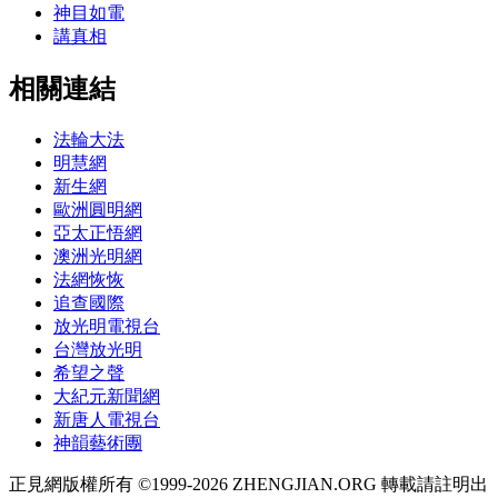
神目如電
講真相
相關連結
法輪大法
明慧網
新生網
歐洲圓明網
亞太正悟網
澳洲光明網
法網恢恢
追查國際
放光明電視台
台灣放光明
希望之聲
大紀元新聞網
新唐人電視台
神韻藝術團
正見網版權所有 ©1999-2026 ZHENGJIAN.ORG 轉載請註明出