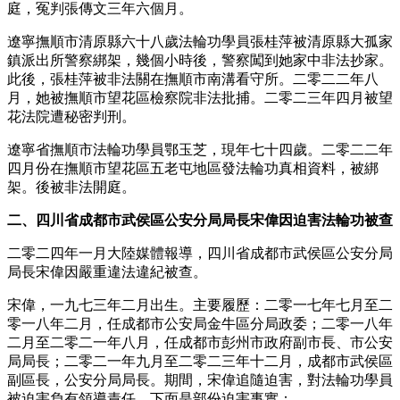
庭，冤判張傳文三年六個月。
遼寧撫順市清原縣六十八歲法輪功學員張桂萍被清原縣大孤家
鎮派出所警察綁架，幾個小時後，警察闖到她家中非法抄家。
此後，張桂萍被非法關在撫順市南溝看守所。二零二二年八
月，她被撫順市望花區檢察院非法批捕。二零二三年四月被望
花法院遭秘密判刑。
遼寧省撫順市法輪功學員鄂玉芝，現年七十四歲。二零二二年
四月份在撫順市望花區五老屯地區發法輪功真相資料，被綁
架。後被非法開庭。
二、四川省成都市武侯區公安分局局長宋偉因迫害法輪功被查
二零二四年一月大陸媒體報導，四川省成都市武侯區公安分局
局長宋偉因嚴重違法違紀被查。
宋偉，一九七三年二月出生。主要履歷：二零一七年七月至二
零一八年二月，任成都市公安局金牛區分局政委；二零一八年
二月至二零二一年八月，任成都市彭州市政府副市長、市公安
局局長；二零二一年九月至二零二三年十二月，成都市武侯區
副區長，公安分局局長。期間，宋偉追隨迫害，對法輪功學員
被迫害負有領導責任，下面是部份迫害事實：