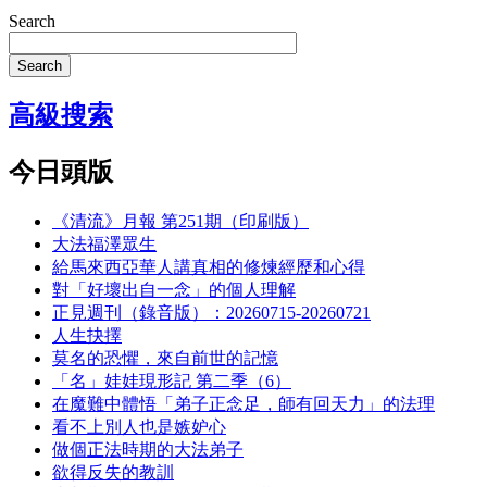
Search
Search
高級搜索
今日頭版
《清流》月報 第251期（印刷版）
大法福澤眾生
給馬來西亞華人講真相的修煉經歷和心得
對「好壞出自一念」的個人理解
正見週刊（錄音版）：20260715-20260721
人生抉擇
莫名的恐懼，來自前世的記憶
「名」娃娃現形記 第二季（6）
在魔難中體悟「弟子正念足，師有回天力」的法理
看不上別人也是嫉妒心
做個正法時期的大法弟子
欲得反失的教訓