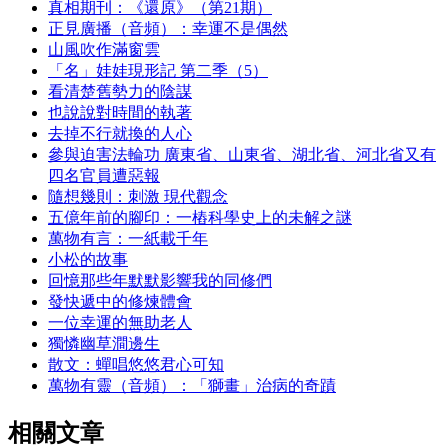
真相期刊：《還原》（第21期）
正見廣播（音頻）：幸運不是偶然
山風吹作滿窗雲
「名」娃娃現形記 第二季（5）
看清楚舊勢力的陰謀
也說說對時間的執著
去掉不行就換的人心
參與迫害法輪功 廣東省、山東省、湖北省、河北省又有
四名官員遭惡報
隨想幾則：刺激 現代觀念
五億年前的腳印：一樁科學史上的未解之謎
萬物有言：一紙載千年
小松的故事
回憶那些年默默影響我的同修們
發快遞中的修煉體會
一位幸運的無助老人
獨憐幽草澗邊生
散文：蟬唱悠悠君心可知
萬物有靈（音頻）：「獅畫」治病的奇蹟
相關文章