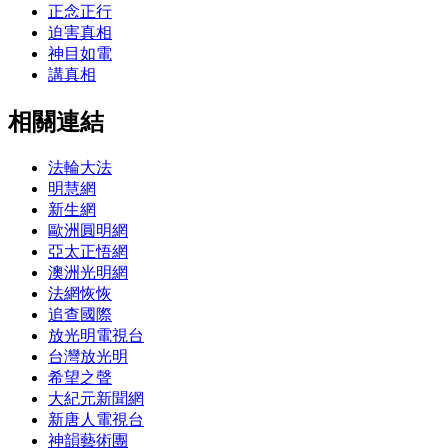
正念正行
迫害真相
神目如電
講真相
相關連結
法輪大法
明慧網
新生網
歐洲圓明網
亞太正悟網
澳洲光明網
法網恢恢
追查國際
放光明電視台
台灣放光明
希望之聲
大紀元新聞網
新唐人電視台
神韻藝術團