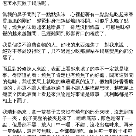
煮著水煎餃子鍋貼呢 。
當我的鼻子聞到了一點點焦味，心裡想著有一點點焦吃起來香
香脆脆的剛好，趕緊起身把鍋從爐頭移開。可似乎太晚了點
兒，燒焦的味道越來越嗆鼻子，雖然沒開鍋蓋 ，可那焦味卻
變的越來越難聞，已經難聞到影響胃口的程度了。
我是個從不浪費食物的人。好吃的東西燒焦了，對我來說 ，
絕對不等於沒得吃了，只不過是少吃那層粘在鍋底變黑的部分
罷了。
而且對於修煉人來說，表面上看起來壞了的事不一定就是壞
事。得辯證的看：燒焦了肯定也有燒焦了的好處，聞著這難聞
的焦味，我想要馬上就吃的執著還真的沒了。假如剛好香香脆
脆的，那還不讓人垂涎欲滴？還不讓人越吃越想吃、越吃越上
癮麼？因此表面上看起來無論是好事還是壞事，其利弊都是不
相上下罷了。
我端起鍋來，拿一雙筷子去夾沒有燒焦的部分來吃，沒想到筷
子一夾， 餃子完整的被夾起來了，瞧瞧底部，顏色是深了一
點，但居然不黑，放入口中一嚼，不錯，沒吃出焦味來。再來
一隻鍋貼，還是沒焦味 ......全部都能吃。而且每一隻餃子和每