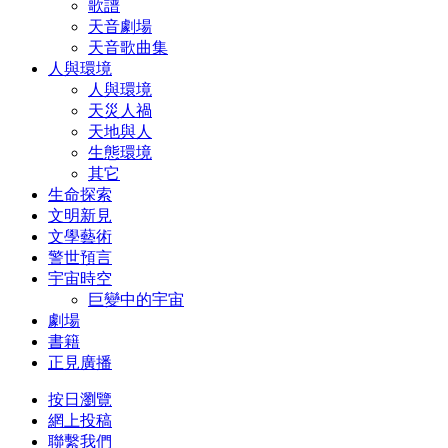
歌譜
天音劇場
天音歌曲集
人與環境
人與環境
天災人禍
天地與人
生態環境
其它
生命探索
文明新見
文學藝術
警世預言
宇宙時空
巨變中的宇宙
劇場
書籍
正見廣播
按日瀏覽
網上投稿
聯繫我們