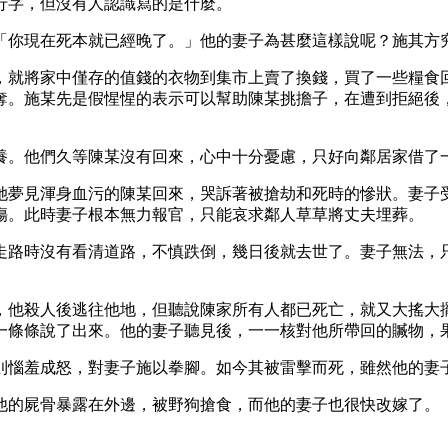
行字，但沒有人認識寫的是什麼。
「你現在死本就已經晚了。」他的妻子為甚麼這樣說呢？施其方
，就將家中僅存的值錢的衣物到集市上賣了換錢，買了一些糧食
奪。施某先是假惺惺的表示可以幫助陳某挑擔子，在遭到拒絕後
養。他們久等陳某沒有回來，心中十分憂慮，只好向鄰居家借了
她夢見渾身血污的陳某回來，哭訴著被搶劫和死時的慘狀。妻子
傷。此時妻子根本無力報官，只能哀求鄰人草草將丈夫埋葬。
走路時沒有看清道路，不慎跌倒，幾日後就去世了。妻子無法，
，他殺人後逃往他地，但聽說陳家所有人都已死亡，就又大搖大
一條條說了出來。他的妻子聽見後，一一核對他所帶回的贓物，
則惱羞成怒，對妻子施以拳腳。如今其被雷擊而死，雖然他的妻
他的屍骨暴露在外邊，被野狗搶食，而他的妻子也很快改嫁了。