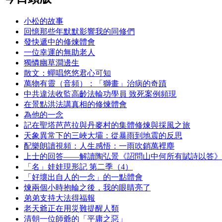
小松的故事
回憶那些年默默影響我的同修們
發快遞中的修煉體會
一位幸運的無助老人
獨憐幽草澗邊生
散文：蟬唱悠悠君心可知
萬物有靈（音頻）：「獅畫」治病的奇蹟
中共違法收監高齡法輪功學員 致死案例頻現
在景點洪法講真相的修煉體會
為他的一念
記在聖塔芭芭拉與丹麥村的集體修煉與採風之旅
天象異常下的三峽大壩：從暴雨到地震的反思
配樂朗讀視頻：人生感悟：一雨吹銷萬裡塵
上士的回答——解讀陶弘景《詔問山中何所有賦詩以答》
「名」娃娃現形記 第二季（4）
「好壞出自人的一念」的一點體會
煉兩個小時抱輪之後，我的眼睛亮了
弟弟支持大法得福報
老天爺正在用災難提醒人類
清朝一位師爺的「平庸之惡」