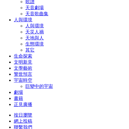
歌譜
天音劇場
天音歌曲集
人與環境
人與環境
天災人禍
天地與人
生態環境
其它
生命探索
文明新見
文學藝術
警世預言
宇宙時空
巨變中的宇宙
劇場
書籍
正見廣播
按日瀏覽
網上投稿
聯繫我們