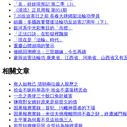
「名」娃娃現形記 第二季（3）
《清流》正見周報 第951期
7.20反迫害日之前 長春大肆綁架法輪功學員
組圖：多國政要聲援法輪功反迫害27周年（下）
銀河系中光彩奪目的「吊燈」
「正法口訣」在監獄裡飄揚
「現在是『法輪』時代」
重慶山體崩塌的警示
催眠回溯療法：三世姻緣，今生再續
參與迫害法輪功 廣東省、江西省、河南省、山西省又有
相關文章
救人如救己 清朝兩位義人親歷之
拾金不昧科舉高中 拾金不還落榜丟命
一念之善使三十餘口免於被害
鹽商對女婿好原來是前世欠的債
因果報應實錄：冒犯、污衊神靈者的下場
因果報應實錄：米信夫挑撥離間得不義之財，終遭滅門報
太平軍為何看不見這祖孫三人
前世姑嫂種惡因 今世結為妯娌還報