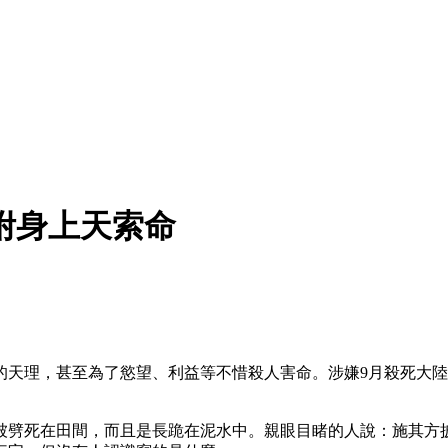
附身上天索命
的天理，甚至為了慾望、利益等不惜殺人害命。涉嫌9月殺死大
被劈死在田間，而且是長跪在泥水中。親眼目睹的人說：施其方