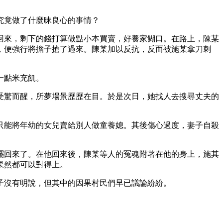
究竟做了什麼昧良心的事情？
回來，剩下的錢打算做點小本買賣，好養家餬口。在路上，陳某
，便強行將擔子搶了過來。陳某加以反抗，反而被施某拿刀刺
一點米充飢。
受驚而醒，所夢場景歷歷在目。於是次日，她找人去搜尋丈夫的
只能將年幼的女兒賣給別人做童養媳。其後傷心過度，妻子自殺
擺回來了。在他回來後，陳某等人的冤魂附著在他的身上，施其
果然都可以對得上。
子沒有明說，但其中的因果村民們早已議論紛紛。