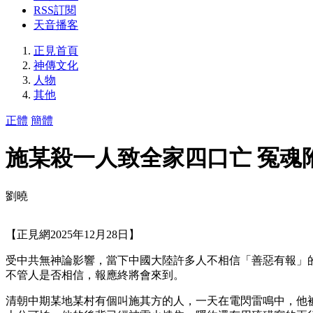
RSS訂閱
天音播客
正見首頁
神傳文化
人物
其他
正體
簡體
施某殺一人致全家四口亡 冤魂
劉曉
【正見網2025年12月28日】
受中共無神論影響，當下中國大陸許多人不相信「善惡有報」
不管人是否相信，報應終將會來到。
清朝中期某地某村有個叫施其方的人，一天在電閃雷鳴中，他