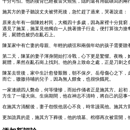
十分可怕。他的後背已經被雷火燒焦，隱約還有用硫磺寫的兩
施其方的妻子聽說丈夫被劈死後，急忙趕了過來，哭著說道：
原來去年有一個陳姓村民，大概四十多歲，因為家裡十分貧窮
遇見了施某，施某見他獨自一人挑著擔子行走，便打算強力搶
死，屍體也被扔在亂石上。
陳某家中有亡妻的母親、年輕的續弦和兩個年幼的孩子需要贍
第二天，陳某的妻子渾身開始打冷戰，心下更是驚懼。夜晚，
屍體，果然在亂石崗上找到。他的身上致命之處，正是刀刺之
陳某去世後，家中生計愈發艱難，朝不保夕。岳母傷心之下，
而亡，嗷嗷待哺的兒子，因為無人餵食，也很快餓死。
一家連續四人斃命，何等悽慘，而始作俑者正是施其方。起初
方生了一場大病。生病期間，他在神志不清時，將自己的惡事
在施其方清醒後，妻子怨恨他居心不良，時常謾罵他。施其方
更加詭異的是，施其方下葬後，他的墳墓、棺槨再次被雷開，