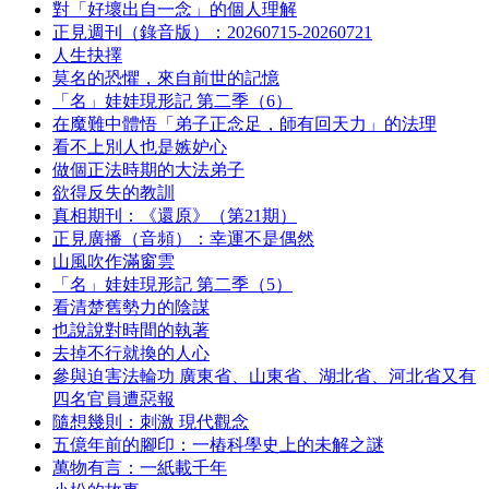
對「好壞出自一念」的個人理解
正見週刊（錄音版）：20260715-20260721
人生抉擇
莫名的恐懼，來自前世的記憶
「名」娃娃現形記 第二季（6）
在魔難中體悟「弟子正念足，師有回天力」的法理
看不上別人也是嫉妒心
做個正法時期的大法弟子
欲得反失的教訓
真相期刊：《還原》（第21期）
正見廣播（音頻）：幸運不是偶然
山風吹作滿窗雲
「名」娃娃現形記 第二季（5）
看清楚舊勢力的陰謀
也說說對時間的執著
去掉不行就換的人心
參與迫害法輪功 廣東省、山東省、湖北省、河北省又有
四名官員遭惡報
隨想幾則：刺激 現代觀念
五億年前的腳印：一樁科學史上的未解之謎
萬物有言：一紙載千年