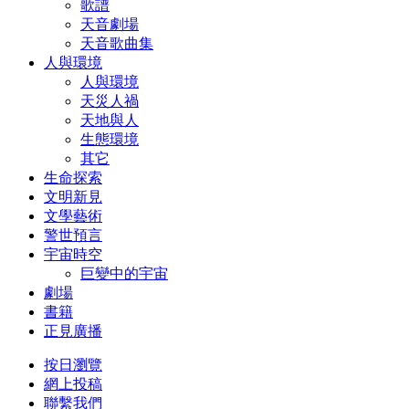
歌譜
天音劇場
天音歌曲集
人與環境
人與環境
天災人禍
天地與人
生態環境
其它
生命探索
文明新見
文學藝術
警世預言
宇宙時空
巨變中的宇宙
劇場
書籍
正見廣播
按日瀏覽
網上投稿
聯繫我們