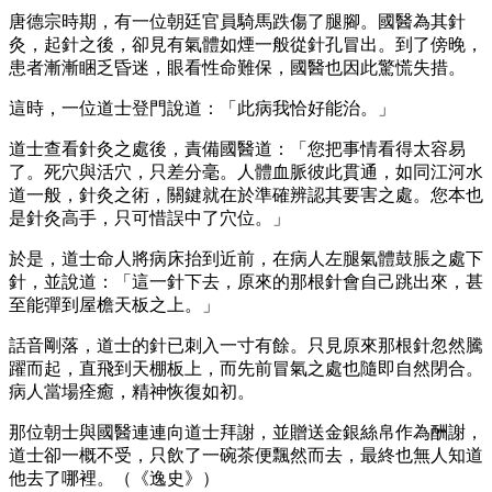
唐德宗時期，有一位朝廷官員騎馬跌傷了腿腳。國醫為其針
灸，起針之後，卻見有氣體如煙一般從針孔冒出。到了傍晚，
患者漸漸睏乏昏迷，眼看性命難保，國醫也因此驚慌失措。
這時，一位道士登門說道：「此病我恰好能治。」
道士查看針灸之處後，責備國醫道：「您把事情看得太容易
了。死穴與活穴，只差分毫。人體血脈彼此貫通，如同江河水
道一般，針灸之術，關鍵就在於準確辨認其要害之處。您本也
是針灸高手，只可惜誤中了穴位。」
於是，道士命人將病床抬到近前，在病人左腿氣體鼓脹之處下
針，並說道：「這一針下去，原來的那根針會自己跳出來，甚
至能彈到屋檐天板之上。」
話音剛落，道士的針已刺入一寸有餘。只見原來那根針忽然騰
躍而起，直飛到天棚板上，而先前冒氣之處也隨即自然閉合。
病人當場痊癒，精神恢復如初。
那位朝士與國醫連連向道士拜謝，並贈送金銀絲帛作為酬謝，
道士卻一概不受，只飲了一碗茶便飄然而去，最終也無人知道
他去了哪裡。（《逸史》）