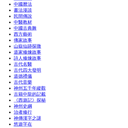
中國曆法
書法漫談
民間傳說
中醫教材
中國古典舞
西方藝術
佛家故事
山嶽仙跡探微
道家修煉故事
詩人修煉故事
古代名醫
古代四大發明
道德禮儀
古代音樂
神州五千年縱觀
古籍中龍的記載
《西遊記》探秘
神州史綱
治者修行
神傳漢字之謎
悠遊字在