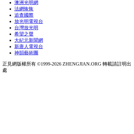
澳洲光明網
法網恢恢
追查國際
放光明電視台
台灣放光明
希望之聲
大紀元新聞網
新唐人電視台
神韻藝術團
正見網版權所有 ©1999-2026 ZHENGJIAN.ORG 轉載請註明出
處