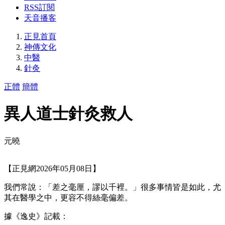
RSS訂閱
天音播客
正見首頁
神傳文化
中醫
針灸
正體
簡體
異人道士針灸救人
元曉
【正見網2026年05月08日】
我們常說：「差之毫厘，謬以千裡。」很多事情皆是如此，尤
其在醫學之中，更容不得絲毫偏差。
據《逸史》記載：