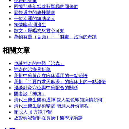
小松的故事
回憶那些年默默影響我的同修們
發快遞中的修煉體會
一位幸運的無助老人
獨憐幽草澗邊生
散文：蟬唱悠悠君心可知
萬物有靈（音頻）：「獅畫」治病的奇蹟
相關文章
也談神奇的中醫「治蟲」
神奇的治療骨折藥
我對中藥黃芪在臨床運用的一點淺悟
我對「半夏白朮天麻湯」的臨床上的一點淺悟
淺談針灸穴位與中藥配合的關係
醫者談「神跡」
清代三醫生醫術通神 觀人氣色即知病情如何
清代三醫生脈術精湛 能測人身份前程
擺脫人眼 方識中醫
故彭奕竣醫師在長庚中醫學系演講