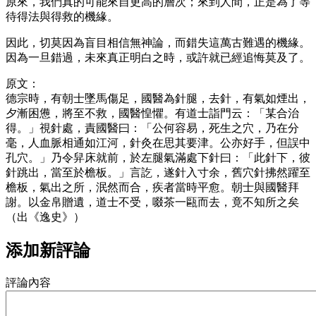
原來，我們真的可能來自更高的層次；來到人間，正是為了等
待得法與得救的機緣。
因此，切莫因為盲目相信無神論，而錯失這萬古難遇的機緣。
因為一旦錯過，未來真正明白之時，或許就已經追悔莫及了。
原文：
德宗時，有朝士墜馬傷足，國醫為針腿，去針，有氣如煙出，
夕漸困憊，將至不救，國醫惶懼。有道士詣門云：「某合治
得。」視針處，責國醫曰：「公何容易，死生之穴，乃在分
毫，人血脈相通如江河，針灸在思其要津。公亦好手，但誤中
孔穴。」乃令舁床就前，於左腿氣滿處下針曰：「此針下，彼
針跳出，當至於檐板。」言訖，遂針入寸余，舊穴針拂然躍至
檐板，氣出之所，泯然而合，疾者當時平愈。朝士與國醫拜
謝。以金帛贈遺，道士不受，啜茶一甌而去，竟不知所之矣
（出《逸史》）
添加新評論
評論內容