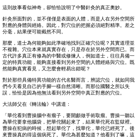
這則故事看似神奇，卻恰恰說明了中醫針灸的真正奧妙。
針灸所面對的，並不僅僅是表面的人體，而是人在另外空間所
對應的身體與經絡。因此，對穴位的把握必須絕對精準。差之
分毫，結果便可能截然不同。
那麼，道士為何能夠如此準確地找到正確穴位呢？其實道理並
不複雜。穴位本來就真實存在，只是存在於另外空間而已。而
古代許多真正有修為的中醫或修煉人，例如道士，往往具備一
定的特異功能，能夠直接看到另外空間的人體經絡與穴位。既
然能夠真實看見，又怎麼會輕易出錯呢？
對於那些具備特異功能的古代名醫而言，辨認穴位，就如同我
們今天看見自己的手腳一樣自然清晰。而那位國醫之所以失
誤，恰恰是因為他無法看到另外空間中真正對應的穴位。
大法師父在《轉法輪》中講道：
「華佗看到曹操腦中有瘤子，要開顱做手術取瘤。曹操一聽以
為華佗要拿他腦袋，把華佗關起來了，結果華佗死在監獄裡。
曹操在犯病的時候，想起華佗了，找華佗，華佗已經死了。後
來曹操真的得這個病死了。華佗為甚麼知道？他看到了嘛，這