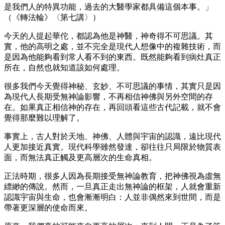
是我們人的特異功能，過去的大醫學家都具備這個本事。」
（《轉法輪》〈第七講〉）
今天的人提起華佗，都認為他是神醫，神奇得不可思議。其
實，他的高明之處，並不完全是現代人想像中的複雜技術，而
是因為他能夠看到常人看不到的東西。既然能夠看到病灶真正
所在，自然也就知道該如何處理。
很多我們今天覺得神秘、玄妙、不可思議的事情，其實只是因
為現代人長期受無神論影響，不再相信神佛與另外空間的存
在。如果真正相信神的存在，再回頭看這些古代記載，就不會
覺得那麼難以理解了。
事實上，古人對於天地、神佛、人體與宇宙的認識，遠比現代
人更加接近真實。現代科學雖然發達，卻往往只局限於物質表
面，而無法真正觸及更高層次的生命真相。
正法時期，很多人因為長期接受無神論教育，把神佛視為虛無
縹緲的傳說。然而，一旦真正走出無神論的框架，人就會重新
認識宇宙與生命，也會漸漸明白：人並非偶然來到世間，而是
帶著更深層的使命而來。