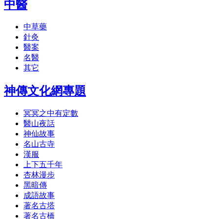
中醫
中草藥
針灸
醫案
名醫
其它
神傳文化網專題
冥冥之中有定數
醫山夜話
神仙故事
名山古寺
漢服
上下五千年
杏林漫步
黑暗傳
成語故事
著名古塔
著名古橋