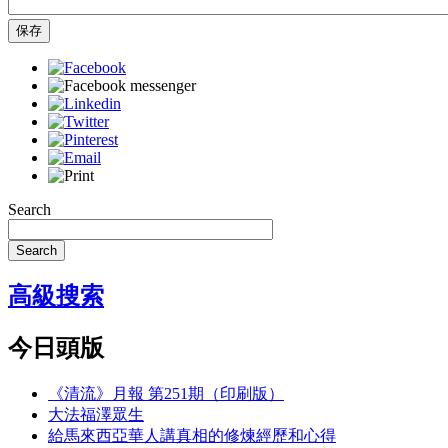
保存
Search
Search
高級搜索
今日頭版
《清流》月報 第251期（印刷版）
大法福澤眾生
給馬來西亞華人講真相的修煉經歷和心得