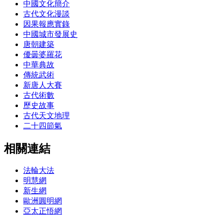
中國文化簡介
古代文化漫談
因果報應實錄
中國城市發展史
唐朝建築
優曇婆羅花
中華典故
傳統武術
新唐人大賽
古代術數
歷史故事
古代天文地理
二十四節氣
相關連結
法輪大法
明慧網
新生網
歐洲圓明網
亞太正悟網