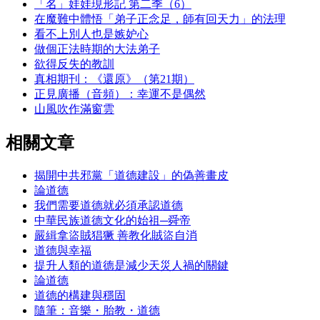
「名」娃娃現形記 第二季（6）
在魔難中體悟「弟子正念足，師有回天力」的法理
看不上別人也是嫉妒心
做個正法時期的大法弟子
欲得反失的教訓
真相期刊：《還原》（第21期）
正見廣播（音頻）：幸運不是偶然
山風吹作滿窗雲
相關文章
揭開中共邪黨「道德建設」的偽善畫皮
論道德
我們需要道德就必須承認道德
中華民族道德文化的始祖─舜帝
嚴緝拿盜賊猖獗 善教化賊盜自消
道德與幸福
提升人類的道德是減少天災人禍的關鍵
論道德
道德的構建與穩固
隨筆：音樂・胎教・道德