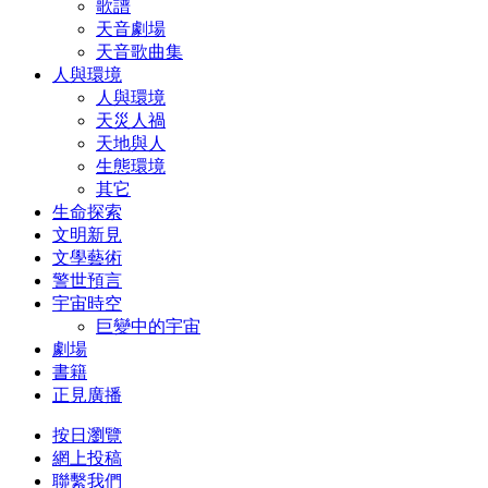
歌譜
天音劇場
天音歌曲集
人與環境
人與環境
天災人禍
天地與人
生態環境
其它
生命探索
文明新見
文學藝術
警世預言
宇宙時空
巨變中的宇宙
劇場
書籍
正見廣播
按日瀏覽
網上投稿
聯繫我們