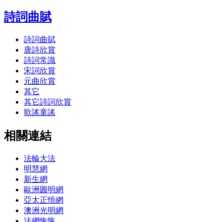
詩詞曲賦
詩詞曲賦
唐詩欣賞
詩詞常識
宋詞欣賞
元曲欣賞
其它
其它詩詞欣賞
歌謠童謠
相關連結
法輪大法
明慧網
新生網
歐洲圓明網
亞太正悟網
澳洲光明網
法網恢恢