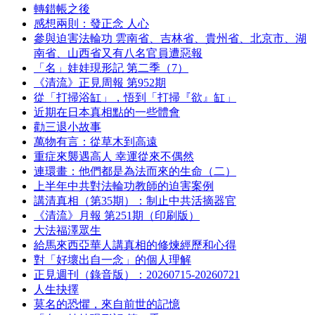
轉錯帳之後
感想兩則：發正念 人心
參與迫害法輪功 雲南省、吉林省、貴州省、北京市、湖
南省、山西省又有八名官員遭惡報
「名」娃娃現形記 第二季（7）
《清流》正見周報 第952期
從「打掃浴缸」，悟到「打掃『欲』缸」
近期在日本真相點的一些體會
勸三退小故事
萬物有言：從草木到高遠
重症來襲遇高人 幸運從來不偶然
連環畫：他們都是為法而來的生命（二）
上半年中共對法輪功教師的迫害案例
講清真相（第35期）：制止中共活摘器官
《清流》月報 第251期（印刷版）
大法福澤眾生
給馬來西亞華人講真相的修煉經歷和心得
對「好壞出自一念」的個人理解
正見週刊（錄音版）：20260715-20260721
人生抉擇
莫名的恐懼，來自前世的記憶