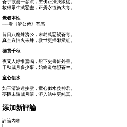
蒼宇欲崩一念洪，主佛正法我跟從。
救得眾生滅惡盡，正覺永恆衛大穹。
覺者本性
──看《濟公傳》有感
昔日八魔煉濟公，末劫萬惡禍蒼穹。
真金豈怕火來煉，救世更掃邪黨紅。
德貫千秋
夜闌人靜惟蛩鳴，燈下史書軒外星。
千秋歲月多少事，始終道德照蒼生。
童心似水
如玉清波遠接雲，童心似水羨神君。
夢懷未隨歲月暗，溶入法中更純真。
添加新評論
評論內容