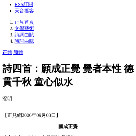
RSS訂閱
天音播客
正見首頁
文學藝術
詩詞曲賦
詩詞曲賦
正體
簡體
詩四首：願成正覺 覺者本性 德
貫千秋 童心似水
澄明
【正見網2006年09月03日】
願成正覺