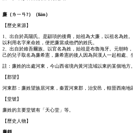
廉（ㄌㄧㄢ?）（lián）
【歷史來源】
1、出自於高陽氏。是顓頊的後裔，始祖為大廉，以祖名為姓
以利用名字來命姓，便把廉當成他們的姓氏。
2、出自於維吾爾族。以官名為姓，始祖是布魯海牙。元朝時
己的兒子取名為廉希憲，廉希憲的後人因為與漢人一起相處、
註：廉姓的出處河東，今山西省境內黃河流域以東的某個地方
【郡望】
河東郡：廉姓望族居河東，秦置河東郡，治安邑，轄晉西南地
【堂號】
廉姓的主要堂號有「天心堂」等。
【歷史人物】
廉頗