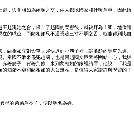
上卿，與藺相如為刎頸之交，兩人都以國家和社稷為重，因此留
趙王赴澠池之會，保全了趙國的榮譽後，就被拜為上卿，地位躍
現在的職位，而藺相如只不過憑著三寸不爛之舌，就能得到比自
來，藺相如立刻命車夫趕快退到小巷子裡，讓廉頗的馬車先過。
視。秦國不敢來侵犯趙國，也是因趙國文臣武將團結一心，我與
，赤著膀子，背著荊條，來到藺相如的家裡請罪，他說：「我是
頗的知錯不辯和藺相如的大公無私，是值得大家讚許與學習的！
父異母的弟弟為岑子，便以地名為姓。