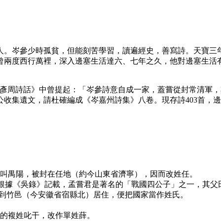
）人。岑參少時孤貧，但能刻苦學習，讀遍經史，善寫詩。天寶三年
曾兩度西行萬裡，深入邊塞生活達六、七年之久，他對邊塞生活
《彥周詩話》中曾提起：「岑參詩意自成一家，蓋嘗從封常清軍
公收集遺文，請杜確編成《岑嘉州詩集》八卷。現存詩403首，
一位叫禺陽，被封在任地（約今山東省濟寧），因而改姓任。
。根據《吳錄》記載，孟嘗君是著名的「戰國四公子」之一，其
陵到竹邑（今安徽省宿縣北）居住，便把國家當作姓氏。
卑的複姓叱干，改作單姓薛。