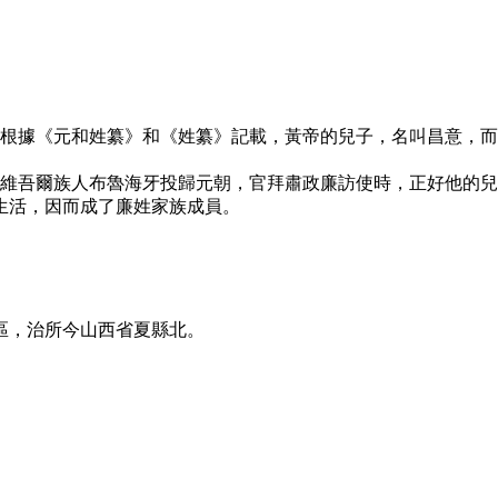
。根據《元和姓纂》和《姓纂》記載，黃帝的兒子，名叫昌意，
，維吾爾族人布魯海牙投歸元朝，官拜肅政廉訪使時，正好他的
生活，因而成了廉姓家族成員。
。
區，治所今山西省夏縣北。