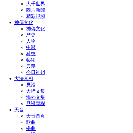
大千世界
圖片新聞
精彩視頻
神傳文化
神傳文化
歷史
人物
中醫
科技
藝術
典籍
今日神州
大法真相
見證
大陸文集
海外文集
見證專欄
天音
天音首頁
歌曲
樂曲