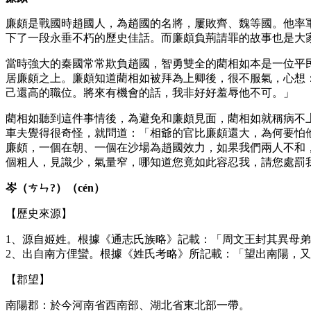
廉頗是戰國時趙國人，為趙國的名將，屢敗齊、魏等國。他率
下了一段永垂不朽的歷史佳話。而廉頗負荊請罪的故事也是大
當時強大的秦國常常欺負趙國，智勇雙全的藺相如本是一位平
居廉頗之上。廉頗知道藺相如被拜為上卿後，很不服氣，心想
己還高的職位。將來有機會的話，我非好好羞辱他不可。」
藺相如聽到這件事情後，為避免和廉頗見面，藺相如就稱病不
車夫覺得很奇怪，就問道：「相爺的官比廉頗還大，為何要怕
廉頗，一個在朝、一個在沙場為趙國效力，如果我們兩人不和
個粗人，見識少，氣量窄，哪知道您竟如此容忍我，請您處罰
岑（ㄘㄣ?）（cén）
【歷史來源】
1、源自姬姓。根據《通志氏族略》記載：「周文王封其異母
2、出自南方俚蠻。根據《姓氏考略》所記載：「望出南陽，
【郡望】
南陽郡：於今河南省西南部、湖北省東北部一帶。