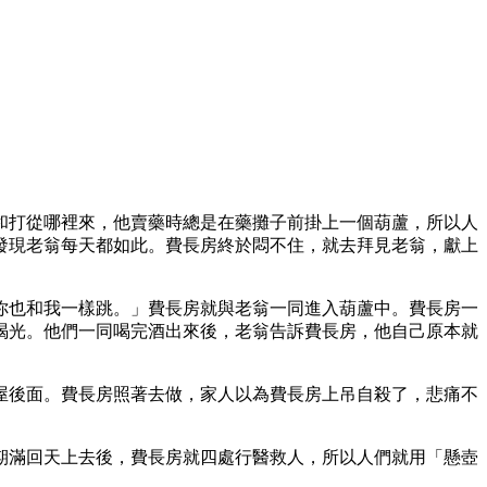
和打從哪裡來，他賣藥時總是在藥攤子前掛上一個葫蘆，所以人
發現老翁每天都如此。費長房終於悶不住，就去拜見老翁，獻上
你也和我一樣跳。」費長房就與老翁一同進入葫蘆中。費長房一
喝光。他們一同喝完酒出來後，老翁告訴費長房，他自己原本就
屋後面。費長房照著去做，家人以為費長房上吊自殺了，悲痛不
期滿回天上去後，費長房就四處行醫救人，所以人們就用「懸壺