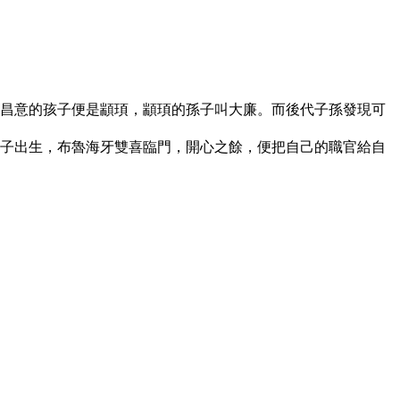
而昌意的孩子便是顓頊，顓頊的孫子叫大廉。而後代子孫發現可
兒子出生，布魯海牙雙喜臨門，開心之餘，便把自己的職官給自