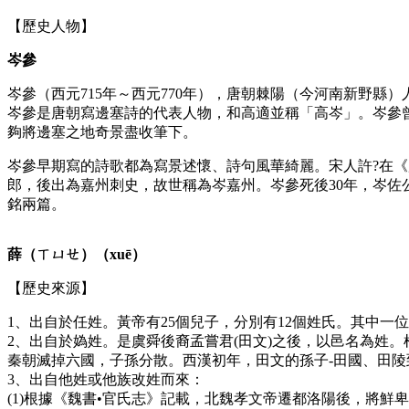
【歷史人物】
岑參
岑參（西元715年～西元770年），唐朝棘陽（今河南新野縣
岑參是唐朝寫邊塞詩的代表人物，和高適並稱「高岑」。岑參
夠將邊塞之地奇景盡收筆下。
岑參早期寫的詩歌都為寫景述懷、詩句風華綺麗。宋人許?在
郎，後出為嘉州刺史，故世稱為岑嘉州。岑參死後30年，岑佐
銘兩篇。
薛（ㄒㄩㄝ）（xuē）
【歷史來源】
1、出自於任姓。黃帝有25個兒子，分別有12個姓氏。其中
2、出自於媯姓。是虞舜後裔孟嘗君(田文)之後，以邑名為姓
秦朝滅掉六國，子孫分散。西漢初年，田文的孫子-田國、田
3、出自他姓或他族改姓而來：
(1)根據《魏書•官氏志》記載，北魏孝文帝遷都洛陽後，將鮮