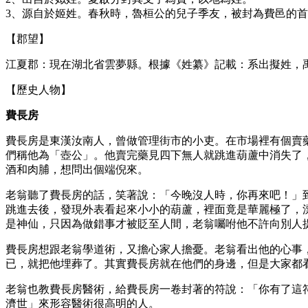
3、源自於姬姓。春秋時，魯桓公的兒子季友，被封為費邑的
【郡望】
江夏郡：現在湖北省雲夢縣。根據《姓纂》記載：系出擬姓，
【歷史人物】
費長房
費長房是東漢汝南人，曾做管理街市的小吏。在市場裡有個賣
們稱他為「壺公」。他賣完藥見四下無人就跳進葫蘆中消失了
酒和肉脯，想問出個端倪來。
老翁聽了費長房的話，笑著說：「今晚沒人時，你再來吧！」
跳進去後，發現外表看起來小小的葫蘆，裡面竟是華麗極了，
是神仙，只因為做錯事才被貶至人間，老翁囑咐他不許向別人
費長房想跟老翁學道術，又擔心家人擔憂。老翁看出他的心事
已，就把他埋葬了。其實費長房就在他們的身邊，但是大家都
老翁也教費長房醫術，給費長房一卷封著的符說：「你有了這
濟世」來形容醫術很高明的人。