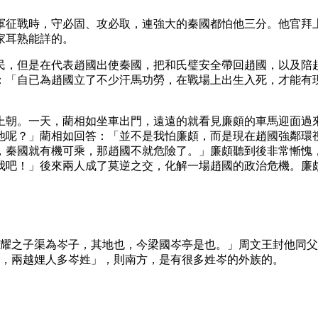
軍征戰時，守必固、攻必取，連強大的秦國都怕他三分。他官拜
家耳熟能詳的。
民，但是在代表趙國出使秦國，把和氏璧安全帶回趙國，以及陪
：「自已為趙國立了不少汗馬功勞，在戰場上出生入死，才能有
上朝。一天，藺相如坐車出門，遠遠的就看見廉頗的車馬迎面過
他呢？」藺相如回答：「並不是我怕廉頗，而是現在趙國強鄰環
，秦國就有機可乘，那趙國不就危險了。」廉頗聽到後非常慚愧
我吧！」後來兩人成了莫逆之交，化解一場趙國的政治危機。廉
弟耀之子渠為岑子，其地也，今梁國岑亭是也。」周文王封他同
又，兩越娌人多岑姓」，則南方，是有很多姓岑的外族的。