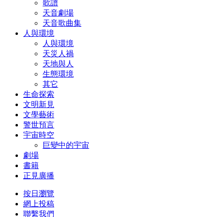
歌譜
天音劇場
天音歌曲集
人與環境
人與環境
天災人禍
天地與人
生態環境
其它
生命探索
文明新見
文學藝術
警世預言
宇宙時空
巨變中的宇宙
劇場
書籍
正見廣播
按日瀏覽
網上投稿
聯繫我們