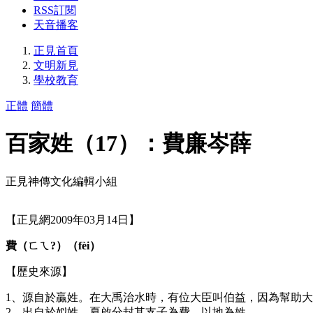
RSS訂閱
天音播客
正見首頁
文明新見
學校教育
正體
簡體
百家姓（17）：費廉岑薛
正見神傳文化編輯小組
【正見網2009年03月14日】
費（ㄈㄟ?）（fèi）
【歷史來源】
1、源自於贏姓。在大禹治水時，有位大臣叫伯益，因為幫助
2、出自於姒姓。夏啟分封其支子為費，以地為姓。