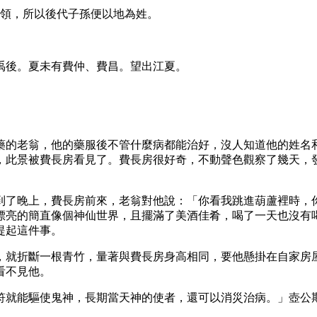
首領，所以後代子孫便以地為姓。
禹後。夏未有費仲、費昌。望出江夏。
藥的老翁，他的藥服後不管什麼病都能治好，沒人知道他的姓名
，此景被費長房看見了。費長房很好奇，不動聲色觀察了幾天，
到了晚上，費長房前來，老翁對他說：「你看我跳進葫蘆裡時，
漂亮的簡直像個神仙世界，且擺滿了美酒佳肴，喝了一天也沒有
提起這件事。
，就折斷一根青竹，量著與費長房身高相同，要他懸掛在自家房
看不見他。
符就能驅使鬼神，長期當天神的使者，還可以消災治病。」壺公