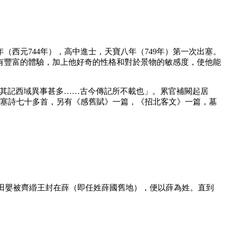
（西元744年），高中進士，天寶八年（749年）第一次出塞。
有豐富的體驗，加上他好奇的性格和對於景物的敏感度，使他能
，其記西域異事甚多……古今傳記所不載也」。累官補闕起居
邊塞詩七十多首，另有《感舊賦》一篇，《招北客文》一篇，墓
父田嬰被齊緡王封在薛（即任姓薛國舊地），便以薛為姓。直到