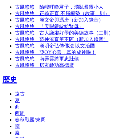
古風悠悠：險峻呼喚君子，濁亂暴露小人
古風悠悠：正義正直 不屈權勢（故事二則）
古風悠悠：漢文帝與馮唐（新加入錄音）
古風悠悠：「天賜銀錠給賢母」
古風悠悠：古人謙虛好學的美德故事（二則）
古風悠悠：范仲淹直筆不阿（新加入錄音）
古風悠悠：漢明帝弘傳佛法 以文治國
古風悠悠：亞OY心善，真的成神啦！
古風悠悠：南霽雲將軍忠壯侯
古風悠悠：房玄齡功高德廣
歷史
遠古
夏
商
西周
春秋戰國/東周
隋
秦