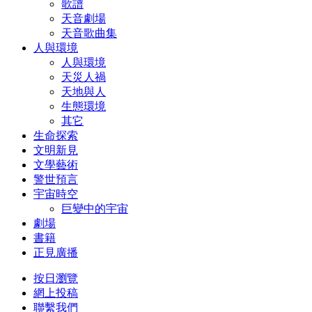
歌譜
天音劇場
天音歌曲集
人與環境
人與環境
天災人禍
天地與人
生態環境
其它
生命探索
文明新見
文學藝術
警世預言
宇宙時空
巨變中的宇宙
劇場
書籍
正見廣播
按日瀏覽
網上投稿
聯繫我們