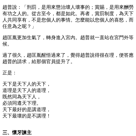
趙普說：「刑罰，是用來懲治壞人壞事的；賞賜，是用來酬勞
有功之人的。從古至今，都是如此。再者，賞罰制度，為天下
人共同享有，不是您個人的事情。怎麼能以您個人的喜怒，而
任意為之呢？」
趙匡胤更加生氣了，轉身進入宮內。趙普就一直站在宮門外等
候。
過了很久，趙匡胤醒悟過來了，覺得趙普說得很在理，便答應
趙普的請求，給那個官員提升了。
正是：
天下是天下人的天下，
道理是天下人的道理，
既然同為天下人，
必須同遵天下理。
天下最好的是講道理，
天下最壞的是不講理！
三、懷牙諫主