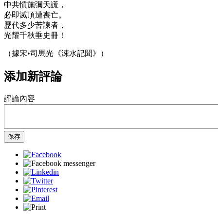
中共慣施彌天謊，
必即滅頂遭喪亡。
歷代多少苦諫者，
光耀千秋垂史冊！
（據宋•司馬光《涑水記聞》）
添加新評論
評論內容
保存