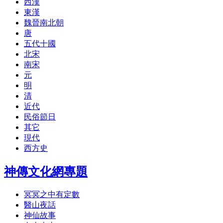
西漢
東漢
魏晉南北朝
唐
五代十國
北宋
南宋
元
明
清
近代
民俗節日
其它
現代
西方史
神傳文化網專題
冥冥之中有定數
醫山夜話
神仙故事