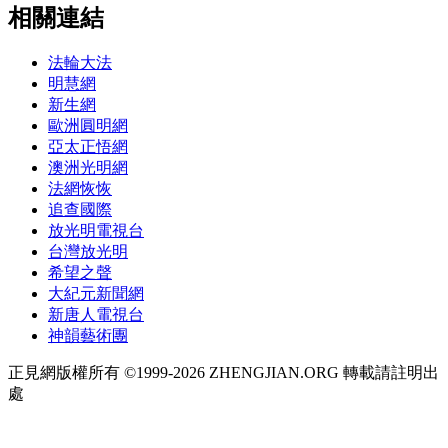
相關連結
法輪大法
明慧網
新生網
歐洲圓明網
亞太正悟網
澳洲光明網
法網恢恢
追查國際
放光明電視台
台灣放光明
希望之聲
大紀元新聞網
新唐人電視台
神韻藝術團
正見網版權所有 ©1999-2026 ZHENGJIAN.ORG 轉載請註明出
處