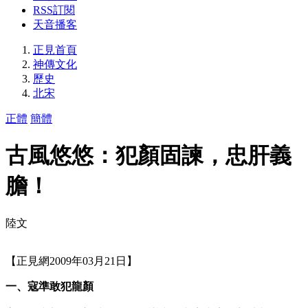
RSS訂閱
天音播客
正見首頁
神傳文化
歷史
北宋
正體
簡體
古風悠悠：犯顏固諫，忠肝義
膽！
陸文
【正見網2009年03月21日】
一、寇準敢犯龍顏