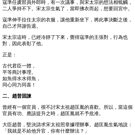
寇準任虞部員外郎時，有一次議事，與宋太宗的想法相牴觸，
二人爭持不下。宋太宗生氣了，當即拂衣而起，想要回宮中。
寇準伸手拉住太宗的衣服，讓他重新坐下，將此事決斷之後，
自己才拜謝告退。
宋太宗這時，已經冷靜了下來，覺得寇準的主張對，行為也
對，因此表彰了他。
正是：
古代君臣一體，
平等商討事理。
如魚得水水得魚，
同心同力同喜！
二、趙普固諫
曾經有一個官員，很不討宋太祖趙匡胤的喜歡。所以，當這個
官員有功、應該提升之時，趙匡胤就不予批准。
大臣趙普，堅決請求宋太祖照章據理辦事。趙匡胤生氣地說：
「我就是不給他升官，你有什麼辦法？」