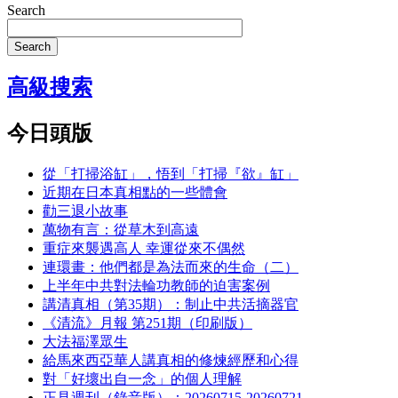
Search
Search
高級搜索
今日頭版
從「打掃浴缸」，悟到「打掃『欲』缸」
近期在日本真相點的一些體會
勸三退小故事
萬物有言：從草木到高遠
重症來襲遇高人 幸運從來不偶然
連環畫：他們都是為法而來的生命（二）
上半年中共對法輪功教師的迫害案例
講清真相（第35期）：制止中共活摘器官
《清流》月報 第251期（印刷版）
大法福澤眾生
給馬來西亞華人講真相的修煉經歷和心得
對「好壞出自一念」的個人理解
正見週刊（錄音版）：20260715-20260721