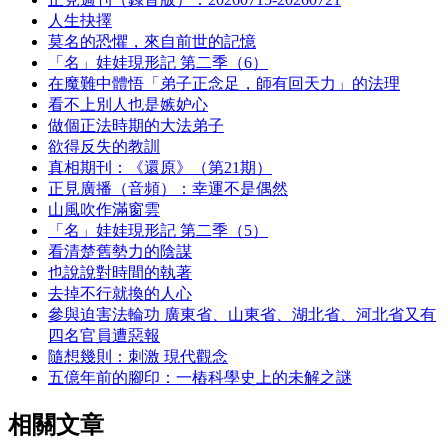
人生抉擇
莫名的恐懼，來自前世的記憶
「名」娃娃現形記 第二季（6）
在魔難中體悟「弟子正念足，師有回天力」的法理
看不上別人也是嫉妒心
做個正法時期的大法弟子
欲得反失的教訓
真相期刊：《還原》（第21期）
正見廣播（音頻）：幸運不是偶然
山風吹作滿窗雲
「名」娃娃現形記 第二季（5）
看清楚舊勢力的陰謀
也說說對時間的執著
去掉不行就換的人心
參與迫害法輪功 廣東省、山東省、湖北省、河北省又有
四名官員遭惡報
隨想幾則：刺激 現代觀念
五億年前的腳印：一樁科學史上的未解之謎
相關文章