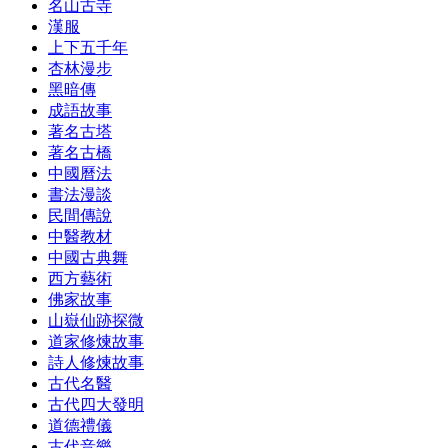
名山古寺
漢服
上下五千年
杏林漫步
黑暗傳
成語故事
著名古塔
著名古橋
中國曆法
書法漫談
民間傳說
中醫教材
中國古典舞
西方藝術
佛家故事
山嶽仙跡探微
道家修煉故事
詩人修煉故事
古代名醫
古代四大發明
道德禮儀
古代音樂