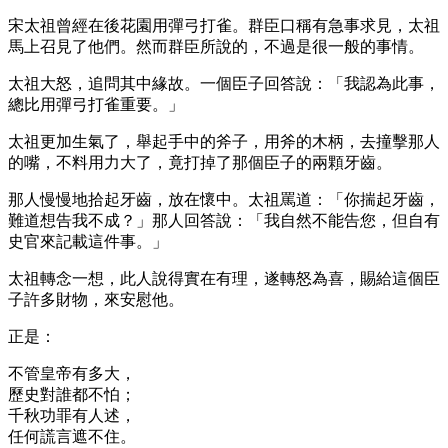
宋太祖曾經在後花園用彈弓打雀。群臣口稱有急事求見，太祖
馬上召見了他們。然而群臣所說的，不過是很一般的事情。
太祖大怒，追問其中緣故。一個臣子回答說：「我認為此事，
總比用彈弓打雀重要。」
太祖更加生氣了，舉起手中的斧子，用斧的木柄，去撞擊那人
的嘴，不料用力大了，竟打掉了那個臣子的兩顆牙齒。
那人慢慢地拾起牙齒，放在懷中。太祖罵道：「你揣起牙齒，
難道想告我不成？」那人回答說：「我自然不能告您，但自有
史官來記載這件事。」
太祖轉念一想，此人說得實在有理，遂轉怒為喜，賜給這個臣
子許多財物，來安慰他。
正是：
不管皇帝有多大，
歷史對誰都不怕；
千秋功罪有人述，
任何謊言遮不住。