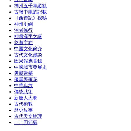
神州五千年縱觀
古籍中龍的記載
《西遊記》探秘
神州史綱
治者修行
神傳漢字之謎
悠遊字在
中國文化簡介
古代文化漫談
因果報應實錄
中國城市發展史
唐朝建築
優曇婆羅花
中華典故
傳統武術
新唐人大賽
古代術數
歷史故事
古代天文地理
二十四節氣