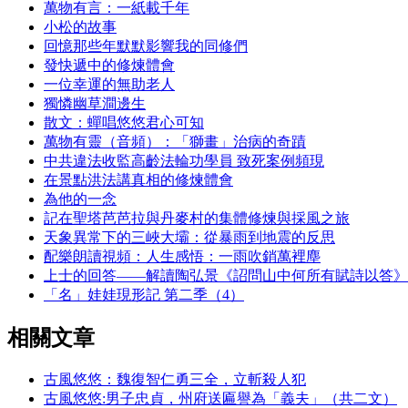
萬物有言：一紙載千年
小松的故事
回憶那些年默默影響我的同修們
發快遞中的修煉體會
一位幸運的無助老人
獨憐幽草澗邊生
散文：蟬唱悠悠君心可知
萬物有靈（音頻）：「獅畫」治病的奇蹟
中共違法收監高齡法輪功學員 致死案例頻現
在景點洪法講真相的修煉體會
為他的一念
記在聖塔芭芭拉與丹麥村的集體修煉與採風之旅
天象異常下的三峽大壩：從暴雨到地震的反思
配樂朗讀視頻：人生感悟：一雨吹銷萬裡塵
上士的回答——解讀陶弘景《詔問山中何所有賦詩以答》
「名」娃娃現形記 第二季（4）
相關文章
古風悠悠：魏復智仁勇三全，立斬殺人犯
古風悠悠:男子忠貞，州府送匾譽為「義夫」（共二文）