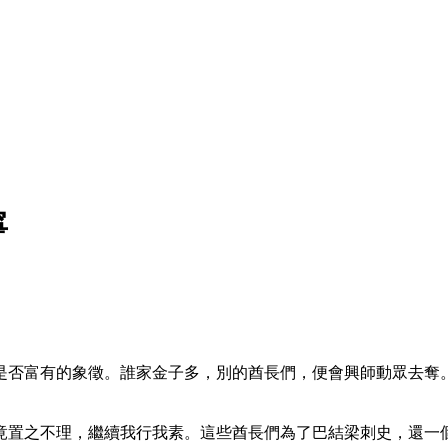
寧
是否富有的象徵。誰家金子多，別的酋長們，便會興師動眾去奪
竟置之不理，繼續我行我素。這些酋長們為了巴結梁刺史，還一