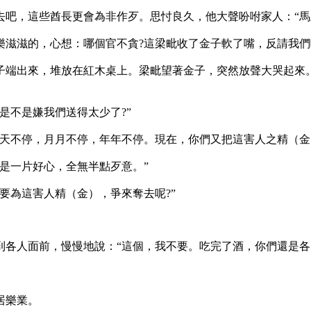
去吧，這些酋長更會為非作歹。思忖良久，他大聲吩咐家人：“馬
樂滋滋的，心想：哪個官不貪?這梁毗收了金子軟了嘴，反請我們
子端出來，堆放在紅木桌上。梁毗望著金子，突然放聲大哭起來
是不是嫌我們送得太少了?”
天不停，月月不停，年年不停。現在，你們又把這害人之精（金）
是一片好心，全無半點歹意。”
要為這害人精（金），爭來奪去呢?”
各人面前，慢慢地說：“這個，我不要。吃完了酒，你們還是各
居樂業。