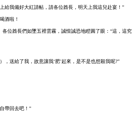
上給我備好大紅請帖，請各位酋長，明天上我這兒赴宴！”
喝酒啦！
。各位酋長們如墜五裡雲霧，誠惶誠恐地瞪圓了眼：“這，這究
，送給了我，故意讓我‘肥’起來，是不是也想殺我呢?”
自帶回去吧！”