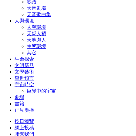
歌譜
天音劇場
天音歌曲集
人與環境
人與環境
天災人禍
天地與人
生態環境
其它
生命探索
文明新見
文學藝術
警世預言
宇宙時空
巨變中的宇宙
劇場
書籍
正見廣播
按日瀏覽
網上投稿
聯繫我們