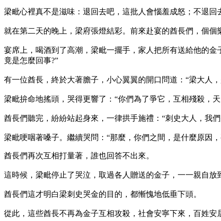
梁毗心裡真不是滋味：退回去吧，這批人會惱羞成怒；不退回
就在第二天的晚上，梁府張燈結彩。前來赴宴的酋長們，個個
宴席上，喝酒到了高潮，梁毗一擺手，家人把所有送給他的金
竟是怎麼回事?”
有一位酋長，終於大著膽子，小心翼翼的開口問道：“梁大人，
梁毗拚命地搖頭，哭得更響了：“你們為了爭它，互相殘殺，天
酋長們聽完，紛紛站起身來，一律拱手施禮：“刺史大人，我們
梁毗哽咽著嗓子。繼續哭問：“那麼，你們之間，是什麼原因，
酋長們再次互相打量著，誰也回答不出來。
這時候，梁毗停止了哭泣，取過各人贈送的金子，一一親自放到
酋長們這才明白梁刺史哭金的目的，都慚愧地低垂下頭。
從此，這些酋長不再為金子互相攻殺，社會安寧下來，百姓安