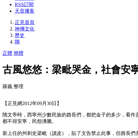
RSS訂閱
天音播客
正見首頁
神傳文化
歷史
隋
正體
簡體
古風悠悠：梁毗哭金，社會安
羅義 整理
【正見網2012年09月30日】
隋文帝時，西寧州少數民族的酋長們，都把金子的多少，看作
都不得安寧，民怨沸騰。
新上任的州刺史梁毗（讀皮），貼了文告禁止此事，但酋長們