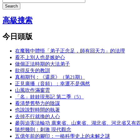
Search
高級搜索
今日頭版
在魔難中體悟「弟子正念足，師有回天力」的法理
看不上別人也是嫉妒心
做個正法時期的大法弟子
欲得反失的教訓
真相期刊：《還原》（第21期）
正見廣播（音頻）：幸運不是偶然
山風吹作滿窗雲
「名」娃娃現形記 第二季（5）
看清楚舊勢力的陰謀
也說說對時間的執著
去掉不行就換的人心
參與迫害法輪功 廣東省、山東省、湖北省、河北省又有
隨想幾則：刺激 現代觀念
五億年前的腳印：一樁科學史上的未解之謎