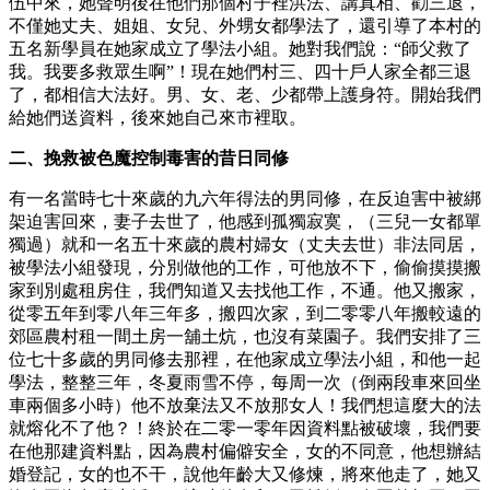
伍中來，她聲明後在他們那個村子裡洪法、講真相、勸三退，
不僅她丈夫、姐姐、女兒、外甥女都學法了，還引導了本村的
五名新學員在她家成立了學法小組。她對我們說：“師父救了
我。我要多救眾生啊”！現在她們村三、四十戶人家全都三退
了，都相信大法好。男、女、老、少都帶上護身符。開始我們
給她們送資料，後來她自己來市裡取。
二、挽救被色魔控制毒害的昔日同修
有一名當時七十來歲的九六年得法的男同修，在反迫害中被綁
架迫害回來，妻子去世了，他感到孤獨寂寞，（三兒一女都單
獨過）就和一名五十來歲的農村婦女（丈夫去世）非法同居，
被學法小組發現，分別做他的工作，可他放不下，偷偷摸摸搬
家到別處租房住，我們知道又去找他工作，不通。他又搬家，
從零五年到零八年三年多，搬四次家，到二零零八年搬較遠的
郊區農村租一間土房一舖土炕，也沒有菜園子。我們安排了三
位七十多歲的男同修去那裡，在他家成立學法小組，和他一起
學法，整整三年，冬夏雨雪不停，每周一次（倒兩段車來回坐
車兩個多小時）他不放棄法又不放那女人！我們想這麼大的法
就熔化不了他？！終於在二零一零年因資料點被破壞，我們要
在他那建資料點，因為農村偏僻安全，女的不同意，他想辦結
婚登記，女的也不干，說他年齡大又修煉，將來他走了，她又