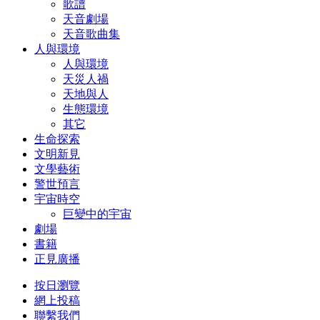
歌譜
天音劇場
天音歌曲集
人與環境
人與環境
天災人禍
天地與人
生態環境
其它
生命探索
文明新見
文學藝術
警世預言
宇宙時空
巨變中的宇宙
劇場
書籍
正見廣播
按日瀏覽
網上投稿
聯繫我們