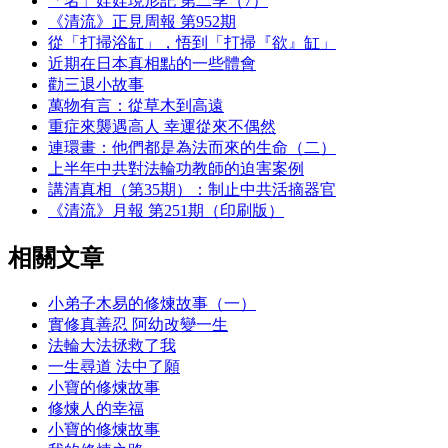
「名」娃娃現形記 第二季（7）
《清流》正見周報 第952期
從「打掃浴缸」，悟到「打掃『欲』缸」
近期在日本真相點的一些體會
勸三退小故事
萬物有言：從草木到高遠
重症來襲遇高人 幸運從來不偶然
連環畫：他們都是為法而來的生命（二）
上半年中共對法輪功教師的迫害案例
講清真相（第35期）：制止中共活摘器官
《清流》月報 第251期（印刷版）
相關文章
小弟子木易的修煉故事（一）
實修真善忍 阿幼改變一生
法輪大法拯救了我
一生尋道 法中了願
小寶的修煉故事
修煉人的幸福
小寶的修煉故事