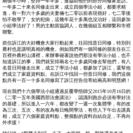
兩個半小時，堅持一年半多，連協助他們到部分同修家走訪。
一年多二十來名同修走出來，成立四個學法小組，都要求精
進，有一對六十多歲的夫妻倆七二零以前表現很好，七二零後
怕不敢學了，女的犯病，這幾年花十多萬也沒治好，這回參加
小組學法好了！男的主動當協調人，在幾個組互相聯繫和市裡
聯繫。
抓住訴江的大好機會大家行動起來，往回找昔日同修，特別到
農村也是講明真相的機會。例如我們有一個同修的朋友住在三
百裡外農村山溝裡，來辦事碰著說他們那沒有學法小組，也不
知道訴江的事，我們就安排兩名七十多歲同修去幫他們，有八
名昔日同修走出來，成立了學法小組，都參加了訴江，還幫他
們成立了家庭資料點。在訴江中找回一些昔日同修，我們這個
點共有一百一十多名同修寫了訴江控告信寄給兩高和明慧網！
現在我們十六個學法小組通過反覆學悟師父2015年10月16日的
《二零一五年美國西部法會講法》，認識到跑步必須有學好法
的基礎，所以進入一六年，都改變了一週一次集體學，有的改
為三次、五次，有的改為每日晚間學法，有些人下午出去講真
相，成立了六個家庭資料點，整個點的資料自結自足，不再向
外求援！