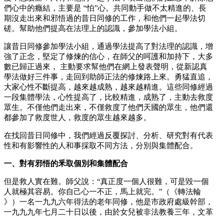
們心中的癥結，主要是 “怕”心。共同動手做不太精進的、長
期沒走出來和邪悟過的昔日同修的工作，和他們一起學法切
磋。幫助他們提高在法理上的認識，參加學法小組。
讓昔日同修參加學法小組，通過學法提高了對法理的認識，增
強了正念，堅定了修煉的信心，在師父的呵護和加持下，大多
數已歸正過來， 主動要求幫他們在網上發表聲明，從新認真
學法做好三件事，走回到助師正法的修煉路上來。勇猛直追，
大家心性不斷提高，越來越成熟，越來越精進。這些同修經過
一段集體學法，心性提高了，比較精進，成熟了，主動去救度
眾生。不僅他們走出來，不僅救度了他們天國的眾生，他們還
都參加了救度世人，救度的眾生越來越多。
在找回昔日同修中，我們經過反覆探討、分析、研究對有代表
性和有影響性的人和事採取不同方法，分別與集體配合。
一、對有邪悟的釆取個別和集體配合
但是救人實在難。師父說：“真正度一個人很難，可是毀一個
人就極其容易。你自己心一不正，馬上就完。”（《轉法輪
》）一名一九九六年得法的老年同修，他是市政府處級幹部，
一九九九年七月二十日以後，由於女兒被非法教養三年，文革