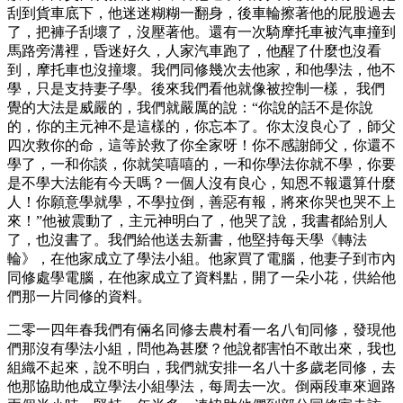
刮到貨車底下，他迷迷糊糊一翻身，後車輪擦著他的屁股過去
了，把褲子刮壞了，沒壓著他。還有一次騎摩托車被汽車撞到
馬路旁溝裡，昏迷好久，人家汽車跑了，他醒了什麼也沒看
到，摩托車也沒撞壞。我們同修幾次去他家，和他學法，他不
學，只是支持妻子學。後來我們看他就像被控制一樣， 我們
覺的大法是威嚴的，我們就嚴厲的說：“你說的話不是你說
的，你的主元神不是這樣的，你忘本了。你太沒良心了，師父
四次救你的命，這等於救了你全家呀！你不感謝師父，你還不
學了，一和你談，你就笑嘻嘻的，一和你學法你就不學，你要
是不學大法能有今天嗎？一個人沒有良心，知恩不報還算什麼
人！你願意學就學，不學拉倒，善惡有報，將來你哭也哭不上
來！”他被震動了，主元神明白了，他哭了說，我書都給別人
了，也沒書了。我們給他送去新書，他堅持每天學《轉法
輪》，在他家成立了學法小組。他家買了電腦，他妻子到市內
同修處學電腦，在他家成立了資料點，開了一朵小花，供給他
們那一片同修的資料。
二零一四年春我們有倆名同修去農村看一名八旬同修，發現他
們那沒有學法小組，問他為甚麼？他說都害怕不敢出來，我也
組織不起來，說不明白，我們就安排一名八十多歲老同修，去
他那協助他成立學法小組學法，每周去一次。倒兩段車來迴路