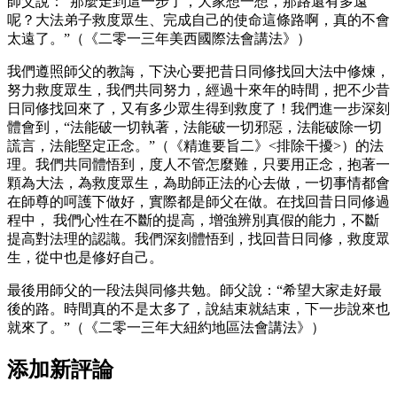
師父說：“那麼走到這一步了，大家想一想，那路還有多遠
呢？大法弟子救度眾生、完成自己的使命這條路啊，真的不會
太遠了。”（《二零一三年美西國際法會講法》）
我們遵照師父的教誨，下決心要把昔日同修找回大法中修煉，
努力救度眾生，我們共同努力，經過十來年的時間，把不少昔
日同修找回來了，又有多少眾生得到救度了！我們進一步深刻
體會到，“法能破一切執著，法能破一切邪惡，法能破除一切
謊言，法能堅定正念。”（《精進要旨二》<排除干擾>）的法
理。我們共同體悟到，度人不管怎麼難，只要用正念，抱著一
顆為大法，為救度眾生，為助師正法的心去做，一切事情都會
在師尊的呵護下做好，實際都是師父在做。在找回昔日同修過
程中， 我們心性在不斷的提高，增強辨別真假的能力，不斷
提高對法理的認識。我們深刻體悟到，找回昔日同修，救度眾
生，從中也是修好自己。
最後用師父的一段法與同修共勉。師父說：“希望大家走好最
後的路。時間真的不是太多了，說結束就結束，下一步說來也
就來了。”（《二零一三年大紐約地區法會講法》）
添加新評論