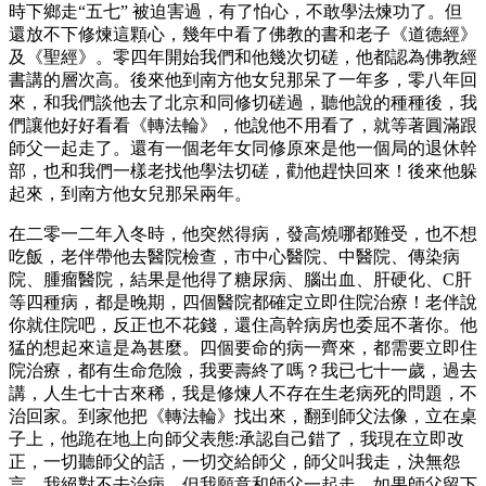
時下鄉走“五七” 被迫害過，有了怕心，不敢學法煉功了。但
還放不下修煉這顆心，幾年中看了佛教的書和老子《道德經》
及《聖經》。零四年開始我們和他幾次切磋，他都認為佛教經
書講的層次高。後來他到南方他女兒那呆了一年多，零八年回
來，和我們談他去了北京和同修切磋過，聽他說的種種後，我
們讓他好好看看《轉法輪》，他說他不用看了，就等著圓滿跟
師父一起走了。還有一個老年女同修原來是他一個局的退休幹
部，也和我們一樣老找他學法切磋，勸他趕快回來！後來他躲
起來，到南方他女兒那呆兩年。
在二零一二年入冬時，他突然得病，發高燒哪都難受，也不想
吃飯，老伴帶他去醫院檢查，市中心醫院、中醫院、傳染病
院、腫瘤醫院，結果是他得了糖尿病、腦出血、肝硬化、C肝
等四種病，都是晚期，四個醫院都確定立即住院治療！老伴說
你就住院吧，反正也不花錢，還住高幹病房也委屈不著你。他
猛的想起來這是為甚麼。四個要命的病一齊來，都需要立即住
院治療，都有生命危險，我要壽終了嗎？我已七十一歲，過去
講，人生七十古來稀，我是修煉人不存在生老病死的問題，不
治回家。到家他把《轉法輪》找出來，翻到師父法像，立在桌
子上，他跪在地上向師父表態:承認自己錯了，我現在立即改
正，一切聽師父的話，一切交給師父，師父叫我走，決無怨
言，我絕對不去治病，但我願意和師父一起走。如果師父留下