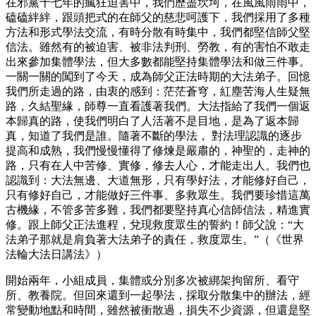
在邪黨十七年的瘋狂迫害中，我們歷盡坎坷，在風風雨雨中，
磕磕絆絆，跟頭把式的在師父的慈悲呵護下，我們採用了多種
方法和形式學法交流，有時分散有時集中，我們都堅信師父堅
信法。雖然有的被迫害、被非法判刑、勞教，有的害怕不敢走
出來參加集體學法，但大多數都能堅持集體學法和做三件事。
一關一關的闖到了今天，成為師父正法時期的大法弟子。回憶
我們所走過的路，由衷的感到：茫茫蒼穹，紅塵苦海人生疑無
路，久結聖緣，師尊一直看護著我們。大法指給了我們一個返
本歸真的路，使我們明白了人活著不是目地，是為了返本歸
真，知道了我們是誰。隨著不斷的學法， 對法理認識的逐步
提高和成熟，我們慢慢懂得了修煉是嚴肅的，神聖的，走神的
路，只有在人中苦修、實修，修去人心，才能走出人。我們也
認識到：大法無邊、大道無形，只有學好法，才能修好自己，
只有修好自己，才能做好三件事、多救眾生。我們要珍惜這萬
古機緣，不管多苦多難，我們都要堅持真心信師信法，精進實
修。跟上師父正法進程，兌現救度眾生的誓約！師父說：“大
法弟子那就是肩負著大法弟子的責任，救度眾生。”（《世界
法輪大法日講法》）
開始兩年，小組成員，集體或分別多次被綁架拘留所、看守
所、教養院。但回來還到一起學法，採取分散集中的辦法，經
常變動地點和時間，雖然被衝散過，損失不少資源，但還是堅