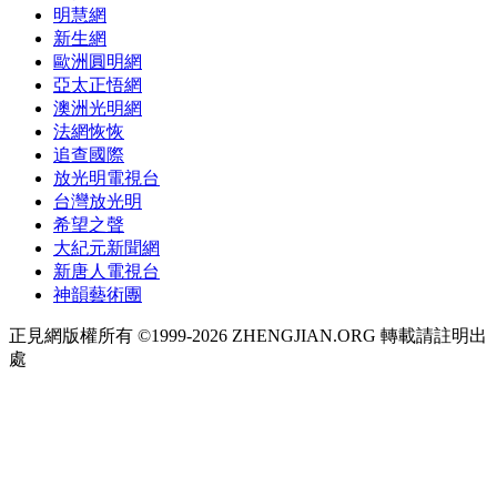
明慧網
新生網
歐洲圓明網
亞太正悟網
澳洲光明網
法網恢恢
追查國際
放光明電視台
台灣放光明
希望之聲
大紀元新聞網
新唐人電視台
神韻藝術團
正見網版權所有 ©1999-2026 ZHENGJIAN.ORG 轉載請註明出
處