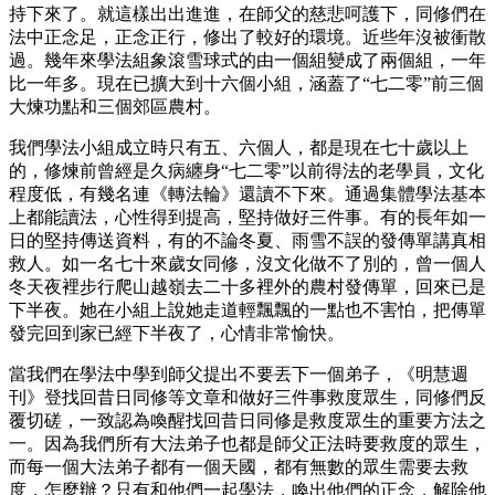
持下來了。就這樣出出進進，在師父的慈悲呵護下，同修們在
法中正念足，正念正行，修出了較好的環境。近些年沒被衝散
過。幾年來學法組象滾雪球式的由一個組變成了兩個組，一年
比一年多。現在已擴大到十六個小組，涵蓋了“七二零”前三個
大煉功點和三個郊區農村。
我們學法小組成立時只有五、六個人，都是現在七十歲以上
的，修煉前曾經是久病纏身“七二零”以前得法的老學員，文化
程度低，有幾名連《轉法輪》還讀不下來。通過集體學法基本
上都能讀法，心性得到提高，堅持做好三件事。有的長年如一
日的堅持傳送資料，有的不論冬夏、雨雪不誤的發傳單講真相
救人。如一名七十來歲女同修，沒文化做不了別的，曾一個人
冬天夜裡步行爬山越嶺去二十多裡外的農村發傳單，回來已是
下半夜。她在小組上說她走道輕飄飄的一點也不害怕，把傳單
發完回到家已經下半夜了，心情非常愉快。
當我們在學法中學到師父提出不要丟下一個弟子，《明慧週
刊》登找回昔日同修等文章和做好三件事救度眾生，同修們反
覆切磋，一致認為喚醒找回昔日同修是救度眾生的重要方法之
一。因為我們所有大法弟子也都是師父正法時要救度的眾生，
而每一個大法弟子都有一個天國，都有無數的眾生需要去救
度，怎麼辦？只有和他們一起學法，喚出他們的正念，解除他