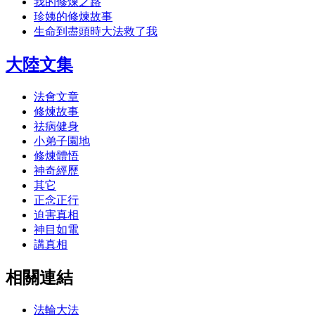
我的修煉之路
珍姨的修煉故事
生命到盡頭時大法救了我
大陸文集
法會文章
修煉故事
祛病健身
小弟子園地
修煉體悟
神奇經歷
其它
正念正行
迫害真相
神目如電
講真相
相關連結
法輪大法