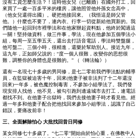
沒有工資怎麼生活？！這時他女兒（已離婚）在國外打工，回
來買了一處一百多平米的樓房，讓他照管他外孫女念高中，
（他女兒還得出國）。硬把他接回來。（我悟這是師父管
他。）什麼也不要了，連內衣、行李一切從新給他買新的。我
們隨他一起回到市裡學法和在他家辦起資料點，他終於闖過這
一關！堅持做資料，做三件事，學法，現在他參加五個學法小
組，每周一至五學五天，還出去打語音電話，學法時雙盤腿，
他可盤二、三個小時，很精進，還樂於幫助別人。接近九年，
這九年，正如師父說的：“度一個人很難，改變你的思想很
難，調整你的身體也是很難的。” （《轉法輪》）
還有一名現七十多歲的男同修，是七二零前我們學法點的輔導
員，在監獄被迫害十年，回來(他妻子被非法判了十二年還沒
回來)一年多，被色魔控制毒害，不參加小組學法了。我們發
現安排人找他，他不見，被勾引跑到邊遠城市去打工，連電話
都找不到。在他妻子出獄時，我們去接他妻子時才看見他。經
過一年多和他妻子配合把他找回來參加小組學法，認識了自己
錯誤，要痛改前非！
三、全面解除怕心 大批找回昔日同修
某女同修七十多歲了。“七二零”開始由於怕心重，在佛教中人