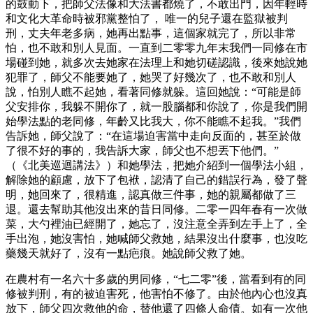
的鼓動下，把師父法像和大法書都燒了，不敢出門，因年輕時
和文化大革命時被邪黨整怕了， 唯一的兒子還在監獄被判
刑，丈夫年老多病，她再出點事，這個家就完了，所以非常
怕，也不敢和別人見面。一直到二零零九年末我們一同修在市
場碰到她，就多次去她家在法理上和她切磋認識，後來她說她
犯罪了，師父不能要她了，她哭了好幾次了，也不敢和別人
說，怕別人瞧不起她，看著同修就躲。這回她說：“可能是師
父安排你，我躲不開你了，就一股腦都和你說了，你是我們開
始學法點的老同修，年齡又比我大，你不能瞧不起我。”我們
告訴她，師父說了：“在這場迫害當中走向反面的，甚至於做
了很不好的事的，我告訴大家，師父也不想丟下他們。”
（《北美巡迴講法》）和她學法，把她介紹到一個學法小組，
解除她的顧慮，放下了包袱，認清了自己的錯誤行為，發了聲
明，她回來了，很精進，認真做三件事，她的親屬都做了三
退。還去幫助其他沒出來的昔日同修。二零一四年春有一次做
菜，大勺裡油已經開了，她忘了，沒注意全弄到左手上了，全
手出泡，她沒害怕，她喊師父救她，結果沒出什麼事，也沒吃
藥幾天就好了，沒有一點疤痕。她說師父救了她。
在農村有一名六十多歲的男同修，“七二零”後，當看到有的同
修被判刑，有的被迫害死，他害怕不修了。由於他內心也沒真
放下，師父四次救他的命，替他還了四條人命債。如有一次他