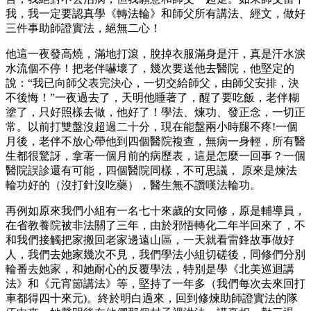
我，我一定要認真學《轉法輪》和師父所有講法、經文，做好
三件事助師證實法，絕無二心！
他這一夜發高燒，滿地打滾，脫掉衣服滿身是汗，真是汗水淚
水流個不停！把老伴嚇壞了，幾次要送他去醫院，他堅定的
說：“我已向師父表完決心，一切交給師父，由師父安排，決
不後悔！”一夜過去了，天明他睡著了，醒了要吃飯，老伴糊
塗了，只好照樣去做，他好了！學法、煉功、發正念，一切正
常。以前打雙盤沒超過二十分，現在能盤兩小時腿不疼!一個
月後，老伴不放心帶他到四個醫院複查，無病一身輕，所有醫
生都很驚訝，拿著一個月前的病歷表，這是怎麼一回事？一個
醫院誤診還有可能，四個醫院同樣，不可思議， 原來是煉法
輪功好的（沒打針沒吃藥），醫生無不讚嘆法輪功。
再例如原來我們小組有一名七十來歲的女同修，原是輔導員，
在省教養院被非法關了三年，由於邪悟轉化二年半回來了，不
和我們接觸把家搬回老家邊遠山區，一天就看雷鋒故事做好
人，我們去她家幾次不見，我們學法小組切磋後，同修們分別
輪番去她家，和她耐心的反覆學法，特別是學《北美巡迴講
法》和《元宵節講法》等，堅持了一年多（我們每次去來回打
車都得四十來元)。終於明白過來，回到修煉助師證實法的隊