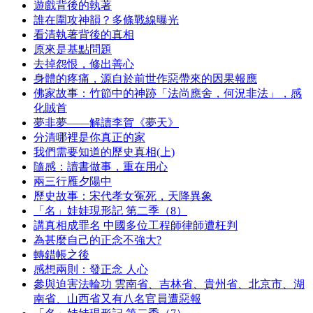
遊戲背後的執著
誰在圍攻神韻？多條戰線曝光
看清執著背後的真相
原來是基點問題
去掉怨恨，修出善心
身體的疼痛，源自於前世作惡帶來的因果報應
佛家故事：竹節中的神跡「法尚應舍，何況非法」，感
化賊首
夢非夢——解讀李賀《夢天》
分清哪裡是你真正的家
我們需要知道的歷史真相(上)
隨感：讀書做事，重在用心
兩三行雁夕陽中
歷史故事：宋代孝女冤死，天降異象
「名」娃娃現形記 第二季（8）
講真相成罪名 中國多位工程師律師遭枉判
為甚麼自己的正念不強大?
轉錯帳之後
感想兩則：發正念 人心
參與迫害法輪功 雲南省、吉林省、貴州省、北京市、湖
南省、山西省又有八名官員遭惡報