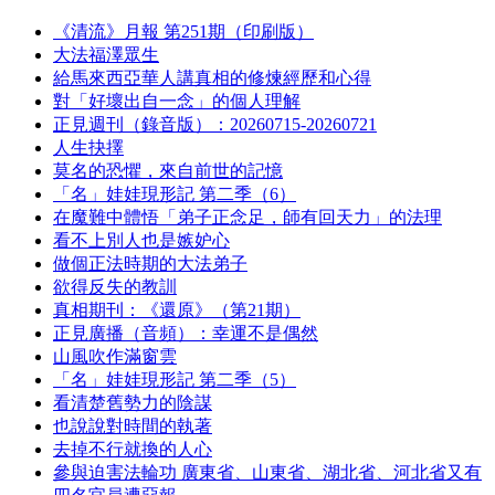
《清流》月報 第251期（印刷版）
大法福澤眾生
給馬來西亞華人講真相的修煉經歷和心得
對「好壞出自一念」的個人理解
正見週刊（錄音版）：20260715-20260721
人生抉擇
莫名的恐懼，來自前世的記憶
「名」娃娃現形記 第二季（6）
在魔難中體悟「弟子正念足，師有回天力」的法理
看不上別人也是嫉妒心
做個正法時期的大法弟子
欲得反失的教訓
真相期刊：《還原》（第21期）
正見廣播（音頻）：幸運不是偶然
山風吹作滿窗雲
「名」娃娃現形記 第二季（5）
看清楚舊勢力的陰謀
也說說對時間的執著
去掉不行就換的人心
參與迫害法輪功 廣東省、山東省、湖北省、河北省又有