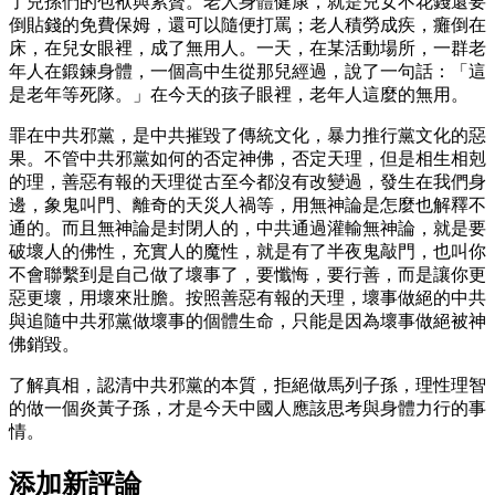
了兒孫們的包袱與累贅。老人身體健康，就是兒女不花錢還要
倒貼錢的免費保姆，還可以隨便打罵；老人積勞成疾，癱倒在
床，在兒女眼裡，成了無用人。一天，在某活動場所，一群老
年人在鍛鍊身體，一個高中生從那兒經過，說了一句話：「這
是老年等死隊。」在今天的孩子眼裡，老年人這麼的無用。
罪在中共邪黨，是中共摧毀了傳統文化，暴力推行黨文化的惡
果。不管中共邪黨如何的否定神佛，否定天理，但是相生相剋
的理，善惡有報的天理從古至今都沒有改變過，發生在我們身
邊，象鬼叫門、離奇的天災人禍等，用無神論是怎麼也解釋不
通的。而且無神論是封閉人的，中共通過灌輸無神論，就是要
破壞人的佛性，充實人的魔性，就是有了半夜鬼敲門，也叫你
不會聯繫到是自己做了壞事了，要懺悔，要行善，而是讓你更
惡更壞，用壞來壯膽。按照善惡有報的天理，壞事做絕的中共
與追隨中共邪黨做壞事的個體生命，只能是因為壞事做絕被神
佛銷毀。
了解真相，認清中共邪黨的本質，拒絕做馬列子孫，理性理智
的做一個炎黃子孫，才是今天中國人應該思考與身體力行的事
情。
添加新評論