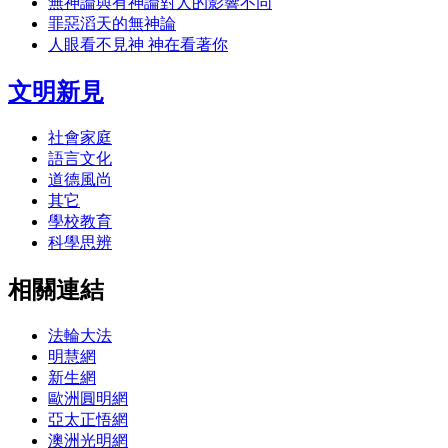
無神論與有神論對人的影響不同
罪惡滔天的無神論
人眼看不見神 神在看著你
文明新見
社會家庭
語言文化
道德風尚
其它
學校教育
科學思辨
相關連結
法輪大法
明慧網
新生網
歐洲圓明網
亞太正悟網
澳洲光明網