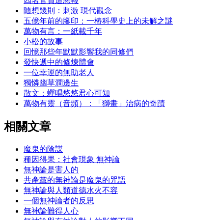
四名官員遭惡報
隨想幾則：刺激 現代觀念
五億年前的腳印：一樁科學史上的未解之謎
萬物有言：一紙載千年
小松的故事
回憶那些年默默影響我的同修們
發快遞中的修煉體會
一位幸運的無助老人
獨憐幽草澗邊生
散文：蟬唱悠悠君心可知
萬物有靈（音頻）：「獅畫」治病的奇蹟
相關文章
魔鬼的陰謀
種因得果：社會現象 無神論
無神論是害人的
共產黨的無神論是魔鬼的咒語
無神論與人類道德水火不容
一個無神論者的反思
無神論難得人心