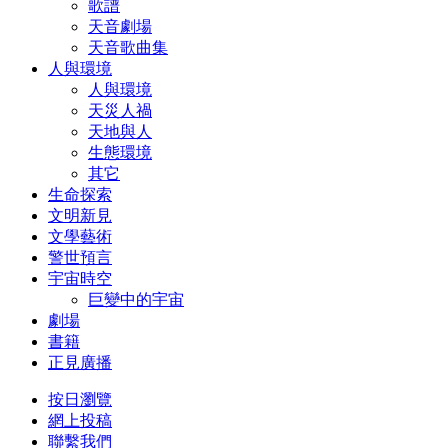
歌譜
天音劇場
天音歌曲集
人與環境
人與環境
天災人禍
天地與人
生態環境
其它
生命探索
文明新見
文學藝術
警世預言
宇宙時空
巨變中的宇宙
劇場
書籍
正見廣播
按日瀏覽
網上投稿
聯繫我們