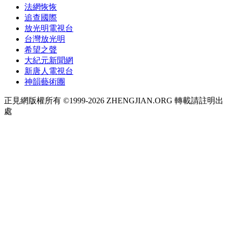
法網恢恢
追查國際
放光明電視台
台灣放光明
希望之聲
大紀元新聞網
新唐人電視台
神韻藝術團
正見網版權所有 ©1999-2026 ZHENGJIAN.ORG 轉載請註明出
處