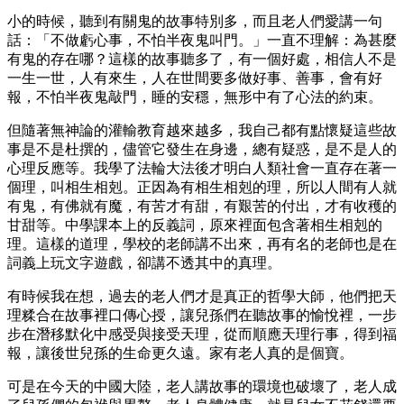
小的時候，聽到有關鬼的故事特別多，而且老人們愛講一句
話：「不做虧心事，不怕半夜鬼叫門。」一直不理解：為甚麼
有鬼的存在哪？這樣的故事聽多了，有一個好處，相信人不是
一生一世，人有來生，人在世間要多做好事、善事，會有好
報，不怕半夜鬼敲門，睡的安穩，無形中有了心法的約束。
但隨著無神論的灌輸教育越來越多，我自己都有點懷疑這些故
事是不是杜撰的，儘管它發生在身邊，總有疑惑，是不是人的
心理反應等。我學了法輪大法後才明白人類社會一直存在著一
個理，叫相生相剋。正因為有相生相剋的理，所以人間有人就
有鬼，有佛就有魔，有苦才有甜，有艱苦的付出，才有收穫的
甘甜等。中學課本上的反義詞，原來裡面包含著相生相剋的
理。這樣的道理，學校的老師講不出來，再有名的老師也是在
詞義上玩文字遊戲，卻講不透其中的真理。
有時候我在想，過去的老人們才是真正的哲學大師，他們把天
理糅合在故事裡口傳心授，讓兒孫們在聽故事的愉悅裡，一步
步在潛移默化中感受與接受天理，從而順應天理行事，得到福
報，讓後世兒孫的生命更久遠。家有老人真的是個寶。
可是在今天的中國大陸，老人講故事的環境也破壞了，老人成