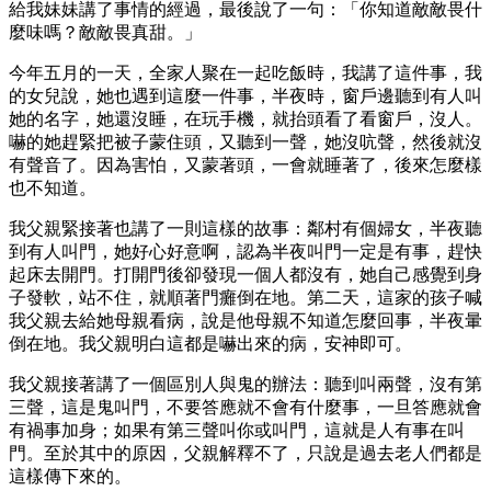
給我妹妹講了事情的經過，最後說了一句：「你知道敵敵畏什
麼味嗎？敵敵畏真甜。」
今年五月的一天，全家人聚在一起吃飯時，我講了這件事，我
的女兒說，她也遇到這麼一件事，半夜時，窗戶邊聽到有人叫
她的名字，她還沒睡，在玩手機，就抬頭看了看窗戶，沒人。
嚇的她趕緊把被子蒙住頭，又聽到一聲，她沒吭聲，然後就沒
有聲音了。因為害怕，又蒙著頭，一會就睡著了，後來怎麼樣
也不知道。
我父親緊接著也講了一則這樣的故事：鄰村有個婦女，半夜聽
到有人叫門，她好心好意啊，認為半夜叫門一定是有事，趕快
起床去開門。打開門後卻發現一個人都沒有，她自己感覺到身
子發軟，站不住，就順著門癱倒在地。第二天，這家的孩子喊
我父親去給她母親看病，說是他母親不知道怎麼回事，半夜暈
倒在地。我父親明白這都是嚇出來的病，安神即可。
我父親接著講了一個區別人與鬼的辦法：聽到叫兩聲，沒有第
三聲，這是鬼叫門，不要答應就不會有什麼事，一旦答應就會
有禍事加身；如果有第三聲叫你或叫門，這就是人有事在叫
門。至於其中的原因，父親解釋不了，只說是過去老人們都是
這樣傳下來的。