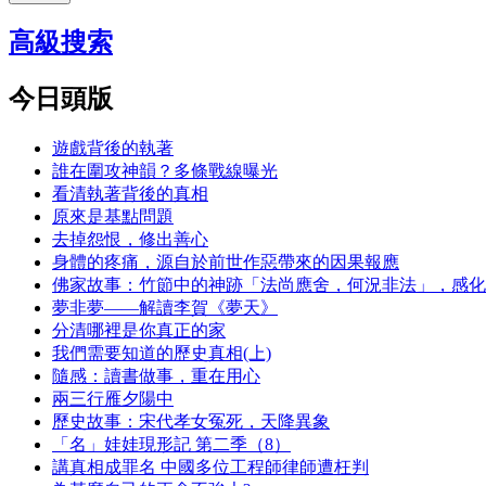
高級搜索
今日頭版
遊戲背後的執著
誰在圍攻神韻？多條戰線曝光
看清執著背後的真相
原來是基點問題
去掉怨恨，修出善心
身體的疼痛，源自於前世作惡帶來的因果報應
佛家故事：竹節中的神跡「法尚應舍，何況非法」，感化
夢非夢——解讀李賀《夢天》
分清哪裡是你真正的家
我們需要知道的歷史真相(上)
隨感：讀書做事，重在用心
兩三行雁夕陽中
歷史故事：宋代孝女冤死，天降異象
「名」娃娃現形記 第二季（8）
講真相成罪名 中國多位工程師律師遭枉判