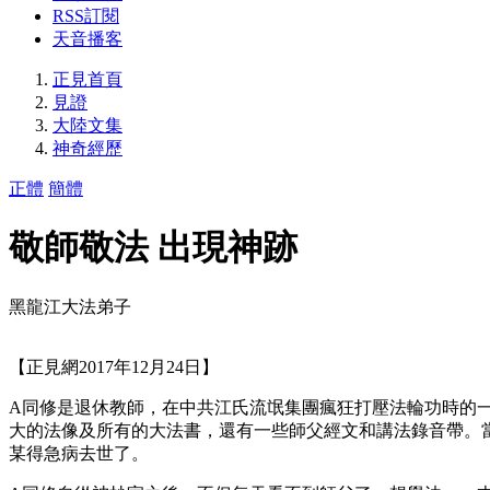
RSS訂閱
天音播客
正見首頁
見證
大陸文集
神奇經歷
正體
簡體
敬師敬法 出現神跡
黑龍江大法弟子
【正見網2017年12月24日】
A同修是退休教師，在中共江氏流氓集團瘋狂打壓法輪功時的
大的法像及所有的大法書，還有一些師父經文和講法錄音帶。
某得急病去世了。