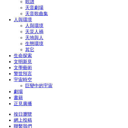
歌譜
天音劇場
天音歌曲集
人與環境
人與環境
天災人禍
天地與人
生態環境
其它
生命探索
文明新見
文學藝術
警世預言
宇宙時空
巨變中的宇宙
劇場
書籍
正見廣播
按日瀏覽
網上投稿
聯繫我們