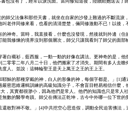
本書也沒有了，經常以淚洗面。當同修知道後，陸續給她送去了
貴的師父法像和那些天書，就坐在自家的沙發上難過的不斷流淚
她叫老伴同修來看，也看的清清楚楚，倆同修激動不已！以後，
有的神奇。當時，我直接看，什麼也沒發現，然後就到外邊（住
可能我修煉的境界沒到那個層次，師父只讓我看到了師父的面部
穿著白襯衫，藍西服，一動一動的好像在講法。更神奇的是，他
到二零零二年八月二十日，他們搬家了才消失。期間有多人去瞻
法度人。並說：這轉輪聖王是天上萬王之王的王上王。
耶穌的那種穿戴的神，白人的形像的神，每個字都是。」[1]
過嚴密思維邏輯訓練的高級知識分子，不會盲目輕易相信什麼，
很偉大，其實都很渺小，因為他們是常人。他們的知識也只是常人社
是無數的醫學奇蹟。師父在傳法正乾坤，古今中外哪一位下世的
還敢對神不敬。」[4]中共挖空心思造假，調動全民迫害佛法