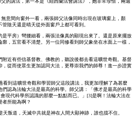
師父的講法，第一本是《紐西蘭法會講法》，她非常珍惜，兩週
，無意間向窗外一看，兩張師父法像同時出現在玻璃窗上，顏
不管陰天還是晴天從外面窗戶上都可看到。
的是平房）彎腰細看，兩張法像真的顯現出來了。還是原來擺放
輪廓，五官看不清楚。另一位同修看到師父象坐在水面上一樣，
們附近有些信基督教、佛教的，聽說後都去看這曠世奇觀。基督
仰，從而使眾生更加認同大法，更尊崇我們的師尊！進一步證實
通過看到這曠世奇觀和學習師父這段講法，我更加理解了為甚麼
他們認為法輪大法是最高的科學。師父講：「佛才是最高的科學
會現代科學所認識的那麼一點點而已。」[3]是啊！法輪大法在
覺者所能為啊？
，逆天叛道，天滅中共就是神在人間大顯神跡，誰也擋不住。