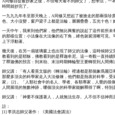
A同修自從被抄家之後，不但每天看不到師父了，想學法，一
時間就抄完了。
一九九九年冬至那天晚上，A同修又想起了被搶走的那兩張珍
色、大小沒變，窗戶梁子上都是法輪，層層疊疊，五光十色！
一天中午，我來到他們家，他們無比興奮的說起了這件前所未
的那樣位置：小法像在大法像的右下角，絳色袈裟清晰可見。
上下浮動著。
幾天後，在另一扇玻璃窗上也出現了師父的法像，這時候師父
教看到的是耶穌，佛教看到的是釋迦牟尼。這一奇觀一直持續
了釋迦佛的預言：到末劫、末法時期轉輪聖王要轉世到人間傳
師父講：「有人看英文版的《轉法輪》裡邊都是那個象瑪麗亞和
那麼多頂尖的科學家走入大法修煉，他們都是熱衷於科學，受
家」 [2] 。「人類社會中的名人、學者、各類專家，人覺的
人間展現的無數神跡，哪個頂尖的科學家能解釋得了啊，特別
師父講：「神要不保護著人，人就無法生存。人不但不信神而且
註：
[1] 李洪志師父著作：《美國法會講法》