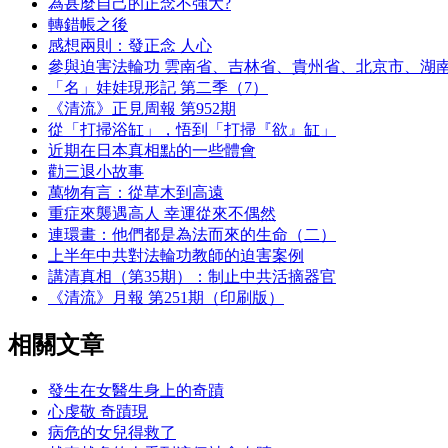
為甚麼自己的正念不強大?
轉錯帳之後
感想兩則：發正念 人心
參與迫害法輪功 雲南省、吉林省、貴州省、北京市、湖
「名」娃娃現形記 第二季（7）
《清流》正見周報 第952期
從「打掃浴缸」，悟到「打掃『欲』缸」
近期在日本真相點的一些體會
勸三退小故事
萬物有言：從草木到高遠
重症來襲遇高人 幸運從來不偶然
連環畫：他們都是為法而來的生命（二）
上半年中共對法輪功教師的迫害案例
講清真相（第35期）：制止中共活摘器官
《清流》月報 第251期（印刷版）
相關文章
發生在女醫生身上的奇蹟
心虔敬 奇蹟現
病危的女兒得救了