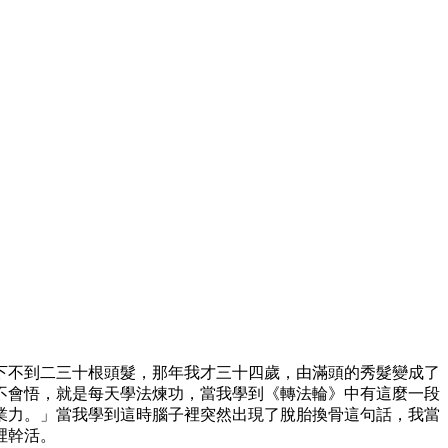
剩下不到二三十根頭髮，那年我才三十四歲，由滿頭的秀髮變成了
不會悟，就是每天學法煉功，當我學到《轉法輪》中有這麼一段
業力。」當我學到這時腦子裡突然出現了脫胎換骨這句話，我當
裡幹活。