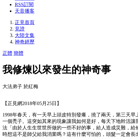
RSS訂閱
天音播客
正見首頁
見證
大陸文集
神奇經歷
正體
簡體
我修煉以來發生的神奇事
大法弟子 於紅梅
【正見網2018年05月25日】
1998年春天，有一天早上頭皮特別發癢，撓了兩天，第三天
一個禿子。這突如其來的現象讓我如何是好，每天下地幹活讓
法「由於人生生世世所做的一些不好的事，給人造成災難，給
時想這不是師父給我消業嗎？這有什麼可怕的，頭髮一定會長