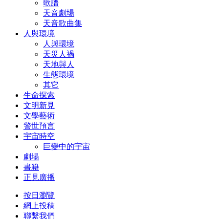
歌譜
天音劇場
天音歌曲集
人與環境
人與環境
天災人禍
天地與人
生態環境
其它
生命探索
文明新見
文學藝術
警世預言
宇宙時空
巨變中的宇宙
劇場
書籍
正見廣播
按日瀏覽
網上投稿
聯繫我們