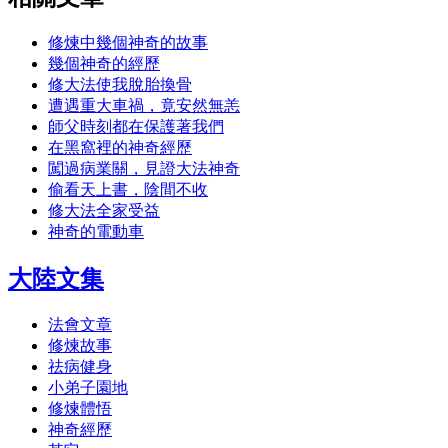
修煉中幾個神奇的故事
幾個神奇的經歷
修大法使我脫胎換骨
遭遇重大車禍，竟安然無恙
師父時刻都在保護著我們
在黑窩裡的神奇經歷
闖過病業關，見證大法神奇
偷看天上書，陰間不收
修大法全家受益
神奇的電動車
大陸文集
法會文章
修煉故事
祛病健身
小弟子園地
修煉體悟
神奇經歷