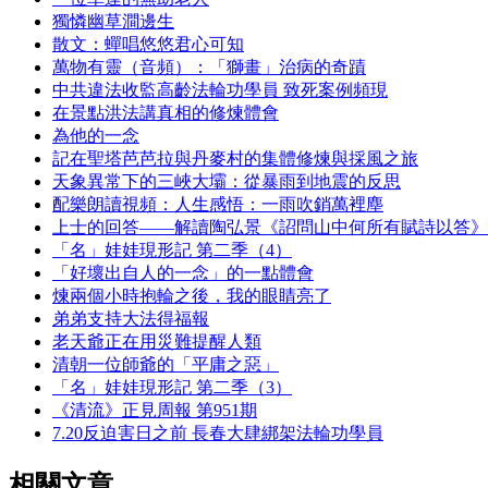
獨憐幽草澗邊生
散文：蟬唱悠悠君心可知
萬物有靈（音頻）：「獅畫」治病的奇蹟
中共違法收監高齡法輪功學員 致死案例頻現
在景點洪法講真相的修煉體會
為他的一念
記在聖塔芭芭拉與丹麥村的集體修煉與採風之旅
天象異常下的三峽大壩：從暴雨到地震的反思
配樂朗讀視頻：人生感悟：一雨吹銷萬裡塵
上士的回答——解讀陶弘景《詔問山中何所有賦詩以答》
「名」娃娃現形記 第二季（4）
「好壞出自人的一念」的一點體會
煉兩個小時抱輪之後，我的眼睛亮了
弟弟支持大法得福報
老天爺正在用災難提醒人類
清朝一位師爺的「平庸之惡」
「名」娃娃現形記 第二季（3）
《清流》正見周報 第951期
7.20反迫害日之前 長春大肆綁架法輪功學員
相關文章