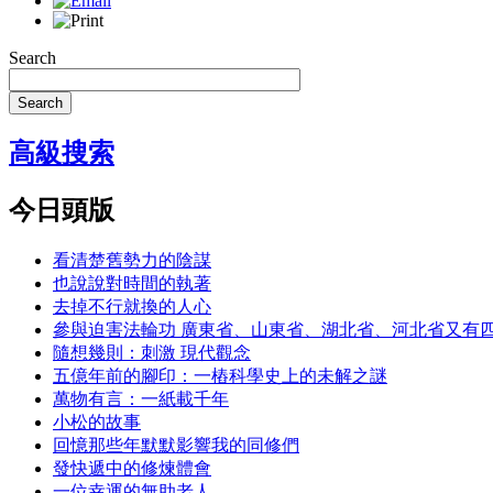
Search
Search
高級搜索
今日頭版
看清楚舊勢力的陰謀
也說說對時間的執著
去掉不行就換的人心
參與迫害法輪功 廣東省、山東省、湖北省、河北省又有
隨想幾則：刺激 現代觀念
五億年前的腳印：一樁科學史上的未解之謎
萬物有言：一紙載千年
小松的故事
回憶那些年默默影響我的同修們
發快遞中的修煉體會
一位幸運的無助老人