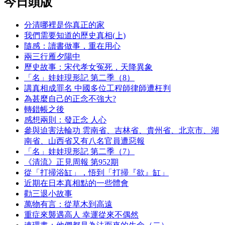
今日頭版
分清哪裡是你真正的家
我們需要知道的歷史真相(上)
隨感：讀書做事，重在用心
兩三行雁夕陽中
歷史故事：宋代孝女冤死，天降異象
「名」娃娃現形記 第二季（8）
講真相成罪名 中國多位工程師律師遭枉判
為甚麼自己的正念不強大?
轉錯帳之後
感想兩則：發正念 人心
參與迫害法輪功 雲南省、吉林省、貴州省、北京市、湖
南省、山西省又有八名官員遭惡報
「名」娃娃現形記 第二季（7）
《清流》正見周報 第952期
從「打掃浴缸」，悟到「打掃『欲』缸」
近期在日本真相點的一些體會
勸三退小故事
萬物有言：從草木到高遠
重症來襲遇高人 幸運從來不偶然