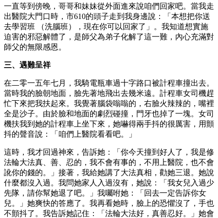
一直等到傍晚，哥哥和妹妹從外面進來說咱們回家吧。當我走
出醫院大門口時，市610的頭子走到我身邊說：「本想把你送
去學習班 （洗腦班），現在你可以回家了」。我知道想實施
迫害的邪惡解體了，是師父為弟子化解了這一難，內心充滿對
師父的無限感恩。
三、遇難呈祥
在二零一五年七月，我騎電瓶車過十字路口被計程車撞出去。
當時我的臉朝地面，臉先著地飛出去幾米遠。計程車女司機趕
忙下來把我扶起來。我覺著腦袋嗡嗡的，右臉火辣辣的，嘴裡
全是沙子。由於臉和地面的劇烈碰撞，門牙也掉了一塊。女司
機扶我到她的計程車上坐下來，她嚇得兩手抖的很厲害，用顫
抖的聲音說：「咱們上醫院看看吧。」
這時，我才回過神來，告訴她：「你今天撞到好人了，我是修
法輪大法真、善、忍的，我不會有事的，不用上醫院，也不會
訛你的錢的。」接著，我給她講了大法真相，勸她三退。她說
什麼都沒入過。我問她家人入過沒有，她說：「我女兒入過少
先隊，請你幫她退了吧。」我囑咐她：「回去一定告訴你女
兒。」她爽快的答應了。我再看她時，臉上的恐懼沒了，手也
不顫抖了。我告訴她記住：「法輪大法好，真善忍好。」她會