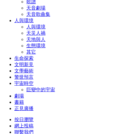
歌譜
天音劇場
天音歌曲集
人與環境
人與環境
天災人禍
天地與人
生態環境
其它
生命探索
文明新見
文學藝術
警世預言
宇宙時空
巨變中的宇宙
劇場
書籍
正見廣播
按日瀏覽
網上投稿
聯繫我們