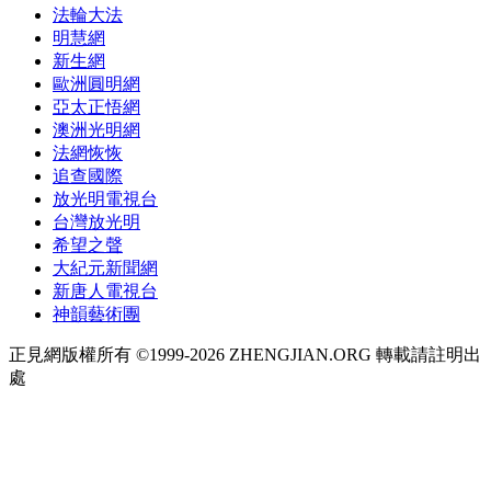
法輪大法
明慧網
新生網
歐洲圓明網
亞太正悟網
澳洲光明網
法網恢恢
追查國際
放光明電視台
台灣放光明
希望之聲
大紀元新聞網
新唐人電視台
神韻藝術團
正見網版權所有 ©1999-2026 ZHENGJIAN.ORG 轉載請註明出
處