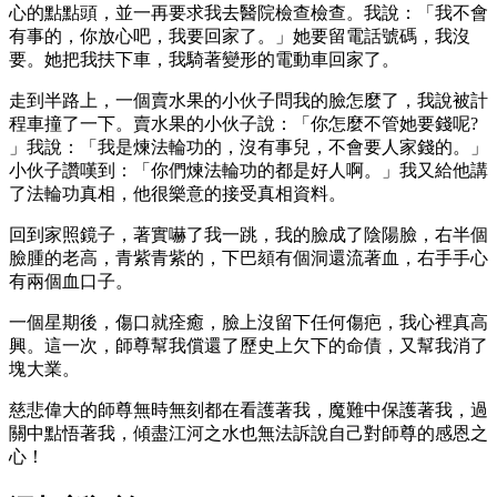
心的點點頭，並一再要求我去醫院檢查檢查。我說：「我不會
有事的，你放心吧，我要回家了。」她要留電話號碼，我沒
要。她把我扶下車，我騎著變形的電動車回家了。
走到半路上，一個賣水果的小伙子問我的臉怎麼了，我說被計
程車撞了一下。賣水果的小伙子說：「你怎麼不管她要錢呢?
」我說：「我是煉法輪功的，沒有事兒，不會要人家錢的。」
小伙子讚嘆到：「你們煉法輪功的都是好人啊。」我又給他講
了法輪功真相，他很樂意的接受真相資料。
回到家照鏡子，著實嚇了我一跳，我的臉成了陰陽臉，右半個
臉腫的老高，青紫青紫的，下巴頦有個洞還流著血，右手手心
有兩個血口子。
一個星期後，傷口就痊癒，臉上沒留下任何傷疤，我心裡真高
興。這一次，師尊幫我償還了歷史上欠下的命債，又幫我消了
塊大業。
慈悲偉大的師尊無時無刻都在看護著我，魔難中保護著我，過
關中點悟著我，傾盡江河之水也無法訴說自己對師尊的感恩之
心！