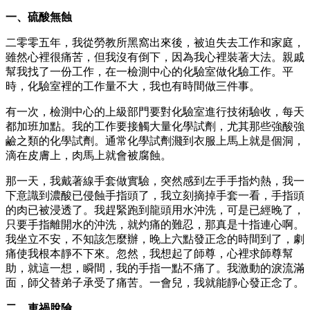
一、硫酸無蝕
二零零五年，我從勞教所黑窩出來後，被迫失去工作和家庭，
雖然心裡很痛苦，但我沒有倒下，因為我心裡裝著大法。親戚
幫我找了一份工作，在一檢測中心的化驗室做化驗工作。平
時，化驗室裡的工作量不大，我也有時間做三件事。
有一次，檢測中心的上級部門要對化驗室進行技術驗收，每天
都加班加點。我的工作要接觸大量化學試劑，尤其那些強酸強
鹼之類的化學試劑。通常化學試劑濺到衣服上馬上就是個洞，
滴在皮膚上，肉馬上就會被腐蝕。
那一天，我戴著線手套做實驗，突然感到左手手指灼熱，我一
下意識到濃酸已侵蝕手指頭了，我立刻摘掉手套一看，手指頭
的肉已被浸透了。我趕緊跑到龍頭用水沖洗，可是已經晚了，
只要手指離開水的沖洗，就灼痛的難忍，那真是十指連心啊。
我坐立不安，不知該怎麼辦，晚上六點發正念的時間到了，劇
痛使我根本靜不下來。忽然，我想起了師尊，心裡求師尊幫
助，就這一想，瞬間，我的手指一點不痛了。我激動的淚流滿
面，師父替弟子承受了痛苦。一會兒，我就能靜心發正念了。
二、車禍脫險