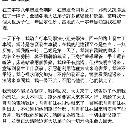
在二零零八年奧運會期間。在奧運會開幕之前，邪惡又跳腳瘋
狂了一陣子，全國各地大法弟子許多被騷擾和綁架。當時我一
個人租房子住，無固定住所，當地的六一零無從知道我在哪
裡。
一天下午，我騎自行車到學法小組去學法，回來的路上發生了
車禍。當時是怎麼發生車禍，在我的記憶裡至今是空白，一無
所知。當我醒來時，已經是第二天了。我躺在醫院的病床上，
內衣全被剪開，鼻子插著輸氧管，下身插著導尿管，手上還在
輸液，床邊站著兩個警察。我腦子有點懵，但很快明白過來，
意識到發生了什麼事，邪惡想利用這種方式來迫害我，我決不
承認，我心裡求師父加持，不停的發正念。警察看我醒過來，
湊過來查問我，我一聲不吭，不配合他們，他們就走了。
我想我不能呆在醫院，我得回家。大夫來了，我告訴了他們我
的想法。大夫不同意，說必須要家人來簽字才行，我給了大夫
哥哥的電話號碼，哥哥和妹妹很快就來了。警察把哥哥和妹妹
叫出去，不知道和他們說些什麼，哥哥和妹妹回來時表情有些
異常。我想我必須回家，請師父為我做主，一切由師父說了
算，並發正念清除迫害大法弟子的一切邪惡生命與因素。