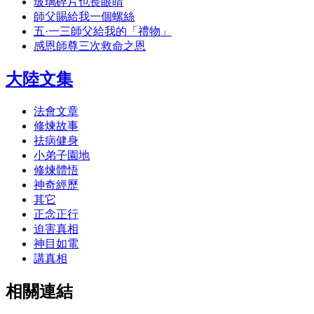
玻璃碎片也長眼睛
師父賜給我一個螺絲
五·一三師父給我的「禮物」
感恩師尊三次救命之恩
大陸文集
法會文章
修煉故事
祛病健身
小弟子園地
修煉體悟
神奇經歷
其它
正念正行
迫害真相
神目如電
講真相
相關連結