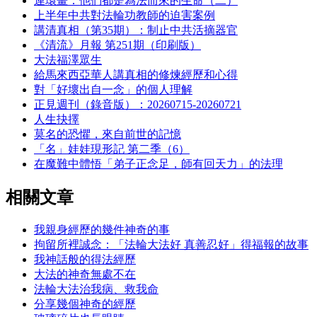
連環畫：他們都是為法而來的生命（二）
上半年中共對法輪功教師的迫害案例
講清真相（第35期）：制止中共活摘器官
《清流》月報 第251期（印刷版）
大法福澤眾生
給馬來西亞華人講真相的修煉經歷和心得
對「好壞出自一念」的個人理解
正見週刊（錄音版）：20260715-20260721
人生抉擇
莫名的恐懼，來自前世的記憶
「名」娃娃現形記 第二季（6）
在魔難中體悟「弟子正念足，師有回天力」的法理
相關文章
我親身經歷的幾件神奇的事
拘留所裡誠念：「法輪大法好 真善忍好」得福報的故事
我神話般的得法經歷
大法的神奇無處不在
法輪大法治我病、救我命
分享幾個神奇的經歷