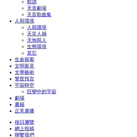
歌譜
天音劇場
天音歌曲集
人與環境
人與環境
天災人禍
天地與人
生態環境
其它
生命探索
文明新見
文學藝術
警世預言
宇宙時空
巨變中的宇宙
劇場
書籍
正見廣播
按日瀏覽
網上投稿
聯繫我們