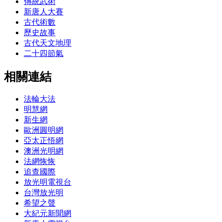
傳統武術
新唐人大賽
古代術數
歷史故事
古代天文地理
二十四節氣
相關連結
法輪大法
明慧網
新生網
歐洲圓明網
亞太正悟網
澳洲光明網
法網恢恢
追查國際
放光明電視台
台灣放光明
希望之聲
大紀元新聞網