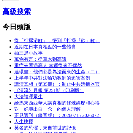
高級搜索
今日頭版
從「打掃浴缸」，悟到「打掃『欲』缸」
近期在日本真相點的一些體會
勸三退小故事
萬物有言：從草木到高遠
重症來襲遇高人 幸運從來不偶然
連環畫：他們都是為法而來的生命（二）
上半年中共對法輪功教師的迫害案例
講清真相（第35期）：制止中共活摘器官
《清流》月報 第251期（印刷版）
大法福澤眾生
給馬來西亞華人講真相的修煉經歷和心得
對「好壞出自一念」的個人理解
正見週刊（錄音版）：20260715-20260721
人生抉擇
莫名的恐懼，來自前世的記憶