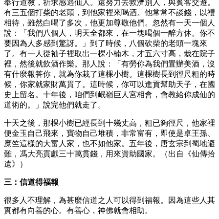
奉行道教，祈求感遇仙人。還努力去救濟別人，與賓客交遊。
有三五個打柴的老頭，到他家裡來喝酒。他常常不談錢，以禮
相待，雖然白喝了多次，他更加尊敬他們。忽然有一天一個人
說：「我們八個人，明天全都來，在一塊喝個一醉方休。你不
要因為人多感到驚訝。」到了時候，八個砍柴的老頭一塊來
了。有一人從袖子裡取出一棵小楠木，才五六寸高，栽在院子
裡，然後就飲酒作樂。那人說：「有勞你為我們置辦美酒，沒
有什麼報答你，就為你栽了這棵小樹。這棵樹長到徑尺粗的時
候，你家就家財萬貫了。這時候，你可以進貢幫助天子，在國
史上留名。十年後，咱們到岷嶺巨人宮相會，會教給你成仙的
道術的。」說完他們就走了。
十天之後，那棵小樹已經長到十幾丈高，粗已夠徑尺，他家裡
便金玉自己飛來，寶物自己堆積，非常富有，即使是卓王孫、
糜竺這樣的大富人家，也不如他家。五年後，唐玄宗到蜀地避
難，馮大亮貢獻三十萬貫錢，用來資助國家。（出自《仙傳拾
遺》）
三：信道得福報
很多人不理解，為甚麼信道之人可以得到福報。因為這些人其
實都有向善的心。有善心，神佛就會相助。