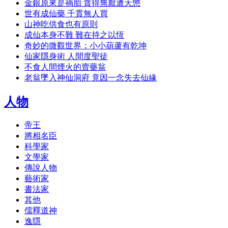
金銀原來是禍胎 貪得無厭遭天懲
世有成仙藥 千貫無人買
山神吃供食也有原則
成仙本身不難 難在持之以恆
奇妙的微觀世界：小小葫蘆有乾坤
仙家隱身術 人間度聖徒
不食人間煙火的賣藥翁
老翁墜入神仙洞府 竟因一念失去仙緣
人物
帝王
將相名臣
科學家
文學家
傳說人物
藝術家
書法家
其他
儒釋道神
逸隱