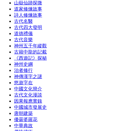
山嶽仙跡探微
道家修煉故事
詩人修煉故事
古代名醫
古代四大發明
道德禮儀
古代音樂
神州五千年縱觀
古籍中龍的記載
《西遊記》探秘
神州史綱
治者修行
神傳漢字之謎
悠遊字在
中國文化簡介
古代文化漫談
因果報應實錄
中國城市發展史
唐朝建築
優曇婆羅花
中華典故