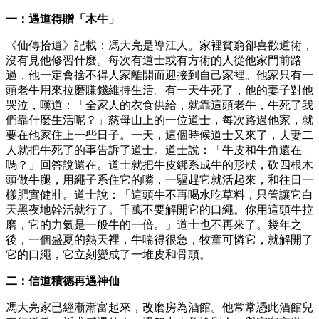
一：遇道得贈「木牛」
《仙傳拾遺》記載：馮大亮是導江人。家裡貧窮卻喜歡道術，
沒有見他修習什麼。每次有道士或有方術的人從他家門前路
過，他一定會捨不得人家離開而迎接到自己家裡。他家只有一
頭老牛用來拉磨賺錢維持生活。有一天牛死了，他的妻子對他
哭泣，嘆道：「全家人的衣食供給，就靠這頭老牛，牛死了我
們靠什麼生活呢？」慈母山上的一位道士，每次路過他家，就
要在他家住上一些日子。一天，這個時候道士又來了，夫妻二
人就把牛死了的事告訴了道士。道士說：「牛皮和牛角還在
嗎？」回答說還在。道士就把牛皮綁系成牛的形狀，砍四根木
頭做牛腿，用繩子系住它的嘴，一驅趕它就活起來，和往日一
樣肥實健壯。道士說：「這頭牛不再喝水吃草料，只管讓它白
天黑夜地幹活就行了。千萬不要解開它的口繩。你用這頭牛拉
磨，它的力氣是一般牛的一倍。」道士也不再來了。幾年之
後，一個盛夏的熱天裡，牛喘得很急，牧童可憐它，就解開了
它的口繩，它立刻變成了一堆皮和骨頭。
二：信道積德再遇神仙
馮大亮家已經漸漸富起來，改磨房為酒館。他常常憑此酒館兒