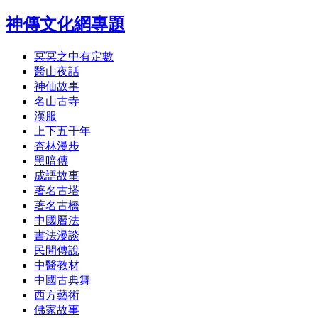
神傳文化網專題
冥冥之中有定數
醫山夜話
神仙故事
名山古寺
漢服
上下五千年
杏林漫步
黑暗傳
成語故事
著名古塔
著名古橋
中國曆法
書法漫談
民間傳說
中醫教材
中國古典舞
西方藝術
佛家故事