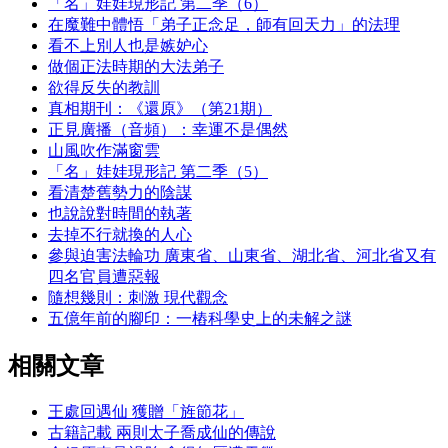
「名」娃娃現形記 第二季（6）
在魔難中體悟「弟子正念足，師有回天力」的法理
看不上別人也是嫉妒心
做個正法時期的大法弟子
欲得反失的教訓
真相期刊：《還原》（第21期）
正見廣播（音頻）：幸運不是偶然
山風吹作滿窗雲
「名」娃娃現形記 第二季（5）
看清楚舊勢力的陰謀
也說說對時間的執著
去掉不行就換的人心
參與迫害法輪功 廣東省、山東省、湖北省、河北省又有
四名官員遭惡報
隨想幾則：刺激 現代觀念
五億年前的腳印：一樁科學史上的未解之謎
相關文章
王處回遇仙 獲贈「旌節花」
古籍記載 兩則太子喬成仙的傳說