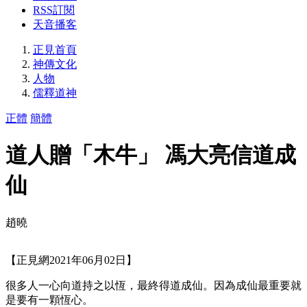
RSS訂閱
天音播客
正見首頁
神傳文化
人物
儒釋道神
正體
簡體
道人贈「木牛」 馮大亮信道成
仙
趙曉
【正見網2021年06月02日】
很多人一心向道持之以恆，最終得道成仙。因為成仙最重要就
是要有一顆恆心。